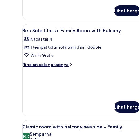
Lihat harg
Lihat
Minibar, brankas, tirai kedap c
1
Sea Side Classic Family Room with Balcony
semua
Kapasitas 4
foto
1 tempat tidur sofa twin dan 1 double
untuk
Sea
Wi-Fi Gratis
Side
Rincian
Rincian selengkapnya
Classic
lebih
lanjut
Family
untuk
Room
Sea
with
Side
Balcony
Classic
Family
Lihat harg
Room
with
Balcony
Lihat
Minibar, brankas, tirai kedap c
5
Classic room with balcony sea side - Family
semua
Sempurna
foto
10,0
10,0 dari 10