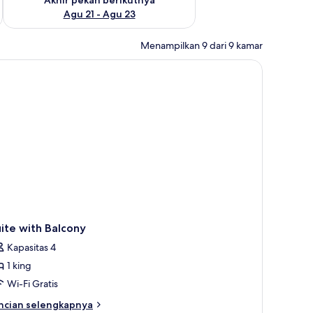
Agu 21 - Agu 23
Menampilkan 9 dari 9 kamar
Minibar, brankas, tirai kedap cahaya, dan tempat tidur bayi gratis
ite with Balcony
Kapasitas 4
1 king
Wi-Fi Gratis
ncian
ncian selengkapnya