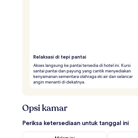
Relaksasi di tepi pantai
Akses langsung ke pantai tersedia di hotel ini. Kursi
santai pantai dan payung yang cantik menyediakan
kenyamanan sementara olahraga ski air dan selancar
angin menanti di dekatnya.
Opsi kamar
Periksa ketersediaan untuk tanggal ini
Periksa ketersediaan untuk malam ini Agu 8 - Agu 9
Periksa keter
Malam ini