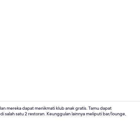
Pantai di sek
 dan mereka dapat menikmati klub anak gratis. Tamu dapat
di salah satu 2 restoran. Keunggulan lainnya meliputi bar/lounge,
Kolam renan