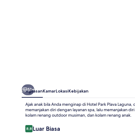
Laguna
51+
Ringkasan
Kamar
Lokasi
Kebijakan
Ajak anak bila Anda menginap di Hotel Park Plava Laguna,
memanjakan diri dengan layanan spa, lalu memanjakan diri 
kolam renang outdoor musiman, dan kolam renang anak.
Ulasan
Luar Biasa
8,8
8,8 dari 10