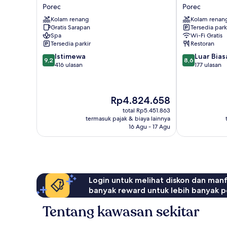
Parentium
Albatros
Porec
Porec
Plava
Plava
Kolam renang
Kolam renan
Laguna
Laguna
Gratis Sarapan
Tersedia park
Porec
Porec
Spa
Wi-Fi Gratis
Tersedia parkir
Restoran
9.2
8.6
Istimewa
Luar Bias
9,2
8,6
dari
dari
416 ulasan
177 ulasan
10,
10,
Istimewa,
Luar
416
Biasa,
Harga
Rp4.824.658
ulasan
177
sekarang
ulasan
total Rp5.451.863
Rp4.824.658
termasuk pajak & biaya lainnya
16 Agu - 17 Agu
Login untuk melihat diskon dan man
banyak reward untuk lebih banyak p
Tentang kawasan sekitar