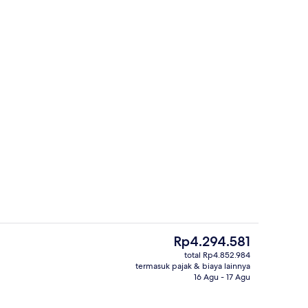
itar, kursi berjemur, dan payung pantai
Restoran
Harga
Rp4.294.581
saat
total Rp4.852.984
ini
termasuk pajak & biaya lainnya
g outdoor musiman, dengan payung kolam renang
Lounge lobi
Rp4.294.581
16 Agu - 17 Agu