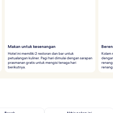
Makan untuk kesenangan
Beren
Hotel ini memiliki 2 restoran dan bar untuk
Kolam 
petualangan kuliner. Pagi hari dimulai dengan sarapan
dengan 
prasmanan gratis untuk mengisi tenaga hari
renang
berikutnya.
renang 
sediaan untuk besok Agu 9 - Agu 10
Periksa ketersediaan untuk akhir pekan
Besok
Akhir pekan ini