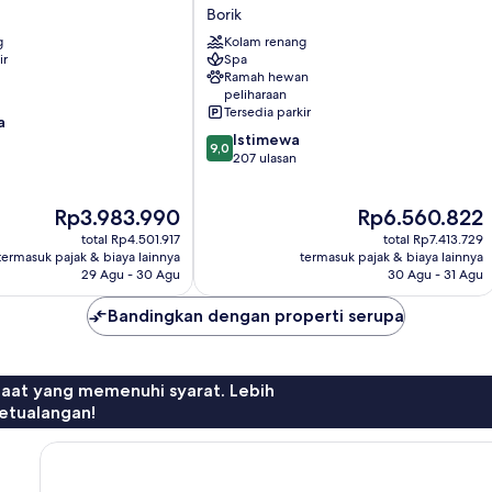
Parentino
Borik
Hotel
g
Kolam renang
Borik
ir
Spa
Ramah hewan
peliharaan
Tersedia parkir
a
9.0
Istimewa
9,0
dari
207 ulasan
10,
Istimewa,
Harga
Harga
Rp3.983.990
Rp6.560.822
207
sekarang
sekarang
ulasan
total Rp4.501.917
total Rp7.413.729
Rp3.983.990
Rp6.560.822
termasuk pajak & biaya lainnya
termasuk pajak & biaya lainnya
29 Agu - 30 Agu
30 Agu - 31 Agu
Bandingkan dengan properti serupa
faat yang memenuhi syarat. Lebih
etualangan!