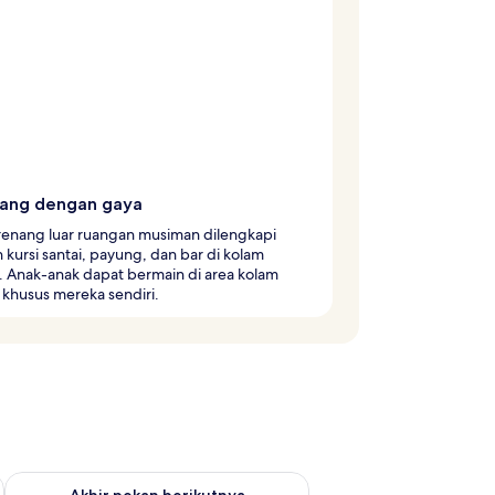
ang dengan gaya
renang luar ruangan musiman dilengkapi
kursi santai, payung, dan bar di kolam
. Anak-anak dapat bermain di area kolam
khusus mereka sendiri.
 ini Agu 14 - Agu 16
Periksa ketersediaan untuk akhir pekan berikutnya Agu 21 - A
Akhir pekan berikutnya