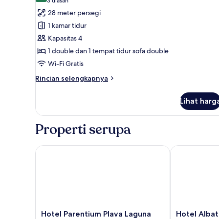
(3
3 ulasan
untuk
ulasan)
28 meter persegi
Classic
1 kamar tidur
room
Kapasitas 4
with
1 double dan 1 tempat tidur sofa double
balcony
Wi-Fi Gratis
sea
side
Rincian
Rincian selengkapnya
-
lebih
lanjut
Family
Lihat harg
untuk
Classic
room
Properti serupa
with
balcony
sea
Hotel Parentium Plava Laguna
Hotel Albatro
side
-
Family
Hotel
Hotel
Hotel Parentium Plava Laguna
Hotel Albat