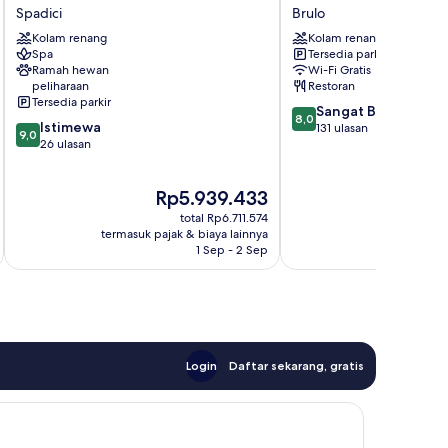
Suites
Sunny
Spadici
Brulo
Park
Hotel
Kolam renang
Kolam renang
Plava
Brulo
Spa
Tersedia parkir
Laguna
Ramah hewan
Wi-Fi Gratis
Spadici
peliharaan
Restoran
Tersedia parkir
8.0
Sangat Baik
8,0
9.0
Istimewa
dari
131 ulasan
9,0
dari
26 ulasan
10,
10,
Sangat
Istimewa,
Baik,
Harga
Ha
Rp5.939.433
R
26
131
sekarang
se
ulasan
ulasan
total Rp6.711.574
Rp5.939.433
Rp
termasuk pajak & biaya lainnya
termasuk paj
1 Sep - 2 Sep
Login
Daftar sekarang, gratis