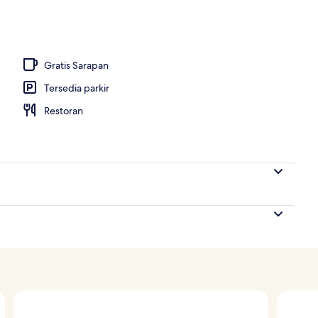
m, balkon, pemandangan laut (Family) | Pemandangan balkon
Gratis Sarapan
Tersedia parkir
Restoran