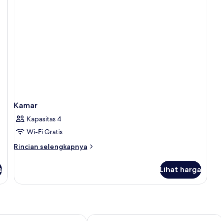
Kamar
Kapasitas 4
Wi-Fi Gratis
Rincian
Rincian selengkapnya
lebih
lanjut
a
Lihat harga
untuk
Kamar
de
Quinta Das Murtas B&B