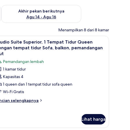
n ini Agu 7 - Agu 9
Periksa ketersediaan untuk akhir pekan berikutnya Agu 14 - A
Akhir pekan berikutnya
Agu 14 - Agu 16
Menampilkan 8 dari 8 kamar
r bayi, Wi-Fi gratis, dan seprai linen
Queen, balkon, pemandangan laut | Setrika/meja setrika, tempat tidur bayi, 
ihat
Studio Suite Superior, 1 Tempat Tidur Quee
15
udio Suite Superior, 1 Tempat Tidur Queen
emua
engan tempat tidur Sofa, balkon, pemandangan
oto
ut
ntuk
Pemandangan lembah
tudio
1 kamar tidur
uite
Kapasitas 4
uperior,
1 queen dan 1 tempat tidur sofa queen
empat
Wi-Fi Gratis
idur
ncian
ncian selengkapnya
ueen
bih
njut
engan
tuk
empat
Lihat harga
udio
idur
ite