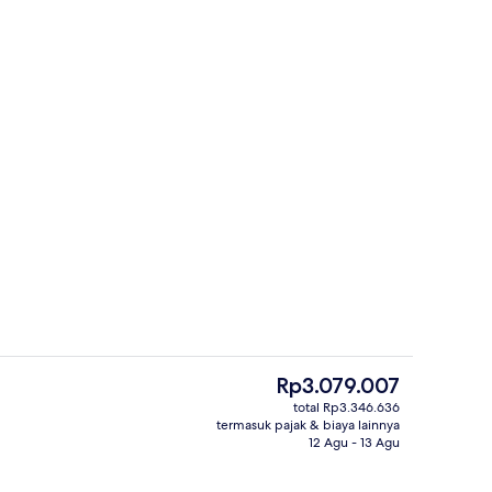
e Superior, 1 Tempat Tidur Queen dengan tempat tidur Sofa, balkon, peman
Sudah termasuk sarapan prasmanan se
Harga
Rp3.079.007
saat
total Rp3.346.636
ini
termasuk pajak & biaya lainnya
ga
Objek wisata
Rp3.079.007
12 Agu - 13 Agu