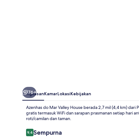
Valley
House
76+
Ringkasan
Kamar
Lokasi
Kebijakan
Azenhas do Mar Valley House berada 2,7 mil (4,4 km) dari P
gratis termasuk WiFi dan sarapan prasmanan setiap hari an
roti/camilan dan taman.
Ulasan
Sempurna
9,4
9,4 dari 10