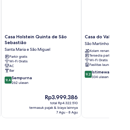
Casa
Casa
Casa Holstein Quinta de São
Casa do Valle
Holstein
do
Sebastião
São Martinho
Quinta
Valle
Santa Maria e São Miguel
Kolam renang
de
São
Tersedia parkir
São
Parkir gratis
Martinho
Wi-Fi Gratis
Wi-Fi Gratis
Sebastião
Fasilitas laundry
AC
Santa
Bar
9.2
Istimewa
Maria
9,2
dari
334 ulasan
9.4
e
Sempurna
9,4
10,
dari
São
262 ulasan
Istimewa,
10,
Miguel
334
Sempurna,
Harga
Ha
Rp3.999.386
R
ulasan
262
sekarang
se
total Rp4.322.510
ulasan
Rp3.999.386
Rp
termasuk pajak & biaya lainnya
termasuk paj
7 Agu - 8 Agu