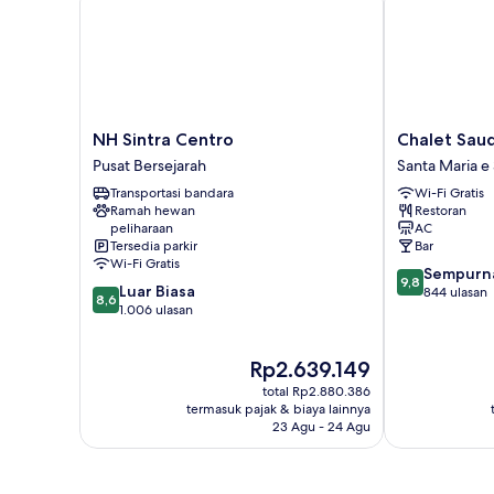
NH
Chalet
NH Sintra Centro
Chalet Sau
Sintra
Saudade
Pusat Bersejarah
Santa Maria e
Centro
Santa
Transportasi bandara
Wi-Fi Gratis
Pusat
Maria
Ramah hewan
Restoran
Bersejarah
e
peliharaan
AC
São
Tersedia parkir
Bar
Miguel
Wi-Fi Gratis
9.8
Sempurn
9,8
8.6
Luar Biasa
dari
844 ulasan
8,6
dari
1.006 ulasan
10,
10,
Sempurna,
Luar
844
Harga
Rp2.639.149
Biasa,
ulasan
sekarang
1.006
total Rp2.880.386
Rp2.639.149
ulasan
termasuk pajak & biaya lainnya
23 Agu - 24 Agu