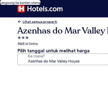
Langsung ke konten utama
Lihat semua properti
Azenhas do Mar Valley
Properti
bintang
B&B di Sintra
3.0
Pilih tanggal untuk melihat harga
Ke mana?
Galeri
foto
untuk
Azenhas
do
Mar