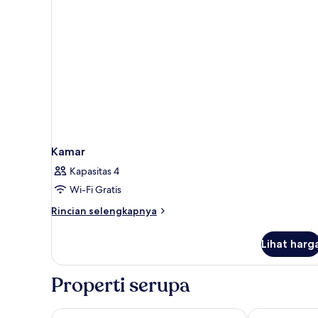
Kamar
Kapasitas 4
Wi-Fi Gratis
Rincian
Rincian selengkapnya
lebih
lanjut
Lihat harg
untuk
Kamar
Properti serupa
NH Sintra Centro
Chalet Sauda