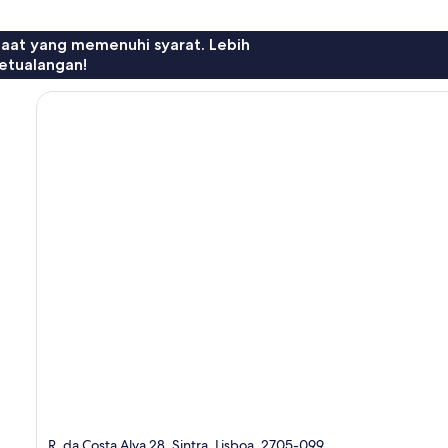
faat yang memenuhi syarat. Lebih
etualangan!
R. da Costa Alva 28, Sintra, Lisboa, 2705-099