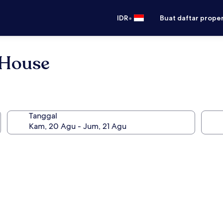
•
IDR
Buat daftar prope
 House
Tanggal