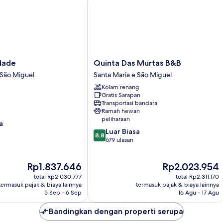
Quinta
dade
Quinta Das Murtas B&B
Das
 São Miguel
Santa Maria e São Miguel
Murtas
Kolam renang
B&B
Gratis Sarapan
Santa
Transportasi bandara
Maria
Ramah hewan
e
peliharaan
a
São
8.8
Luar Biasa
Miguel
8,8
dari
679 ulasan
10,
Luar
Harga
Harga
Rp1.837.646
Rp2.023.954
Biasa,
sekarang
sekarang
679
total Rp2.030.777
total Rp2.311.170
Rp1.837.646
Rp2.023.954
ulasan
termasuk pajak & biaya lainnya
termasuk pajak & biaya lainnya
5 Sep - 6 Sep
16 Agu - 17 Agu
Bandingkan dengan properti serupa