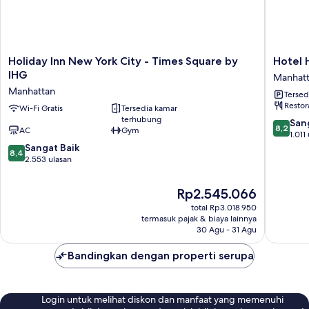
Holiday
Hotel
Holiday Inn New York City - Times Square by
Hotel 
Inn
Henri
IHG
Manhat
New
NY
Manhattan
Tersed
York
Manhatt
Restor
City
Wi-Fi Gratis
Tersedia kamar
terhubung
-
8.2
San
8,2
AC
Gym
Times
dari
1.011
Square
8.4
10,
Sangat Baik
8,4
by
dari
Sangat
2.553 ulasan
IHG
10,
Baik,
Manhattan
Sangat
1.011
Harga
Rp2.545.066
Baik,
ulasan
sekarang
total Rp3.018.950
2.553
Rp2.545.066
termasuk pajak & biaya lainnya
ulasan
30 Agu - 31 Agu
Bandingkan dengan properti serupa
Login untuk melihat diskon dan manfaat yang memenuhi