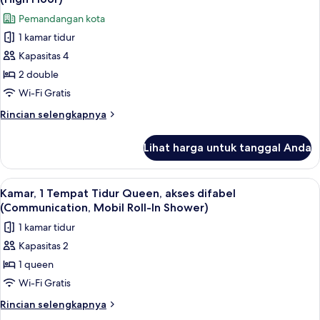
Tidur
foto
Pemandangan kota
King,
untuk
pemandangan
1 kamar tidur
Kamar
kota
Kapasitas 4
Standar,
(High
floor)
2
2 double
Tempat
Wi-Fi Gratis
Tidur
Rincian
Rincian selengkapnya
Double,
lebih
pemandangan
lanjut
Lihat harga untuk tanggal Anda
untuk
kota
Kamar
(High
Standar,
Lihat
Brankas, meja kerja, tirai kedap cahay
Floor)
5
2
Kamar, 1 Tempat Tidur Queen, akses difabel
semua
Tempat
(Communication, Mobil Roll-In Shower)
Tidur
foto
1 kamar tidur
Double,
untuk
pemandangan
Kapasitas 2
Kamar,
kota
1 queen
1
(High
Floor)
Tempat
Wi-Fi Gratis
Tidur
Rincian
Rincian selengkapnya
Queen,
lebih