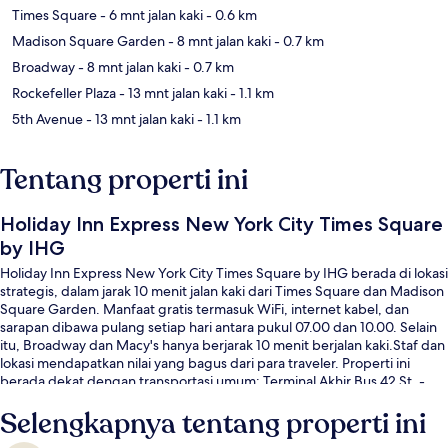
Times Square
- 6 mnt jalan kaki
- 0.6 km
Madison Square Garden
- 8 mnt jalan kaki
- 0.7 km
Broadway
- 8 mnt jalan kaki
- 0.7 km
Rockefeller Plaza
- 13 mnt jalan kaki
- 1.1 km
5th Avenue
- 13 mnt jalan kaki
- 1.1 km
Tentang properti ini
Holiday Inn Express New York City Times Square
by IHG
Holiday Inn Express New York City Times Square by IHG berada di lokasi
strategis, dalam jarak 10 menit jalan kaki dari Times Square dan Madison
Square Garden. Manfaat gratis termasuk WiFi, internet kabel, dan
sarapan dibawa pulang setiap hari antara pukul 07.00 dan 10.00. Selain
itu, Broadway dan Macy's hanya berjarak 10 menit berjalan kaki.Staf dan
lokasi mendapatkan nilai yang bagus dari para traveler. Properti ini
berada dekat dengan transportasi umum: Terminal Akhir Bus 42 St. -
Port Authority berjarak 3 menit dan Stasiun 34 St. - Penn berjarak 7
Selengkapnya tentang properti ini
menit.