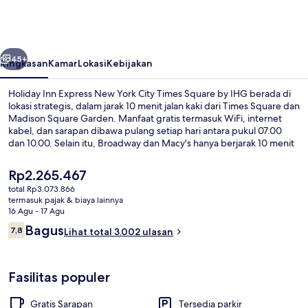
Express
New
York
belumnya
Berikutnya
City
45+
Ringkasan
Kamar
Lokasi
Kebijakan
Times
Holiday Inn Express New York City Times Square by IHG berada di
Square
lokasi strategis, dalam jarak 10 menit jalan kaki dari Times Square dan
Madison Square Garden. Manfaat gratis termasuk WiFi, internet
by
kabel, dan sarapan dibawa pulang setiap hari antara pukul 07.00
IHG
dan 10.00. Selain itu, Broadway dan Macy's hanya berjarak 10 menit
berjalan kaki.Staf dan lokasi mendapatkan nilai yang bagus dari para
traveler. Properti ini berada dekat dengan transportasi umum:
Harga
Rp2.265.467
Terminal Akhir Bus 42 St. - Port Authority berjarak 3 menit dan
saat
total Rp3.073.866
Stasiun 34 St. - Penn berjarak 7 menit.
ini
termasuk pajak & biaya lainnya
Pertunjukan teater
Rp2.265.467
16 Agu - 17 Agu
Ulasan
Bagus
7,8
Lihat total 3.002 ulasan
7,8 dari 10
Fasilitas populer
Gratis Sarapan
Tersedia parkir