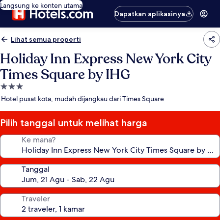
Langsung ke konten utama
Dapatkan aplikasinya
Lihat semua properti
Holiday Inn Express New York City
Times Square by IHG
Properti
bintang
Hotel pusat kota, mudah dijangkau dari Times Square
3.0
Pilih tanggal untuk melihat harga
Ke mana?
Tanggal
Traveler