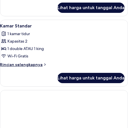
Tidur
lanjut
Lihat harga untuk tanggal Anda
untuk
Double
Kamar
Standar,
Lihat
Brankas, meja kerja, tirai kedap cahay
6
2
Kamar Standar
semua
Tempat
1 kamar tidur
Tidur
foto
Double
Kapasitas 2
untuk
Kamar
1 double ATAU 1 king
Standar
Wi-Fi Gratis
Rincian
Rincian selengkapnya
lebih
lanjut
Lihat harga untuk tanggal Anda
untuk
Kamar
Standar