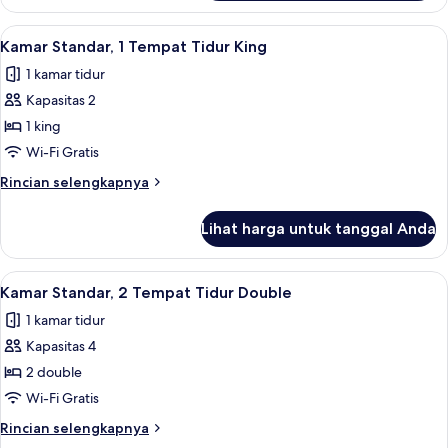
Kamar
kota
Standar,
Lihat
Brankas, meja kerja, tirai kedap cahay
6
2
Kamar Standar, 1 Tempat Tidur King
semua
Tempat
1 kamar tidur
Tidur
foto
Double,
Kapasitas 2
untuk
pemandangan
Kamar
1 king
kota
Standar,
Wi-Fi Gratis
1
Rincian
Rincian selengkapnya
Tempat
lebih
Tidur
lanjut
Lihat harga untuk tanggal Anda
untuk
King
Kamar
Standar,
Lihat
Pemandangan kota
6
1
Kamar Standar, 2 Tempat Tidur Double
semua
Tempat
1 kamar tidur
Tidur
foto
King
Kapasitas 4
untuk
Kamar
2 double
Standar,
Wi-Fi Gratis
2
Rincian
Rincian selengkapnya
Tempat
lebih