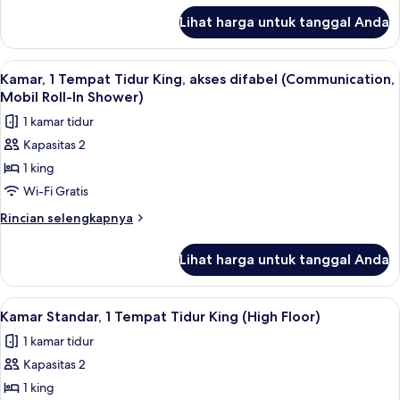
lanjut
akses
Lihat harga untuk tanggal Anda
untuk
difabel
Kamar,
(Communication,
1
Lihat
Brankas, meja kerja, tirai kedap cahay
4
Mobil
Tempat
Kamar, 1 Tempat Tidur King, akses difabel (Communication,
semua
Tidur
Roll-
Mobil Roll-In Shower)
Queen,
foto
In
1 kamar tidur
akses
untuk
Shower)
difabel
Kapasitas 2
Kamar,
(Communication,
1 king
1
Mobil
Roll-
Tempat
Wi-Fi Gratis
In
Tidur
Rincian
Rincian selengkapnya
Shower)
King,
lebih
lanjut
akses
Lihat harga untuk tanggal Anda
untuk
difabel
Kamar,
(Communication,
1
Lihat
Brankas, meja kerja, tirai kedap cahay
6
Mobil
Tempat
Kamar Standar, 1 Tempat Tidur King (High Floor)
semua
Tidur
Roll-
1 kamar tidur
King,
foto
In
akses
Kapasitas 2
untuk
Shower)
difabel
Kamar
1 king
(Communication,