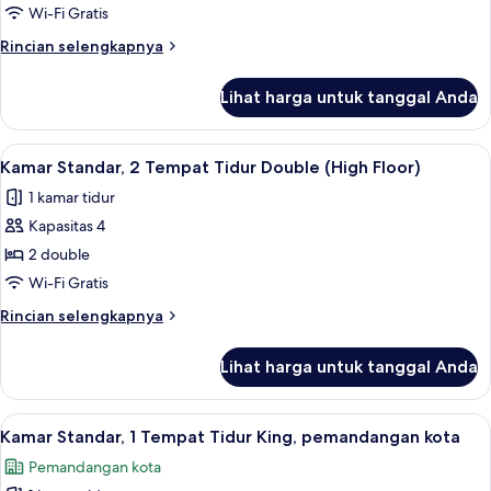
Standar,
Mobil
Wi-Fi Gratis
Roll-
1
Rincian
Rincian selengkapnya
In
Tempat
lebih
Shower)
Tidur
lanjut
Lihat harga untuk tanggal Anda
untuk
King
Kamar
(High
Standar,
Lihat
Pemandangan kota
Floor)
7
1
Kamar Standar, 2 Tempat Tidur Double (High Floor)
semua
Tempat
1 kamar tidur
Tidur
foto
King
Kapasitas 4
untuk
(High
Kamar
2 double
Floor)
Standar,
Wi-Fi Gratis
2
Rincian
Rincian selengkapnya
Tempat
lebih
Tidur
lanjut
Lihat harga untuk tanggal Anda
untuk
Double
Kamar
(High
Standar,
Lihat
Brankas, meja kerja, tirai kedap cahay
Floor)
8
2
Kamar Standar, 1 Tempat Tidur King, pemandangan kota
semua
Tempat
Pemandangan kota
Tidur
foto