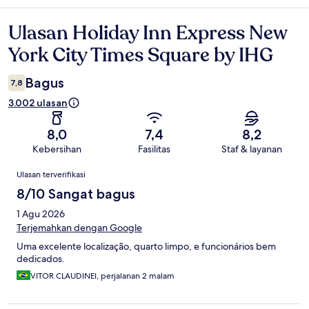
Ulasan Holiday Inn Express New
Ulasan
York City Times Square by IHG
Bagus
7,8
3.002 ulasan
8,0
7,4
8,2
Kebersihan
Fasilitas
Staf & layanan
Ulasan
Ulasan terverifikasi
8/10 Sangat bagus
1 Agu 2026
Terjemahkan dengan Google
Uma excelente localização, quarto limpo, e funcionários bem
dedicados.
VITOR CLAUDINEI, perjalanan 2 malam