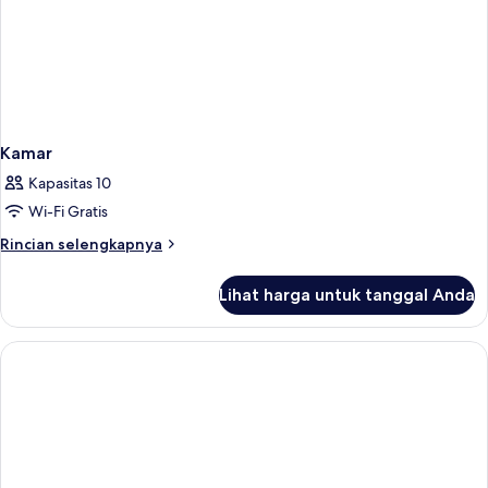
Kamar
Kapasitas 10
Wi-Fi Gratis
Rincian
Rincian selengkapnya
lebih
lanjut
Lihat harga untuk tanggal Anda
untuk
Kamar