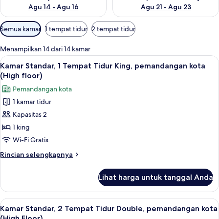
Agu 14 - Agu 16
Agu 21 - Agu 23
Filter
Semua kamar
1 tempat tidur
2 tempat tidur
tersedia
untuk
Menampilkan 14 dari 14 kamar
kamar
Lihat
Brankas, meja kerja, tirai kedap cahay
7
Kamar Standar, 1 Tempat Tidur King, pemandangan kota
semua
(High floor)
foto
Pemandangan kota
untuk
1 kamar tidur
Kamar
Kapasitas 2
Standar,
1
1 king
Tempat
Wi-Fi Gratis
Tidur
Rincian
Rincian selengkapnya
King,
lebih
pemandangan
lanjut
Lihat harga untuk tanggal Anda
untuk
kota
Kamar
(High
Standar,
Lihat
Pemandangan kota
floor)
8
1
Kamar Standar, 2 Tempat Tidur Double, pemandangan kota
semua
Tempat
(High Floor)