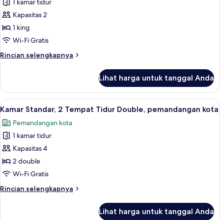
Double
1 kamar tidur
untuk
(High
Kamar
Kapasitas 2
Floor)
Standar,
1 king
1
Wi-Fi Gratis
Tempat
Rincian
Rincian selengkapnya
Tidur
lebih
King,
lanjut
Lihat harga untuk tanggal Anda
untuk
pemandangan
Kamar
kota
Standar,
Lihat
Pemandangan kota
7
1
Kamar Standar, 2 Tempat Tidur Double, pemandangan kota
semua
Tempat
Pemandangan kota
Tidur
foto
King,
1 kamar tidur
untuk
pemandangan
Kamar
Kapasitas 4
kota
Standar,
2 double
2
Wi-Fi Gratis
Tempat
Rincian
Rincian selengkapnya
Tidur
lebih
Double,
lanjut
Lihat harga untuk tanggal Anda
untuk
pemandangan