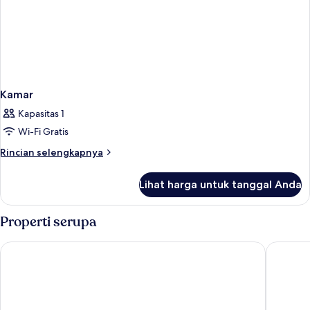
Kamar
Kapasitas 1
Wi-Fi Gratis
Rincian
Rincian selengkapnya
lebih
lanjut
Lihat harga untuk tanggal Anda
untuk
Kamar
Properti serupa
Holiday Inn New York City - Times Square by IHG
Hotel He