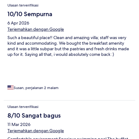
Ulasan terverifikasi
10/10 Sempurna
6 Apr 2026
Terjemahkan dengan Google
Such a beautiful place!! Clean and amazing villa; staff was very
kind and accommodating. We bought the breakfast amenity
and it was a little subpar but the pastries and fresh drinks made
up for it. Saying all that, i would absolutely come back :)
Susan, perjalanan 2 malam
Ulasan terverifikasi
8/10 Sangat bagus
11 Mar 2026
Terjemahkan dengan Google
Comfortable environment Spacious swimming pool The buffet