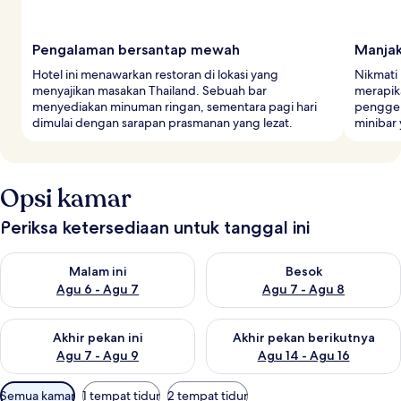
Pengalaman bersantap mewah
Manjak
Hotel ini menawarkan restoran di lokasi yang
Nikmati
menyajikan masakan Thailand. Sebuah bar
merapika
menyediakan minuman ringan, sementara pagi hari
penggel
dimulai dengan sarapan prasmanan yang lezat.
minibar 
Opsi kamar
Periksa ketersediaan untuk tanggal ini
Periksa ketersediaan untuk malam ini Agu 6 - Agu 7
Periksa ketersediaan untuk be
Malam ini
Besok
Agu 6 - Agu 7
Agu 7 - Agu 8
Periksa ketersediaan untuk akhir pekan ini Agu 7 - Agu 9
Periksa ketersediaan untuk ak
Akhir pekan ini
Akhir pekan berikutnya
Agu 7 - Agu 9
Agu 14 - Agu 16
Filter
Semua kamar
1 tempat tidur
2 tempat tidur