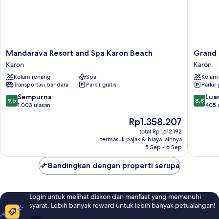
Mandarava
Grand
Mandarava Resort and Spa Karon Beach
Grand 
Resort
Kata
Karon
Karon
and
VIP
Kolam renang
Spa
Kolam
Spa
-
Transportasi bandara
Parkir gratis
Parkir 
Karon
Kata
Beach
Beach
9.6
8.8
Sempurna
Luar
9,6
8,8
Karon
Karon
dari
dari
1.003 ulasan
405 
10,
10,
Harga
Rp1.358.207
Sempurna,
Luar
sekarang
1.003
Biasa,
total Rp1.612.192
Rp1.358.207
termasuk pajak & biaya lainnya
ulasan
405
5 Sep - 6 Sep
ulasan
Bandingkan dengan properti serupa
Login untuk melihat diskon dan manfaat yang memenuhi
syarat. Lebih banyak reward untuk lebih banyak petualangan!