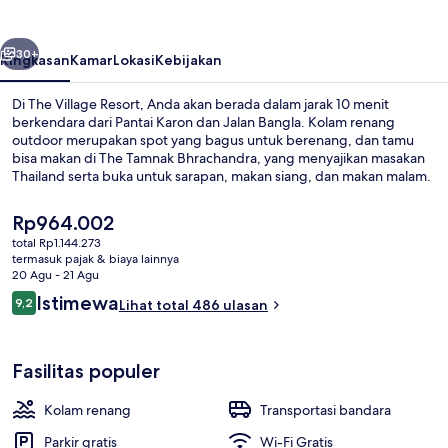
belumnya
Berikutnya
30+
Ringkasan
Kamar
Lokasi
Kebijakan
Di The Village Resort, Anda akan berada dalam jarak 10 menit
berkendara dari Pantai Karon dan Jalan Bangla. Kolam renang
outdoor merupakan spot yang bagus untuk berenang, dan tamu
bisa makan di The Tamnak Bhrachandra, yang menyajikan masakan
Thailand serta buka untuk sarapan, makan siang, dan makan malam.
Keunggulan lainnya meliputi bar tepi kolam renang, toko
roti/camilan, dan teras. Para traveler menyukai staf.
Harga
Rp964.002
saat
total Rp1.144.273
ini
termasuk pajak & biaya lainnya
Bar tepi kolam renang
Rp964.002
20 Agu - 21 Agu
Ulasan
Istimewa
9,2
Lihat total 486 ulasan
9,2 dari 10
Fasilitas populer
Kolam renang
Transportasi bandara
Parkir gratis
Wi-Fi Gratis