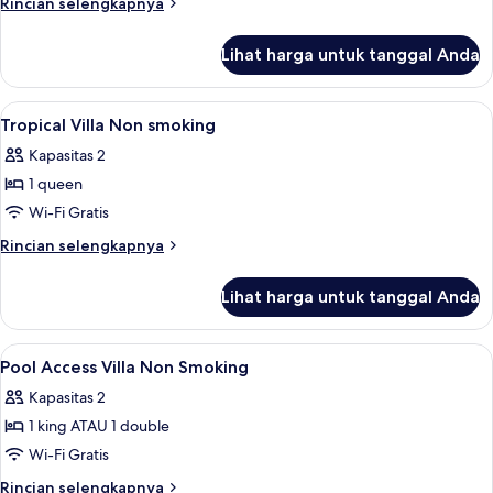
Rincian
Rincian selengkapnya
kolam
lebih
renang
lanjut
Lihat harga untuk tanggal Anda
untuk
Vila,
akses
Lihat
Minibar, brankas, meja kerja, dan tira
9
ke
Tropical Villa Non smoking
semua
kolam
Kapasitas 2
renang
foto
1 queen
untuk
Tropical
Wi-Fi Gratis
Villa
Rincian
Rincian selengkapnya
Non
lebih
lanjut
smoking
Lihat harga untuk tanggal Anda
untuk
Tropical
Villa
Lihat
Minibar, brankas, meja kerja, dan tira
7
Non
Pool Access Villa Non Smoking
semua
smoking
Kapasitas 2
foto
1 king ATAU 1 double
untuk
Pool
Wi-Fi Gratis
Access
Rincian
Rincian selengkapnya