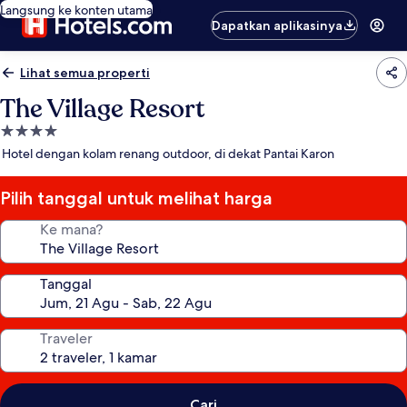
Langsung ke konten utama
Dapatkan aplikasinya
Lihat semua properti
The Village Resort
Properti
bintang
Hotel dengan kolam renang outdoor, di dekat Pantai Karon
4.0
Pilih tanggal untuk melihat harga
Ke mana?
Tanggal
Traveler
Cari