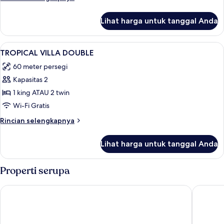
Villa
lebih
lanjut
Non
Lihat harga untuk tanggal Anda
untuk
Smoking
Pool
Access
Lihat
Minibar, brankas, meja kerja, dan tira
7
Villa
TROPICAL VILLA DOUBLE
semua
Non
60 meter persegi
Smoking
foto
Kapasitas 2
untuk
TROPICAL
1 king ATAU 2 twin
VILLA
Wi-Fi Gratis
DOUBLE
Rincian
Rincian selengkapnya
lebih
lanjut
Lihat harga untuk tanggal Anda
untuk
TROPICAL
VILLA
Properti serupa
DOUBLE
Mandarava Resort and Spa Karon Beach
Grand Ka