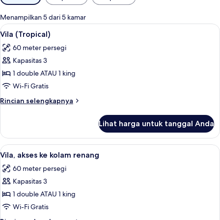
tersedia
untuk
Menampilkan 5 dari 5 kamar
kamar
Lihat
Vila (Tropical) | Minibar, brankas, meja
6
Vila (Tropical)
semua
60 meter persegi
foto
Kapasitas 3
untuk
Vila
1 double ATAU 1 king
(Tropical)
Wi-Fi Gratis
Rincian
Rincian selengkapnya
lebih
lanjut
Lihat harga untuk tanggal Anda
untuk
Vila
(Tropical)
Lihat
Vila, akses ke kolam renang | Minibar,
6
Vila, akses ke kolam renang
semua
60 meter persegi
foto
Kapasitas 3
untuk
Vila,
1 double ATAU 1 king
akses
Wi-Fi Gratis
ke