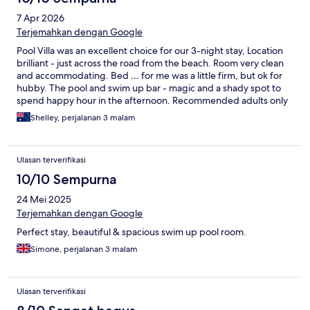
7 Apr 2026
Terjemahkan dengan Google
Pool Villa was an excellent choice for our 3-night stay, Location
brilliant - just across the road from the beach. Room very clean
and accommodating. Bed … for me was a little firm, but ok for
hubby. The pool and swim up bar - magic and a shady spot to
spend happy hour in the afternoon. Recommended adults only
stay.
Shelley, perjalanan 3 malam
Ulasan terverifikasi
10/10 Sempurna
24 Mei 2025
Terjemahkan dengan Google
Perfect stay, beautiful & spacious swim up pool room.
Simone, perjalanan 3 malam
Ulasan terverifikasi