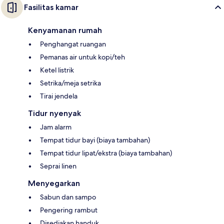
Fasilitas kamar
Kenyamanan rumah
Penghangat ruangan
Pemanas air untuk kopi/teh
Ketel listrik
Setrika/meja setrika
Tirai jendela
Tidur nyenyak
Jam alarm
Tempat tidur bayi (biaya tambahan)
Tempat tidur lipat/ekstra (biaya tambahan)
Seprai linen
Menyegarkan
Sabun dan sampo
Pengering rambut
Disediakan handuk