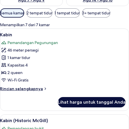
Agu 7 - Agu 9
Agu 14 - Agu 16
Filter
Semua kamar
2 tempat tidur
1 tempat tidur
3+ tempat tidur
tersedia
untuk
Menampilkan 7 dari 7 kamar
kamar
Lihat
Kabin | Setrika/meja setrika dan temp
6
Kabin
semua
Pemandangan Pegunungan
foto
46 meter persegi
untuk
Kabin
1 kamar tidur
Kapasitas 4
2 queen
Wi-Fi Gratis
Rincian
Rincian selengkapnya
lebih
lanjut
Lihat harga untuk tanggal Anda
untuk
Kabin
Lihat
Kabin (Historic McGill) | Setrika/meja
6
Kabin (Historic McGill)
semua
Pemandangan bukit