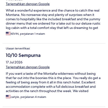
Terjemahkan dengan Google
What a wonderful experience and the chance to catch the real
Montana. No nonsense stay and plenty of surprises when it
comes to hospitality like the included breakfast and the yummy
dinner menu that we ordered for a take out to our deluxe rustic
log cabin with a total comfort stay that left us dreaming to get
back soon to explore the several adventures offered.
KEVIN, perjalanan 1 malam
Ulasan terverifikasi
10/10 Sempurna
17 Jul 2026
Terjemahkan dengan Google
If you want a taste of the Montaña wilderness without being
that far out into the boonies this is the place. You really do get a
feeling of being away from it all in this ranch hotel. Excellent
accommodation complete with a full delicious breakfast and
activities on the ranch throughout the week. We visited
Yellowstone daily and the commute was not to bad about 35
carlyle, perjalanan 4 malam
minutes and it takes you through the beautiful Gallatin National
Forest. If you look off to the side on your way to Yellowstone you