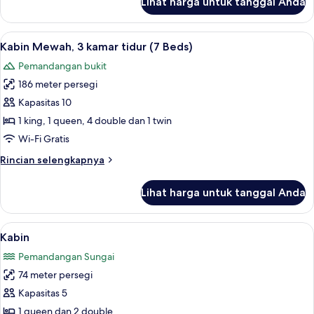
Lihat harga untuk tanggal Anda
untuk
Chalet
Lihat
Kabin Mewah, 3 kamar tidur (7 Beds) |
10
Kabin Mewah, 3 kamar tidur (7 Beds)
semua
Pemandangan bukit
foto
186 meter persegi
untuk
Kabin
Kapasitas 10
Mewah,
1 king, 1 queen, 4 double dan 1 twin
3
Wi-Fi Gratis
kamar
Rincian
Rincian selengkapnya
tidur
lebih
(7
lanjut
Lihat harga untuk tanggal Anda
untuk
Beds)
Kabin
Mewah,
Lihat
Kabin | Dapur pribadi | Mesin pembuat 
9
3
Kabin
semua
kamar
Pemandangan Sungai
tidur
foto
(7
74 meter persegi
untuk
Beds)
Kabin
Kapasitas 5
1 queen dan 2 double