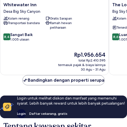
Whitewater
The
Whitewater Inn
The Lo
Inn
Lodge
Desa Big Sky Canyon
Big Sky 
Desa
at
Kolam renang
Gratis Sarapan
Kolam
Big
Big
Transportasi bandara
Ramah hewan
Sky
Sky
peliharaan
Tersed
Canyon
Big
8.4
8.6
Sangat Baik
Sky
Luar
8,4
8,6
dari
dari
1.005 ulasan
Mountai
1.007
10,
10,
Village
Sangat
Luar
Harga
Rp1.956.654
Baik,
Biasa,
sekarang
1.005
1.007
total Rp2.410.595
Rp1.956.654
ulasan
ulasan
termasuk pajak & biaya lainnya
30 Agu - 31 Agu
Bandingkan dengan properti serupa
Login untuk melihat diskon dan manfaat yang memenuhi
syarat. Lebih banyak reward untuk lebih banyak petualangan!
Login
Daftar sekarang, gratis
Tentang kawasan sekitar