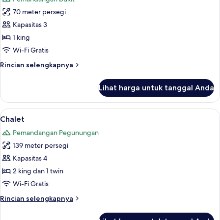
foto
70 meter persegi
untuk
Kabin
Kapasitas 3
(Historic
1 king
McGill)
Wi-Fi Gratis
Rincian
Rincian selengkapnya
lebih
lanjut
Lihat harga untuk tanggal Anda
untuk
Kabin
(Historic
Lihat
Chalet | Setrika/meja setrika dan tem
8
McGill)
Chalet
semua
Pemandangan Pegunungan
foto
139 meter persegi
untuk
Chalet
Kapasitas 4
2 king dan 1 twin
Wi-Fi Gratis
Rincian
Rincian selengkapnya
lebih
lanjut