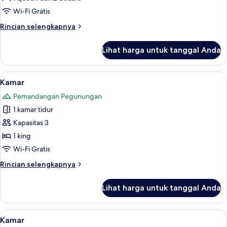
Wi-Fi Gratis
Rincian
Rincian selengkapnya
lebih
lanjut
Lihat harga untuk tanggal Anda
untuk
Kabin
Lihat
Kamar | Setrika/meja setrika dan temp
4
Kamar
semua
Pemandangan Pegunungan
foto
1 kamar tidur
untuk
Kamar
Kapasitas 3
1 king
Wi-Fi Gratis
Rincian
Rincian selengkapnya
lebih
lanjut
Lihat harga untuk tanggal Anda
untuk
Kamar
Lihat
Kamar | Setrika/meja setrika dan temp
5
Kamar
semua