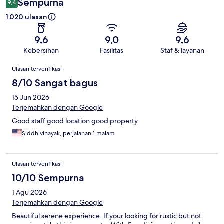
Sempurna
9,4
1.020 ulasan
9,6
9,0
9,6
Kebersihan
Fasilitas
Staf & layanan
Ulasan
Ulasan terverifikasi
8/10 Sangat bagus
15 Jun 2026
Terjemahkan dengan Google
Good staff good location good property
Siddhivinayak, perjalanan 1 malam
Ulasan terverifikasi
10/10 Sempurna
1 Agu 2026
Terjemahkan dengan Google
Beautiful serene experience. If your looking for rustic but not