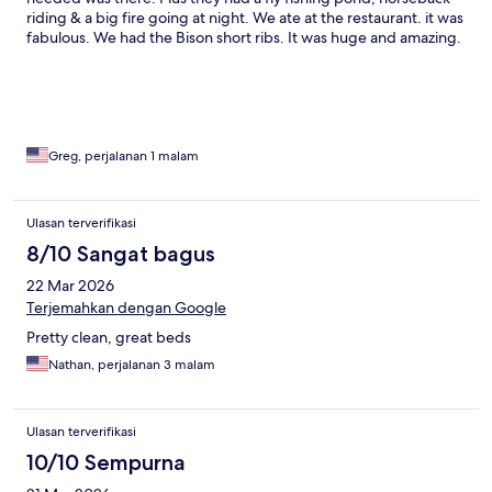
riding & a big fire going at night. We ate at the restaurant. it was
fabulous. We had the Bison short ribs. It was huge and amazing.
Also had a great breakfast buffet that it was included. Love this
place can’t wait to come back.
Greg, perjalanan 1 malam
Ulasan terverifikasi
8/10 Sangat bagus
22 Mar 2026
Terjemahkan dengan Google
Pretty clean, great beds
Nathan, perjalanan 3 malam
Ulasan terverifikasi
10/10 Sempurna