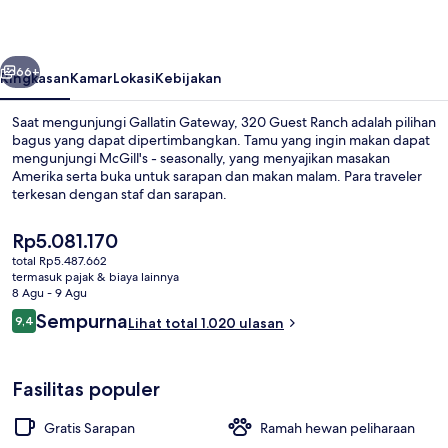
belumnya
Berikutnya
66+
Ringkasan
Kamar
Lokasi
Kebijakan
Saat mengunjungi Gallatin Gateway, 320 Guest Ranch adalah pilihan
bagus yang dapat dipertimbangkan. Tamu yang ingin makan dapat
mengunjungi McGill's - seasonally, yang menyajikan masakan
Amerika serta buka untuk sarapan dan makan malam. Para traveler
terkesan dengan staf dan sarapan.
Harga
Rp5.081.170
saat
total Rp5.487.662
ini
termasuk pajak & biaya lainnya
Halaman properti
Rp5.081.170
8 Agu - 9 Agu
Ulasan
Sempurna
9,4
Lihat total 1.020 ulasan
9,4 dari 10
Fasilitas populer
Gratis Sarapan
Ramah hewan peliharaan