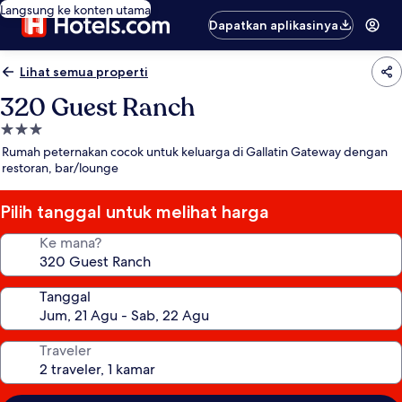
Langsung ke konten utama
Dapatkan aplikasinya
Lihat semua properti
320 Guest Ranch
Properti
bintang
Rumah peternakan cocok untuk keluarga di Gallatin Gateway dengan
3.0
restoran, bar/lounge
Pilih tanggal untuk melihat harga
Ke mana?
Tanggal
Traveler