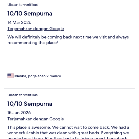
might catch a photo of Grizzly, we did. The wonderful weather
Ulasan terverifikasi
has to be mentioned as the morning temps were in the 30's and
40's and the daily temp never got above 75, All in all highly
10/10 Sempurna
recommended
14 Mar 2026
Terjemahkan dengan Google
We will definitely be coming back next time we visit and always
recommending this place!
Brianna, perjalanan 2 malam
Ulasan terverifikasi
10/10 Sempurna
15 Jun 2026
Terjemahkan dengan Google
This place is awesome. We cannot wait to come back. We had a
wonderful cabin that was clean with great beds. Everything we
needed was there. Plus they had a fly fishing pond, horseback