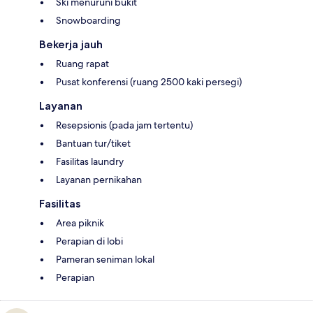
Ski menuruni bukit
Snowboarding
Bekerja jauh
Ruang rapat
Pusat konferensi (ruang 2500 kaki persegi)
Layanan
Resepsionis (pada jam tertentu)
Bantuan tur/tiket
Fasilitas laundry
Layanan pernikahan
Fasilitas
Area piknik
Perapian di lobi
Pameran seniman lokal
Perapian