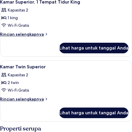
5
Kamar Superior, 1 Tempat Tidur King
semua
Kapasitas 2
foto
1 king
untuk
Kamar
Wi-Fi Gratis
Superior,
Rincian
Rincian selengkapnya
1
lebih
lanjut
Tempat
Lihat harga untuk tanggal Anda
untuk
Tidur
Kamar
King
Superior,
Lihat
Brankas, meja kerja, tirai kedap cahaya
5
1
Kamar Twin Superior
semua
Tempat
Kapasitas 2
Tidur
foto
King
2 twin
untuk
Kamar
Wi-Fi Gratis
Twin
Rincian
Rincian selengkapnya
Superior
lebih
lanjut
Lihat harga untuk tanggal Anda
untuk
Kamar
Twin
Properti serupa
Superior