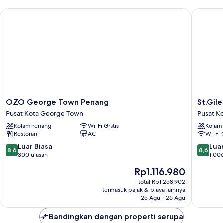
OZO George Town Penang
St.Giles
OZO
St.Giles
OZO George Town Penang
St.Gil
George
Wemble
Pusat Kota George Town
Pusat K
Town
Penang
Kolam renang
Wi-Fi Gratis
Kolam
Penang
Pusat
Restoran
AC
Wi-Fi 
Pusat
Kota
Kota
George
8.6
8.6
Luar Biasa
Luar
8,6
8,6
George
Town
dari
dari
300 ulasan
1.006
Town
10,
10,
Harga
Rp1.116.980
Luar
Luar
sekarang
Biasa,
Biasa,
total Rp1.258.902
Rp1.116.980
termasuk pajak & biaya lainnya
300
1.006
25 Agu - 26 Agu
ulasan
ulasan
Bandingkan dengan properti serupa