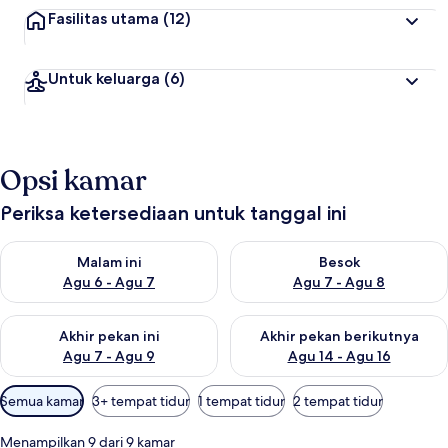
Fasilitas utama
(12)
Untuk keluarga
(6)
Opsi kamar
Periksa ketersediaan untuk tanggal ini
Periksa ketersediaan untuk malam ini Agu 6 - Agu 7
Periksa ketersediaan untuk be
Malam ini
Besok
Agu 6 - Agu 7
Agu 7 - Agu 8
Periksa ketersediaan untuk akhir pekan ini Agu 7 - Agu 9
Periksa ketersediaan untuk ak
Akhir pekan ini
Akhir pekan berikutnya
Agu 7 - Agu 9
Agu 14 - Agu 16
Filter
Semua kamar
3+ tempat tidur
1 tempat tidur
2 tempat tidur
tersedia
untuk
Menampilkan 9 dari 9 kamar