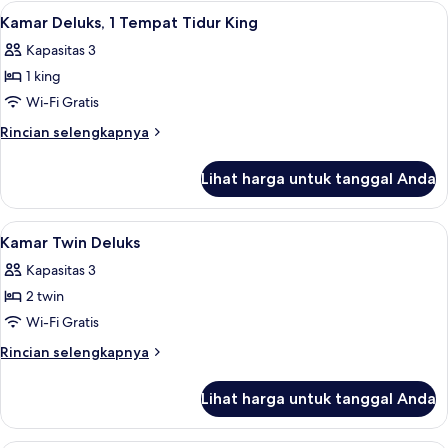
Lihat
Brankas, meja kerja, tirai kedap cahaya
4
Kamar Deluks, 1 Tempat Tidur King
semua
Kapasitas 3
foto
1 king
untuk
Kamar
Wi-Fi Gratis
Deluks,
Rincian
Rincian selengkapnya
1
lebih
lanjut
Tempat
Lihat harga untuk tanggal Anda
untuk
Tidur
Kamar
King
Deluks,
Lihat
Brankas, meja kerja, tirai kedap cahaya
5
1
Kamar Twin Deluks
semua
Tempat
Kapasitas 3
Tidur
foto
King
2 twin
untuk
Kamar
Wi-Fi Gratis
Twin
Rincian
Rincian selengkapnya
Deluks
lebih
lanjut
Lihat harga untuk tanggal Anda
untuk
Kamar
Twin