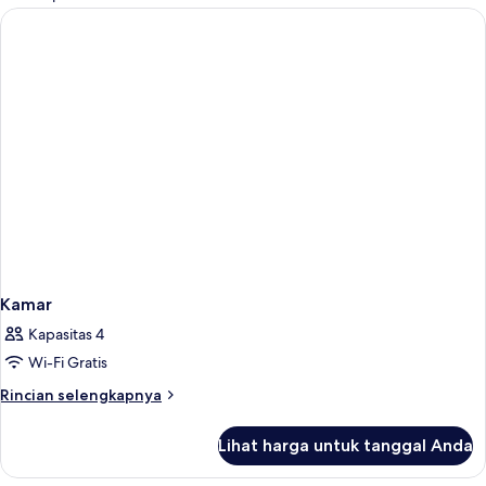
kamar
Kamar
Kapasitas 4
Wi-Fi Gratis
Rincian
Rincian selengkapnya
lebih
lanjut
Lihat harga untuk tanggal Anda
untuk
Kamar