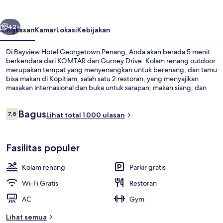
Penang
belumnya
Berikutnya
42+
Ringkasan
Kamar
Lokasi
Kebijakan
Di Bayview Hotel Georgetown Penang, Anda akan berada 5 menit
berkendara dari KOMTAR dan Gurney Drive. Kolam renang outdoor
merupakan tempat yang menyenangkan untuk berenang, dan tamu
bisa makan di Kopitiam, salah satu 2 restoran, yang menyajikan
masakan internasional dan buka untuk sarapan, makan siang, dan
makan malam. Keunggulan lainnya meliputi 2 bar/lounge, pusat
kebugaran, dan kolam renang anak. Para traveler terkesan dengan
Ulasan
Bagus
staf dan lokasi.
7,8
Lihat total 1.000 ulasan
7,8 dari 10
Lobi
Fasilitas populer
Kolam renang
Parkir gratis
Wi-Fi Gratis
Restoran
AC
Gym
Lihat semua