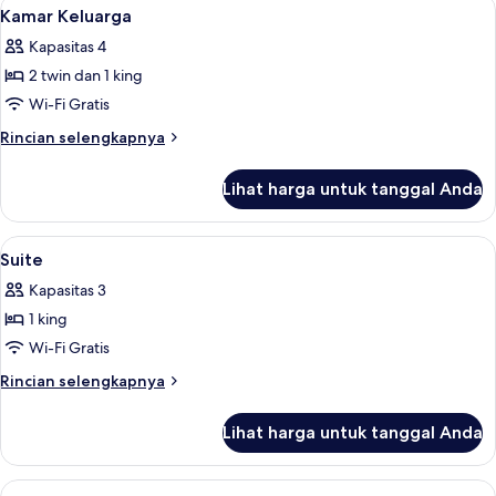
Lihat
Brankas, meja kerja, tirai kedap cahaya
6
Deluks
Kamar Keluarga
semua
Kapasitas 4
foto
2 twin dan 1 king
untuk
Kamar
Wi-Fi Gratis
Keluarga
Rincian
Rincian selengkapnya
lebih
lanjut
Lihat harga untuk tanggal Anda
untuk
Kamar
Keluarga
Lihat
Brankas, meja kerja, tirai kedap cahaya
4
Suite
semua
Kapasitas 3
foto
1 king
untuk
Suite
Wi-Fi Gratis
Rincian
Rincian selengkapnya
lebih
lanjut
Lihat harga untuk tanggal Anda
untuk
Suite
Lihat
Brankas, meja kerja, tirai kedap cahaya