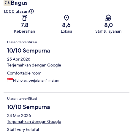
Bagus
7,8
1.000 ulasan
7,8
8,6
8,0
Kebersihan
Lokasi
Staf & layanan
Ulasan
Ulasan terverifikasi
10/10 Sempurna
25 Apr 2026
Terjemahkan dengan Google
Comfortable room
Nicholas, perjalanan 1 malam
Ulasan terverifikasi
10/10 Sempurna
24 Mar 2026
Terjemahkan dengan Google
Staff very helpful