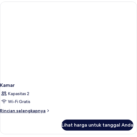
Kamar
Kapasitas 2
Wi-Fi Gratis
Rincian
Rincian selengkapnya
lebih
lanjut
Lihat harga untuk tanggal Anda
untuk
Kamar