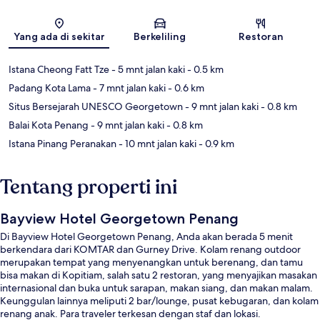
Peta
Yang ada di sekitar
Berkeliling
Restoran
Istana Cheong Fatt Tze
- 5 mnt jalan kaki
- 0.5 km
Padang Kota Lama
- 7 mnt jalan kaki
- 0.6 km
Situs Bersejarah UNESCO Georgetown
- 9 mnt jalan kaki
- 0.8 km
Balai Kota Penang
- 9 mnt jalan kaki
- 0.8 km
Istana Pinang Peranakan
- 10 mnt jalan kaki
- 0.9 km
Tentang properti ini
Bayview Hotel Georgetown Penang
Di Bayview Hotel Georgetown Penang, Anda akan berada 5 menit
berkendara dari KOMTAR dan Gurney Drive. Kolam renang outdoor
merupakan tempat yang menyenangkan untuk berenang, dan tamu
bisa makan di Kopitiam, salah satu 2 restoran, yang menyajikan masakan
internasional dan buka untuk sarapan, makan siang, dan makan malam.
Keunggulan lainnya meliputi 2 bar/lounge, pusat kebugaran, dan kolam
renang anak. Para traveler terkesan dengan staf dan lokasi.