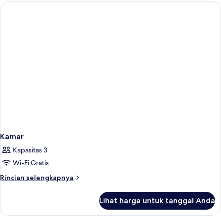
Kamar
Kapasitas 3
Wi-Fi Gratis
Rincian
Rincian selengkapnya
lebih
lanjut
Lihat harga untuk tanggal Anda
untuk
Kamar