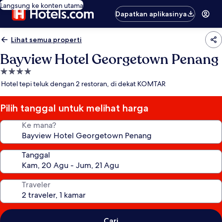
Langsung ke konten utama
Dapatkan aplikasinya
Lihat semua properti
Bayview Hotel Georgetown Penang
Properti
bintang
Hotel tepi teluk dengan 2 restoran, di dekat KOMTAR
4.0
Pilih tanggal untuk melihat harga
Ke mana?
Tanggal
Traveler
Cari