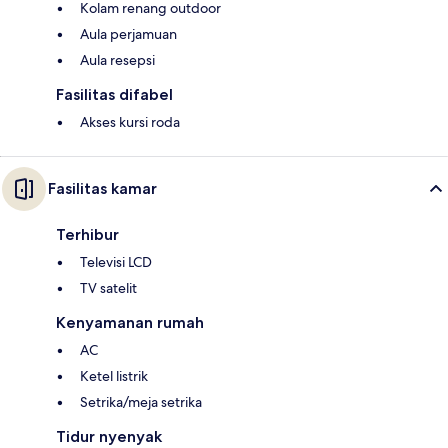
Kolam renang outdoor
Aula perjamuan
Aula resepsi
Fasilitas difabel
Akses kursi roda
Fasilitas kamar
Terhibur
Televisi LCD
TV satelit
Kenyamanan rumah
AC
Ketel listrik
Setrika/meja setrika
Tidur nyenyak