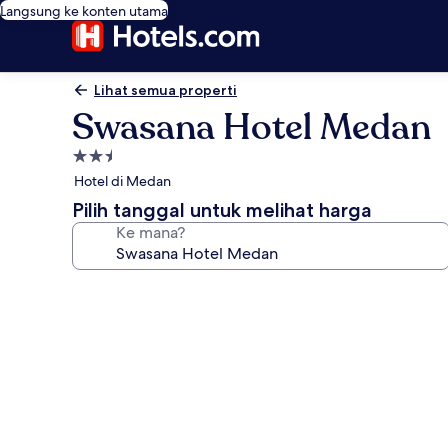
Langsung ke konten utama
Lihat semua properti
Swasana Hotel Medan
Properti
bintang
Hotel di Medan
2.5
Pilih tanggal untuk melihat harga
Ke mana?
Galeri
foto
untuk
Swasana
Hotel
Medan