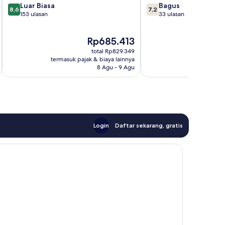
8.6
7.2
Luar Biasa
Bagus
8,6
7,2
dari
dari
153 ulasan
33 ulasan
10,
10,
Luar
Bagus,
Harga
Rp685.413
Biasa,
33
sekarang
153
ulasan
total Rp829.349
Rp685.413
ulasan
termasuk pajak & biaya lainnya
termasuk paj
8 Agu - 9 Agu
Login
Daftar sekarang, gratis