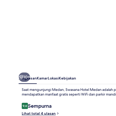
10+
Ringkasan
Kamar
Lokasi
Kebijakan
Saat mengunjungi Medan, Swasana Hotel Medan adalah pi
mendapatkan manfaat gratis seperti WiFi dan parkir mandir
Ulasan
Sempurna
9,6
9,6 dari 10
Lihat total 4 ulasan