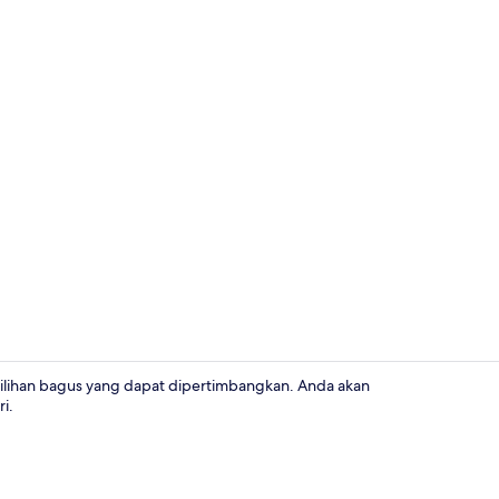
Eksterior
lihan bagus yang dapat dipertimbangkan. Anda akan
i.
Fasilitas rapa