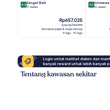
8.0
9.0
Sangat Baik
Istimewa
8,0
9,0
dari
dari
17 ulasan
12 ulasan
10,
10,
Sangat
Istimewa,
Harga
Rp657.025
Baik,
12
sekarang
17
ulasan
total Rp794.999
Rp657.025
ulasan
termasuk pajak & biaya lainnya
9 Agu - 10 Agu
Login untuk melihat diskon dan man
banyak reward untuk lebih banyak p
Tentang kawasan sekitar