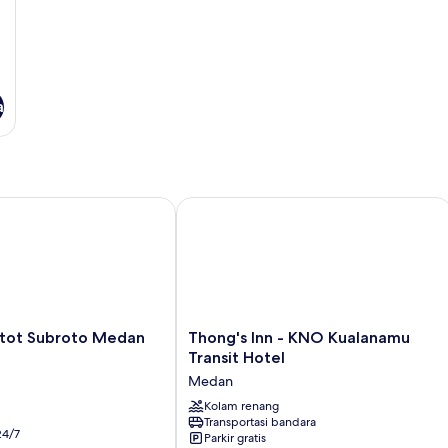
a
t Subroto Medan
Thong's Inn - KNO Kualanamu Transit
Thong's
tot Subroto Medan
Thong's Inn - KNO Kualanamu
Inn
Transit Hotel
-
Medan
KNO
Kualanamu
Kolam renang
Transportasi bandara
Transit
24/7
Parkir gratis
Hotel