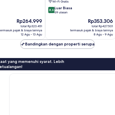
Wi-Fi Gratis
Medan
8.6
Luar Biasa
8,6
dari
69 ulasan
10,
Harga
Harga
Rp264.999
Rp353.306
Luar
sekarang
sekarang
Biasa,
total Rp323.451
total Rp427.501
Rp264.999
Rp353.306
termasuk pajak & biaya lainnya
termasuk pajak & biaya lainnya
69
12 Agu - 13 Agu
8 Agu - 9 Agu
ulasan
Bandingkan dengan properti serupa
faat yang memenuhi syarat. Lebih
etualangan!