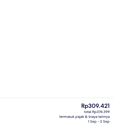
Shower, pancuran hujan, perlengkapan
Harga
Rp309.421
saat
total Rp374.399
ini
termasuk pajak & biaya lainnya
t
Kamar Double Superior | Meja kerja, Wi
Rp309.421
1 Sep - 2 Sep