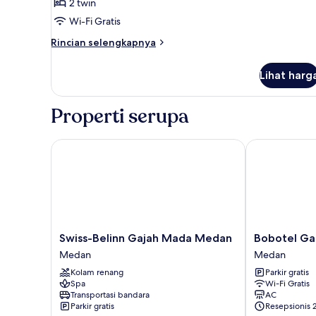
2 twin
untuk
Superior
Wi-Fi Gratis
Twin
Rincian
Rincian selengkapnya
Room
lebih
lanjut
Lihat harg
untuk
Superior
Twin
Properti serupa
Room
Swiss-Belinn Gajah Mada Medan
Bobotel Gato
Swiss-
Bobotel
Swiss-Belinn Gajah Mada Medan
Bobotel Ga
Belinn
Gatot
Medan
Medan
Gajah
Subroto
Kolam renang
Parkir gratis
Mada
Medan
Spa
Wi-Fi Gratis
Medan
Medan
Transportasi bandara
AC
Medan
Parkir gratis
Resepsionis 