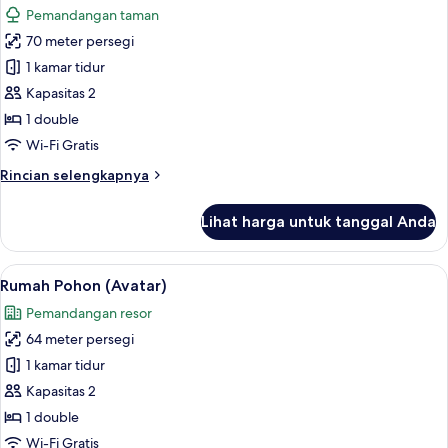
Pemandangan taman
foto
70 meter persegi
untuk
Jungle
1 kamar tidur
Garden
Kapasitas 2
Pool
1 double
Villa
Wi-Fi Gratis
Rincian
Rincian selengkapnya
lebih
lanjut
Lihat harga untuk tanggal Anda
untuk
Jungle
Garden
Lihat
Rumah Pohon (Avatar) | Seprai premium,
13
Pool
Rumah Pohon (Avatar)
semua
Villa
Pemandangan resor
foto
64 meter persegi
untuk
Rumah
1 kamar tidur
Pohon
Kapasitas 2
(Avatar)
1 double
Wi-Fi Gratis