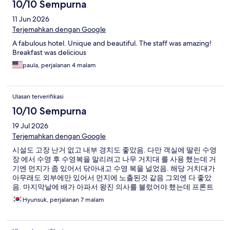
10/10 Sempurna
11 Jun 2026
Terjemahkan dengan Google
A fabulous hotel. Unique and beautiful. The staff was amazing!
Breakfast was delicious
paula, perjalanan 4 malam
Ulasan terverifikasi
10/10 Sempurna
19 Jul 2026
Terjemahkan dengan Google
시설도 고장 난거 없고 내부 경치도 좋았음. 다만 객실에 딸린 수영
장 에서 수영 후 수영복을 말리려고 나무 거치대 를 사용 했는데 거
기엔 먼지가 좀 있어서 닦아내고 수영 복을 널었음. 해당 거치대가
아무래도 외부에만 있어서 먼지에 노출된것 같음 그외엔 다 좋았
음. 마지막날에 배가 아파서 왕진 의사를 불렀어야 했는데 프론트
에서 신속하게 불러주고 의료진의 왕복 이동비도 지원해줘서 감사
Hyunsuk, perjalanan 7 malam
했음.