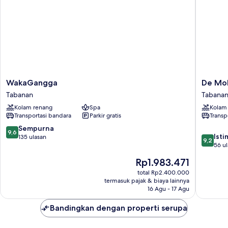
WakaGangga
De
WakaGangga
De Mok
Tabanan
Moksha
Tabanan
Tabana
Eco
Kolam renang
Spa
Kolam
Friendly
Transportasi bandara
Parkir gratis
Transp
Boutiqu
Resort
9.6
Sempurna
9,6
9.2
Tabanan
Ist
dari
135 ulasan
9,2
dari
56 u
10,
10,
Sempurna,
Harga
Rp1.983.471
Istimew
135
sekarang
56
total Rp2.400.000
ulasan
Rp1.983.471
termasuk pajak & biaya lainnya
ulasan
16 Agu - 17 Agu
Bandingkan dengan properti serupa