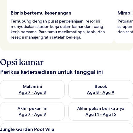
Bisnis bertemu kesenangan
Mimpi 
Terhubung dengan pusat perbelanjaan, resor ini
Petualan
menyediakan stasiun kerja dalam kamar dan ruang
sarapan 
kerja bersama. Para tamu menikmati spa, tenis, dan
dan san
resepsi manajer gratis setelah bekerja.
Opsi kamar
Periksa ketersediaan untuk tanggal ini
Periksa ketersediaan untuk malam ini Agu 7 - Agu 8
Periksa ketersediaan untuk be
Malam ini
Besok
Agu 7 - Agu 8
Agu 8 - Agu 9
Periksa ketersediaan untuk akhir pekan ini Agu 7 - Agu 9
Periksa ketersediaan untuk ak
Akhir pekan ini
Akhir pekan berikutnya
Agu 7 - Agu 9
Agu 14 - Agu 16
Lihat
Jungle Garden Pool Villa | Seprai premi
13
Jungle Garden Pool Villa
semua