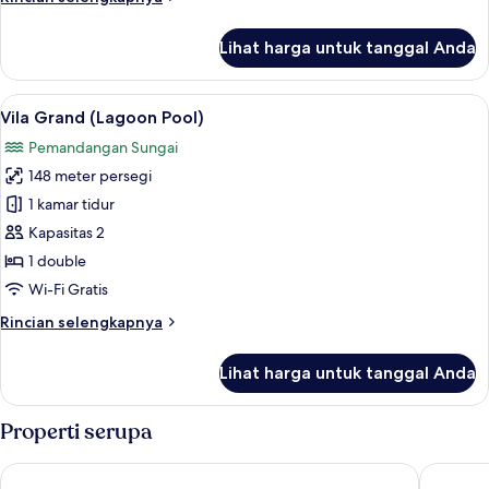
lebih
lanjut
Lihat harga untuk tanggal Anda
untuk
Cocoon
Jungle
Lihat
Vila Grand (Lagoon Pool) | Seprai premi
9
Vila Grand (Lagoon Pool)
semua
Pemandangan Sungai
foto
148 meter persegi
untuk
Vila
1 kamar tidur
Grand
Kapasitas 2
(Lagoon
1 double
Pool)
Wi-Fi Gratis
Rincian
Rincian selengkapnya
lebih
lanjut
Lihat harga untuk tanggal Anda
untuk
Vila
Grand
Properti serupa
(Lagoon
Pool)
WakaGangga
De Moksh