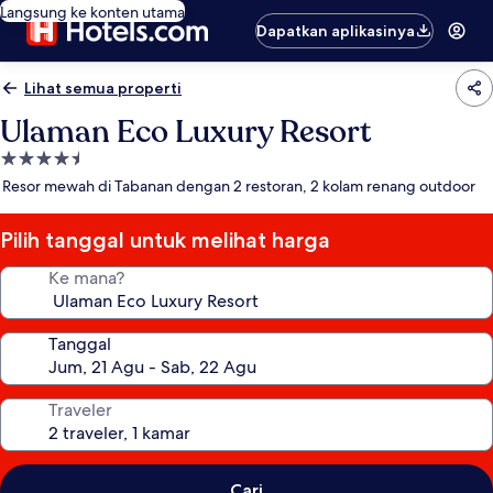
Langsung ke konten utama
Dapatkan aplikasinya
Lihat semua properti
Ulaman Eco Luxury Resort
Properti
bintang
Resor mewah di Tabanan dengan 2 restoran, 2 kolam renang outdoor
4.5
Pilih tanggal untuk melihat harga
Ke mana?
Tanggal
Traveler
Cari