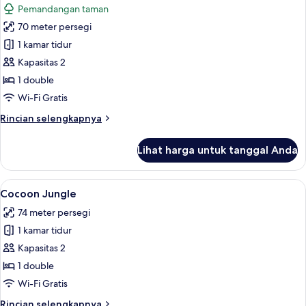
Pemandangan taman
foto
70 meter persegi
untuk
Ulin
1 kamar tidur
Poolside
Kapasitas 2
1 double
Wi-Fi Gratis
Rincian
Rincian selengkapnya
lebih
lanjut
Lihat harga untuk tanggal Anda
untuk
Ulin
Poolside
Lihat
Cocoon Jungle | Seprai premium, isi mi
14
Cocoon Jungle
semua
74 meter persegi
foto
1 kamar tidur
untuk
Cocoon
Kapasitas 2
Jungle
1 double
Wi-Fi Gratis
Rincian
Rincian selengkapnya