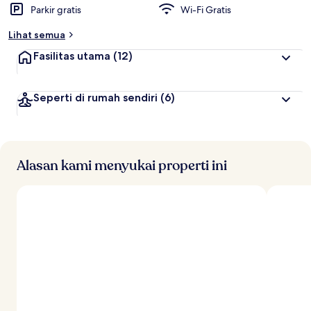
Parkir gratis
Wi-Fi Gratis
r
b
Lihat semua
a
i
Fasilitas utama
(12)
k
o
Seperti di rumah sendiri
(6)
l
e
h
t
r
Alasan kami menyukai properti ini
a
v
e
l
e
r