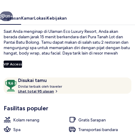
Resort
belumnya
Berikutnya
135+
Ringkasan
Kamar
Lokasi
Kebijakan
Saat Anda menginap di Ulaman Eco Luxury Resort, Anda akan
berada dalam jarak 15 menit berkendara dari Pura Tanah Lot dan
Pantai Batu Bolong. Tamu dapat makan di salah satu 2 restoran dan
mengunjungi spa untuk memanjakan diri dengan pijat dengan batu
hangat, body wrap, atau facial. Daya tarik lain di resor mewah
meliputi 2 kolam renang outdoor, pusat kebugaran, dan lapangan
tenis outdoor.
VIP Access
Ulasan
9,6
Disukai tamu
2 kolam renang outdoor, dengan kurs
D
dari
Dinilai terbaik oleh traveler
i
Lihat total 95 ulasan
10,
n
Disukai
i
tamu
Fasilitas populer
l
a
i
Kolam renang
Gratis Sarapan
t
Spa
Transportasi bandara
e