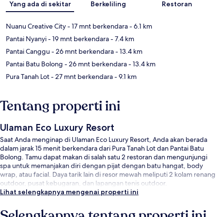
Yang ada di sekitar
Berkeliling
Restoran
Nuanu Creative City
- 17 mnt berkendara
- 6.1 km
Pantai Nyanyi
- 19 mnt berkendara
- 7.4 km
Pantai Canggu
- 26 mnt berkendara
- 13.4 km
Pantai Batu Bolong
- 26 mnt berkendara
- 13.4 km
Pura Tanah Lot
- 27 mnt berkendara
- 9.1 km
Tentang properti ini
Ulaman Eco Luxury Resort
Saat Anda menginap di Ulaman Eco Luxury Resort, Anda akan berada
dalam jarak 15 menit berkendara dari Pura Tanah Lot dan Pantai Batu
Bolong. Tamu dapat makan di salah satu 2 restoran dan mengunjungi
spa untuk memanjakan diri dengan pijat dengan batu hangat, body
wrap, atau facial. Daya tarik lain di resor mewah meliputi 2 kolam renang
outdoor, pusat kebugaran, dan lapangan tenis outdoor.
Lihat selengkapnya mengenai properti ini
Selengkapnya tentang properti ini