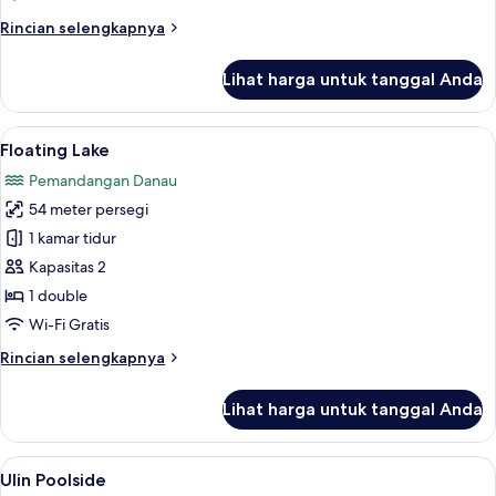
Rincian
Rincian selengkapnya
lebih
lanjut
Lihat harga untuk tanggal Anda
untuk
Rumah
Pohon
Lihat
Floating Lake | Seprai premium, isi min
11
(Avatar)
Floating Lake
semua
Pemandangan Danau
foto
54 meter persegi
untuk
Floating
1 kamar tidur
Lake
Kapasitas 2
1 double
Wi-Fi Gratis
Rincian
Rincian selengkapnya
lebih
lanjut
Lihat harga untuk tanggal Anda
untuk
Floating
Lake
Lihat
Ulin Poolside | Seprai premium, isi min
13
Ulin Poolside
semua