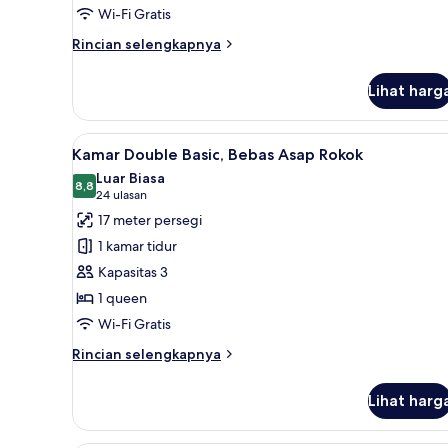
Wi-Fi Gratis
Rincian
Rincian selengkapnya
lebih
lanjut
Lihat harg
untuk
Kamar
Lihat
Brankas, tirai kedap cahaya, Wi
8
Kamar Double Basic, Bebas Asap Rokok
semua
Luar Biasa
foto
8,8
8,8 dari 10
(24
24 ulasan
untuk
ulasan)
17 meter persegi
Kamar
1 kamar tidur
Double
Kapasitas 3
Basic,
1 queen
Bebas
Wi-Fi Gratis
Asap
Rokok
Rincian
Rincian selengkapnya
lebih
lanjut
Lihat harg
untuk
Kamar
Double