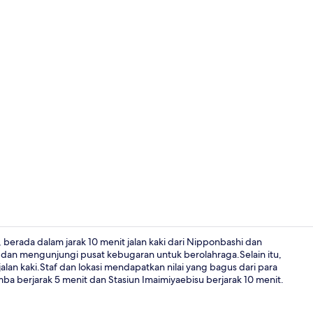
Kamar, Bebas
 berada dalam jarak 10 menit jalan kaki dari Nipponbashi dan
dan mengunjungi pusat kebugaran untuk berolahraga.Selain itu,
lan kaki.Staf dan lokasi mendapatkan nilai yang bagus dari para
Bar (di prope
mba berjarak 5 menit dan Stasiun Imaimiyaebisu berjarak 10 menit.