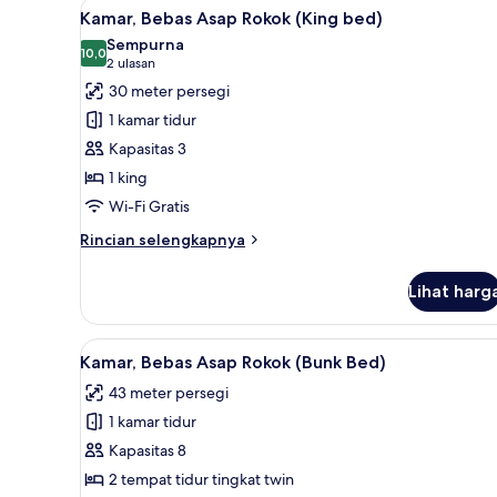
Lihat
Kamar, Bebas Asap Rokok (King b
9
Basic,
Kamar, Bebas Asap Rokok (King bed)
semua
Bebas
Sempurna
Asap
foto
10,0
10,0 dari 10
(2
2 ulasan
Rokok
untuk
ulasan)
30 meter persegi
Kamar,
1 kamar tidur
Bebas
Kapasitas 3
Asap
1 king
Rokok
Wi-Fi Gratis
(King
bed)
Rincian
Rincian selengkapnya
lebih
lanjut
Lihat harg
untuk
Kamar,
Bebas
Lihat
Brankas, tirai kedap cahaya, Wi
12
Asap
Kamar, Bebas Asap Rokok (Bunk Bed)
semua
Rokok
43 meter persegi
(King
foto
bed)
1 kamar tidur
untuk
Kamar,
Kapasitas 8
Bebas
2 tempat tidur tingkat twin