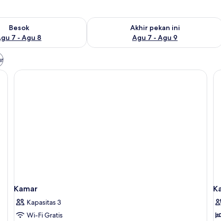
sediaan untuk besok Agu 7 - Agu 8
Periksa ketersediaan untuk akhir peka
Besok
Akhir pekan ini
gu 7 - Agu 8
Agu 7 - Agu 9
ur
Kamar
K
Kapasitas 3
Wi-Fi Gratis