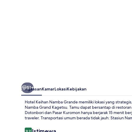
Grande
51+
Ringkasan
Kamar
Lokasi
Kebijakan
Hotel Keihan Namba Grande memiliki lokasi yang strategis,
Namba Grand Kagetsu. Tamu dapat bersantap di restoran 
Dotonbori dan Pasar Kuromon hanya berjarak 15 menit berja
traveler. Transportasi umum berada tidak jauh: Stasiun Na
Ulasan
Istimewa
9,2