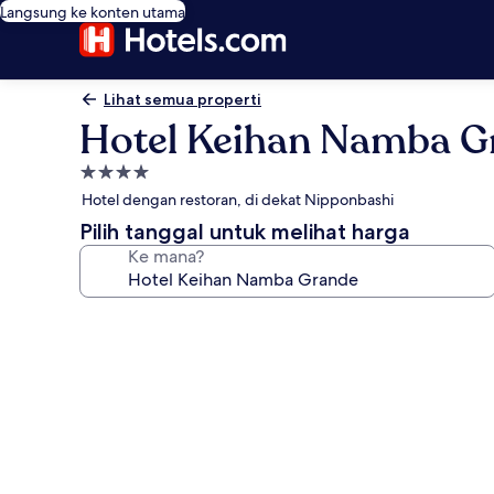
Langsung ke konten utama
Lihat semua properti
Hotel Keihan Namba G
Properti
bintang
Hotel dengan restoran, di dekat Nipponbashi
4.0
Pilih tanggal untuk melihat harga
Ke mana?
Galeri
foto
untuk
Hotel
Keihan
Namba