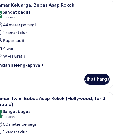
is, dan seprai linen
ihat
Brankas, tirai kedap cahaya, Wi-Fi gratis, dan 
11
sic,
amar Keluarga, Bebas Asap Rokok
emua
bas
Sangat bagus
ap
oto
0
8,0 dari 10
(1
1 ulasan
kok
ntuk
ulasan)
44 meter persegi
amar
1 kamar tidur
eluarga,
Kapasitas 8
ebas
4 twin
sap
Wi-Fi Gratis
okok
ncian
ncian selengkapnya
bih
njut
Lihat harga
tuk
amar
luarga,
is, dan seprai linen
ihat
Brankas, tirai kedap cahaya, Wi-Fi gratis, dan 
11
bas
mar Twin, Bebas Asap Rokok (Hollywood, for 3
emua
ap
eople)
kok
oto
Sangat bagus
0
ntuk
8,0 dari 10
(1
1 ulasan
amar
ulasan)
30 meter persegi
win,
1 kamar tidur