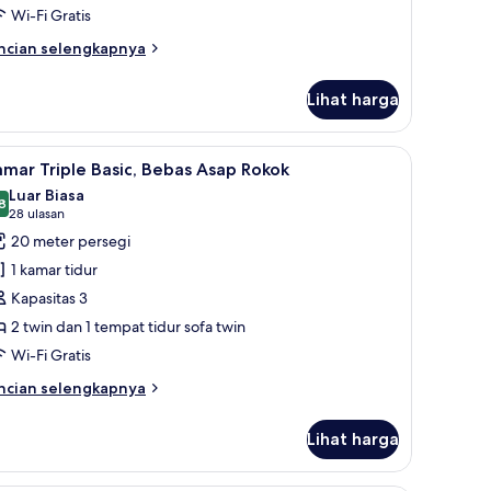
Wi-Fi Gratis
ncian
ncian selengkapnya
bih
njut
Lihat harga
tuk
amar
is, dan seprai linen
ihat
Brankas, tirai kedap cahaya, Wi-Fi gratis, dan 
7
mar Triple Basic, Bebas Asap Rokok
emua
Luar Biasa
oto
8
8,8 dari 10
(28
28 ulasan
ntuk
ulasan)
20 meter persegi
amar
1 kamar tidur
riple
Kapasitas 3
sic,
2 twin dan 1 tempat tidur sofa twin
ebas
Wi-Fi Gratis
sap
okok
ncian
ncian selengkapnya
bih
njut
Lihat harga
tuk
amar
iple