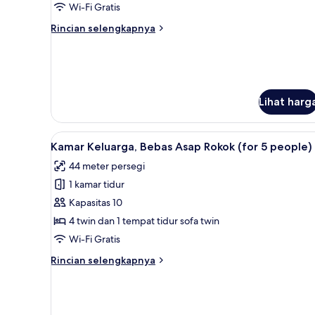
Asap
Wi-Fi Gratis
Rokok
Rincian
Rincian selengkapnya
(Bunk
lebih
Bed)
lanjut
untuk
Kamar,
Bebas
Lihat harg
Asap
Rokok
(Bunk
Lihat
Brankas, tirai kedap cahaya, Wi
Bed)
11
Kamar Keluarga, Bebas Asap Rokok (for 5 people)
semua
44 meter persegi
foto
1 kamar tidur
untuk
Kamar
Kapasitas 10
Keluarga,
4 twin dan 1 tempat tidur sofa twin
Bebas
Wi-Fi Gratis
Asap
Rincian
Rincian selengkapnya
Rokok
lebih
(for
lanjut
untuk
5
Kamar