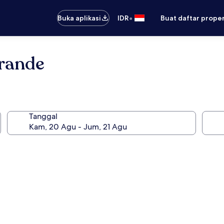
•
Buka aplikasi
IDR
Buat daftar prope
rande
Tanggal