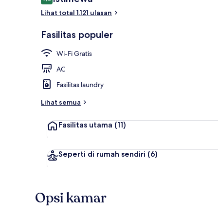
9,2 dari 10
Lihat total 1.121 ulasan
Lobi
Fasilitas populer
Wi-Fi Gratis
AC
Fasilitas laundry
Lihat semua
Fasilitas utama
(11)
Seperti di rumah sendiri
(6)
Opsi kamar