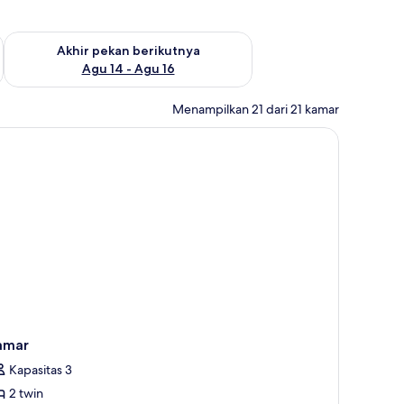
n ini Agu 7 - Agu 9
Periksa ketersediaan untuk akhir pekan berikutnya Agu 14 - A
Akhir pekan berikutnya
Agu 14 - Agu 16
Menampilkan 21 dari 21 kamar
amar
Kapasitas 3
2 twin