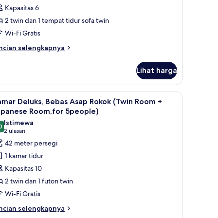
ebas
Kapasitas 6
sap
2 twin dan 1 tempat tidur sofa twin
okok
Wi-Fi Gratis
Hollywood,
or
ncian
ncian selengkapnya
bih
njut
eople)
Lihat harga
tuk
amar
in,
is, dan seprai linen
ihat
Brankas, tirai kedap cahaya, Wi-Fi gratis, dan 
11
bas
amar Deluks, Bebas Asap Rokok (Twin Room +
emua
ap
apanese Room,for 5people)
kok
oto
Istimewa
ollywood,
0
ntuk
9,0 dari 10
(2
2 ulasan
r
amar
ulasan)
42 meter persegi
eluks,
ople)
1 kamar tidur
ebas
Kapasitas 10
sap
2 twin dan 1 futon twin
okok
Wi-Fi Gratis
Twin
oom
ncian
ncian selengkapnya
bih