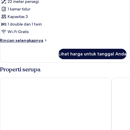
22 meter persegi
foto
1 kamar tidur
untuk
Studio
Kapasitas 3
with
1 double dan 1 twin
extra
Wi-Fi Gratis
bed
Rincian
Rincian selengkapnya
lebih
lanjut
Lihat harga untuk tanggal Anda
untuk
Studio
with
Properti serupa
extra
bed
TURIM Terreiro do Paço Hotel
Rossio G