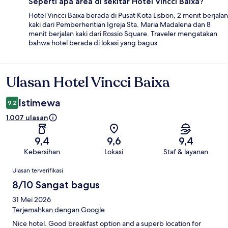
Seperti apa area di sekitar Hotel Vincci Baixa?
Hotel Vincci Baixa berada di Pusat Kota Lisbon, 2 menit berjalan
kaki dari Pemberhentian Igreja Sta. Maria Madalena dan 8
menit berjalan kaki dari Rossio Square. Traveler mengatakan
bahwa hotel berada di lokasi yang bagus.
Ulasan Hotel Vincci Baixa
Ulasan
Istimewa
9,2
1.007 ulasan
9,4
9,6
9,4
Kebersihan
Lokasi
Staf & layanan
Ulasan
Ulasan terverifikasi
8/10 Sangat bagus
31 Mei 2026
Terjemahkan dengan Google
Nice hotel. Good breakfast option and a superb location for