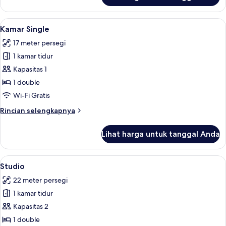
Kamar
Double
Lihat
Kamar Single | Seprai premium, selimu
5
Ekonomi
Kamar Single
semua
unutuk
17 meter persegi
1
foto
Orang
1 kamar tidur
untuk
Kamar
Kapasitas 1
Single
1 double
Wi-Fi Gratis
Rincian
Rincian selengkapnya
lebih
lanjut
Lihat harga untuk tanggal Anda
untuk
Kamar
Single
Lihat
Seprai premium, selimut bulu angsa, m
12
Studio
semua
22 meter persegi
foto
1 kamar tidur
untuk
Studio
Kapasitas 2
1 double