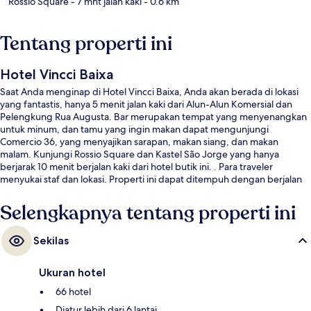
Rossio Square
- 7 mnt jalan kaki
- 0.6 km
Tentang properti ini
Hotel Vincci Baixa
Saat Anda menginap di Hotel Vincci Baixa, Anda akan berada di lokasi
yang fantastis, hanya 5 menit jalan kaki dari Alun-Alun Komersial dan
Pelengkung Rua Augusta. Bar merupakan tempat yang menyenangkan
untuk minum, dan tamu yang ingin makan dapat mengunjungi
Comercio 36, yang menyajikan sarapan, makan siang, dan makan
malam. Kunjungi Rossio Square dan Kastel São Jorge yang hanya
berjarak 10 menit berjalan kaki dari hotel butik ini. . Para traveler
menyukai staf dan lokasi. Properti ini dapat ditempuh dengan berjalan
kaki dari transportasi umum: Pemberhentian Igreja Sta. Maria Madalena
dan Pemberhentian Rua da Conceição (12E) hanya beberapa langkah.
Selengkapnya tentang properti ini
Sekilas
Ukuran hotel
66 hotel
Diatur lebih dari 6 lantai