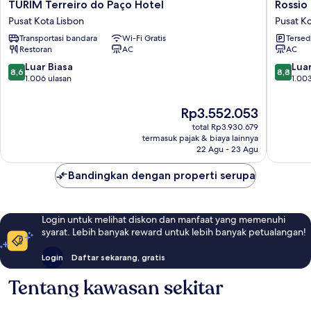
TURIM
Rossio
TURIM Terreiro do Paço Hotel
Rossio
Terreiro
Garden
Pusat Kota Lisbon
Pusat Ko
do
Hotel
Transportasi bandara
Wi-Fi Gratis
Tersed
Paço
Pusat
Restoran
AC
AC
Hotel
Kota
Pusat
Lisbon
8.6
8.8
Luar Biasa
Luar
8,6
8,8
Kota
dari
dari
1.006 ulasan
1.003
Lisbon
10,
10,
Luar
Luar
Harga
Rp3.552.053
Biasa,
Biasa,
sekarang
total Rp3.930.679
1.006
1.003
Rp3.552.053
termasuk pajak & biaya lainnya
ulasan
ulasan
22 Agu - 23 Agu
Bandingkan dengan properti serupa
Login untuk melihat diskon dan manfaat yang memenuhi
syarat. Lebih banyak reward untuk lebih banyak petualangan!
Login
Daftar sekarang, gratis
Tentang kawasan sekitar