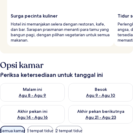
Surga pecinta kuliner
Tidur 
Hotel ini memanjakan selera dengan restoran, kafe,
Perleng
dan bar. Sarapan prasmanan menanti para tamu yang
angsa, 
bangun pagi, dengan pilihan vegetarian untuk semua
tersedia
makanan.
memasti
Opsi kamar
Periksa ketersediaan untuk tanggal ini
Periksa ketersediaan untuk malam ini Agu 8 - Agu 9
Periksa ketersediaan untuk be
Malam ini
Besok
Agu 8 - Agu 9
Agu 9 - Agu 10
Periksa ketersediaan untuk akhir pekan ini Agu 14 - Agu 16
Periksa ketersediaan untuk ak
Akhir pekan ini
Akhir pekan berikutnya
Agu 14 - Agu 16
Agu 21 - Agu 23
Filter
Semua kamar
1 tempat tidur
2 tempat tidur