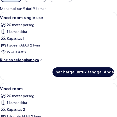
tersedia
untuk
Menampilkan 9 dari 9 kamar
kamar
Lihat
Seprai premium, selimut bulu angsa, m
8
Vincci room single use
semua
20 meter persegi
foto
1 kamar tidur
untuk
Vincci
Kapasitas 1
room
1 queen ATAU 2 twin
single
Wi-Fi Gratis
use
Rincian
Rincian selengkapnya
lebih
lanjut
Lihat harga untuk tanggal Anda
untuk
Vincci
room
Lihat
Seprai premium, selimut bulu angsa, m
8
single
Vincci room
semua
use
20 meter persegi
foto
1 kamar tidur
untuk
Vincci
Kapasitas 2
room
1 double ATAU 2 twin