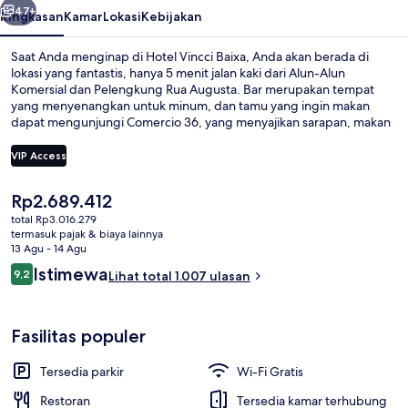
47+
Ringkasan
Kamar
Lokasi
Kebijakan
Saat Anda menginap di Hotel Vincci Baixa, Anda akan berada di
lokasi yang fantastis, hanya 5 menit jalan kaki dari Alun-Alun
Komersial dan Pelengkung Rua Augusta. Bar merupakan tempat
yang menyenangkan untuk minum, dan tamu yang ingin makan
dapat mengunjungi Comercio 36, yang menyajikan sarapan, makan
siang, dan makan malam. Kunjungi Rossio Square dan Kastel São
Jorge yang hanya berjarak 10 menit berjalan kaki dari hotel butik ini.
VIP Access
. Para traveler menyukai staf dan lokasi. Properti ini dapat ditempuh
dengan berjalan kaki dari transportasi umum: Pemberhentian Igreja
Harga
Rp2.689.412
Sta. Maria Madalena dan Pemberhentian Rua da Conceição (12E)
Melayani sarapan, makan siang, dan
saat
hanya beberapa langkah.
total Rp3.016.279
ini
termasuk pajak & biaya lainnya
Rp2.689.412
13 Agu - 14 Agu
Ulasan
Istimewa
9,2
Lihat total 1.007 ulasan
9,2 dari 10
Fasilitas populer
Tersedia parkir
Wi-Fi Gratis
Restoran
Tersedia kamar terhubung