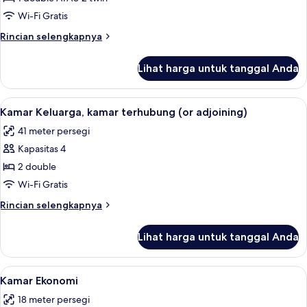
Wi-Fi Gratis
Rincian
Rincian selengkapnya
lebih
lanjut
Lihat harga untuk tanggal Anda
untuk
Vincci
room
Lihat
Kamar Keluarga, kamar terhubung (or a
10
Kamar Keluarga, kamar terhubung (or adjoining)
semua
41 meter persegi
foto
Kapasitas 4
untuk
Kamar
2 double
Keluarga,
Wi-Fi Gratis
kamar
Rincian
Rincian selengkapnya
terhubung
lebih
(or
lanjut
Lihat harga untuk tanggal Anda
untuk
adjoining)
Kamar
Keluarga,
Lihat
Seprai premium, selimut bulu angsa, m
5
kamar
Kamar Ekonomi
semua
terhubung
18 meter persegi
(or
foto