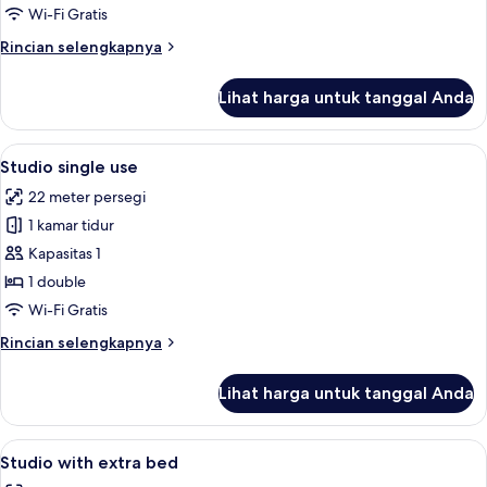
Wi-Fi Gratis
Rincian
Rincian selengkapnya
lebih
lanjut
Lihat harga untuk tanggal Anda
untuk
Studio
Lihat
Seprai premium, selimut bulu angsa, m
12
Studio single use
semua
22 meter persegi
foto
1 kamar tidur
untuk
Studio
Kapasitas 1
single
1 double
use
Wi-Fi Gratis
Rincian
Rincian selengkapnya
lebih
lanjut
Lihat harga untuk tanggal Anda
untuk
Studio
single
Lihat
Seprai premium, selimut bulu angsa, m
10
use
Studio with extra bed
semua