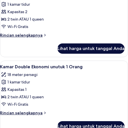
adjoining)
1 kamar tidur
untuk
Kamar
Kapasitas 2
Ekonomi
2 twin ATAU 1 queen
Wi-Fi Gratis
Rincian
Rincian selengkapnya
lebih
lanjut
Lihat harga untuk tanggal Anda
untuk
Kamar
Ekonomi
Lihat
Seprai premium, selimut bulu angsa, m
5
Kamar Double Ekonomi unutuk 1 Orang
semua
18 meter persegi
foto
1 kamar tidur
untuk
Kamar
Kapasitas 1
Double
2 twin ATAU 1 queen
Ekonomi
Wi-Fi Gratis
unutuk
Rincian
Rincian selengkapnya
1
lebih
Orang
lanjut
Lihat harga untuk tanggal Anda
untuk