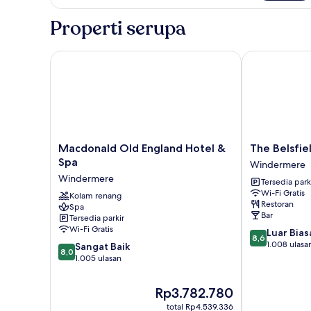
Kamar,
ensuite
Properti serupa
Macdonald Old England Hotel & Spa
The Belsfield
Macdonald
The
Macdonald Old England Hotel &
The Belsfie
Old
Belsfield
Spa
Windermere
England
Hotel
Windermere
Tersedia park
Hotel
Windermere
Wi-Fi Gratis
&
Kolam renang
Restoran
Spa
Spa
Bar
Tersedia parkir
Windermere
Wi-Fi Gratis
8.6
Luar Bias
8,6
dari
1.008 ulasa
8.0
Sangat Baik
8,0
10,
dari
1.005 ulasan
Luar
10,
Biasa,
Sangat
Harga
Rp3.782.780
1.008
Baik,
sekarang
ulasan
total Rp4.539.336
1.005