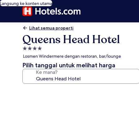
Langsung ke konten utama
Lihat semua properti
Queens Head Hotel
Properti
bintang
Losmen Windermere dengan restoran, bar/lounge
4.0
Pilih tanggal untuk melihat harga
Ke mana?
Galeri
foto
untuk
Queens
Head
Hotel