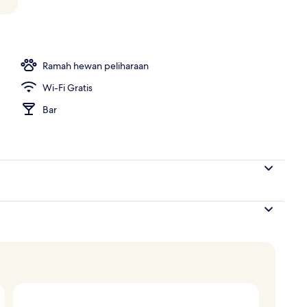
apan, makan siang, dan makan malam
Ramah hewan peliharaan
Wi-Fi Gratis
Bar