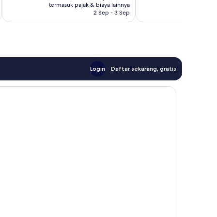
Rp3.526.014
Rp
termasuk pajak & biaya lainnya
termasuk paj
2 Sep - 3 Sep
Login
Daftar sekarang, gratis