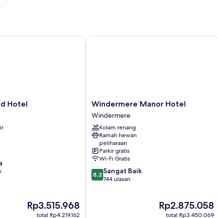
 Hotel
Windermere Manor Hotel
Windermere
ld Hotel
Windermere Manor Hotel
Manor
Windermere
Hotel
ir
Kolam renang
Windermere
Ramah hewan
peliharaan
Parkir gratis
Wi-Fi Gratis
a
8.2
Sangat Baik
n
8,2
dari
744 ulasan
10,
Sangat
Harga
Harga
Rp3.515.968
Rp2.875.058
Baik,
sekarang
sekarang
744
total Rp4.219.162
total Rp3.450.069