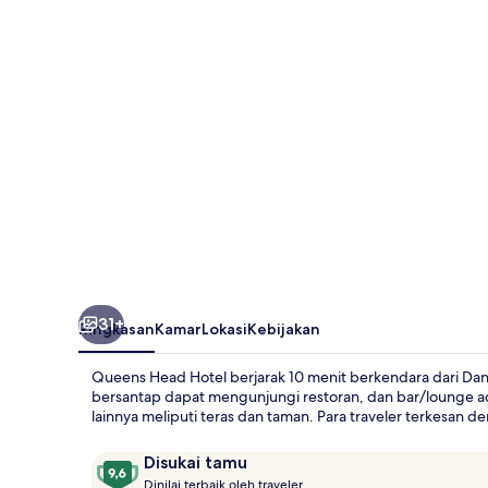
31+
Ringkasan
Kamar
Lokasi
Kebijakan
Queens Head Hotel berjarak 10 menit berkendara dari Dan
bersantap dapat mengunjungi restoran, dan bar/lounge 
lainnya meliputi teras dan taman. Para traveler terkesan de
Ulasan
9,6
Disukai tamu
D
dari
Dinilai terbaik oleh traveler