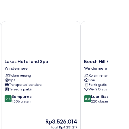
Lakes Hotel and Spa
Beech Hill Hotel & Spa
Lakes
Beech
Lakes Hotel and Spa
Beech Hill Hotel & S
Hotel
Hill
Windermere
Windermere
and
Hotel
Kolam renang
Kolam renang
Spa
&
Spa
Spa
Windermere
Spa
Transportasi bandara
Parkir gratis
Windermere
Tersedia parkir
Wi-Fi Gratis
9.4
8.8
Sempurna
Luar Biasa
9,4
8,8
dari
dari
1.306 ulasan
220 ulasan
10,
10,
Sempurna,
Luar
1.306
Biasa,
Harga
Ha
Rp3.526.014
R
ulasan
220
sekarang
se
ulasan
total Rp4.231.217