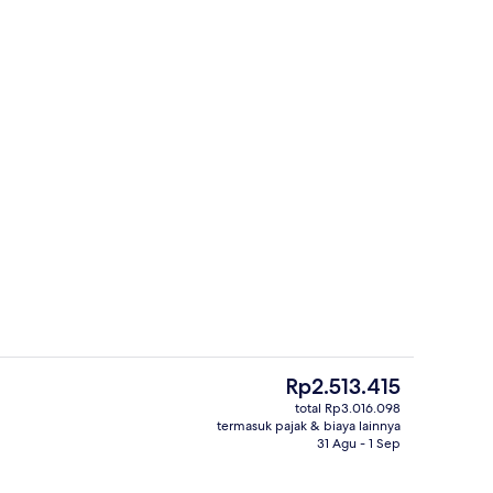
rapan, makan siang, dan makan malam
Kamar Premium, ensuite | Brankas, meja
Harga
Rp2.513.415
saat
total Rp3.016.098
ini
termasuk pajak & biaya lainnya
Lounge
Rp2.513.415
31 Agu - 1 Sep