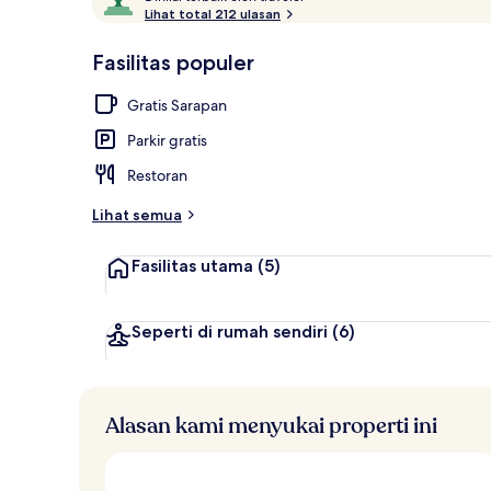
i
Lihat total 212 ulasan
10,
n
Disukai
i
Fasilitas populer
tamu
Melayani sar
l
a
Gratis Sarapan
i
Parkir gratis
t
e
Restoran
r
b
Lihat semua
a
i
Fasilitas utama
(5)
k
o
l
Seperti di rumah sendiri
(6)
e
h
t
Alasan kami menyukai properti ini
r
a
v
e