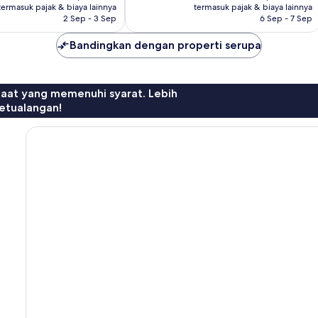
Rp3.515.968
Rp2.875.058
ulasan
termasuk pajak & biaya lainnya
termasuk pajak & biaya lainnya
2 Sep - 3 Sep
6 Sep - 7 Sep
Bandingkan dengan properti serupa
faat yang memenuhi syarat. Lebih
etualangan!