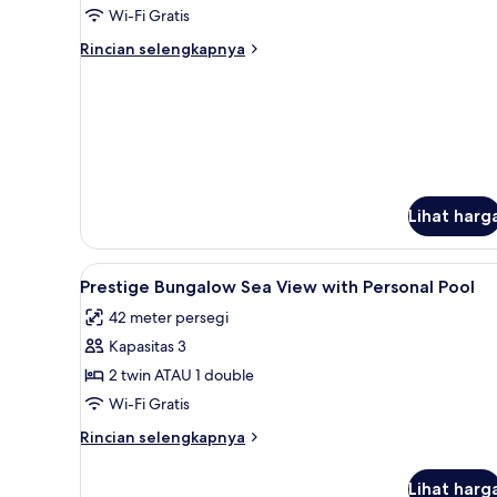
Wi-Fi Gratis
Rincian
Rincian selengkapnya
lebih
lanjut
untuk
Suite
Junior,
pemandangan
laut
Lihat harg
Lihat
Brankas, meja kerja, tempat tid
3
Prestige Bungalow Sea View with Personal Pool
semua
42 meter persegi
foto
Kapasitas 3
untuk
Prestige
2 twin ATAU 1 double
Bungalow
Wi-Fi Gratis
Sea
Rincian
Rincian selengkapnya
View
lebih
with
lanjut
Lihat harg
untuk