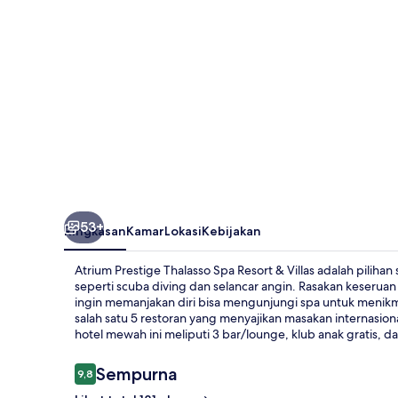
Resort
&
Villas
53+
Ringkasan
Kamar
Lokasi
Kebijakan
Atrium Prestige Thalasso Spa Resort & Villas adalah piliha
seperti scuba diving dan selancar angin. Rasakan keserua
ingin memanjakan diri bisa mengunjungi spa untuk menik
salah satu 5 restoran yang menyajikan masakan internasio
hotel mewah ini meliputi 3 bar/lounge, klub anak gratis, 
Ulasan
Sempurna
9,8
9,8 dari 10