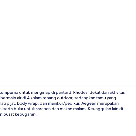
Interior
n sempurna untuk menginap di pantai di Rhodes, dekat dari aktivitas
n bermain air di 4 kolam renang outdoor, sedangkan tamu yang
mati pijat, body wrap, dan manikur/pedikur. Aegean merupakan
Bagian depa
nal serta buka untuk sarapan dan makan malam. Keunggulan lain di
dan pusat kebugaran.