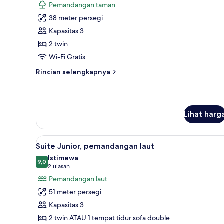
Pemandangan taman
pribadi,
foto
pemandangan
38 meter persegi
untuk
laut
Kamar
Kapasitas 3
Deluks,
2 twin
pemandangan
Wi-Fi Gratis
kebun
Rincian
Rincian selengkapnya
lebih
lanjut
untuk
Kamar
Lihat harg
Deluks,
pemandangan
kebun
Lihat
Suite Junior, pemandangan laut 
3
Suite Junior, pemandangan laut
semua
Istimewa
foto
9,0
9,0 dari 10
(2
2 ulasan
untuk
ulasan)
Pemandangan laut
Suite
51 meter persegi
Junior,
Kapasitas 3
pemandangan
2 twin ATAU 1 tempat tidur sofa double
laut