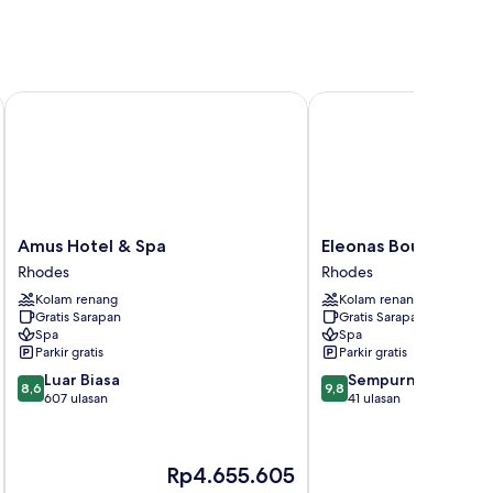
Only
Amus Hotel & Spa
Eleonas Boutique Hote
Amus
Eleonas
Amus Hotel & Spa
Eleonas Boutique Ho
Hotel
Boutique
Rhodes
Rhodes
&
Hotel
Kolam renang
Kolam renang
Spa
&
Gratis Sarapan
Gratis Sarapan
Rhodes
Spa
Spa
Spa
Rhodes
Parkir gratis
Parkir gratis
8.6
9.8
Luar Biasa
Sempurna
8,6
9,8
dari
dari
607 ulasan
41 ulasan
10,
10,
Luar
Sempurna,
Biasa,
41
Harga
Ha
Rp4.655.605
R
607
ulasan
sekarang
se