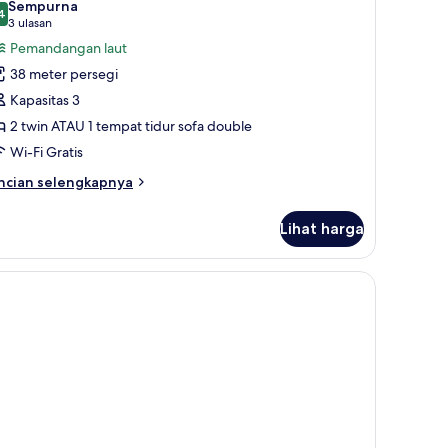
Sempurna
ut
oto
4
9,4 dari 10
(3
3 ulasan
ntuk
ulasan)
Pemandangan laut
amar
38 meter persegi
eluks,
Kapasitas 3
emandangan
2 twin ATAU 1 tempat tidur sofa double
ut
Wi-Fi Gratis
ncian
ncian selengkapnya
bih
njut
Lihat harga
tuk
amar
luks,
emandangan
ut