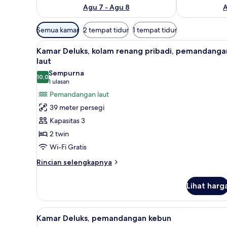
Agu 7 - Agu 8
A
Filter
Semua kamar
2 tempat tidur
1 tempat tidur
tersedia
Lihat
Kamar Deluks, kolam renang pri
untuk
2
Kamar Deluks, kolam renang pribadi, pemandanga
semua
kamar
laut
foto
Sempurna
10,0
untuk
10,0 dari 10
(1
1 ulasan
Kamar
ulasan)
Pemandangan laut
Deluks,
39 meter persegi
kolam
Kapasitas 3
renang
2 twin
pribadi,
Wi-Fi Gratis
pemandangan
laut
Rincian
Rincian selengkapnya
lebih
lanjut
Lihat harg
untuk
Kamar
Deluks,
Lihat
Kamar Deluks, pemandangan kebu
2
kolam
Kamar Deluks, pemandangan kebun
semua
renang