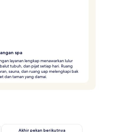
angan spa
ngan layanan lengkap menawarkan lulur
balut tubuh, dan pijat setiap hari. Ruang
ran, sauna, dan ruang uap melengkapi bak
jet dan taman yang damai.
n ini Agu 7 - Agu 9
Periksa ketersediaan untuk akhir pekan berikutnya Agu 14 - A
Akhir pekan berikutnya