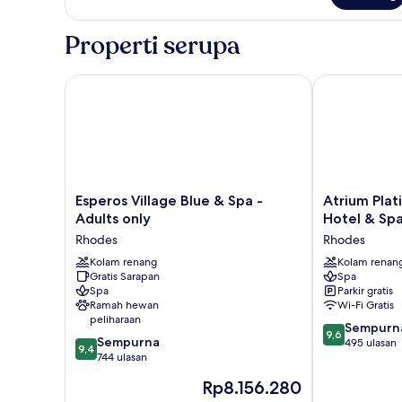
Personal
Prestige
Pool
Bungalow
Properti serupa
Sea
View
with
Esperos Village Blue & Spa - Adults only
Atrium Platin
Personal
Pool
Esperos
Atrium
Esperos Village Blue & Spa -
Atrium Plat
Village
Platinum
Adults only
Hotel & Sp
Blue
Luxury
Rhodes
Rhodes
&
Resort
Spa
Kolam renang
Hotel
Kolam renan
Gratis Sarapan
Spa
-
&
Spa
Parkir gratis
Adults
Spa
Ramah hewan
Wi-Fi Gratis
only
Rhodes
peliharaan
9.6
Rhodes
Sempurn
9,6
9.4
Sempurna
dari
495 ulasan
9,4
dari
744 ulasan
10,
10,
Sempurna,
Harga
Rp8.156.280
Sempurna,
495
sekarang