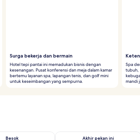
Surga bekerja dan bermain
Keten
Hotel tepi pantai ini memadukan bisnis dengan
Spa de
kesenangan. Pusat konferensi dan meja dalam kamar
tubuh, 
bertemu layanan spa, lapangan tenis, dan golf mini
kebuga
untuk keseimbangan yang sempurna.
mandi 
sediaan untuk besok Agu 8 - Agu 9
Periksa ketersediaan untuk akhir peka
Besok
Akhir pekan ini