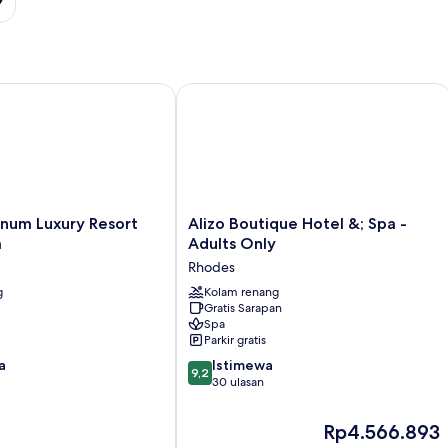
um Luxury Resort Hotel & Spa
Alizo Boutique Hotel &; Spa - Adults 
Alizo
inum Luxury Resort
Alizo Boutique Hotel &; Spa -
Boutique
a
Adults Only
Hotel
Rhodes
&;
g
Spa
Kolam renang
Gratis Sarapan
-
Spa
Adults
Parkir gratis
Only
9.2
a
Rhodes
Istimewa
9,2
dari
30 ulasan
10,
Istimewa,
Harga
Rp4.566.893
30
sekarang