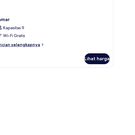
amar
Kapasitas 9
Wi-Fi Gratis
ncian
ncian selengkapnya
bih
njut
Lihat harga
tuk
amar