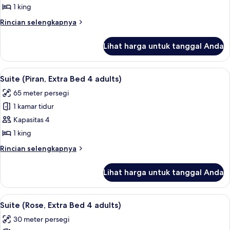
(Laguna,
Child)
1 king
Extra
Rincian
Rincian selengkapnya
Bed
lebih
4
lanjut
Lihat harga untuk tanggal Anda
untuk
adults)
Suite
(Laguna,
Lihat
Seprai antialergi, minibar, brankas, da
6
Extra
Suite (Piran, Extra Bed 4 adults)
semua
Bed
65 meter persegi
4
foto
adults)
1 kamar tidur
untuk
Suite
Kapasitas 4
(Piran,
1 king
Extra
Rincian
Rincian selengkapnya
Bed
lebih
4
lanjut
Lihat harga untuk tanggal Anda
untuk
adults)
Suite
(Piran,
Lihat
Seprai antialergi, minibar, brankas, da
4
Extra
Suite (Rose, Extra Bed 4 adults)
semua
Bed
30 meter persegi
4
foto