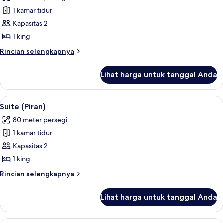
foto
1 kamar tidur
untuk
Suite
Kapasitas 2
(Rose)
1 king
Rincian
Rincian selengkapnya
lebih
lanjut
Lihat harga untuk tanggal Anda
untuk
Suite
(Rose)
Lihat
Seprai antialergi, minibar, brankas, da
5
Suite (Piran)
semua
80 meter persegi
foto
1 kamar tidur
untuk
Suite
Kapasitas 2
(Piran)
1 king
Rincian
Rincian selengkapnya
lebih
lanjut
Lihat harga untuk tanggal Anda
untuk
Suite
(Piran)
Pemandangan dari kamar