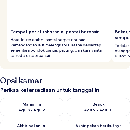
Tempat peristirahatan di pantai berpasir
Bekerj
sempu
Hotel ini terletak di pantai berpasir pribadi.
Pemandangan laut melengkapi suasana bersantap,
Terletak
sementara pondok pantai, payung, dan kursi santai
menggab
tersedia di tepi pantai.
Ruang pe
Opsi kamar
Periksa ketersediaan untuk tanggal ini
Periksa ketersediaan untuk malam ini Agu 8 - Agu 9
Periksa ketersediaan untuk be
Malam ini
Besok
Agu 8 - Agu 9
Agu 9 - Agu 10
Periksa ketersediaan untuk akhir pekan ini Agu 14 - Agu 16
Periksa ketersediaan untuk ak
Akhir pekan ini
Akhir pekan berikutnya