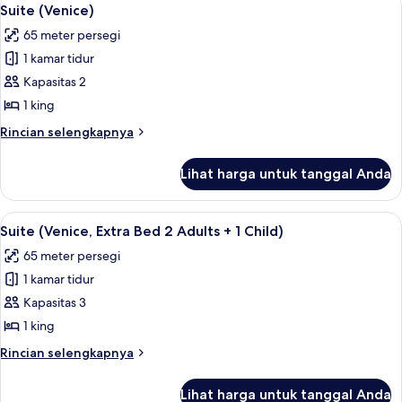
Lihat
4
Suite (Venice)
semua
65 meter persegi
foto
1 kamar tidur
untuk
Suite
Kapasitas 2
(Venice)
1 king
Rincian
Rincian selengkapnya
lebih
lanjut
Lihat harga untuk tanggal Anda
untuk
Suite
(Venice)
Lihat
Pemandangan dari kamar
4
Suite (Venice, Extra Bed 2 Adults + 1 Child)
semua
65 meter persegi
foto
1 kamar tidur
untuk
Suite
Kapasitas 3
(Venice,
1 king
Extra
Rincian
Rincian selengkapnya
Bed
lebih
2
lanjut
Lihat harga untuk tanggal Anda
untuk