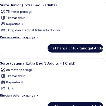
Lihat
Pemandangan dari kamar
4
(Extra
Suite Junior (Extra Bed 3 adults)
semua
Bed
75 meter persegi
3
foto
adults)
1 kamar tidur
untuk
Suite
Kapasitas 3
Junior
1 king dan 1 tempat tidur sofa double
(Extra
Rincian
Rincian selengkapnya
Bed
lebih
3
lanjut
Lihat harga untuk tanggal Anda
untuk
adults)
Suite
Junior
Lihat
Pemandangan dari kamar
4
(Extra
Suite (Laguna, Extra Bed 3 Adults + 1 Child)
semua
Bed
65 meter persegi
3
foto
adults)
1 kamar tidur
untuk
Suite
Kapasitas 4
(Laguna,
1 king
Extra
Rincian
Rincian selengkapnya
Bed
lebih
3
lanjut