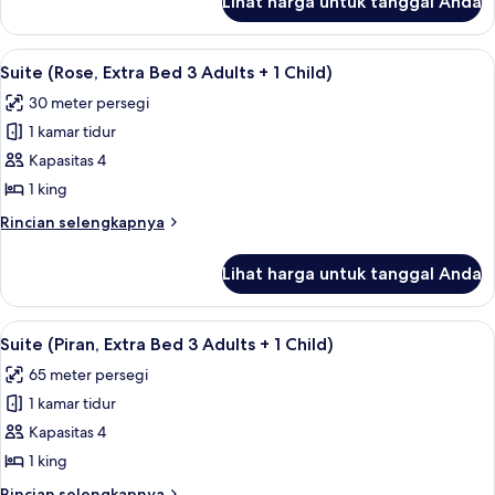
Lihat harga untuk tanggal Anda
untuk
Adults
Suite
+
(Laguna,
Lihat
Seprai antialergi, minibar, brankas, da
1
4
Extra
Suite (Rose, Extra Bed 3 Adults + 1 Child)
semua
Bed
Child)
30 meter persegi
3
foto
Adults
1 kamar tidur
untuk
+
Suite
Kapasitas 4
1
(Rose,
Child)
1 king
Extra
Rincian
Rincian selengkapnya
Bed
lebih
3
lanjut
Lihat harga untuk tanggal Anda
untuk
Adults
Suite
+
(Rose,
Lihat
Seprai antialergi, minibar, brankas, da
1
5
Extra
Suite (Piran, Extra Bed 3 Adults + 1 Child)
semua
Bed
Child)
65 meter persegi
3
foto
Adults
1 kamar tidur
untuk
+
Suite
Kapasitas 4
1
(Piran,
Child)
1 king
Extra
Rincian
Rincian selengkapnya