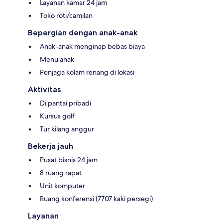
Layanan kamar 24 jam
Toko roti/camilan
Bepergian dengan anak-anak
Anak-anak menginap bebas biaya
Menu anak
Penjaga kolam renang di lokasi
Aktivitas
Di pantai pribadi
Kursus golf
Tur kilang anggur
Bekerja jauh
Pusat bisnis 24 jam
8 ruang rapat
Unit komputer
Ruang konferensi (7707 kaki persegi)
Layanan