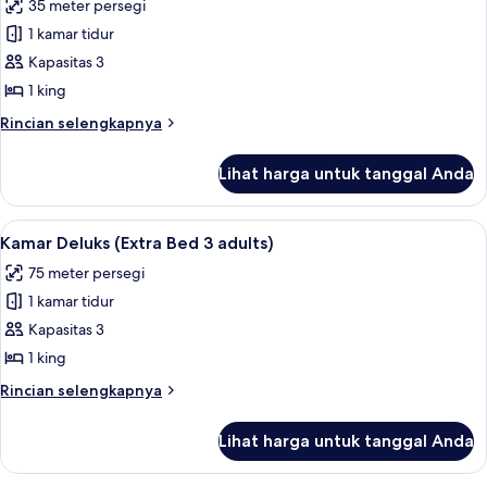
35 meter persegi
3
foto
adults)
1 kamar tidur
untuk
Kamar
Kapasitas 3
Deluks,
1 king
pemandangan
Rincian
Rincian selengkapnya
laut
lebih
(Extra
lanjut
Lihat harga untuk tanggal Anda
untuk
Bed
Kamar
3
Deluks,
Lihat
Seprai antialergi, minibar, brankas, da
adults)
4
pemandangan
Kamar Deluks (Extra Bed 3 adults)
semua
laut
75 meter persegi
(Extra
foto
Bed
1 kamar tidur
untuk
3
Kamar
Kapasitas 3
adults)
Deluks
1 king
(Extra
Rincian
Rincian selengkapnya
Bed
lebih
3
lanjut
Lihat harga untuk tanggal Anda
untuk
adults)
Kamar
Deluks