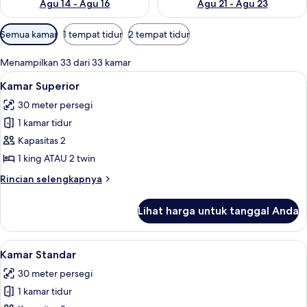
Agu 14 - Agu 16
Agu 21 - Agu 23
Filter
Semua kamar
1 tempat tidur
2 tempat tidur
tersedia
untuk
Menampilkan 33 dari 33 kamar
kamar
Lihat
Kamar Superior | Pemandangan dari 
6
Kamar Superior
semua
30 meter persegi
foto
1 kamar tidur
untuk
Kamar
Kapasitas 2
Superior
1 king ATAU 2 twin
Rincian
Rincian selengkapnya
lebih
lanjut
Lihat harga untuk tanggal Anda
untuk
Kamar
Superior
Lihat
Kamar Standar | Seprai antialergi, min
6
Kamar Standar
semua
30 meter persegi
foto
1 kamar tidur
untuk