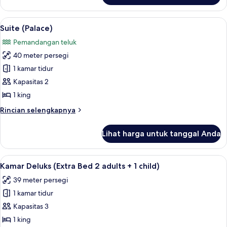
Adults
Suite
+
(Venice,
Lihat
Pemandangan dari kamar
1
5
Extra
Suite (Palace)
semua
Bed
Child)
Pemandangan teluk
2
foto
Adults
40 meter persegi
untuk
+
Suite
1 kamar tidur
1
(Palace)
Child)
Kapasitas 2
1 king
Rincian
Rincian selengkapnya
lebih
lanjut
Lihat harga untuk tanggal Anda
untuk
Suite
(Palace)
Lihat
Seprai antialergi, minibar, brankas, da
4
Kamar Deluks (Extra Bed 2 adults + 1 child)
semua
39 meter persegi
foto
1 kamar tidur
untuk
Kamar
Kapasitas 3
Deluks
1 king