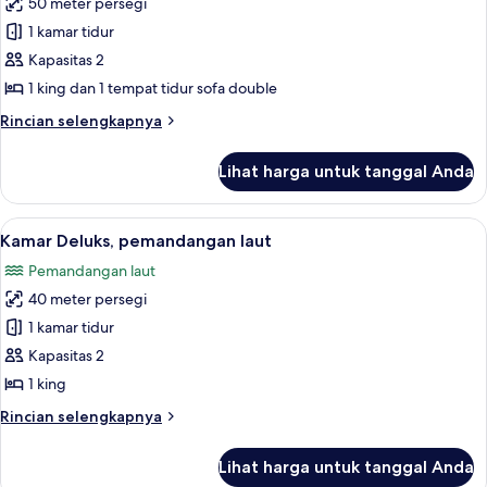
50 meter persegi
untuk
Kamar
1 kamar tidur
Deluks,
Kapasitas 2
teras,
1 king dan 1 tempat tidur sofa double
pemandangan
Rincian
Rincian selengkapnya
laut
lebih
(Grand)
lanjut
Lihat harga untuk tanggal Anda
untuk
Kamar
Deluks,
Lihat
Pemandangan dari kamar
7
teras,
Kamar Deluks, pemandangan laut
semua
pemandangan
Pemandangan laut
laut
foto
(Grand)
40 meter persegi
untuk
Kamar
1 kamar tidur
Deluks,
Kapasitas 2
pemandangan
1 king
laut
Rincian
Rincian selengkapnya
lebih
lanjut
Lihat harga untuk tanggal Anda
untuk