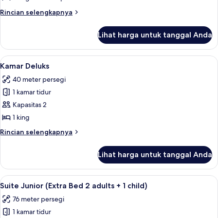
1
Rincian
Rincian selengkapnya
child)
lebih
lanjut
Lihat harga untuk tanggal Anda
untuk
Suite
Junior
Lihat
Seprai antialergi, minibar, brankas, da
4
Kamar Deluks
semua
40 meter persegi
foto
1 kamar tidur
untuk
Kamar
Kapasitas 2
Deluks
1 king
Rincian
Rincian selengkapnya
lebih
lanjut
Lihat harga untuk tanggal Anda
untuk
Kamar
Deluks
Lihat
Pemandangan dari kamar
4
Suite Junior (Extra Bed 2 adults + 1 child)
semua
76 meter persegi
foto
1 kamar tidur
untuk