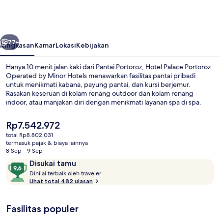
Portoroz
Operated
by
belumnya
Berikutnya
Minor
77+
Ringkasan
Kamar
Lokasi
Kebijakan
Hotels
Hanya 10 menit jalan kaki dari Pantai Portoroz, Hotel Palace Portoroz
Operated by Minor Hotels menawarkan fasilitas pantai pribadi
untuk menikmati kabana, payung pantai, dan kursi berjemur.
Rasakan keseruan di kolam renang outdoor dan kolam renang
indoor, atau manjakan diri dengan menikmati layanan spa di spa.
Menawarkan pemandangan laut, Fleur de Sel menyajikan masakan
Mediterania serta buka untuk makan siang dan makan malam.
Harga
Rp7.542.972
Nikmati berbagai fasilitas unggulan di hotel mewah ini seperti, bar
saat
total Rp8.802.031
tepi kolam renang, klub kesehatan, dan pusat kebugaran 24 jam.
ini
termasuk pajak & biaya lainnya
Seprai antialergi, minibar, brankas, da
Rp7.542.972
8 Sep - 9 Sep
Ulasan
9,6
Disukai tamu
D
dari
Dinilai terbaik oleh traveler
i
Lihat total 482 ulasan
10,
n
Disukai
i
tamu
Fasilitas populer
l
a