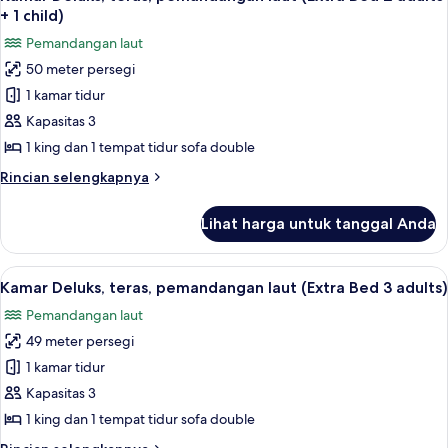
semua
Bed
+ 1 child)
4
foto
Pemandangan laut
adults)
untuk
50 meter persegi
Kamar
1 kamar tidur
Deluks,
teras,
Kapasitas 3
pemandangan
1 king dan 1 tempat tidur sofa double
laut
Rincian
Rincian selengkapnya
(Extra
lebih
Bed
lanjut
Lihat harga untuk tanggal Anda
untuk
2
Kamar
adults
Deluks,
Lihat
Pemandangan dari kamar
+
6
teras,
Kamar Deluks, teras, pemandangan laut (Extra Bed 3 adults)
semua
pemandangan
1
Pemandangan laut
laut
foto
child)
(Extra
49 meter persegi
untuk
Bed
Kamar
1 kamar tidur
2
Deluks,
adults
Kapasitas 3
+
teras,
1 king dan 1 tempat tidur sofa double
1
pemandangan
child)
Rincian