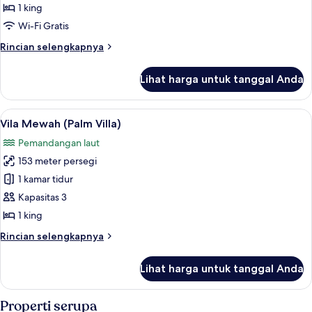
1 king
untuk
Palm
Wi-Fi Gratis
Villa
Rincian
Rincian selengkapnya
lebih
lanjut
Lihat harga untuk tanggal Anda
untuk
Palm
Villa
Lihat
Seprai Frette Italia, seprai premium, s
4
Vila Mewah (Palm Villa)
semua
Pemandangan laut
foto
153 meter persegi
untuk
Vila
1 kamar tidur
Mewah
Kapasitas 3
(Palm
1 king
Villa)
Rincian
Rincian selengkapnya
lebih
lanjut
Lihat harga untuk tanggal Anda
untuk
Vila
Mewah
Properti serupa
(Palm