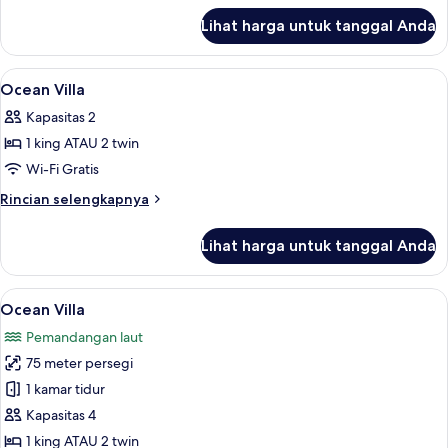
lanjut
Lihat harga untuk tanggal Anda
untuk
Rainforest
Villa
Lihat
Seprai Frette Italia, seprai premium, s
17
Ocean Villa
semua
Kapasitas 2
foto
1 king ATAU 2 twin
untuk
Ocean
Wi-Fi Gratis
Villa
Rincian
Rincian selengkapnya
lebih
lanjut
Lihat harga untuk tanggal Anda
untuk
Ocean
Villa
Lihat
Ocean Villa | Seprai Frette Italia, sep
8
Ocean Villa
semua
Pemandangan laut
foto
75 meter persegi
untuk
Ocean
1 kamar tidur
Villa
Kapasitas 4
1 king ATAU 2 twin