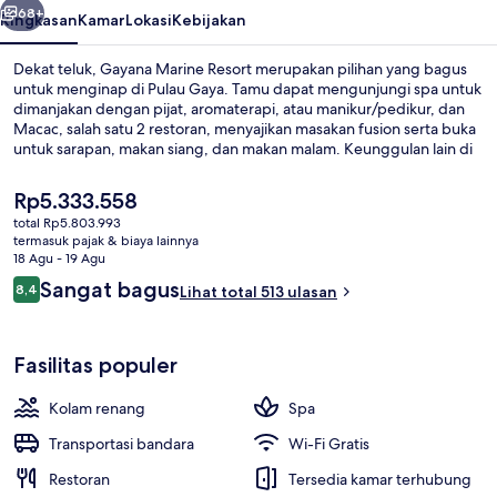
68+
Ringkasan
Kamar
Lokasi
Kebijakan
Dekat teluk, Gayana Marine Resort merupakan pilihan yang bagus
untuk menginap di Pulau Gaya. Tamu dapat mengunjungi spa untuk
dimanjakan dengan pijat, aromaterapi, atau manikur/pedikur, dan
Macac, salah satu 2 restoran, menyajikan masakan fusion serta buka
untuk sarapan, makan siang, dan makan malam. Keunggulan lain di
resor mewah ini meliputi kolam renang outdoor, marina, dan bar
tepi kolam renang. Para traveler memberikan ulasan yang baik
Harga
Rp5.333.558
tentang staf dan kondisi keseluruhan.
saat
total Rp5.803.993
ini
termasuk pajak & biaya lainnya
Kolam renang outdoor, dengan payu
Rp5.333.558
18 Agu - 19 Agu
Ulasan
Sangat bagus
8,4
Lihat total 513 ulasan
8,4 dari 10
Fasilitas populer
Kolam renang
Spa
Transportasi bandara
Wi-Fi Gratis
Restoran
Tersedia kamar terhubung