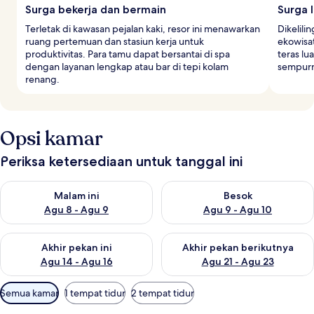
Surga bekerja dan bermain
Surga 
Terletak di kawasan pejalan kaki, resor ini menawarkan
Dikelili
ruang pertemuan dan stasiun kerja untuk
ekowisat
produktivitas. Para tamu dapat bersantai di spa
teras l
dengan layanan lengkap atau bar di tepi kolam
sempurn
renang.
Opsi kamar
Periksa ketersediaan untuk tanggal ini
Periksa ketersediaan untuk malam ini Agu 8 - Agu 9
Periksa ketersediaan untuk be
Malam ini
Besok
Agu 8 - Agu 9
Agu 9 - Agu 10
Periksa ketersediaan untuk akhir pekan ini Agu 14 - Agu 16
Periksa ketersediaan untuk ak
Akhir pekan ini
Akhir pekan berikutnya
Agu 14 - Agu 16
Agu 21 - Agu 23
Filter
Semua kamar
1 tempat tidur
2 tempat tidur
tersedia