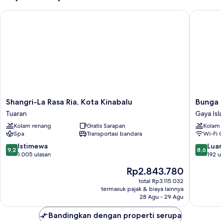
Villa)
Shangri-La Rasa Ria, Kota Kinabalu
Bunga Ra
Shangri-
Bunga
Shangri-La Rasa Ria, Kota Kinabalu
Bunga 
La
Raya
Tuaran
Gaya Is
Rasa
Island
Kolam renang
Gratis Sarapan
Kolam
Ria,
Resort
Spa
Transportasi bandara
Wi-Fi 
Kota
&
Kinabalu
Spa
9.2
8.6
Istimewa
Luar
9,2
8,6
Tuaran
Gaya
dari
dari
1.005 ulasan
192 u
Island
10,
10,
Harga
Rp2.843.780
Istimewa,
Luar
sekarang
1.005
Biasa,
total Rp3.115.032
Rp2.843.780
termasuk pajak & biaya lainnya
ulasan
192
28 Agu - 29 Agu
ulasan
Bandingkan dengan properti serupa