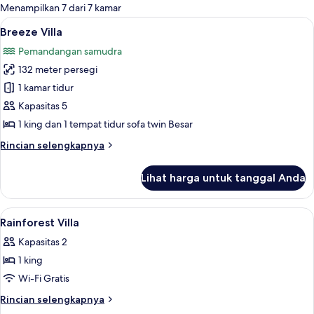
untuk
Menampilkan 7 dari 7 kamar
kamar
Lihat
Breeze Villa | Seprai Frette Italia, se
12
Breeze Villa
semua
Pemandangan samudra
foto
132 meter persegi
untuk
Breeze
1 kamar tidur
Villa
Kapasitas 5
1 king dan 1 tempat tidur sofa twin Besar
Rincian
Rincian selengkapnya
lebih
lanjut
Lihat harga untuk tanggal Anda
untuk
Breeze
Villa
Lihat
Seprai Frette Italia, seprai premium, s
14
Rainforest Villa
semua
Kapasitas 2
foto
1 king
untuk
Rainforest
Wi-Fi Gratis
Villa
Rincian
Rincian selengkapnya
lebih