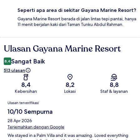
Seperti apa area di sekitar Gayana Marine Resort?
Gayana Marine Resort berada di jalan lintas tepi pantai, hanya
11 menit berjalan kaki dari Taman Tunku Abdul Rahman.
Ulasan Gayana Marine Resort
Ulasan
Sangat Baik
8,4
513 ulasan
8,4
8,2
8,8
Kebersihan
Lokasi
Staf & layanan
Ulasan
Ulasan terverifikasi
10/10 Sempurna
28 Apr 2026
Terjemahkan dengan Google
We stayed in a Palm Villa and it was amazing. Loved everything