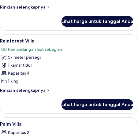
Rincian
Rincian selengkapnya
lebih
lanjut
Lihat harga untuk tanggal Anda
untuk
Ocean
Villa
Lihat
Rainforest Villa | Seprai Frette Italia
6
Rainforest Villa
semua
Pemandangan laut sebagian
foto
57 meter persegi
untuk
Rainforest
1 kamar tidur
Villa
Kapasitas 4
1 king
Rincian
Rincian selengkapnya
lebih
lanjut
Lihat harga untuk tanggal Anda
untuk
Rainforest
Villa
Lihat
Seprai Frette Italia, seprai premium, s
4
Palm Villa
semua
Kapasitas 2
foto