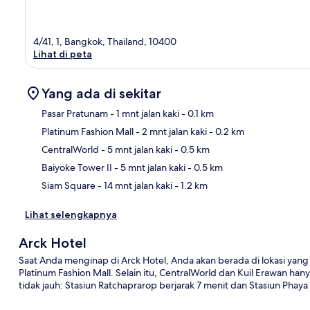
4/41, 1, Bangkok, Thailand, 10400
Lihat di peta
Yang ada di sekitar
Pasar Pratunam
- 1 mnt jalan kaki
- 0.1 km
Platinum Fashion Mall
- 2 mnt jalan kaki
- 0.2 km
Pet
CentralWorld
- 5 mnt jalan kaki
- 0.5 km
Baiyoke Tower II
- 5 mnt jalan kaki
- 0.5 km
Siam Square
- 14 mnt jalan kaki
- 1.2 km
Lihat selengkapnya
Arck Hotel
Saat Anda menginap di Arck Hotel, Anda akan berada di lokasi yang f
Platinum Fashion Mall. Selain itu, CentralWorld dan Kuil Erawan han
tidak jauh: Stasiun Ratchaprarop berjarak 7 menit dan Stasiun Phaya 