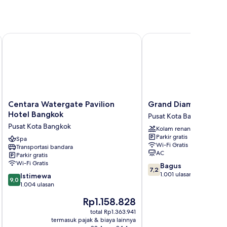
Centara Watergate Pavilion Hotel Bangkok
Grand Diamond Suite
Centara
Grand
Centara Watergate Pavilion
Grand Diamond Suit
Watergate
Diamond
Hotel Bangkok
Pusat Kota Bangkok
Pavilion
Suite
Pusat Kota Bangkok
Kolam renang
Hotel
Pusat
Parkir gratis
Bangkok
Spa
Kota
Wi-Fi Gratis
Transportasi bandara
Pusat
Bangkok
AC
Parkir gratis
Kota
Wi-Fi Gratis
7.2
Bagus
Bangkok
7,2
dari
1.001 ulasan
9.0
Istimewa
9,0
10,
dari
1.004 ulasan
Bagus,
10,
Harga
H
Rp1.158.828
1.001
Istimewa,
sekarang
s
ulasan
1.004
total Rp1.363.941
Rp1.158.828
R
termasuk pajak & biaya lainnya
termasuk paj
ulasan