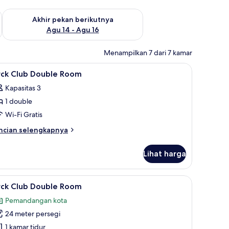
n ini Agu 7 - Agu 9
Periksa ketersediaan untuk akhir pekan berikutnya Agu 14 - A
Akhir pekan berikutnya
Agu 14 - Agu 16
Menampilkan 7 dari 7 kamar
h laptop, dan tirai kedap cahaya
ihat
Brankas, meja kerja, ruang kerja ramah laptop
12
rck Club Double Room
emua
Kapasitas 3
oto
1 double
ntuk
rck
Wi-Fi Gratis
lub
ncian
ncian selengkapnya
ouble
bih
njut
oom
Lihat harga
tuk
ck
ub
h laptop, dan tirai kedap cahaya
ihat
Brankas, meja kerja, ruang kerja ramah laptop
10
uble
rck Club Double Room
emua
oom
Pemandangan kota
oto
24 meter persegi
ntuk
rck
1 kamar tidur