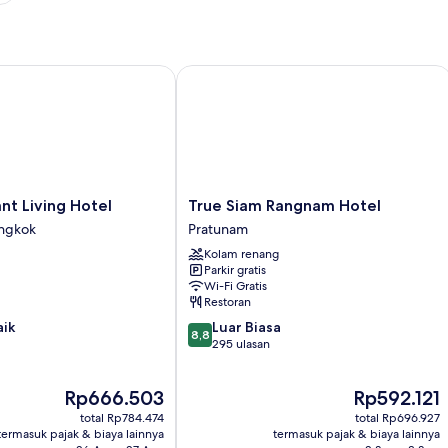
 Living Hotel
True Siam Rangnam Hotel
True
nt Living Hotel
True Siam Rangnam Hotel
Siam
angkok
Pratunam
Rangnam
Kolam renang
Hotel
Parkir gratis
Pratunam
Wi-Fi Gratis
Restoran
8.8
aik
Luar Biasa
8,8
dari
295 ulasan
10,
Luar
Harga
Harga
Rp666.503
Rp592.121
Biasa,
sekarang
sekarang
295
total Rp784.474
total Rp696.927
Rp666.503
Rp592.121
ulasan
termasuk pajak & biaya lainnya
termasuk pajak & biaya lainnya