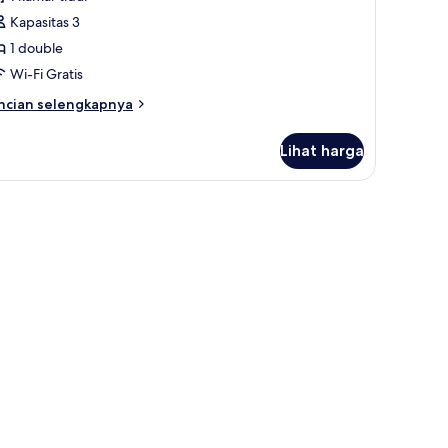
lub
Kapasitas 3
ouble
1 double
oom
Wi-Fi Gratis
ncian
ncian selengkapnya
bih
njut
Lihat harga
tuk
ck
ub
uble
oom