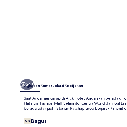
54+
Ringkasan
Kamar
Lokasi
Kebijakan
Saat Anda menginap di Arck Hotel, Anda akan berada di loka
Platinum Fashion Mall. Selain itu, CentralWorld dan Kuil E
berada tidak jauh: Stasiun Ratchaprarop berjarak 7 menit d
Ulasan
Bagus
6,8
6,8 dari 10