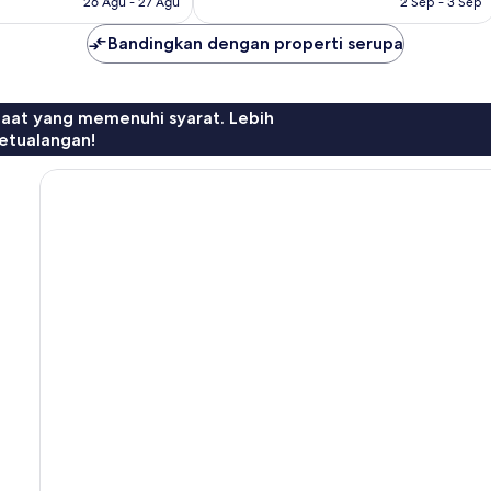
26 Agu - 27 Agu
2 Sep - 3 Sep
Bandingkan dengan properti serupa
faat yang memenuhi syarat. Lebih
etualangan!