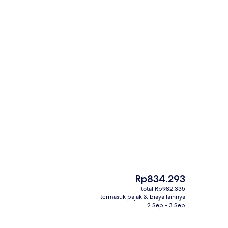
Resepsionis
Harga
Rp834.293
saat
total Rp982.335
ini
termasuk pajak & biaya lainnya
interior
Halaman properti
Rp834.293
2 Sep - 3 Sep