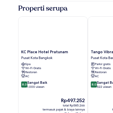
Club
Properti serupa
Twin
Room
KC Place Hotel Pratunam
Tango Vibrant
KC
Tango
KC Place Hotel Pratunam
Tango Vibra
Place
Vibrant
Pusat Kota Bangkok
Pusat Kota B
Hotel
Living
Spa
Parkir gratis
Pratunam
Hotel
Wi-Fi Gratis
Wi-Fi Gratis
Pusat
Pusat
Restoran
Restoran
Kota
Kota
AC
AC
Bangkok
Bangkok
8.0
8.0
Sangat Baik
Sangat B
8,0
8,0
dari
dari
1.000 ulasan
522 ulasan
10,
10,
Sangat
Sangat
Harga
Rp497.252
Baik,
Baik,
sekarang
1.000
522
total Rp585.266
Rp497.252
ulasan
ulasan
termasuk pajak & biaya lainnya