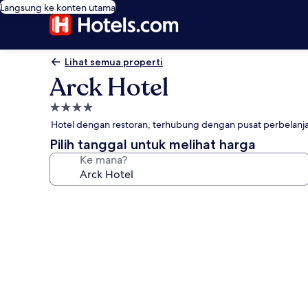
Langsung ke konten utama
Lihat semua properti
Arck Hotel
Properti
bintang
Hotel dengan restoran, terhubung dengan pusat perbelanja
4.0
Pilih tanggal untuk melihat harga
Ke mana?
Galeri
foto
untuk
Arck
Hotel