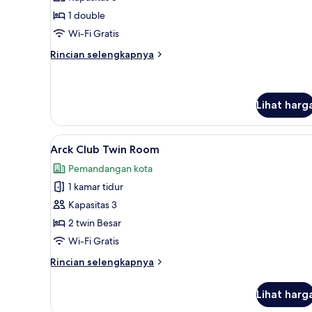
Deluxe
1 double
Double
Wi-Fi Gratis
Room
Rincian
Rincian selengkapnya
lebih
lanjut
untuk
Arck
Lihat harg
Deluxe
Double
Lihat
Brankas, meja kerja, ruang ker
Room
6
Arck Club Twin Room
semua
Pemandangan kota
foto
1 kamar tidur
untuk
Arck
Kapasitas 3
Club
2 twin Besar
Twin
Wi-Fi Gratis
Room
Rincian
Rincian selengkapnya
lebih
lanjut
Lihat harg
untuk
Arck