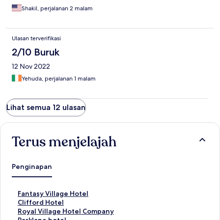
Shakil, perjalanan 2 malam
Ulasan terverifikasi
2/10 Buruk
12 Nov 2022
Yehuda, perjalanan 1 malam
Lihat semua 12 ulasan
Terus menjelajah
Penginapan
T
Fantasy Village Hotel
a
T
Clifford Hotel
u
a
T
Royal Village Hotel Company
t
u
a
T