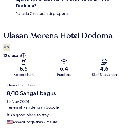
Dodoma?
Ya, ada 2 restoran di properti.
Ulasan Morena Hotel Dodoma
Ulasan
5,2
12 ulasan
5,6
6,4
4,6
Kebersihan
Fasilitas
Staf & layanan
Ulasan
Ulasan terverifikasi
8/10 Sangat bagus
15 Nov 2024
Terjemahkan dengan Google
It’s a good place to stay
Ahmadi, perjalanan 2 malam