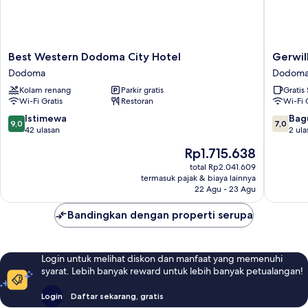
Best
Gerwill
Best Western Dodoma City Hotel
Gerwil
Western
Hotel
Dodoma
Dodom
Dodoma
Dodom
Kolam renang
Parkir gratis
Gratis
City
Wi-Fi Gratis
Restoran
Wi-Fi 
Hotel
Dodoma
9.0
7.0
Istimewa
Bag
9,0
7,0
dari
dari
42 ulasan
2 ula
10,
10,
Harga
Rp1.715.638
Istimewa,
Bagus,
sekarang
42
2
total Rp2.041.609
Rp1.715.638
termasuk pajak & biaya lainnya
ulasan
ulasan
22 Agu - 23 Agu
Bandingkan dengan properti serupa
Login untuk melihat diskon dan manfaat yang memenuhi
syarat. Lebih banyak reward untuk lebih banyak petualangan!
Login
Daftar sekarang, gratis