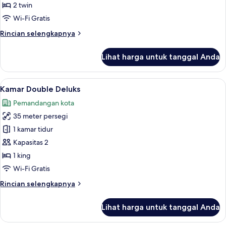
Standar,
2 twin
2
Wi-Fi Gratis
kamar
Rincian
Rincian selengkapnya
tidur
lebih
lanjut
Lihat harga untuk tanggal Anda
untuk
Kamar
Twin
Lihat
Kamar Double Deluks | Busa memori, me
17
Standar,
Kamar Double Deluks
semua
2
Pemandangan kota
kamar
foto
tidur
35 meter persegi
untuk
Kamar
1 kamar tidur
Double
Kapasitas 2
Deluks
1 king
Wi-Fi Gratis
Rincian
Rincian selengkapnya
lebih
lanjut
Lihat harga untuk tanggal Anda
untuk
Kamar