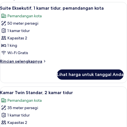
kamar
Lihat
Suite Eksekutif, 1 kamar tidur, peman
17
Suite Eksekutif, 1 kamar tidur, pemandangan kota
semua
Pemandangan kota
foto
50 meter persegi
untuk
Suite
1 kamar tidur
Eksekutif,
Kapasitas 2
1
1 king
kamar
Wi-Fi Gratis
tidur,
Rincian
Rincian selengkapnya
pemandangan
lebih
kota
lanjut
Lihat harga untuk tanggal Anda
untuk
Suite
Eksekutif,
Lihat
Kamar Twin Standar, 2 kamar tidur | B
12
1
Kamar Twin Standar, 2 kamar tidur
semua
kamar
Pemandangan kota
tidur,
foto
pemandangan
35 meter persegi
untuk
kota
Kamar
1 kamar tidur
Twin
Kapasitas 2