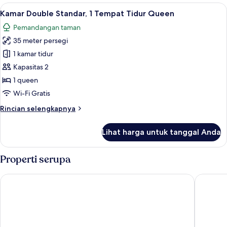
Double
Lihat
Kamar Double Standar, 1 Tempat Tidur 
8
Deluks
Kamar Double Standar, 1 Tempat Tidur Queen
semua
Pemandangan taman
foto
35 meter persegi
untuk
Kamar
1 kamar tidur
Double
Kapasitas 2
Standar,
1 queen
1
Wi-Fi Gratis
Tempat
Rincian
Rincian selengkapnya
Tidur
lebih
Queen
lanjut
Lihat harga untuk tanggal Anda
untuk
Kamar
Double
Properti serupa
Standar,
1
Best Western Dodoma City Hotel
Gerwill 
Tempat
Tidur
Queen