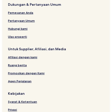
l
t
R
s
M
t
c
t
Dukungan & Pertanyaan Umum
e
T
t
E
m
e
e
s
M
a
N
e
l
Pemesanan Anda
E
u
T
n
N
r
S
t
Pertanyaan Umum
T
a
s
n
Hubungi kami
t
D
Ulas properti
o
d
Untuk Supplier, Afiliasi, dan Media
o
m
Afiliasi dengan kami
a
Ruang berita
Promosikan dengan Kami
Agen Perjalanan
Kebijakan
Syarat & Ketentuan
Privasi