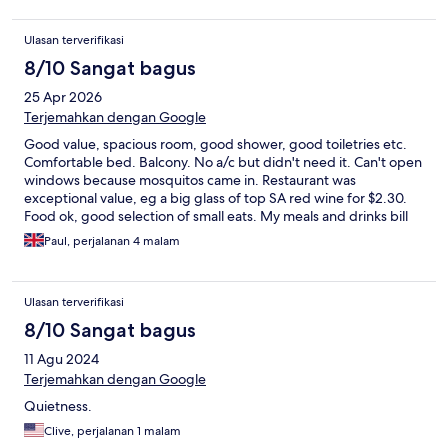
Ulasan terverifikasi
8/10 Sangat bagus
25 Apr 2026
Terjemahkan dengan Google
Good value, spacious room, good shower, good toiletries etc.
Comfortable bed. Balcony. No a/c but didn't need it. Can't open
windows because mosquitos came in. Restaurant was
exceptional value, eg a big glass of top SA red wine for $2.30.
Food ok, good selection of small eats. My meals and drinks bill
for four days was only £30. Staff very friendly, chatty. But, on
Paul, perjalanan 4 malam
check-out there was no record that I had prepaid
accommodation. Eg: 'what's Expedia?' I had to send them my
receipt by email, then it was ok. So, make sure you keep a
Ulasan terverifikasi
record of your payment!
8/10 Sangat bagus
11 Agu 2024
Terjemahkan dengan Google
Quietness.
Clive, perjalanan 1 malam