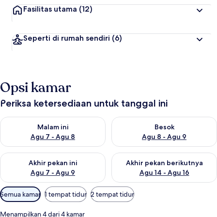
Fasilitas utama
(12)
Seperti di rumah sendiri
(6)
Opsi kamar
Periksa ketersediaan untuk tanggal ini
Periksa ketersediaan untuk malam ini Agu 7 - Agu 8
Periksa ketersediaan untuk be
Malam ini
Besok
Agu 7 - Agu 8
Agu 8 - Agu 9
Periksa ketersediaan untuk akhir pekan ini Agu 7 - Agu 9
Periksa ketersediaan untuk ak
Akhir pekan ini
Akhir pekan berikutnya
Agu 7 - Agu 9
Agu 14 - Agu 16
Filter
Semua kamar
1 tempat tidur
2 tempat tidur
tersedia
untuk
Menampilkan 4 dari 4 kamar