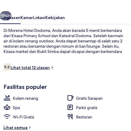
belumnya
Berikutnya
52+
Ringkasan
Kamar
Lokasi
Kebijakan
Di Morena Hotel Dodoma, Anda akan berada 5 menit berkendara
dari Kisasa Primary School dan Katedral Dodoma. Setelah bermain
air di kolam renang outdoor, Anda dapat bersantap di salah satu 2
restoran atau bersantai dengan minum di bar/lounge. Selain itu,
Kisasa market dan Bukit Simba dapat dicapai dengan berkendara
singkat.
Ulasan
5,2
Lihat total 12 ulasan
5,2 dari 10
Bar (di properti)
Fasilitas populer
Kolam renang
Gratis Sarapan
Spa
Parkir gratis
Wi-Fi Gratis
Restoran
Lihat semua