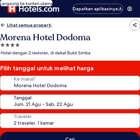
Langsung ke konten utama
Dapatkan aplikasinya
Lihat semua properti
Morena Hotel Dodoma
Properti
bintang
Hotel dengan 2 restoran, di dekat Bukit Simba
4.0
Pilih tanggal untuk melihat harga
Ke mana?
Tanggal
Traveler
Cari