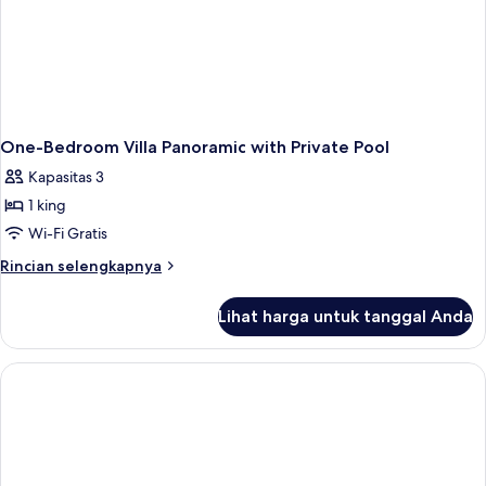
One-Bedroom Villa Panoramic with Private Pool
Kapasitas 3
1 king
Wi-Fi Gratis
Rincian
Rincian selengkapnya
lebih
lanjut
Lihat harga untuk tanggal Anda
untuk
One-
Bedroom
Villa
Panoramic
with
Private
Pool