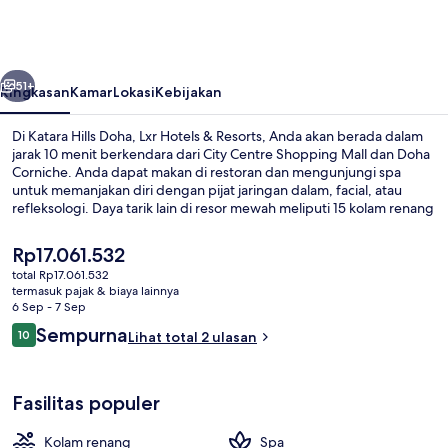
Doha,
Lxr
Hotels
belumnya
Berikutnya
&
51+
Ringkasan
Kamar
Lokasi
Kebijakan
Resorts
Di Katara Hills Doha, Lxr Hotels & Resorts, Anda akan berada dalam
jarak 10 menit berkendara dari City Centre Shopping Mall dan Doha
Corniche. Anda dapat makan di restoran dan mengunjungi spa
untuk memanjakan diri dengan pijat jaringan dalam, facial, atau
refleksologi. Daya tarik lain di resor mewah meliputi 15 kolam renang
indoor, pusat kebugaran 24 jam, dan teras.
Harga
Rp17.061.532
saat
total Rp17.061.532
ini
termasuk pajak & biaya lainnya
Two bedroom villa with private pool
Rp17.061.532
6 Sep - 7 Sep
Ulasan
Sempurna
10
Lihat total 2 ulasan
10 dari 10
Fasilitas populer
Kolam renang
Spa