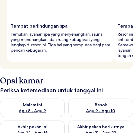
Tempat perlindungan spa
Tempa
Temukan layanan spa yang menyenangkan, sauna
Resor in
yang menenangkan, dan ruang kebugaran yang
antitem
lengkap di resor ini. Tiga hal yang sempurna bagi para
Kemewa
pencari kebugaran.
layanan
tengah 
Opsi kamar
Periksa ketersediaan untuk tanggal ini
Periksa ketersediaan untuk malam ini Agu 8 - Agu 9
Periksa ketersediaan untuk be
Malam ini
Besok
Agu 8 - Agu 9
Agu 9 - Agu 10
Periksa ketersediaan untuk akhir pekan ini Agu 14 - Agu 16
Periksa ketersediaan untuk ak
Akhir pekan ini
Akhir pekan berikutnya
Agu 14 - Agu 16
Agu 21 - Agu 23