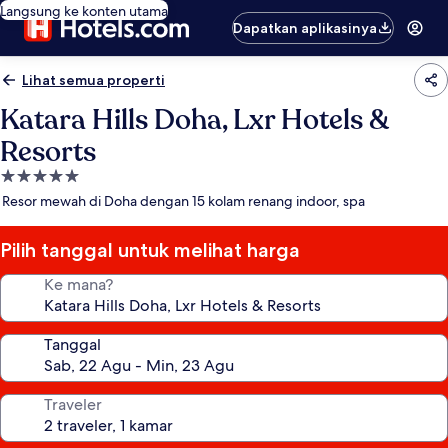
Langsung ke konten utama
Dapatkan aplikasinya
Lihat semua properti
Katara Hills Doha, Lxr Hotels &
Resorts
Properti
bintang
Resor mewah di Doha dengan 15 kolam renang indoor, spa
5.0
Pilih tanggal untuk melihat harga
Ke mana?
Tanggal
Traveler