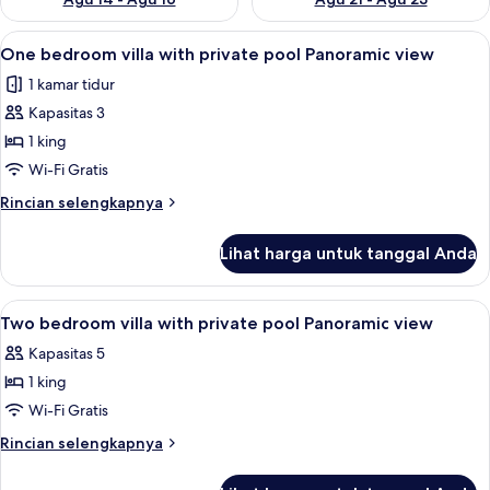
Lihat
Brankas, tirai kedap cahaya, kedap sua
10
One bedroom villa with private pool Panoramic view
semua
1 kamar tidur
foto
Kapasitas 3
untuk
One
1 king
bedroom
Wi-Fi Gratis
villa
Rincian
Rincian selengkapnya
with
lebih
private
lanjut
Lihat harga untuk tanggal Anda
untuk
pool
One
Panoramic
bedroom
Lihat
Pemandangan dari kamar
view
8
villa
Two bedroom villa with private pool Panoramic view
semua
with
Kapasitas 5
private
foto
pool
1 king
untuk
Panoramic
Two
Wi-Fi Gratis
view
bedroom
Rincian
Rincian selengkapnya
villa
lebih
lanjut
with