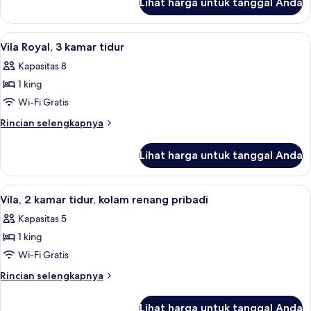
Lihat harga untuk tanggal Anda
untuk
private
Two
pool
bedroom
Lihat
Vila Royal, 3 kamar tidur | Pemandang
13
Panoramic
villa
Vila Royal, 3 kamar tidur
semua
with
view
Kapasitas 8
private
foto
pool
1 king
untuk
Panoramic
Vila
Wi-Fi Gratis
view
Royal,
Rincian
Rincian selengkapnya
3
lebih
lanjut
kamar
Lihat harga untuk tanggal Anda
untuk
tidur
Vila
Royal,
Lihat
Pemandangan dari kamar
8
3
Vila, 2 kamar tidur, kolam renang pribadi
semua
kamar
Kapasitas 5
tidur
foto
1 king
untuk
Vila,
Wi-Fi Gratis
2
Rincian
Rincian selengkapnya
kamar
lebih
lanjut
tidur,
Lihat harga untuk tanggal Anda