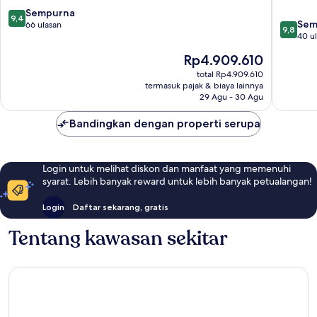
The
The
9.4
Sempurna
9,4
Pearl
Pearl
9.8
Sem
dari
66 ulasan
9,8
Qatar
-
dari
40 u
10,
The
Qatar
10,
Sempurna,
Harga
Rp4.909.610
Pearl-
The
Sempur
66
sekarang
Qatar
Pearl-
40
total Rp4.909.610
ulasan
Rp4.909.610
termasuk pajak & biaya lainnya
Qatar
ulasan
29 Agu - 30 Agu
Bandingkan dengan properti serupa
Login untuk melihat diskon dan manfaat yang memenuhi
syarat. Lebih banyak reward untuk lebih banyak petualangan!
Login
Daftar sekarang, gratis
Tentang kawasan sekitar