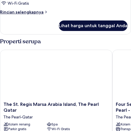
One-
Wi-Fi Gratis
Bedroom
Rincian
Rincian selengkapnya
Panoramic
lebih
lanjut
Villa
Lihat harga untuk tanggal Anda
untuk
With
One-
Private
Bedroom
Properti serupa
Pool
Panoramic
Villa
The St. Regis Marsa Arabia Island, The Pearl Qatar
Four Sea
With
Private
Pool
The
Four
The St. Regis Marsa Arabia Island, The Pearl
Four S
St.
Seasons
Qatar
Pearl 
Regis
Resort
The Pearl-Qatar
The Pea
Marsa
And
Arabia
Kolam renang
Spa
Residen
Kolam
Parkir gratis
Wi-Fi Gratis
Transp
Island,
At