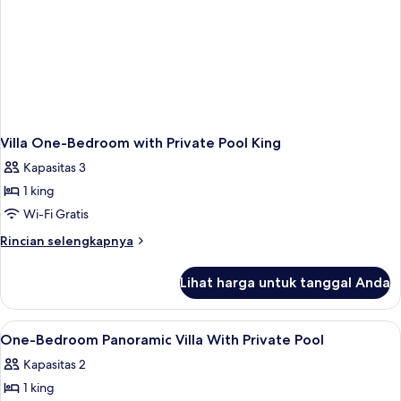
Villa One-Bedroom with Private Pool King
Kapasitas 3
1 king
Wi-Fi Gratis
Rincian
Rincian selengkapnya
lebih
lanjut
Lihat harga untuk tanggal Anda
untuk
Villa
One-
Lihat
Brankas, tirai kedap cahaya, kedap sua
6
Bedroom
One-Bedroom Panoramic Villa With Private Pool
semua
with
Kapasitas 2
Private
foto
Pool
1 king
untuk
King