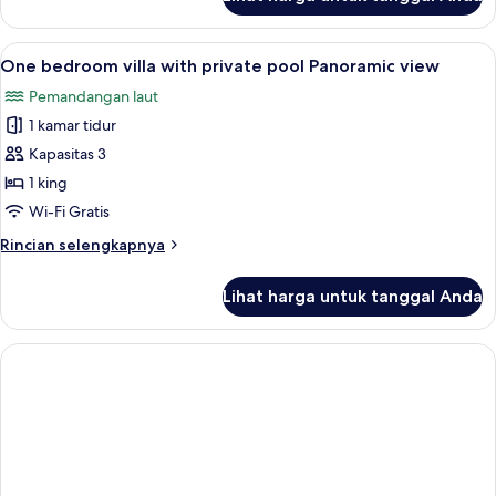
untuk
kolam
Vila,
renang
2
Lihat
Brankas, tirai kedap cahaya, kedap sua
8
pribadi
kamar
One bedroom villa with private pool Panoramic view
semua
tidur,
Pemandangan laut
kolam
foto
renang
1 kamar tidur
untuk
pribadi
One
Kapasitas 3
bedroom
1 king
villa
Wi-Fi Gratis
with
Rincian
Rincian selengkapnya
private
lebih
pool
lanjut
Lihat harga untuk tanggal Anda
untuk
Panoramic
One
view
bedroom
villa
with
private
pool
Panoramic
view