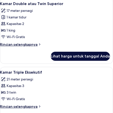
Lihat
Kamar Double atau Twin Superior | Min
6
Kamar Double atau Twin Superior
semua
17 meter persegi
foto
1 kamar tidur
untuk
Kamar
Kapasitas 2
Double
1 king
atau
Wi-Fi Gratis
Twin
Rincian
Rincian selengkapnya
Superior
lebih
lanjut
Lihat harga untuk tanggal Anda
untuk
Kamar
Double
Lihat
Minibar, brankas, Wi-Fi gratis, dan ja
4
atau
Kamar Triple Eksekutif
semua
Twin
21 meter persegi
Superior
foto
Kapasitas 3
untuk
Kamar
3 twin
Triple
Wi-Fi Gratis
Eksekutif
Rincian
Rincian selengkapnya
lebih