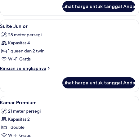
lanjut
Lihat harga untuk tanggal Anda
untuk
Kamar
Triple
Lihat
Minibar, brankas, Wi-Fi gratis, dan ja
7
Eksekutif
Suite Junior
semua
28 meter persegi
foto
Kapasitas 4
untuk
Suite
1 queen dan 2 twin
Junior
Wi-Fi Gratis
Rincian
Rincian selengkapnya
lebih
lanjut
Lihat harga untuk tanggal Anda
untuk
Suite
Junior
Lihat
Minibar, brankas, Wi-Fi gratis, dan ja
7
Kamar Premium
semua
21 meter persegi
foto
Kapasitas 2
untuk
Kamar
1 double
Premium
Wi-Fi Gratis