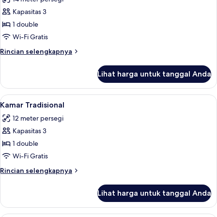
foto
Kapasitas 3
untuk
Kamar
1 double
Tradisional,
Wi-Fi Gratis
balkon
Rincian
Rincian selengkapnya
lebih
lanjut
Lihat harga untuk tanggal Anda
untuk
Kamar
Tradisional,
Lihat
Minibar, brankas, Wi-Fi gratis, dan ja
7
balkon
Kamar Tradisional
semua
12 meter persegi
foto
Kapasitas 3
untuk
Kamar
1 double
Tradisional
Wi-Fi Gratis
Rincian
Rincian selengkapnya
lebih
lanjut
Lihat harga untuk tanggal Anda
untuk
Kamar
Tradisional