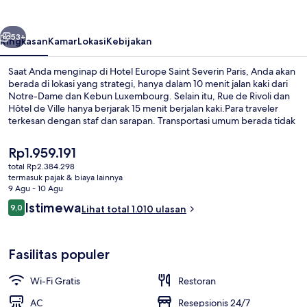
Severin
Paris
belumnya
Berikutnya
53+
Ringkasan
Kamar
Lokasi
Kebijakan
Saat Anda menginap di Hotel Europe Saint Severin Paris, Anda akan
berada di lokasi yang strategi, hanya dalam 10 menit jalan kaki dari
Notre-Dame dan Kebun Luxembourg. Selain itu, Rue de Rivoli dan
Hôtel de Ville hanya berjarak 15 menit berjalan kaki.Para traveler
terkesan dengan staf dan sarapan. Transportasi umum berada tidak
jauh: Stasiun Saint-Michel Notre Dame dan Stasiun Saint-Michel
hanya beberapa langkah.
Harga
Rp1.959.191
saat
total Rp2.384.298
ini
termasuk pajak & biaya lainnya
Eksterior
Rp1.959.191
9 Agu - 10 Agu
Ulasan
Istimewa
9,0
Lihat total 1.010 ulasan
9,0 dari 10
Fasilitas populer
Wi-Fi Gratis
Restoran
AC
Resepsionis 24/7