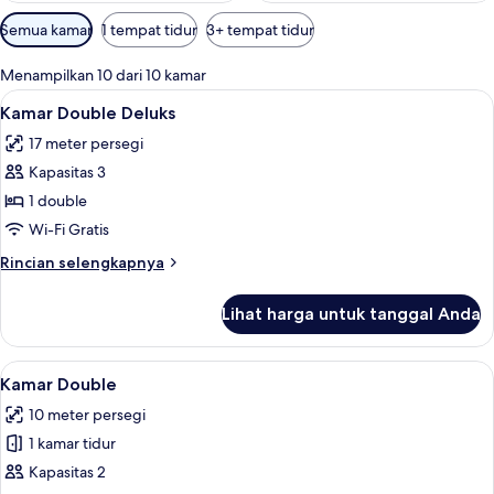
Filter
Semua kamar
1 tempat tidur
3+ tempat tidur
tersedia
untuk
Menampilkan 10 dari 10 kamar
kamar
Lihat
Minibar, brankas, Wi-Fi gratis, dan ja
14
Kamar Double Deluks
semua
17 meter persegi
foto
Kapasitas 3
untuk
Kamar
1 double
Double
Wi-Fi Gratis
Deluks
Rincian
Rincian selengkapnya
lebih
lanjut
Lihat harga untuk tanggal Anda
untuk
Kamar
Double
Lihat
Minibar, brankas, Wi-Fi gratis, dan ja
8
Deluks
Kamar Double
semua
10 meter persegi
foto
1 kamar tidur
untuk
Kamar
Kapasitas 2