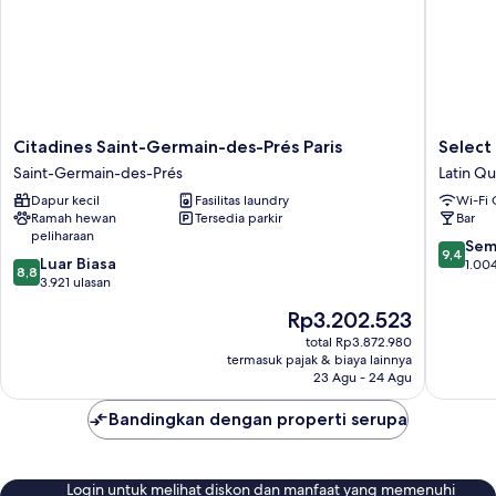
Citadines
Select
Citadines Saint-Germain-des-Prés Paris
Select
Saint-
Hotel
Saint-Germain-des-Prés
Latin Qu
Germain-
-
Dapur kecil
Fasilitas laundry
Wi-Fi 
des-
Rive
Ramah hewan
Tersedia parkir
Bar
Prés
Gauche
peliharaan
Paris
Latin
9.4
Sem
9,4
8.8
Saint-
Luar Biasa
Quarter
dari
1.004
8,8
dari
Germain-
3.921 ulasan
10,
10,
des-
Sempur
Harga
Rp3.202.523
Luar
Prés
1.004
sekarang
Biasa,
total Rp3.872.980
ulasan
Rp3.202.523
termasuk pajak & biaya lainnya
3.921
23 Agu - 24 Agu
ulasan
Bandingkan dengan properti serupa
Login untuk melihat diskon dan manfaat yang memenuhi