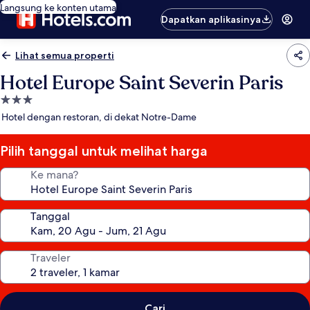
Langsung ke konten utama
Dapatkan aplikasinya
Lihat semua properti
Hotel Europe Saint Severin Paris
Properti
bintang
Hotel dengan restoran, di dekat Notre-Dame
3.0
Pilih tanggal untuk melihat harga
Ke mana?
Tanggal
Traveler
Cari