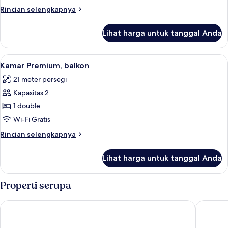
Rincian
Rincian selengkapnya
lebih
lanjut
Lihat harga untuk tanggal Anda
untuk
Kamar
Premium
Lihat
Kamar Premium, balkon | Minibar, bran
5
Kamar Premium, balkon
semua
21 meter persegi
foto
Kapasitas 2
untuk
Kamar
1 double
Premium,
Wi-Fi Gratis
balkon
Rincian
Rincian selengkapnya
lebih
lanjut
Lihat harga untuk tanggal Anda
untuk
Kamar
Premium,
Properti serupa
balkon
Citadines Saint-Germain-des-Prés Paris
Select H