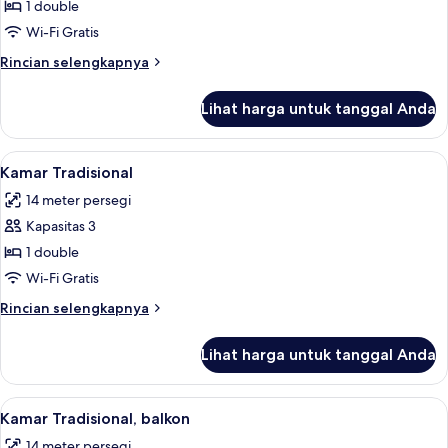
Double
1 double
Wi-Fi Gratis
Rincian
Rincian selengkapnya
lebih
lanjut
Lihat harga untuk tanggal Anda
untuk
Kamar
Double
Lihat
Kamar Tradisional | Minibar, brankas, W
6
Kamar Tradisional
semua
14 meter persegi
foto
Kapasitas 3
untuk
Kamar
1 double
Tradisional
Wi-Fi Gratis
Rincian
Rincian selengkapnya
lebih
lanjut
Lihat harga untuk tanggal Anda
untuk
Kamar
Tradisional
Lihat
Minibar, brankas, Wi-Fi gratis, dan ja
8
Kamar Tradisional, balkon
semua
14 meter persegi