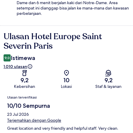
Dame dan 6 menit berjalan kaki dari Notre-Dame. Area
setempat ini dianggap bisa jalan ke mana-mana dan kawasan
perbelanjaan.
Ulasan Hotel Europe Saint
Ulasan
Severin Paris
Istimewa
9,0
1.010 ulasan
9,2
10
9,2
Kebersihan
Lokasi
Staf & layanan
Ulasan
Ulasan terverifikasi
10/10 Sempurna
23 Jul 2026
Terjemahkan dengan Google
Great location and very friendly and helpful staff. Very clean.