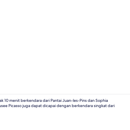
Brankas, set
ak 10 menit berkendara dari Pantai Juan-les-Pins dan Sophia
Musee Picasso juga dapat dicapai dengan berkendara singkat dari
Detail interi