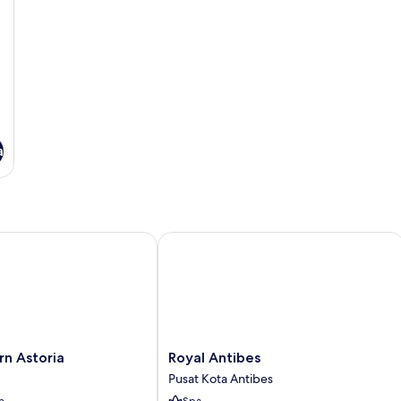
a
Astoria
Royal Antibes
Royal
n Astoria
Royal Antibes
Antibes
Pusat Kota Antibes
Pusat