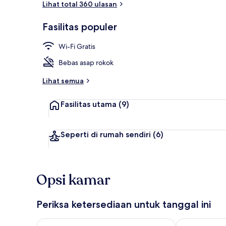
Lihat total 360 ulasan
Fasilitas populer
Cosy, vue mer
Wi-Fi Gratis
Bebas asap rokok
Lihat semua
Fasilitas utama
(9)
Seperti di rumah sendiri
(6)
Opsi kamar
Periksa ketersediaan untuk tanggal ini
Periksa ketersediaan untuk malam ini Agu 7 - Agu 8
Periksa keter