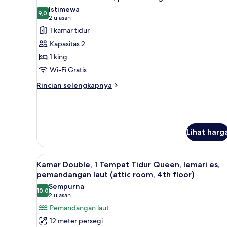
semua
Istimewa
foto
9,0
9,0 dari 10
(2
2 ulasan
untuk
ulasan)
1 kamar tidur
Kamar
Kapasitas 2
Double
1 king
Klasik,
Wi-Fi Gratis
pemandangan
halaman
Rincian
Rincian selengkapnya
lebih
lanjut
untuk
Kamar
Double
Lihat harg
Klasik,
pemandangan
halaman
Lihat
Kamar Double, 1 Tempat Tidur Q
7
Kamar Double, 1 Tempat Tidur Queen, lemari es,
semua
pemandangan laut (attic room, 4th floor)
foto
Sempurna
10,0
untuk
10,0 dari 10
(2
2 ulasan
Kamar
ulasan)
Pemandangan laut
Double,
12 meter persegi