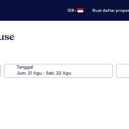
•
IDR
Buat daftar prope
use
Tanggal