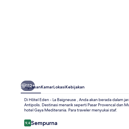
La
Baigneuse
112+
Ringkasan
Kamar
Lokasi
Kebijakan
Di Hôtel Eden - La Baigneuse , Anda akan berada dalam jar
Antipolis. Destinasi menarik seperti Pasar Provencal dan 
hotel Gaya Mediterania. Para traveler menyukai staf.
Ulasan
Sempurna
9,4
9,4 dari 10