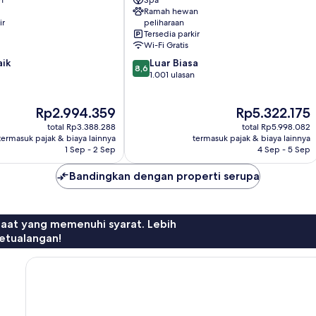
n
Spa
Kota
Ramah hewan
Antibes
ir
peliharaan
Tersedia parkir
Wi-Fi Gratis
8.6
aik
Luar Biasa
8,6
dari
1.001 ulasan
10,
Luar
Harga
Harga
Rp2.994.359
Rp5.322.175
Biasa,
sekarang
sekarang
1.001
total Rp3.388.288
total Rp5.998.082
Rp2.994.359
Rp5.322.175
ulasan
termasuk pajak & biaya lainnya
termasuk pajak & biaya lainnya
1 Sep - 2 Sep
4 Sep - 5 Sep
Bandingkan dengan properti serupa
faat yang memenuhi syarat. Lebih
etualangan!