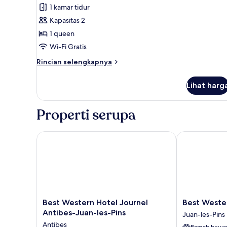
1
1 kamar tidur
Tempat
Kapasitas 2
Tidur
1 queen
Queen,
Wi-Fi Gratis
lemari
es,
Rincian
Rincian selengkapnya
pemandangan
lebih
lanjut
laut
Lihat harg
untuk
(attic
Kamar
room,
Double,
Properti serupa
1
4th
Tempat
floor)
Tidur
Best Western Hotel Journel Antibes-Juan-les-Pins
Best Western 
Queen,
lemari
es,
pemandangan
laut
(attic
room,
Best
Best
Best Western Hotel Journel
Best Wester
4th
Western
Western
Antibes-Juan-les-Pins
Juan-les-Pins
floor)
Hotel
Astoria
Antibes