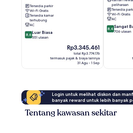
Ramah hewa
Journel
Juan-
peliharaan
Antibes-
Tersedia parkir
les-
Tersedia park
Wi-Fi Gratis
Juan-
Pins
Wi-Fi Gratis
Tersedia kamar
les-
AC
terhubung
Pins
AC
8.4
Sangat B
Antibes
8,4
dari
706 ulasan
8.6
Luar Biasa
8,6
10,
dari
551 ulasan
Sangat
10,
Harga
Rp3.345.461
Baik,
Luar
sekarang
706
Biasa,
total Rp3.774.176
Rp3.345.461
ulasan
termasuk pajak & biaya lainnya
551
31 Agu - 1 Sep
ulasan
Login untuk melihat diskon dan man
banyak reward untuk lebih banyak p
Tentang kawasan sekitar