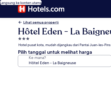
Langsung ke konten utama
Lihat semua properti
Hôtel Eden - La Baigne
Properti
bintang
Hotel pusat kota, mudah dijangkau dari Pantai Juan-les-Pins
3.0
Pilih tanggal untuk melihat harga
Ke mana?
Galeri
foto
untuk
Hôtel
Eden
-