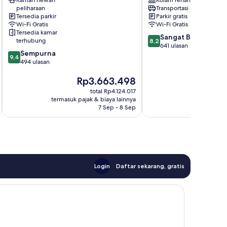
Ramah hewan
Kolam renang
d'Antibes
peliharaan
Transportasi bandara
Tersedia parkir
Parkir gratis
Wi-Fi Gratis
Wi-Fi Gratis
Tersedia kamar
8.2
Sangat Baik
terhubung
8,2
dari
641 ulasan
9.4
Sempurna
10,
9,4
dari
494 ulasan
Sangat
10,
Baik,
Harga
H
Rp3.663.498
R
Sempurna,
641
sekarang
se
494
ulasan
total Rp4.124.017
Rp3.663.498
Rp
ulasan
termasuk pajak & biaya lainnya
termasuk paj
7 Sep - 8 Sep
Login
Daftar sekarang, gratis