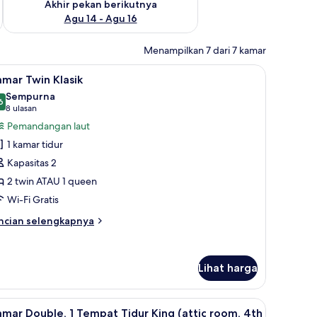
Akhir pekan berikutnya
Agu 14 - Agu 16
Menampilkan 7 dari 7 kamar
ouble, menghadap laut | Brankas, setrika/meja setrika, Wi-Fi gratis, dan di
ihat
Brankas, setrika/meja setrika, Wi-Fi gratis, 
23
mar Twin Klasik
emua
Sempurna
oto
6
9,6 dari 10
(8
8 ulasan
ntuk
ulasan)
Pemandangan laut
amar
1 kamar tidur
win
Kapasitas 2
asik
2 twin ATAU 1 queen
Wi-Fi Gratis
ncian
ncian selengkapnya
bih
njut
tuk
Lihat harga
amar
in
asik
berbeda-beda
ratis, dan didekorasi berbeda-beda
ihat
Kamar Double, 1 Tempat Tidur King (attic room,
6
mar Double, 1 Tempat Tidur King (attic room, 4th