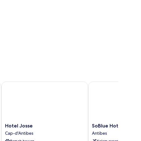
Hotel Josse
SoBlue Hotel
Hotel
SoBlue
Hotel Josse
SoBlue Hotel
Josse
Hotel
Cap-d'Antibes
Antibes
Cap-
Antibes