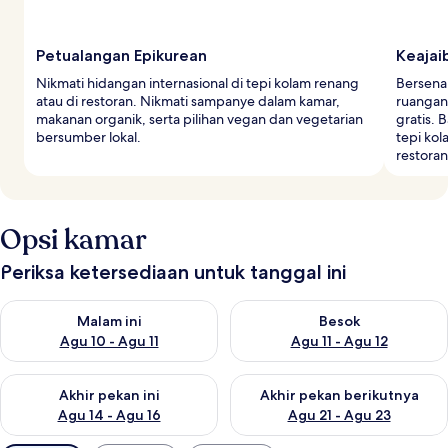
Petualangan Epikurean
Keajai
Nikmati hidangan internasional di tepi kolam renang
Bersena
atau di restoran. Nikmati sampanye dalam kamar,
ruangan
makanan organik, serta pilihan vegan dan vegetarian
gratis. 
bersumber lokal.
tepi ko
restoran 
Opsi kamar
Periksa ketersediaan untuk tanggal ini
Periksa ketersediaan untuk malam ini Agu 10 - Agu 11
Periksa ketersediaan untuk be
Malam ini
Besok
Agu 10 - Agu 11
Agu 11 - Agu 12
Periksa ketersediaan untuk akhir pekan ini Agu 14 - Agu 16
Periksa ketersediaan untuk ak
Akhir pekan ini
Akhir pekan berikutnya
Agu 14 - Agu 16
Agu 21 - Agu 23