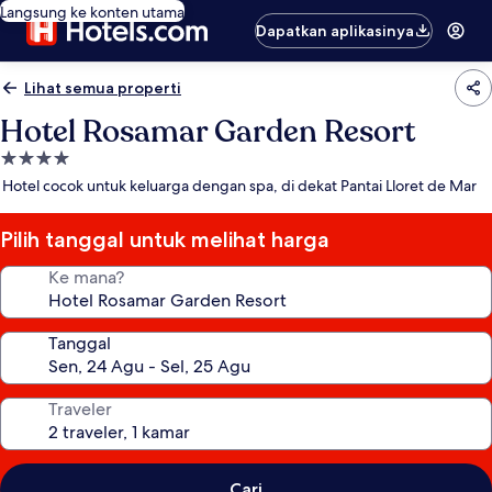
Langsung ke konten utama
Dapatkan aplikasinya
Lihat semua properti
Hotel Rosamar Garden Resort
Properti
bintang
Hotel cocok untuk keluarga dengan spa, di dekat Pantai Lloret de Mar
4.0
Pilih tanggal untuk melihat harga
Ke mana?
Tanggal
Traveler
Cari