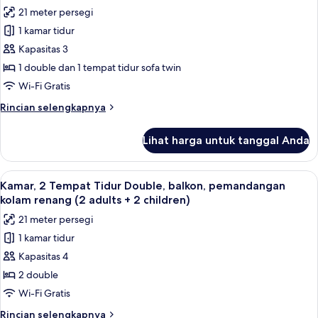
balkon,
foto
21 meter persegi
pemandangan
untuk
kolam
1 kamar tidur
Kamar,
renang
Kapasitas 3
balkon,
pemandangan
1 double dan 1 tempat tidur sofa twin
kolam
Wi-Fi Gratis
renang
Rincian
Rincian selengkapnya
(2
lebih
adults
lanjut
Lihat harga untuk tanggal Anda
untuk
+
Kamar,
1
balkon,
Lihat
Pemandangan dari kamar
child)
5
pemandangan
Kamar, 2 Tempat Tidur Double, balkon, pemandangan
semua
kolam
kolam renang (2 adults + 2 children)
renang
foto
21 meter persegi
(2
untuk
adults
1 kamar tidur
Kamar,
+
Kapasitas 4
2
1
child)
Tempat
2 double
Tidur
Wi-Fi Gratis
Double,
Rincian
Rincian selengkapnya