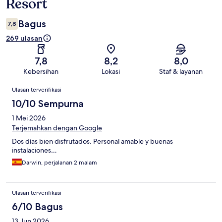
Resort
Bagus
7,8
269 ulasan
7,8
8,2
8,0
Kebersihan
Lokasi
Staf & layanan
Ulasan
Ulasan terverifikasi
10/10 Sempurna
1 Mei 2026
Terjemahkan dengan Google
Dos días bien disfrutados. Personal amable y buenas
instalaciones…
Darwin, perjalanan 2 malam
Ulasan terverifikasi
6/10 Bagus
13 Jun 2026