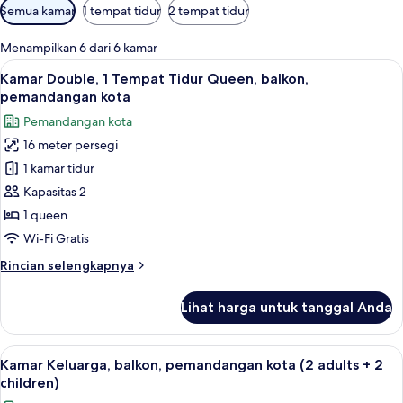
Filter
Semua kamar
1 tempat tidur
2 tempat tidur
tersedia
untuk
Menampilkan 6 dari 6 kamar
kamar
Lihat
Pemandangan dari kamar
8
Kamar Double, 1 Tempat Tidur Queen, balkon,
semua
pemandangan kota
foto
Pemandangan kota
untuk
16 meter persegi
Kamar
1 kamar tidur
Double,
1
Kapasitas 2
Tempat
1 queen
Tidur
Wi-Fi Gratis
Queen,
Rincian
Rincian selengkapnya
balkon,
lebih
pemandangan
lanjut
Lihat harga untuk tanggal Anda
untuk
kota
Kamar
Double,
Lihat
Selimut bulu angsa, brankas, meja kerj
7
1
Kamar Keluarga, balkon, pemandangan kota (2 adults + 2
semua
Tempat
children)
Tidur
foto