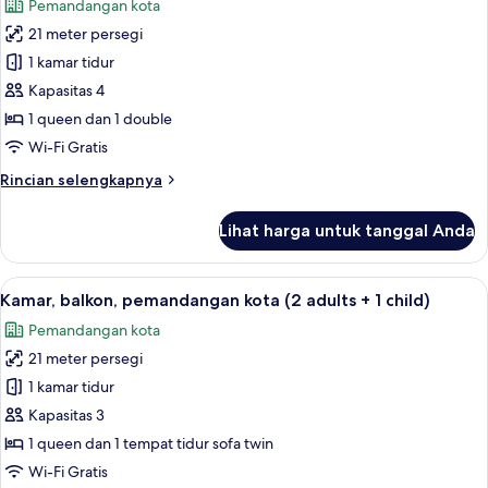
Pemandangan kota
Queen,
untuk
balkon,
21 meter persegi
Kamar
pemandangan
1 kamar tidur
Keluarga,
kota
balkon,
Kapasitas 4
pemandangan
1 queen dan 1 double
kota
Wi-Fi Gratis
(2
Rincian
Rincian selengkapnya
adults
lebih
+
lanjut
Lihat harga untuk tanggal Anda
untuk
2
Kamar
children)
Keluarga,
Lihat
Selimut bulu angsa, brankas, meja kerj
5
balkon,
Kamar, balkon, pemandangan kota (2 adults + 1 child)
semua
pemandangan
Pemandangan kota
kota
foto
(2
21 meter persegi
untuk
adults
Kamar,
1 kamar tidur
+
balkon,
2
Kapasitas 3
children)
pemandangan
1 queen dan 1 tempat tidur sofa twin
kota
Wi-Fi Gratis