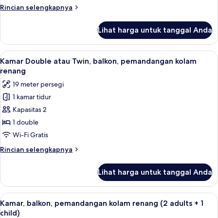
(2
Rincian
Rincian selengkapnya
adults
lebih
+
lanjut
Lihat harga untuk tanggal Anda
1
untuk
Kamar,
child)
balkon,
Lihat
Selimut bulu angsa, brankas, meja kerj
5
pemandangan
Kamar Double atau Twin, balkon, pemandangan kolam
semua
kota
renang
(2
foto
19 meter persegi
adults
untuk
+
1 kamar tidur
Kamar
1
Kapasitas 2
Double
child)
atau
1 double
Twin,
Wi-Fi Gratis
balkon,
Rincian
Rincian selengkapnya
pemandangan
lebih
kolam
lanjut
Lihat harga untuk tanggal Anda
untuk
renang
Kamar
Double
Lihat
Selimut bulu angsa, brankas, meja kerj
5
atau
Kamar, balkon, pemandangan kolam renang (2 adults + 1
semua
Twin,
child)