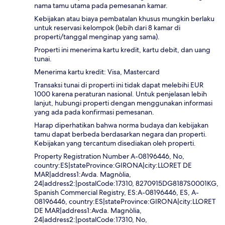
nama tamu utama pada pemesanan kamar.
Kebijakan atau biaya pembatalan khusus mungkin berlaku
untuk reservasi kelompok (lebih dari 8 kamar di
properti/tanggal menginap yang sama).
Properti ini menerima kartu kredit, kartu debit, dan uang
tunai.
Menerima kartu kredit: Visa, Mastercard
Transaksi tunai di properti ini tidak dapat melebihi EUR
1000 karena peraturan nasional. Untuk penjelasan lebih
lanjut, hubungi properti dengan menggunakan informasi
yang ada pada konfirmasi pemesanan.
Harap diperhatikan bahwa norma budaya dan kebijakan
tamu dapat berbeda berdasarkan negara dan properti.
Kebijakan yang tercantum disediakan oleh properti.
Property Registration Number A-08196446, No,
country:ES|stateProvince:GIRONA|city:LLORET DE
MAR|address1:Avda. Magnòlia,
24|address2:|postalCode:17310, 8270915DG8187S0001KG,
Spanish Commercial Registry, ES:A-08196446, ES, A-
08196446, country:ES|stateProvince:GIRONA|city:LLORET
DE MAR|address1:Avda. Magnòlia,
24|address2:|postalCode:17310, No,