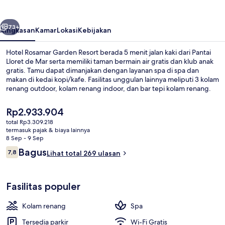
Resort
belumnya
Berikutnya
73+
Ringkasan
Kamar
Lokasi
Kebijakan
Hotel Rosamar Garden Resort berada 5 menit jalan kaki dari Pantai
Lloret de Mar serta memiliki taman bermain air gratis dan klub anak
gratis. Tamu dapat dimanjakan dengan layanan spa di spa dan
makan di kedai kopi/kafe. Fasilitas unggulan lainnya meliputi 3 kolam
renang outdoor, kolam renang indoor, dan bar tepi kolam renang.
Harga
Rp2.933.904
saat
total Rp3.309.218
ini
termasuk pajak & biaya lainnya
Pemandangan dari udara
Rp2.933.904
8 Sep - 9 Sep
Ulasan
Bagus
7,8
Lihat total 269 ulasan
7,8 dari 10
Fasilitas populer
Kolam renang
Spa
Tersedia parkir
Wi-Fi Gratis