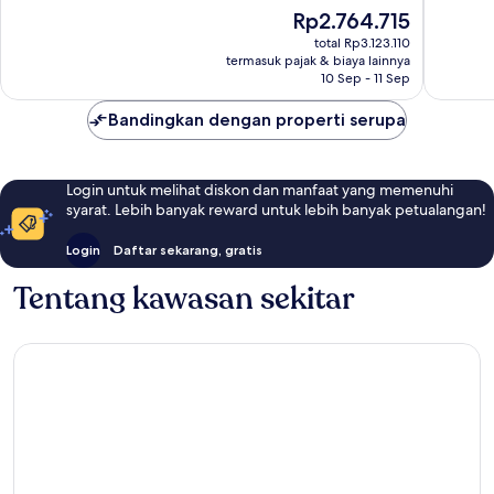
Luar
Bagus,
Harga
Rp2.764.715
Biasa,
143
sekarang
total Rp3.123.110
1.003
ulasan
Rp2.764.715
termasuk pajak & biaya lainnya
ulasan
10 Sep - 11 Sep
Bandingkan dengan properti serupa
Login untuk melihat diskon dan manfaat yang memenuhi
syarat. Lebih banyak reward untuk lebih banyak petualangan!
Login
Daftar sekarang, gratis
Tentang kawasan sekitar