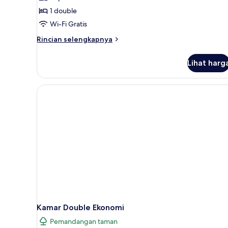
1 double
Wi-Fi Gratis
Rincian
Rincian selengkapnya
lebih
lanjut
Lihat harg
untuk
Kamar
Single
Kamar Double Ekonomi
Pemandangan taman