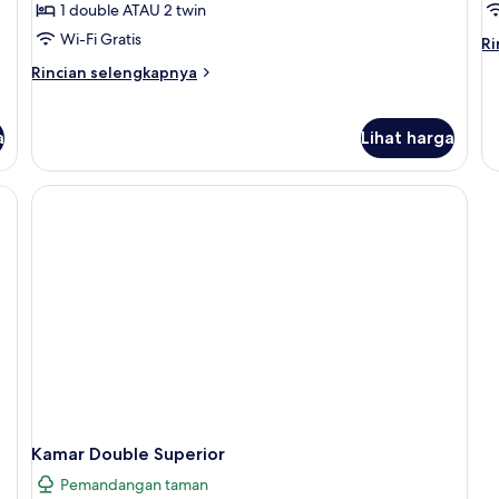
1 double ATAU 2 twin
Wi-Fi Gratis
Ri
Ri
le
Rincian
Rincian selengkapnya
la
lebih
un
lanjut
K
untuk
a
Lihat harga
Tr
Kamar
Double
Kamar Double Superior
Pemandangan taman