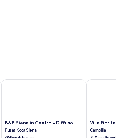
B&B Siena in Centro - Diffuso
Villa Fiorita
B&B
Villa
B&B Siena in Centro - Diffuso
Villa Fiorita
Siena
Fiorita
Pusat Kota Siena
Camollia
in
Camollia
Ramah hewan
Tersedia parkir