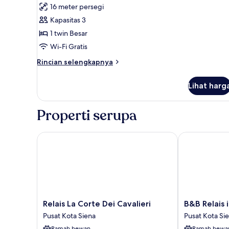
16 meter persegi
Kapasitas 3
1 twin Besar
Wi-Fi Gratis
Rincian
Rincian selengkapnya
lebih
lanjut
Lihat harg
untuk
Kamar
Double
Properti serupa
Ekonomi
Relais La Corte Dei Cavalieri
B&B Relais il 
Relais
B&B
Relais La Corte Dei Cavalieri
B&B Relais 
La
Relais
Pusat Kota Siena
Pusat Kota Si
Corte
il
Ramah hewan
Ramah hewa