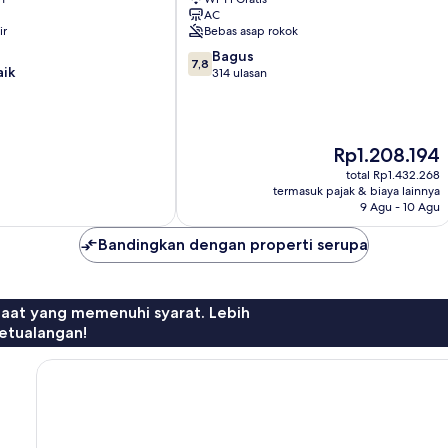
Kota
AC
Siena
ir
Bebas asap rokok
7.8
Bagus
7,8
aik
dari
314 ulasan
10,
Bagus,
314
ulasan
Harga
Rp1.208.194
sekarang
total Rp1.432.268
Rp1.208.194
termasuk pajak & biaya lainnya
9 Agu - 10 Agu
Bandingkan dengan properti serupa
faat yang memenuhi syarat. Lebih
etualangan!