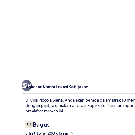
1+
Ringkasan
Kamar
Lokasi
Kebijakan
Di Villa Piccola Siena, Anda akan berada dalam jarak 10 m
dengan pijat, lalu makan di kedai kopi/kafe. Fasilitas seper
breakfast mewah ini.
Ulasan
Bagus
7,4
7,4 dari 10
Lihat total 230 ulasan