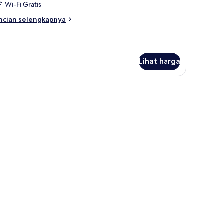
Wi-Fi Gratis
ncian
ncian selengkapnya
bih
njut
tuk
amar
Lihat harga
iple