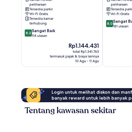
Dei
Casato
peliharaan
peliharaan
Cavalieri
Pusat
Tersedia parkir
Tersedia park
Pusat
Kota
Wi-Fi Gratis
Wi-Fi Gratis
Kota
Siena
Tersedia kamar
8.0
Sangat B
Siena
terhubung
8,0
dari
181 ulasan
8.2
Sangat Baik
10,
8,2
dari
114 ulasan
Sangat
10,
Baik,
Harga
Rp1.144.431
Sangat
181
sekarang
Baik,
total Rp1.341.763
ulasan
Rp1.144.431
termasuk pajak & biaya lainnya
114
10 Agu - 11 Agu
ulasan
Login untuk melihat diskon dan man
banyak reward untuk lebih banyak p
Tentang kawasan sekitar