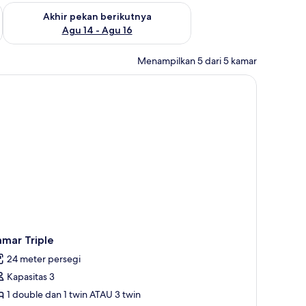
n ini Agu 7 - Agu 9
Periksa ketersediaan untuk akhir pekan berikutnya Agu 14 - A
Akhir pekan berikutnya
Agu 14 - Agu 16
Menampilkan 5 dari 5 kamar
mar Triple
24 meter persegi
Kapasitas 3
1 double dan 1 twin ATAU 3 twin