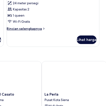
24 meter persegi
Kapasitas 2
1 queen
Wi-Fi Gratis
Rincian
Rincian selengkapnya
lebih
lanjut
a
Lihat harga
untuk
Kamar
Double
Superior
Casato
La Perla
La
il Casato
La Perla
Perla
ena
Pusat Kota Siena
Pusat
n
Wi-Fi Gratis