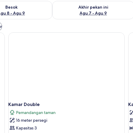
sediaan untuk besok Agu 8 - Agu 9
Periksa ketersediaan untuk akhir peka
Besok
Akhir pekan ini
gu 8 - Agu 9
Agu 7 - Agu 9
ur
Kamar Double
Ka
Pemandangan taman
16 meter persegi
Kapasitas 3