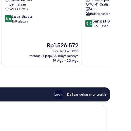
Centro
peliharaan
Wi-Fi Gratis
-
Wi-Fi Gratis
AC
Diffuso
Bebas asap rokok
8.6
Pusat
Luar Biasa
8,6
8.2
Sangat Baik
dari
Kota
169 ulasan
8,2
dari
186 ulasan
10,
Siena
10,
Luar
Sangat
Biasa,
Baik,
169
Harga
Ha
Rp1.526.572
R
186
ulasan
sekarang
se
total Rp1.761.833
ulasan
Rp1.526.572
Rp
termasuk pajak & biaya lainnya
termasuk paj
19 Agu - 20 Agu
Login
Daftar sekarang, gratis