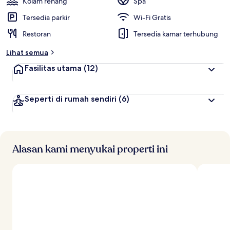
Kolam renang
Spa
t
Tersedia parkir
Wi-Fi Gratis
e
Restoran
Tersedia kamar terhubung
r
b
Lihat semua
a
i
Fasilitas utama
(12)
k
o
Seperti di rumah sendiri
(6)
l
e
h
t
r
Alasan kami menyukai properti ini
a
v
e
l
e
r