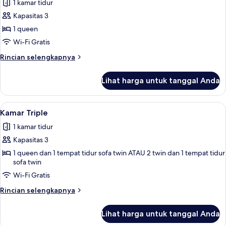
1 kamar tidur
untuk
Kamar
Kapasitas 3
Double
1 queen
Eksklusif
Wi-Fi Gratis
Rincian
Rincian selengkapnya
lebih
lanjut
Lihat harga untuk tanggal Anda
untuk
Kamar
Double
Lihat
Kamar Triple | Seprai premium, busa m
8
Eksklusif
Kamar Triple
semua
1 kamar tidur
foto
Kapasitas 3
untuk
Kamar
1 queen dan 1 tempat tidur sofa twin ATAU 2 twin dan 1 tempat tidur
sofa twin
Triple
Wi-Fi Gratis
Rincian
Rincian selengkapnya
lebih
lanjut
Lihat harga untuk tanggal Anda
untuk
Kamar