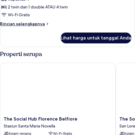
(Superior)
Keluarga,
2 twin dan 1 double ATAU 4 twin
2
Wi-Fi Gratis
kamar
Rincian
Rincian selengkapnya
tidur,
lebih
kamar
lanjut
Lihat harga untuk tanggal Anda
untuk
terhubung
Kamar
Keluarga,
Properti serupa
2
kamar
The Social Hub Florence Belfiore
The Soci
tidur,
kamar
terhubung
The
The
The Social Hub Florence Belfiore
The So
Social
Social
Stasiun Santa Maria Novella
San Lor
Hub
Hub
Kolam renang
Wi-Fi Gratis
Kolam
Florence
Florenc