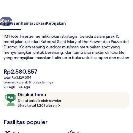
belumnya
Berikutnya
84+
Ringkasan
Kamar
Lokasi
Kebijakan
IQ Hotel Firenze memiliki lokasi strategis, berada dalam jarak 15
menit jalan kaki dari Katedral Saint Mary of the Flower dan Piazza del
Duomo. Kolam renang outdoor musiman merupakan spot yang
menyenangkan untuk berenang, dan tamu bisa makan di i'Qortile,
yang menyajikan masakan Italia serta buka untuk sarapan dan makan
malam. Keunggulan lainnya meliputi bar tepi kolam renang, hot tub
relaksasi, dan sauna. Para traveler terkesan dengan kolam renang
Harga
Rp2.580.857
dan staf. Properti ini berada dekat dengan transportasi umum: Halte
saat
total Rp3.129.054
Trem Universitas San Marco berjarak 5 menit dan Pemberhentian
ini
termasuk pajak & biaya lainnya
Trem Strozzi - Fallaci berjarak 13 menit.
Bathtub spa outdoor
Rp2.580.857
23 Agu - 24 Agu
Ulasan
9,6
Disukai tamu
D
dari
Dinilai terbaik oleh traveler
i
Lihat total 1.261 ulasan
10,
n
Disukai
i
tamu
Fasilitas populer
l
a
i