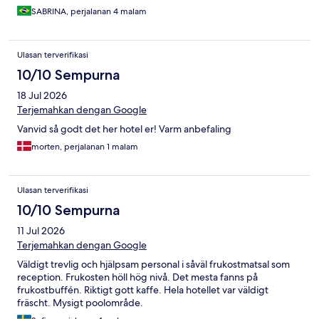
SABRINA, perjalanan 4 malam
Ulasan terverifikasi
10/10 Sempurna
18 Jul 2026
Terjemahkan dengan Google
Vanvid så godt det her hotel er! Varm anbefaling
morten, perjalanan 1 malam
Ulasan terverifikasi
10/10 Sempurna
11 Jul 2026
Terjemahkan dengan Google
Väldigt trevlig och hjälpsam personal i såväl frukostmatsal som
reception. Frukosten höll hög nivå. Det mesta fanns på
frukostbuffén. Riktigt gott kaffe. Hela hotellet var väldigt
fräscht. Mysigt poolområde.