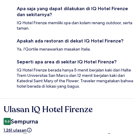
Apa saja yang dapat dilakukan di IQ Hotel Firenze
dan sekitarnya?
IQ Hotel Firenze memiliki spa dan kolam renang outdoor, serta
taman.
Apakah ada restoran di dekat IQ Hotel Firenze?
Ya, i'Qortile menawarkan masakan Italia.
Seperti apa area di sekitar IQ Hotel Firenze?
IQ Hotel Firenze berada hanya 5 menit berjalan kaki dari Halte
Trem Universitas San Marco dan 12 menit berjalan kaki dari
Katedral Saint Mary of the Flower. Traveler mengatakan bahwa
hotel berada di lokasi yang bagus.
Ulasan IQ Hotel Firenze
Ulasan
Sempurna
9,6
1.261 ulasan