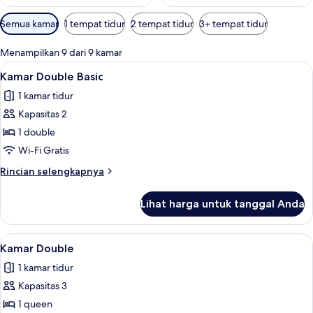
Filter
Semua kamar
1 tempat tidur
2 tempat tidur
3+ tempat tidur
tersedia
untuk
Menampilkan 9 dari 9 kamar
kamar
Lihat
Kamar Double Basic | Seprai premium,
5
Kamar Double Basic
semua
1 kamar tidur
foto
Kapasitas 2
untuk
Kamar
1 double
Double
Wi-Fi Gratis
Basic
Rincian
Rincian selengkapnya
lebih
lanjut
Lihat harga untuk tanggal Anda
untuk
Kamar
Double
Lihat
Seprai premium, busa memori, minibar
8
Basic
Kamar Double
semua
1 kamar tidur
foto
Kapasitas 3
untuk
Kamar
1 queen