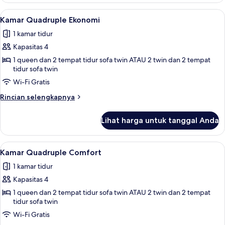
Triple
Lihat
Kamar Quadruple Ekonomi | Seprai pr
5
Kamar Quadruple Ekonomi
semua
1 kamar tidur
foto
Kapasitas 4
untuk
Kamar
1 queen dan 2 tempat tidur sofa twin ATAU 2 twin dan 2 tempat
tidur sofa twin
Quadruple
Wi-Fi Gratis
Ekonomi
Rincian
Rincian selengkapnya
lebih
lanjut
Lihat harga untuk tanggal Anda
untuk
Kamar
Quadruple
Lihat
Seprai premium, busa memori, minibar
6
Ekonomi
Kamar Quadruple Comfort
semua
1 kamar tidur
foto
Kapasitas 4
untuk
Kamar
1 queen dan 2 tempat tidur sofa twin ATAU 2 twin dan 2 tempat
tidur sofa twin
Quadruple
Wi-Fi Gratis
Comfort