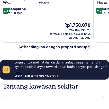
AC
Gym
Restor
Belfiore
Lavagnin
Stasiun
San
9.4
9.0
Sempurna
Ist
9,4
9,0
Santa
Lorenzo
dari
dari
673 ulasan
1.505
Maria
10,
10,
Novella
Sempurna,
Istimew
Harga
Rp1.750.078
673
1.505
sekarang
total Rp2.214.199
ulasan
ulasan
Rp1.750.078
termasuk pajak & biaya lainnya
26 Agu - 27 Agu
Bandingkan dengan properti serupa
Login untuk melihat diskon dan manfaat yang memenuhi
syarat. Lebih banyak reward untuk lebih banyak petualangan!
Login
Daftar sekarang, gratis
Tentang kawasan sekitar