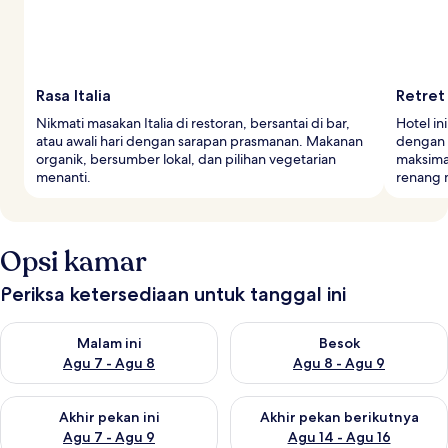
Rasa Italia
Retret
Nikmati masakan Italia di restoran, bersantai di bar,
Hotel in
atau awali hari dengan sarapan prasmanan. Makanan
dengan k
organik, bersumber lokal, dan pilihan vegetarian
maksimal
menanti.
renang 
Opsi kamar
Periksa ketersediaan untuk tanggal ini
Periksa ketersediaan untuk malam ini Agu 7 - Agu 8
Periksa ketersediaan untuk be
Malam ini
Besok
Agu 7 - Agu 8
Agu 8 - Agu 9
Periksa ketersediaan untuk akhir pekan ini Agu 7 - Agu 9
Periksa ketersediaan untuk ak
Akhir pekan ini
Akhir pekan berikutnya
Agu 7 - Agu 9
Agu 14 - Agu 16