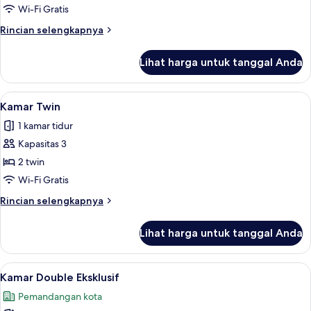
Double
Wi-Fi Gratis
Rincian
Rincian selengkapnya
lebih
lanjut
Lihat harga untuk tanggal Anda
untuk
Kamar
Double
Lihat
Kamar Twin | Seprai premium, busa me
11
Kamar Twin
semua
1 kamar tidur
foto
Kapasitas 3
untuk
Kamar
2 twin
Twin
Wi-Fi Gratis
Rincian
Rincian selengkapnya
lebih
lanjut
Lihat harga untuk tanggal Anda
untuk
Kamar
Twin
Lihat
Kamar Double Eksklusif | Seprai prem
6
Kamar Double Eksklusif
semua
Pemandangan kota
foto