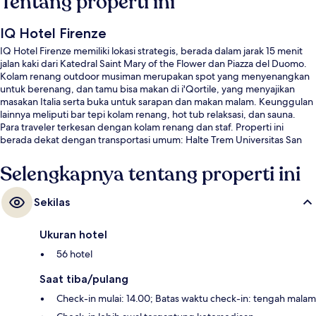
Tentang properti ini
IQ Hotel Firenze
IQ Hotel Firenze memiliki lokasi strategis, berada dalam jarak 15 menit
jalan kaki dari Katedral Saint Mary of the Flower dan Piazza del Duomo.
Kolam renang outdoor musiman merupakan spot yang menyenangkan
untuk berenang, dan tamu bisa makan di i'Qortile, yang menyajikan
masakan Italia serta buka untuk sarapan dan makan malam. Keunggulan
lainnya meliputi bar tepi kolam renang, hot tub relaksasi, dan sauna.
Para traveler terkesan dengan kolam renang dan staf. Properti ini
berada dekat dengan transportasi umum: Halte Trem Universitas San
Marco berjarak 5 menit dan Pemberhentian Trem Strozzi - Fallaci
berjarak 13 menit.
Selengkapnya tentang properti ini
Sekilas
Ukuran hotel
56 hotel
Saat tiba/pulang
Check-in mulai: 14.00; Batas waktu check-in: tengah malam