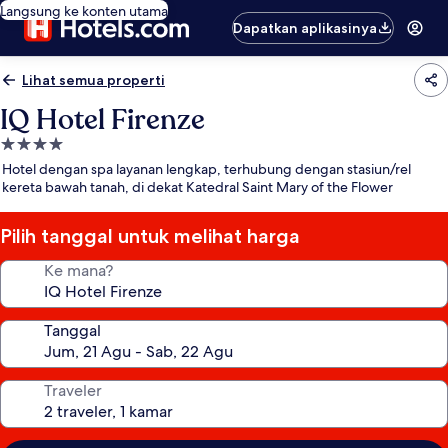
Langsung ke konten utama
Dapatkan aplikasinya
Lihat semua properti
IQ Hotel Firenze
Properti
bintang
Hotel dengan spa layanan lengkap, terhubung dengan stasiun/rel
4.0
kereta bawah tanah, di dekat Katedral Saint Mary of the Flower
Pilih tanggal untuk melihat harga
Ke mana?
Tanggal
Traveler