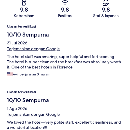
9,8
9,8
9,8
Kebersihan
Fasilitas
Staf & layanan
Ulasan
Ulasan terverifikasi
10/10 Sempurna
31 Jul 2026
Terjemahkan dengan Google
The hotel staff was amazing, super helpful and forthcoming.
The hotel is super clean and the breakfast was absolutely worth
it. One of the best hotels in Florence
Avi, perjalanan 3 malam
Ulasan terverifikasi
10/10 Sempurna
1 Agu 2026
Terjemahkan dengan Google
We loved the hotel—very polite staff, excellent cleanliness, and
a wonderful location!!!