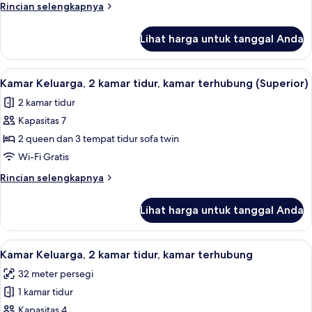
Rincian
Rincian selengkapnya
lebih
lanjut
Lihat harga untuk tanggal Anda
untuk
Kamar
Quadruple
Lihat
Seprai premium, busa memori, minibar
12
Comfort
Kamar Keluarga, 2 kamar tidur, kamar terhubung (Superior)
semua
2 kamar tidur
foto
Kapasitas 7
untuk
Kamar
2 queen dan 3 tempat tidur sofa twin
Keluarga,
Wi-Fi Gratis
2
Rincian
Rincian selengkapnya
kamar
lebih
tidur,
lanjut
Lihat harga untuk tanggal Anda
untuk
kamar
Kamar
terhubung
Keluarga,
Lihat
Seprai premium, busa memori, minibar
(Superior)
5
2
Kamar Keluarga, 2 kamar tidur, kamar terhubung
semua
kamar
32 meter persegi
tidur,
foto
kamar
1 kamar tidur
untuk
terhubung
Kamar
Kapasitas 4