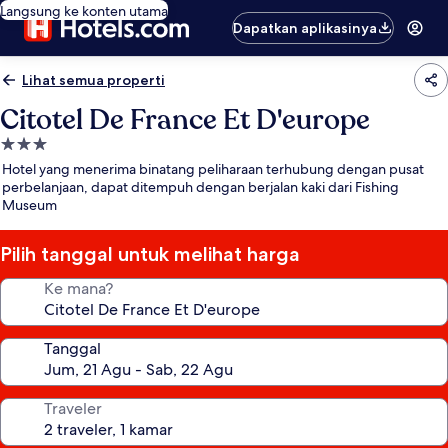
Langsung ke konten utama
Dapatkan aplikasinya
Lihat semua properti
Citotel De France Et D'europe
Properti
bintang
Hotel yang menerima binatang peliharaan terhubung dengan pusat
3.0
perbelanjaan, dapat ditempuh dengan berjalan kaki dari Fishing
Museum
Pilih tanggal untuk melihat harga
Ke mana?
Tanggal
Traveler