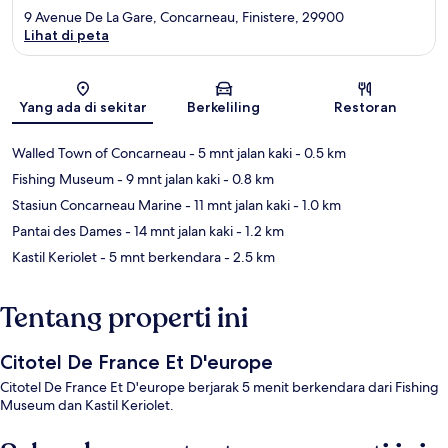
9 Avenue De La Gare, Concarneau, Finistere, 29900
Lihat di peta
Peta
Yang ada di sekitar
Berkeliling
Restoran
Walled Town of Concarneau
- 5 mnt jalan kaki
- 0.5 km
Fishing Museum
- 9 mnt jalan kaki
- 0.8 km
Stasiun Concarneau Marine
- 11 mnt jalan kaki
- 1.0 km
Pantai des Dames
- 14 mnt jalan kaki
- 1.2 km
Kastil Keriolet
- 5 mnt berkendara
- 2.5 km
Tentang properti ini
Citotel De France Et D'europe
Citotel De France Et D'europe berjarak 5 menit berkendara dari Fishing
Museum dan Kastil Keriolet.