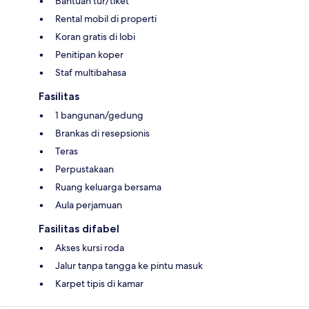
Bantuan tur/tiket
Rental mobil di properti
Koran gratis di lobi
Penitipan koper
Staf multibahasa
Fasilitas
1 bangunan/gedung
Brankas di resepsionis
Teras
Perpustakaan
Ruang keluarga bersama
Aula perjamuan
Fasilitas difabel
Akses kursi roda
Jalur tanpa tangga ke pintu masuk
Karpet tipis di kamar