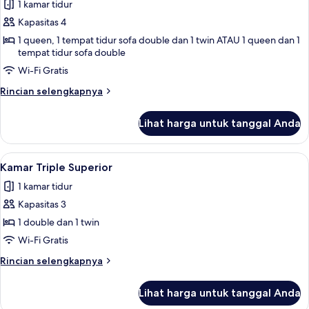
1 kamar tidur
untuk
Kamar
Kapasitas 4
Quadruple
1 queen, 1 tempat tidur sofa double dan 1 twin ATAU 1 queen dan 1
tempat tidur sofa double
Deluks
Wi-Fi Gratis
Rincian
Rincian selengkapnya
lebih
lanjut
Lihat harga untuk tanggal Anda
untuk
Kamar
Quadruple
Lihat
Kamar Triple Superior | Seprai premiu
1
Deluks
Kamar Triple Superior
semua
1 kamar tidur
foto
Kapasitas 3
untuk
Kamar
1 double dan 1 twin
Triple
Wi-Fi Gratis
Superior
Rincian
Rincian selengkapnya
lebih
lanjut
Lihat harga untuk tanggal Anda
untuk