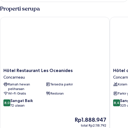
Kamar
Triple
Properti serupa
Superior
Hôtel Restaurant Les Oceanides
Hôtel de
Hôtel
Hôtel
Hôtel Restaurant Les Oceanides
Hôtel 
Restaurant
de
Concarneau
Concar
Les
l’Océan
Ramah hewan
Tersedia parkir
Kolam
Oceanides
Concarn
peliharaan
Concarneau
Concarn
Wi-Fi Gratis
Restoran
Parkir 
8.0
8.4
Sangat Baik
San
8,0
8,4
dari
dari
72 ulasan
325 
10,
10,
Sangat
Sangat
Harga
Rp1.888.947
Baik,
Baik,
sekarang
total Rp2.118.792
72
325