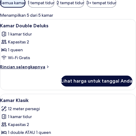
Filter
Semua kamar
1 tempat tidur
2 tempat tidur
3+ tempat tidur
tersedia
untuk
Menampilkan 5 dari 5 kamar
kamar
Lihat
Kamar Double Deluks | Seprai premium
1
Kamar Double Deluks
semua
1 kamar tidur
foto
Kapasitas 2
untuk
Kamar
1 queen
Double
Wi-Fi Gratis
Deluks
Rincian
Rincian selengkapnya
lebih
lanjut
Lihat harga untuk tanggal Anda
untuk
Kamar
Double
Lihat
Kamar Klasik | Seprai premium, bantal
4
Deluks
Kamar Klasik
semua
12 meter persegi
foto
1 kamar tidur
untuk
Kamar
Kapasitas 2
Klasik
1 double ATAU 1 queen