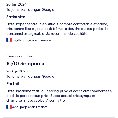
28 Jan 2024
Terjemahkan dengan Google
Satisfaite
Hôtel hyper centre, bien situé. Chambre confortable et calme,
très bonne literie ; seul petit bémol la douche qui est petite. Le
personnel est agréable. Je recommande cet hôtel
Brigitte, perjalanan 1 malam
Ulasan terverifikasi
10/10 Sempurna
28 Agu 2023
Terjemahkan dengan Google
Parfait
Hôtel idéalement situé.. parking privé et accès aux commerces a
pied..le port est tout près. Super accueil très sympa et
chambres impeccables. A connaitre
yann, perjalanan 1 malam