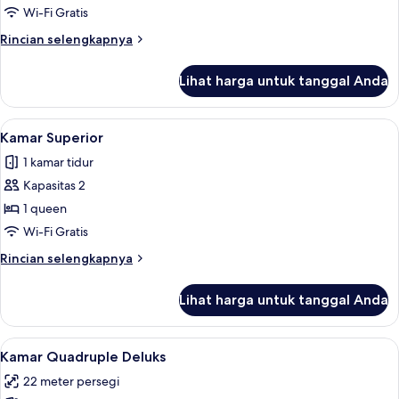
Wi-Fi Gratis
Rincian
Rincian selengkapnya
lebih
lanjut
Lihat harga untuk tanggal Anda
untuk
Kamar
Klasik
Lihat
Kamar Superior | Seprai premium, bant
3
Kamar Superior
semua
1 kamar tidur
foto
Kapasitas 2
untuk
Kamar
1 queen
Superior
Wi-Fi Gratis
Rincian
Rincian selengkapnya
lebih
lanjut
Lihat harga untuk tanggal Anda
untuk
Kamar
Superior
Lihat
Kamar Quadruple Deluks | Seprai prem
4
Kamar Quadruple Deluks
semua
22 meter persegi
foto