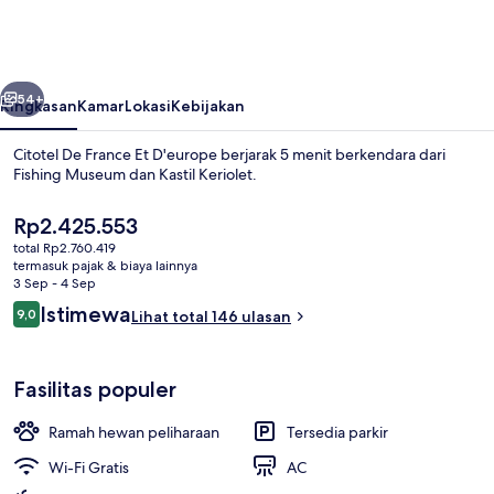
France
Et
D'europe
belumnya
Berikutnya
54+
Ringkasan
Kamar
Lokasi
Kebijakan
Citotel De France Et D'europe berjarak 5 menit berkendara dari
Fishing Museum dan Kastil Keriolet.
Harga
Rp2.425.553
saat
total Rp2.760.419
ini
termasuk pajak & biaya lainnya
Rp2.425.553
3 Sep - 4 Sep
Ulasan
Istimewa
9,0
Lihat total 146 ulasan
9,0 dari 10
Bagian depan properti
Fasilitas populer
Ramah hewan peliharaan
Tersedia parkir
Wi-Fi Gratis
AC