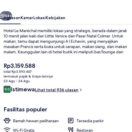
belumnya
Berikutnya
114+
Ringkasan
Kamar
Lokasi
Kebijakan
Hotel Le Maréchal memiliki lokasi yang strategis, berada dalam jarak
10 menit jalan kaki dari Little Venice dan Pasar Natal Colmar. Untuk
makan, tamu dapat mengunjungi A l Echevin, yang menyajikan
masakan Prancis serta buka untuk sarapan, makan siang, dan makan
malam. Keunggulan lain di hotel butik ini meliputi bar/lounge dan
teras. Para traveler terkesan dengan staf dan lokasi.
Harga
Rp3.159.588
saat
total Rp3.593.467
ini
termasuk pajak & biaya lainnya
Bagian depan properti - sore/malam
Rp3.159.588
23 Agu - 24 Agu
Ulasan
Istimewa
9,0
Lihat total 936 ulasan
9,0 dari 10
Fasilitas populer
Ramah hewan peliharaan
Tersedia parkir
Wi-Fi Gratis
Restoran