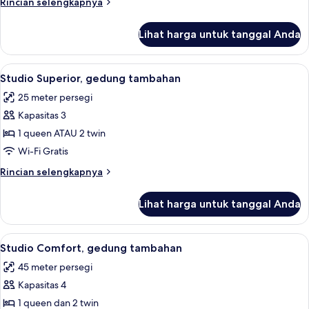
Rincian
Rincian selengkapnya
lebih
lanjut
Lihat harga untuk tanggal Anda
untuk
Kamar
Double
Lihat
Studio Superior, gedung tambahan | S
6
Studio Superior, gedung tambahan
semua
25 meter persegi
foto
Kapasitas 3
untuk
Studio
1 queen ATAU 2 twin
Superior,
Wi-Fi Gratis
gedung
Rincian
Rincian selengkapnya
tambahan
lebih
lanjut
Lihat harga untuk tanggal Anda
untuk
Studio
Superior,
Lihat
Studio Comfort, gedung tambahan | A
4
gedung
Studio Comfort, gedung tambahan
semua
tambahan
45 meter persegi
foto
Kapasitas 4
untuk
Studio
1 queen dan 2 twin