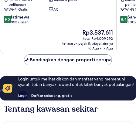
Colmar
By
peliharaan
peliha
Centre
Stay
Wi-Fi Gratis
AC
Wi-Fi 
Ville
Collecti
9.0
8.4
Istimewa
Colmar
San
9,0
8,4
dari
dari
953 ulasan
1.009
10,
10,
Harga
Rp3.537.611
Istimewa,
Sangat
sekarang
953
Baik,
total Rp4.009.292
Rp3.537.611
termasuk pajak & biaya lainnya
ulasan
1.009
16 Agu - 17 Agu
ulasan
Bandingkan dengan properti serupa
Login untuk melihat diskon dan manfaat yang memenuhi
syarat. Lebih banyak reward untuk lebih banyak petualangan!
Login
Daftar sekarang, gratis
Tentang kawasan sekitar