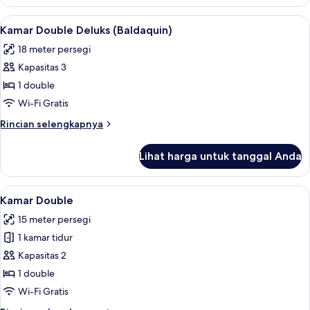
Suite
Romantis,
Lihat
Kamar Double Deluks (Baldaquin) | Se
8
jet
Kamar Double Deluks (Baldaquin)
semua
tub
18 meter persegi
(for
foto
2)
Kapasitas 3
untuk
Kamar
1 double
Double
Wi-Fi Gratis
Deluks
Rincian
Rincian selengkapnya
(Baldaquin)
lebih
lanjut
Lihat harga untuk tanggal Anda
untuk
Kamar
Double
Lihat
Kamar Double | Seprai premium, tempa
7
Deluks
Kamar Double
semua
(Baldaquin)
15 meter persegi
foto
1 kamar tidur
untuk
Kamar
Kapasitas 2
Double
1 double
Wi-Fi Gratis