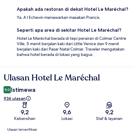
Apakah ada restoran di dekat Hotel Le Maréchal?
Ya, A l Echevin menawarkan masakan Prancis.
Seperti apa area di sekitar Hotel Le Maréchal?
Hotel Le Maréchal berada di tepi perairan di Colmar Centre
Ville, 5 menit berjalan kaki dari Little Venice dan 9 menit
berjalan kaki dari Pasar Natal Colmar. Traveler mengatakan
bahwa hotel berada di lokasi yang bagus.
Ulasan Hotel Le Maréchal
Ulasan
Istimewa
9,0
936 ulasan
9,2
9,6
9,2
Kebersihan
Lokasi
Staf & layanan
Ulasan
Ulasan terverifikasi