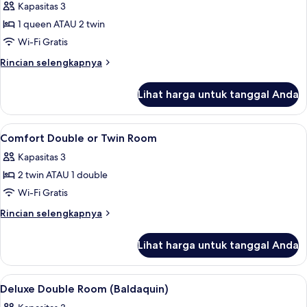
Kapasitas 3
untuk
Dupleks
1 queen ATAU 2 twin
Keluarga,
Wi-Fi Gratis
gedung
Rincian
Rincian selengkapnya
tambahan
lebih
lanjut
Lihat harga untuk tanggal Anda
untuk
Dupleks
Keluarga,
Lihat
Seprai premium, tempat tidur Tempur-
10
gedung
Comfort Double or Twin Room
semua
tambahan
Kapasitas 3
foto
2 twin ATAU 1 double
untuk
Comfort
Wi-Fi Gratis
Double
Rincian
Rincian selengkapnya
or
lebih
lanjut
Twin
Lihat harga untuk tanggal Anda
untuk
Room
Comfort
Double
Lihat
Seprai premium, tempat tidur Tempur-
3
or
Deluxe Double Room (Baldaquin)
semua
Twin