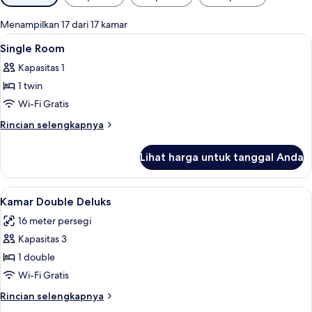
tersedia
untuk
Menampilkan 17 dari 17 kamar
kamar
Lihat
Seprai premium, tempat tidur Tempur-
7
Single Room
semua
Kapasitas 1
foto
1 twin
untuk
Single
Wi-Fi Gratis
Room
Rincian
Rincian selengkapnya
lebih
lanjut
Lihat harga untuk tanggal Anda
untuk
Single
Room
Lihat
Kamar Double Deluks | Seprai premium
8
Kamar Double Deluks
semua
16 meter persegi
foto
Kapasitas 3
untuk
Kamar
1 double
Double
Wi-Fi Gratis
Deluks
Rincian
Rincian selengkapnya
lebih