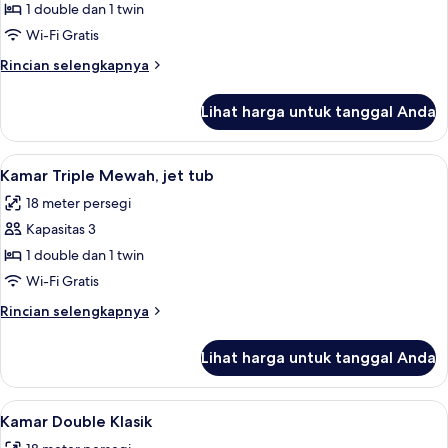
Kamar
1 double dan 1 twin
Triple
Wi-Fi Gratis
Comfort
Rincian
Rincian selengkapnya
lebih
lanjut
Lihat harga untuk tanggal Anda
untuk
Kamar
Triple
Lihat
Kamar Triple Mewah, jet tub | Seprai 
3
Comfort
Kamar Triple Mewah, jet tub
semua
18 meter persegi
foto
Kapasitas 3
untuk
Kamar
1 double dan 1 twin
Triple
Wi-Fi Gratis
Mewah,
Rincian
Rincian selengkapnya
jet
lebih
tub
lanjut
Lihat harga untuk tanggal Anda
untuk
Kamar
Triple
Lihat
Kamar Double Klasik | Seprai premium
10
Mewah,
Kamar Double Klasik
semua
jet