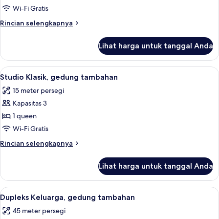
Comfort,
Wi-Fi Gratis
gedung
Rincian
Rincian selengkapnya
tambahan
lebih
lanjut
Lihat harga untuk tanggal Anda
untuk
Studio
Comfort,
Lihat
Studio Klasik, gedung tambahan | Sep
4
gedung
Studio Klasik, gedung tambahan
semua
tambahan
15 meter persegi
foto
Kapasitas 3
untuk
Studio
1 queen
Klasik,
Wi-Fi Gratis
gedung
Rincian
Rincian selengkapnya
tambahan
lebih
lanjut
Lihat harga untuk tanggal Anda
untuk
Studio
Klasik,
Lihat
Dupleks Keluarga, gedung tambahan |
4
gedung
Dupleks Keluarga, gedung tambahan
semua
tambahan
45 meter persegi
foto