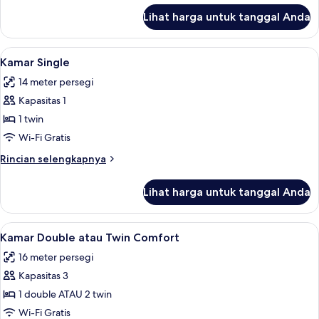
lanjut
Lihat harga untuk tanggal Anda
untuk
Kamar
Double
Lihat
Kamar Single | Seprai premium, tempa
7
Deluks
Kamar Single
semua
14 meter persegi
foto
Kapasitas 1
untuk
Kamar
1 twin
Single
Wi-Fi Gratis
Rincian
Rincian selengkapnya
lebih
lanjut
Lihat harga untuk tanggal Anda
untuk
Kamar
Single
Lihat
Kamar Double atau Twin Comfort | Sep
11
Kamar Double atau Twin Comfort
semua
16 meter persegi
foto
Kapasitas 3
untuk
Kamar
1 double ATAU 2 twin
Double
Wi-Fi Gratis