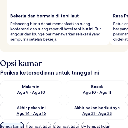
Bekerja dan bermain di tepi laut
Rasa P
Pelancong bisnis dapat memanfaatkan ruang
Petualan
konferensi dan ruang rapat di hotel tepi laut ini. Tur
bar yan
anggur dan lounge bar menawarkan relaksasi yang
prasman
sempurna setelah bekerja.
di dekat
Opsi kamar
Periksa ketersediaan untuk tanggal ini
Periksa ketersediaan untuk malam ini Agu 9 - Agu 10
Periksa ketersediaan untuk be
Malam ini
Besok
Agu 9 - Agu 10
Agu 10 - Agu 11
Periksa ketersediaan untuk akhir pekan ini Agu 14 - Agu 16
Periksa ketersediaan untuk ak
Akhir pekan ini
Akhir pekan berikutnya
Agu 14 - Agu 16
Agu 21 - Agu 23
Filter
Semua kamar
1 tempat tidur
2 tempat tidur
3+ tempat tidur