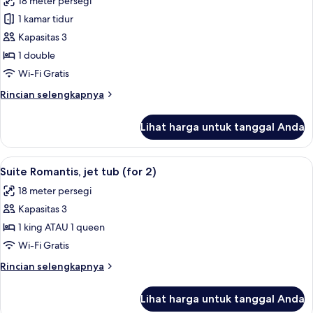
18 meter persegi
tub
foto
1 kamar tidur
untuk
Kamar
Kapasitas 3
Double
1 double
Klasik
Wi-Fi Gratis
Rincian
Rincian selengkapnya
lebih
lanjut
Lihat harga untuk tanggal Anda
untuk
Kamar
Double
Lihat
Suite Romantis, jet tub (for 2) | Sepr
10
Klasik
Suite Romantis, jet tub (for 2)
semua
18 meter persegi
foto
Kapasitas 3
untuk
Suite
1 king ATAU 1 queen
Romantis,
Wi-Fi Gratis
jet
Rincian
Rincian selengkapnya
tub
lebih
(for
lanjut
Lihat harga untuk tanggal Anda
untuk
2)