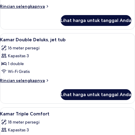
atau
Rincian
Rincian selengkapnya
Twin
lebih
Comfort
lanjut
Lihat harga untuk tanggal Anda
untuk
Kamar
Double
Lihat
Kamar Double Deluks, jet tub | Seprai
4
atau
Kamar Double Deluks, jet tub
semua
Twin
16 meter persegi
Comfort
foto
Kapasitas 3
untuk
Kamar
1 double
Double
Wi-Fi Gratis
Deluks,
Rincian
Rincian selengkapnya
jet
lebih
tub
lanjut
Lihat harga untuk tanggal Anda
untuk
Kamar
Double
Lihat
Kamar Triple Comfort | Seprai premiu
4
Deluks,
Kamar Triple Comfort
semua
jet
18 meter persegi
tub
foto
Kapasitas 3
untuk