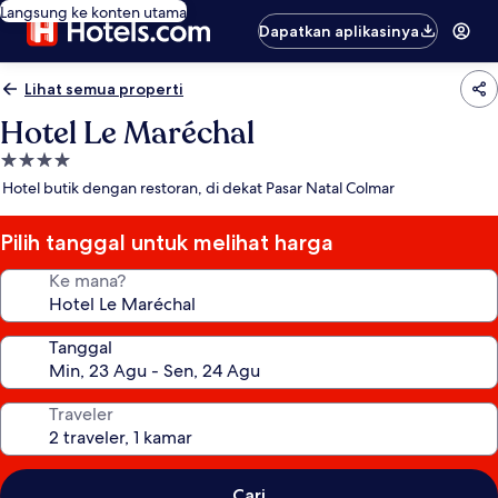
Langsung ke konten utama
Dapatkan aplikasinya
Lihat semua properti
Hotel Le Maréchal
Properti
bintang
Hotel butik dengan restoran, di dekat Pasar Natal Colmar
4.0
Pilih tanggal untuk melihat harga
Ke mana?
Tanggal
Traveler
Cari