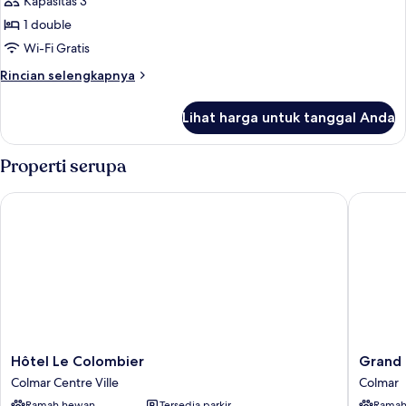
Kapasitas 3
Room
foto
1 double
untuk
Deluxe
Wi-Fi Gratis
Double
Rincian
Rincian selengkapnya
Room
lebih
lanjut
(Baldaquin)
Lihat harga untuk tanggal Anda
untuk
Deluxe
Double
Properti serupa
Room
(Baldaquin)
Hôtel Le Colombier
Grand Ho
Hôtel
Grand
Hôtel Le Colombier
Grand 
Le
Hotel
Colmar Centre Ville
Colmar
Colombier
Bristol
Ramah hewan
Tersedia parkir
Ramah