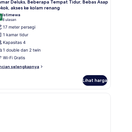
6
amar Deluks, Beberapa Tempat Tidur, Bebas Asap
n
emua
empat
kok, akses ke kolam renang
equest)
dur
oto
Istimewa
uble,
0
ntuk
9,0 dari 10
(8
8 ulasan
bas
amar
ulasan)
17 meter persegi
ap
eluks,
kok
1 kamar tidur
win
eberapa
Kapasitas 4
ed
empat
n
1 double dan 2 twin
idur,
quest)
Wi-Fi Gratis
ebas
sap
ncian
ncian selengkapnya
bih
okok,
njut
kses
Lihat harga
tuk
e
amar
olam
luks,
 minibar, brankas, dan meja kerja
berapa
enang
empat
dur,
bas
ap
kok,
ses