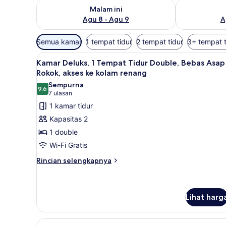
Periksa ketersediaan untuk malam ini Agu 8 - Ag
Periksa kete
Malam ini
Agu 8 - Agu 9
A
Filter
Semua kamar
1 tempat tidur
2 tempat tidur
3+ tempat t
tersedia
Lihat
Kamar Deluks, 1 Tempat Tid
untuk
6
Kamar Deluks, 1 Tempat Tidur Double, Bebas Asap
semua
kamar
Rokok, akses ke kolam renang
foto
Sempurna
9,6
untuk
9,6 dari 10
(7
7 ulasan
Kamar
ulasan)
1 kamar tidur
Deluks,
Kapasitas 2
1
1 double
Tempat
Wi-Fi Gratis
Tidur
Rincian
Double,
Rincian selengkapnya
lebih
Bebas
lanjut
Asap
untuk
Rokok,
Kamar
Lihat harg
Deluks,
akses
1
ke
Lihat
Suite, Beberapa Tempat Tidu
Tempat