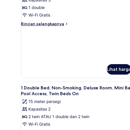
1
1 double
Tempat
Wi-Fi Gratis
Tidur
Rincian
Double,
Rincian selengkapnya
lebih
Bebas
lanjut
Asap
untuk
Rokok
Kamar
Comfort,
(with
1
Single
Tempat
Sofabed)
Tidur
Lihat harg
Double,
Bebas
Asap
Lihat
Seprai premium, minibar, br
Rokok
7
1 Double Bed, Non-Smoking, Deluxe Room, Mini Ba
semua
(with
Pool Access, Twin Beds On
Single
foto
15 meter persegi
Sofabed)
untuk
Kapasitas 2
1
2 twin ATAU 1 double dan 2 twin
Double
Bed,
Wi-Fi Gratis