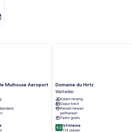
a
 Mulhouse Aeroport
Domaine du Hirtz
Domaine
le Mulhouse Aeroport
Domaine du Hirtz
du
Wattwiller
Hirtz
g
Kolam renang
Wattwiller
Dapur kecil
 bandara
Ramah hewan
an
peliharaan
Parkir gratis
9.2
a
Istimewa
9,2
dari
an
114 ulasan