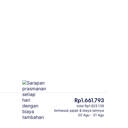
Bar (di properti)
Harga
Rp1.661.793
saat
total Rp1.923.136
ini
termasuk pajak & biaya lainnya
Sarapan prasmanan setiap hari d
Rp1.661.793
30 Agu - 31 Agu