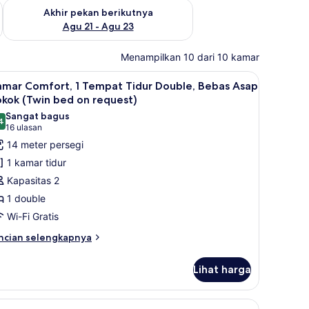
kan ini Agu 14 - Agu 16
Periksa ketersediaan untuk akhir pekan berikutnya Agu 21
Akhir pekan berikutnya
Agu 21 - Agu 23
Menampilkan 10 dari 10 kamar
, minibar, brankas, dan meja kerja
, Bebas Asap Rokok | Seprai premium, minibar, brankas, dan meja kerj
ihat
Kamar Comfort, 1 Tempat Tidur Double, Be
8
amar Comfort, 1 Tempat Tidur Double, Bebas Asap
emua
kok (Twin bed on request)
oto
Sangat bagus
4
ntuk
8,4 dari 10
(16
16 ulasan
amar
ulasan)
14 meter persegi
omfort,
1 kamar tidur
Kapasitas 2
empat
1 double
idur
Wi-Fi Gratis
ouble,
ebas
ncian
ncian selengkapnya
bih
sap
njut
okok
Lihat harga
tuk
Twin
amar
ed
mfort,
rja
dan meja kerja
ihat
Seprai premium, minibar, brankas, dan me