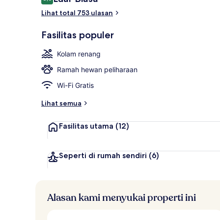
8,6 dari 10
Lihat total 753 ulasan
Kolam renan
Fasilitas populer
Kolam renang
Ramah hewan peliharaan
Wi-Fi Gratis
Lihat semua
Fasilitas utama
(12)
Seperti di rumah sendiri
(6)
Alasan kami menyukai properti ini