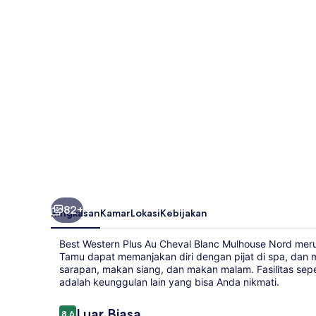
Au
Cheval
Blanc
Mulhouse
Nord
82+
Ringkasan
Kamar
Lokasi
Kebijakan
Best Western Plus Au Cheval Blanc Mulhouse Nord mer
Tamu dapat memanjakan diri dengan pijat di spa, dan 
sarapan, makan siang, dan makan malam. Fasilitas sepe
adalah keunggulan lain yang bisa Anda nikmati.
Ulasan
Luar Biasa
8,6