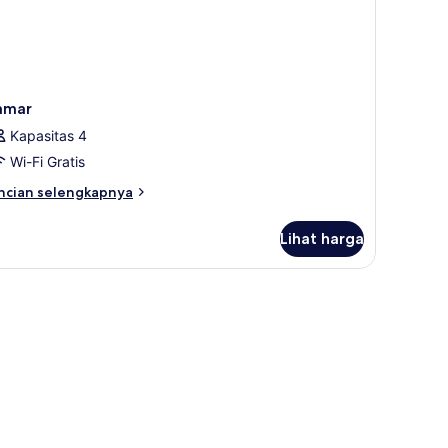
lam
nang
amar
Kapasitas 4
Wi-Fi Gratis
ncian
ncian selengkapnya
bih
njut
Lihat harga
tuk
amar