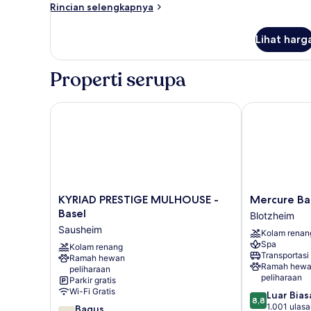
Non-
Rincian
Rincian selengkapnya
Smoking,
lebih
lanjut
Deluxe
Lihat harg
untuk
Room,
1
Mini
Double
Properti serupa
Bar,
Bed,
Non-
Pool
Smoking,
KYRIAD PRESTIGE MULHOUSE - Basel
Mercure Bale
Access,
Deluxe
Twin
Room,
Mini
Beds
Bar,
On
Pool
Access,
Twin
KYRIAD
Mercure
KYRIAD PRESTIGE MULHOUSE -
Mercure Ba
Beds
PRESTIGE
Bale
Basel
Blotzheim
On
MULHOUSE
Mulhouse
Sausheim
Kolam renan
-
Aeroport
Spa
Basel
Kolam renang
Blotzheim
Transportasi
Ramah hewan
Sausheim
Ramah hew
peliharaan
peliharaan
Parkir gratis
Wi-Fi Gratis
8.8
Luar Bias
8,8
dari
1.001 ulas
7.8
Bagus