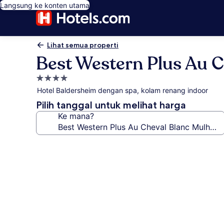
Langsung ke konten utama
Lihat semua properti
Best Western Plus Au 
Properti
bintang
Hotel Baldersheim dengan spa, kolam renang indoor
4.0
Pilih tanggal untuk melihat harga
Ke mana?
Galeri
foto
untuk
Best
Western
Plus