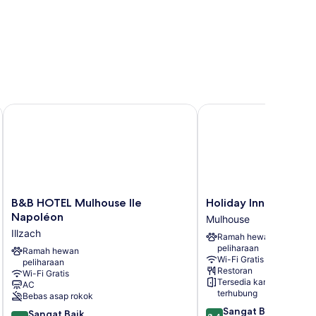
B&B HOTEL Mulhouse Ile Napoléon
Holiday Inn Mulhouse
B&B
Holiday
B&B HOTEL Mulhouse Ile
Holiday Inn Mulhous
HOTEL
Inn
Napoléon
Mulhouse
Mulhouse
Mulhouse
Illzach
Ramah hewan
Ile
by
peliharaan
Napoléon
Ramah hewan
IHG
Wi-Fi Gratis
peliharaan
Illzach
Mulhouse
Restoran
Wi-Fi Gratis
Tersedia kamar
AC
terhubung
Bebas asap rokok
8.4
Sangat Baik
8.0
Sangat Baik