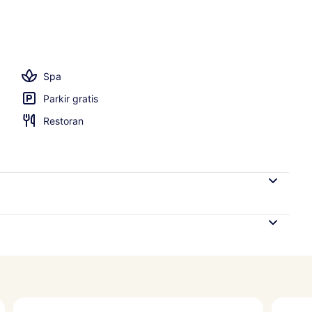
g indoor, buka mulai 07.00 hingga 22.00, dengan cabana gratis
Spa
Parkir gratis
Restoran