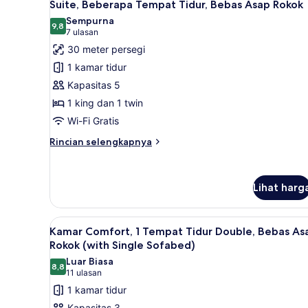
8
Suite, Beberapa Tempat Tidur, Bebas Asap Rokok
kolam
Tidur
semua
Sempurna
renang
Double,
foto
9,8
9,8 dari 10
(7
7 ulasan
Bebas
untuk
Asap
ulasan)
30 meter persegi
Rokok,
Suite,
1 kamar tidur
akses
Beberapa
ke
Kapasitas 5
Tempat
kolam
1 king dan 1 twin
Tidur,
renang
Wi-Fi Gratis
Bebas
Asap
Rincian
Rincian selengkapnya
Rokok
lebih
lanjut
untuk
Lihat harg
Suite,
Beberapa
Tempat
Lihat
Kamar Comfort, 1 Tempat Tid
Tidur,
6
Kamar Comfort, 1 Tempat Tidur Double, Bebas As
semua
Bebas
Rokok (with Single Sofabed)
Asap
foto
Luar Biasa
Rokok
8,8
untuk
8,8 dari 10
(11
11 ulasan
Kamar
ulasan)
1 kamar tidur
Comfort,
Kapasitas 3