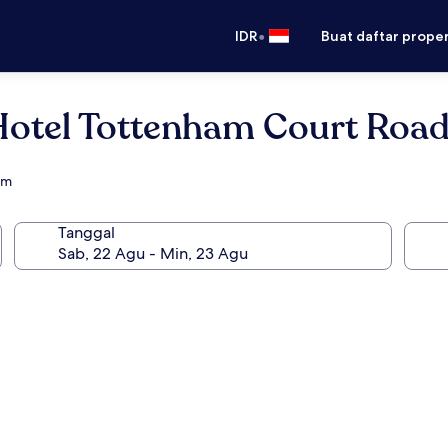
•
IDR
Buat daftar prope
Hotel Tottenham Court Roa
um
Tanggal