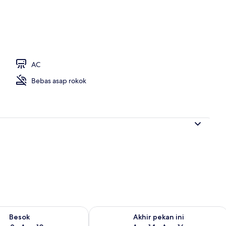
| Kedap suara, Wi-Fi gratis, dan seprai linen
AC
Bebas asap rokok
sediaan untuk besok Agu 9 - Agu 10
Periksa ketersediaan untuk akhir pekan
Besok
Akhir pekan ini