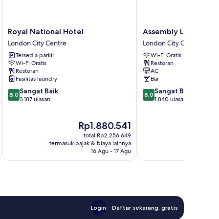
Royal
Assembly
Royal National Hotel
Assembly Leicester 
National
Leicester
London City Centre
London City Centre
Hotel
Square
Tersedia parkir
Wi-Fi Gratis
London
London
Wi-Fi Gratis
Restoran
City
City
Restoran
AC
Centre
Centre
Fasilitas laundry
Bar
8.0
8.0
Sangat Baik
Sangat Baik
8,0
8,0
dari
dari
3.187 ulasan
1.840 ulasan
10,
10,
Sangat
Sangat
Harga
Ha
Rp1.880.541
R
Baik,
Baik,
sekarang
se
3.187
1.840
total Rp2.256.649
Rp1.880.541
Rp
ulasan
ulasan
termasuk pajak & biaya lainnya
termasuk paj
16 Agu - 17 Agu
Login
Daftar sekarang, gratis