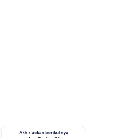
 ini Agu 14 - Agu 16
Periksa ketersediaan untuk akhir pekan berikutnya Agu 21 - A
Akhir pekan berikutnya