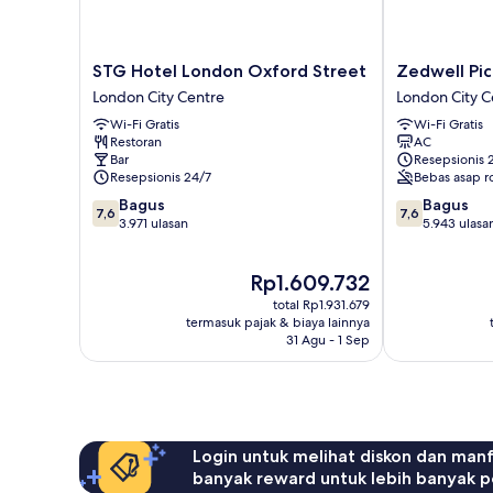
STG
Zedwell
STG Hotel London Oxford Street
Zedwell Pic
Hotel
Piccadilly
London City Centre
London City C
London
Circus
Wi-Fi Gratis
Wi-Fi Gratis
Oxford
London
Restoran
AC
Street
City
Bar
Resepsionis 
London
Centre
Resepsionis 24/7
Bebas asap r
City
7.6
7.6
Bagus
Bagus
Centre
7,6
7,6
dari
dari
3.971 ulasan
5.943 ulasa
10,
10,
Bagus,
Bagus,
Harga
Rp1.609.732
3.971
5.943
sekarang
ulasan
ulasan
total Rp1.931.679
Rp1.609.732
termasuk pajak & biaya lainnya
31 Agu - 1 Sep
Login untuk melihat diskon dan man
banyak reward untuk lebih banyak p