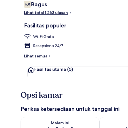
Ulasan
Bagus
6,8
6,8 dari 10
Lihat total 1.263 ulasan
Kamar Triple 
Fasilitas populer
Wi-Fi Gratis
Resepsionis 24/7
Lihat semua
Fasilitas utama
(5)
Opsi kamar
Periksa ketersediaan untuk tanggal ini
Periksa ketersediaan untuk malam ini Agu 8 - Agu 9
Periksa keter
Malam ini