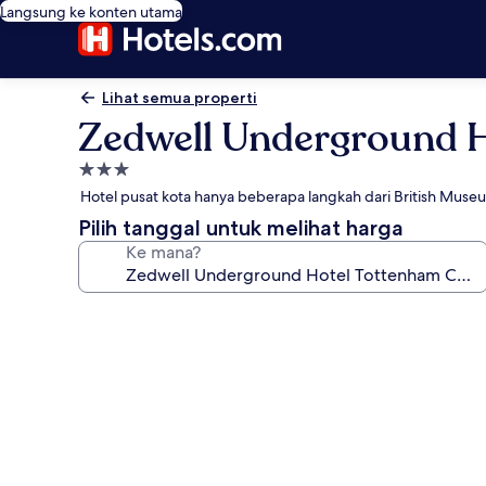
Langsung ke konten utama
Lihat semua properti
Zedwell Underground 
Properti
bintang
Hotel pusat kota hanya beberapa langkah dari British Muse
3.0
Pilih tanggal untuk melihat harga
Ke mana?
Galeri
foto
untuk
Zedwell
Underground
Hotel