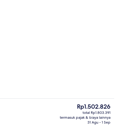
Pintu masuk properti
Harga
Rp1.502.826
saat
total Rp1.803.391
ini
termasuk pajak & biaya lainnya
Kamar Triple | Kedap suara, Wi-Fi grati
Rp1.502.826
31 Agu - 1 Sep