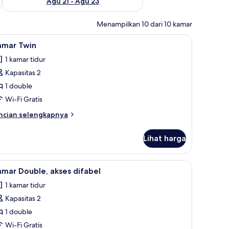
Agu 21 - Agu 23
Menampilkan 10 dari 10 kamar
is, dan seprai linen
ihat
Kamar Twin | Kedap suara, Wi-Fi gratis, dan se
5
amar Twin
emua
1 kamar tidur
oto
Kapasitas 2
ntuk
amar
1 double
win
Wi-Fi Gratis
ncian
ncian selengkapnya
bih
njut
Lihat harga
tuk
amar
in
gratis, dan seprai linen
ihat
Kamar Double, akses difabel | Kedap suara, Wi-
4
mar Double, akses difabel
emua
1 kamar tidur
oto
Kapasitas 2
ntuk
amar
1 double
ouble,
Wi-Fi Gratis