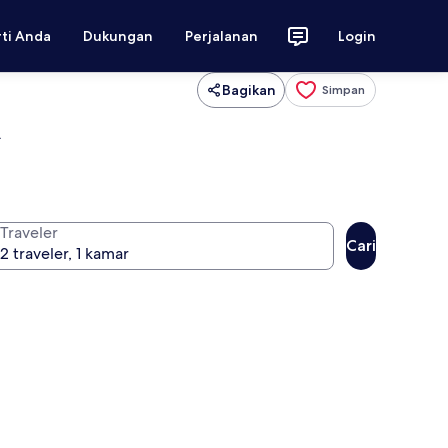
rti Anda
Dukungan
Perjalanan
Login
Bagikan
Simpan
d
Traveler
Cari