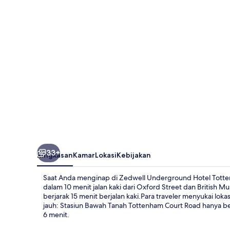
Tottenham
Court
Road
33+
Ringkasan
Kamar
Lokasi
Kebijakan
Saat Anda menginap di Zedwell Underground Hotel Tottenh
dalam 10 menit jalan kaki dari Oxford Street dan British Mu
berjarak 15 menit berjalan kaki.Para traveler menyukai lok
jauh: Stasiun Bawah Tanah Tottenham Court Road hanya b
6 menit.