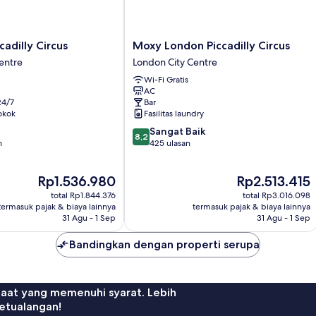
Moxy
cadilly Circus
Moxy London Piccadilly Circus
London
entre
London City Centre
Piccadilly
Wi-Fi Gratis
Circus
AC
London
24/7
Bar
City
okok
Fasilitas laundry
Centre
8.2
Sangat Baik
8,2
dari
n
425 ulasan
10,
Sangat
Harga
Harga
Rp1.536.980
Rp2.513.415
Baik,
sekarang
sekarang
425
total Rp1.844.376
total Rp3.016.098
Rp1.536.980
Rp2.513.415
ulasan
termasuk pajak & biaya lainnya
termasuk pajak & biaya lainnya
31 Agu - 1 Sep
31 Agu - 1 Sep
Bandingkan dengan properti serupa
faat yang memenuhi syarat. Lebih
etualangan!