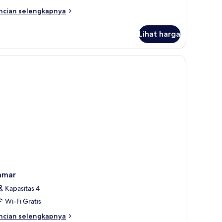
kses
ncian
ncian selengkapnya
ifabel
bih
njut
Lihat harga
tuk
amar
uble,
ses
fabel
amar
Kapasitas 4
Wi-Fi Gratis
ncian
ncian selengkapnya