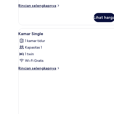
Rincian
Rincian selengkapnya
lebih
lanjut
Lihat harg
untuk
Kamar
Triple
Lihat
Kedap suara, Wi-Fi gratis, dan 
4
Kamar Single
semua
1 kamar tidur
foto
Kapasitas 1
untuk
Kamar
1 twin
Single
Wi-Fi Gratis
Rincian
Rincian selengkapnya
lebih
lanjut
untuk
Kamar
Single