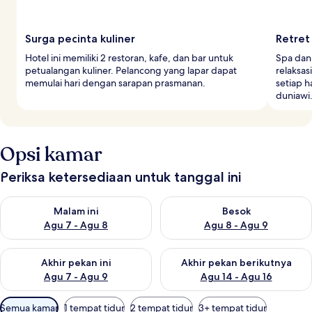
Surga pecinta kuliner
Retret
Hotel ini memiliki 2 restoran, kafe, dan bar untuk
Spa dan
petualangan kuliner. Pelancong yang lapar dapat
relaksas
memulai hari dengan sarapan prasmanan.
setiap h
duniawi
Opsi kamar
Periksa ketersediaan untuk tanggal ini
Periksa ketersediaan untuk malam ini Agu 7 - Agu 8
Periksa ketersediaan untuk be
Malam ini
Besok
Agu 7 - Agu 8
Agu 8 - Agu 9
Periksa ketersediaan untuk akhir pekan ini Agu 7 - Agu 9
Periksa ketersediaan untuk ak
Akhir pekan ini
Akhir pekan berikutnya
Agu 7 - Agu 9
Agu 14 - Agu 16
Filter
Semua kamar
1 tempat tidur
2 tempat tidur
3+ tempat tidur