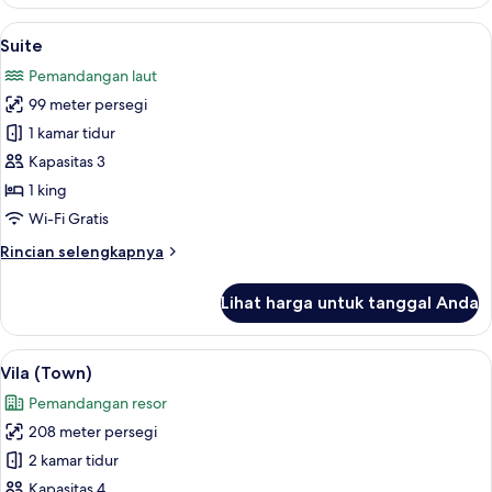
Apartemen,
2
Lihat
Suite | Minibar, brankas, meja kerja, 
7
kamar
Suite
semua
tidur
Pemandangan laut
foto
99 meter persegi
untuk
Suite
1 kamar tidur
Kapasitas 3
1 king
Wi-Fi Gratis
Rincian
Rincian selengkapnya
lebih
lanjut
Lihat harga untuk tanggal Anda
untuk
Suite
Lihat
Vila (Town) | Area keluarga | Televisi 
7
Vila (Town)
semua
Pemandangan resor
foto
208 meter persegi
untuk
Vila
2 kamar tidur
(Town)
Kapasitas 4