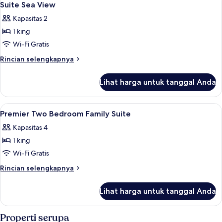
10
Sea
Suite Sea View
semua
View
Kapasitas 2
foto
1 king
untuk
Suite
Wi-Fi Gratis
Sea
Rincian
Rincian selengkapnya
View
lebih
lanjut
Lihat harga untuk tanggal Anda
untuk
Suite
Sea
Lihat
Minibar, brankas, meja kerja, dan rua
20
View
Premier Two Bedroom Family Suite
semua
Kapasitas 4
foto
1 king
untuk
Premier
Wi-Fi Gratis
Two
Rincian
Rincian selengkapnya
Bedroom
lebih
lanjut
Family
Lihat harga untuk tanggal Anda
untuk
Suite
Premier
Two
Properti serupa
Bedroom