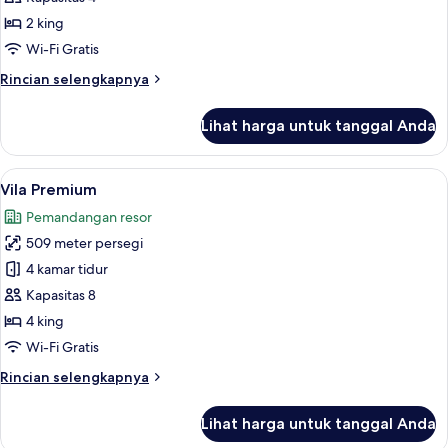
2 king
Wi-Fi Gratis
Rincian
Rincian selengkapnya
lebih
lanjut
Lihat harga untuk tanggal Anda
untuk
Vila
(Town)
Lihat
Vila Premium | Area keluarga | Televisi
10
Vila Premium
semua
Pemandangan resor
foto
509 meter persegi
untuk
Vila
4 kamar tidur
Premium
Kapasitas 8
4 king
Wi-Fi Gratis
Rincian
Rincian selengkapnya
lebih
lanjut
Lihat harga untuk tanggal Anda
untuk
Vila