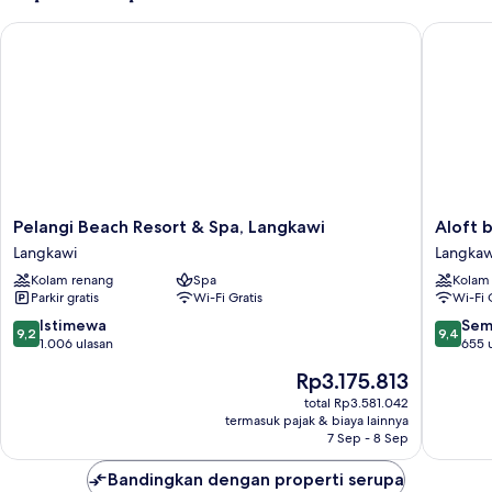
Family
Pelangi Beach Resort & Spa, Langkawi
Aloft by
Suite
Pelangi
Aloft
Pelangi Beach Resort & Spa, Langkawi
Aloft 
Beach
by
Langkawi
Langkaw
Resort
Marriott
Kolam renang
Spa
Kolam
&
Langkaw
Parkir gratis
Wi-Fi Gratis
Wi-Fi 
Spa,
Pantai
Langkawi
Tengah
9.2
9.4
Istimewa
Sem
9,2
9,4
Langkawi
Langkaw
dari
dari
1.006 ulasan
655 
10,
10,
Harga
Rp3.175.813
Istimewa,
Sempur
sekarang
1.006
655
total Rp3.581.042
Rp3.175.813
termasuk pajak & biaya lainnya
ulasan
ulasan
7 Sep - 8 Sep
Bandingkan dengan properti serupa