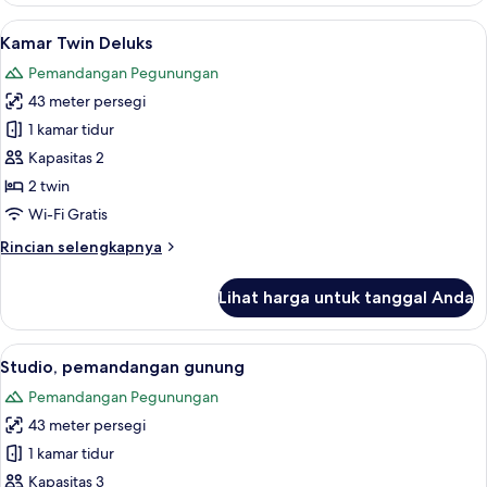
Premium
Lihat
Kamar Twin Deluks | Minibar, brankas,
7
Kamar Twin Deluks
semua
Pemandangan Pegunungan
foto
43 meter persegi
untuk
Kamar
1 kamar tidur
Twin
Kapasitas 2
Deluks
2 twin
Wi-Fi Gratis
Rincian
Rincian selengkapnya
lebih
lanjut
Lihat harga untuk tanggal Anda
untuk
Kamar
Twin
Lihat
Studio, pemandangan gunung | Minibar
7
Deluks
Studio, pemandangan gunung
semua
Pemandangan Pegunungan
foto
43 meter persegi
untuk
Studio,
1 kamar tidur
pemandangan
Kapasitas 3