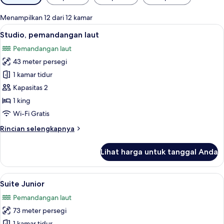
tersedia
untuk
Menampilkan 12 dari 12 kamar
kamar
Lihat
Studio, pemandangan laut | Pemanda
7
Studio, pemandangan laut
semua
Pemandangan laut
foto
43 meter persegi
untuk
Studio,
1 kamar tidur
pemandangan
Kapasitas 2
laut
1 king
Wi-Fi Gratis
Rincian
Rincian selengkapnya
lebih
lanjut
Lihat harga untuk tanggal Anda
untuk
Studio,
pemandangan
Lihat
Minibar, brankas, meja kerja, dan rua
7
laut
Suite Junior
semua
Pemandangan laut
foto
73 meter persegi
untuk
1 kamar tidur