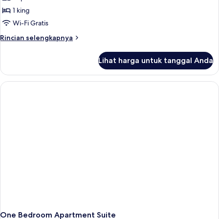
gunung
1 king
Wi-Fi Gratis
Rincian
Rincian selengkapnya
lebih
lanjut
Lihat harga untuk tanggal Anda
untuk
Studio,
pemandangan
gunung
One Bedroom Apartment Suite