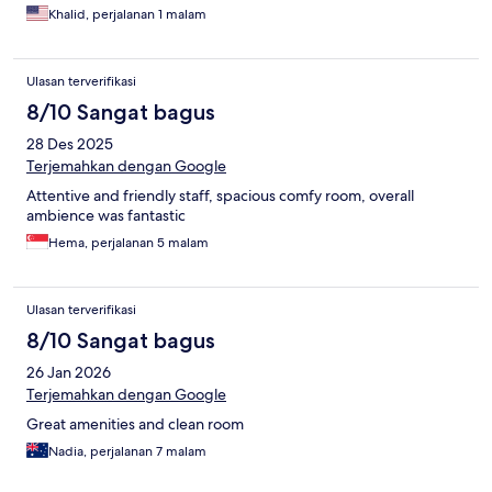
staff were wonderful and the rooms were newer and very clean.
Khalid, perjalanan 1 malam
The only reason we wouldn’t stay here again is because we
enjoyed the north side of Langkawi more than the south side.
The hotel itself was wonderful.
Ulasan terverifikasi
8/10 Sangat bagus
28 Des 2025
Terjemahkan dengan Google
Attentive and friendly staff, spacious comfy room, overall
ambience was fantastic
Hema, perjalanan 5 malam
Ulasan terverifikasi
8/10 Sangat bagus
26 Jan 2026
Terjemahkan dengan Google
Great amenities and clean room
Nadia, perjalanan 7 malam