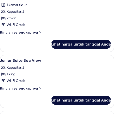
1 kamar tidur
Kapasitas 2
2 twin
Wi-Fi Gratis
Rincian
Rincian selengkapnya
lebih
lanjut
Lihat harga untuk tanggal Anda
untuk
One
Bedroom
Lihat
Minibar, brankas, meja kerja, dan rua
13
Apartment
Junior Suite Sea View
semua
Suite
Kapasitas 2
foto
1 king
untuk
Junior
Wi-Fi Gratis
Suite
Rincian
Rincian selengkapnya
Sea
lebih
lanjut
View
Lihat harga untuk tanggal Anda
untuk
Junior
Suite
Lihat
Minibar, brankas, meja kerja, dan rua