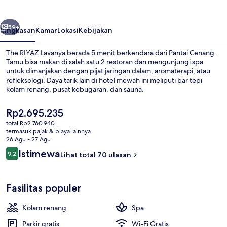
belumnya
Berikutnya
59+
Ringkasan
Kamar
Lokasi
Kebijakan
The RIYAZ Lavanya berada 5 menit berkendara dari Pantai Cenang.
Tamu bisa makan di salah satu 2 restoran dan mengunjungi spa
untuk dimanjakan dengan pijat jaringan dalam, aromaterapi, atau
refleksologi. Daya tarik lain di hotel mewah ini meliputi bar tepi
kolam renang, pusat kebugaran, dan sauna.
Harga
Rp2.695.235
saat
total Rp2.760.940
ini
termasuk pajak & biaya lainnya
Kolam renang rooftop
Rp2.695.235
26 Agu - 27 Agu
Ulasan
Istimewa
9,2
Lihat total 70 ulasan
9,2 dari 10
Fasilitas populer
Kolam renang
Spa
Parkir gratis
Wi-Fi Gratis