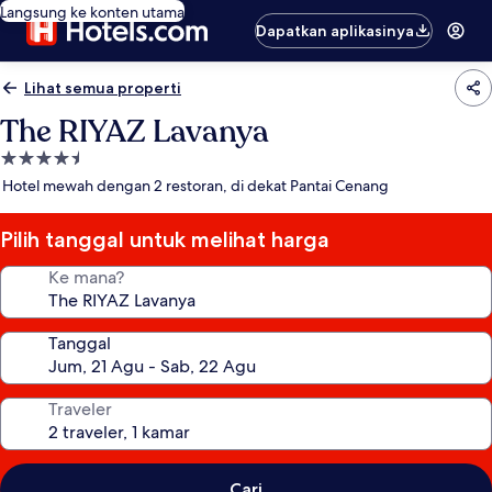
Langsung ke konten utama
Dapatkan aplikasinya
Lihat semua properti
The RIYAZ Lavanya
Properti
bintang
Hotel mewah dengan 2 restoran, di dekat Pantai Cenang
4.5
Pilih tanggal untuk melihat harga
Ke mana?
Tanggal
Traveler
Cari