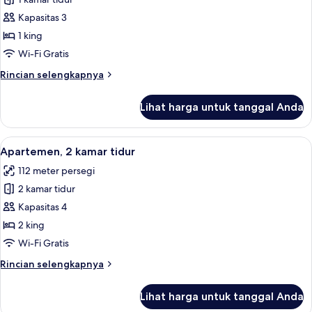
Suite
Junior
Kapasitas 3
1 king
Wi-Fi Gratis
Rincian
Rincian selengkapnya
lebih
lanjut
Lihat harga untuk tanggal Anda
untuk
Suite
Junior
Lihat
Apartemen, 2 kamar tidur | Minibar, b
7
Apartemen, 2 kamar tidur
semua
112 meter persegi
foto
2 kamar tidur
untuk
Apartemen,
Kapasitas 4
2
2 king
kamar
Wi-Fi Gratis
tidur
Rincian
Rincian selengkapnya
lebih
lanjut
Lihat harga untuk tanggal Anda
untuk