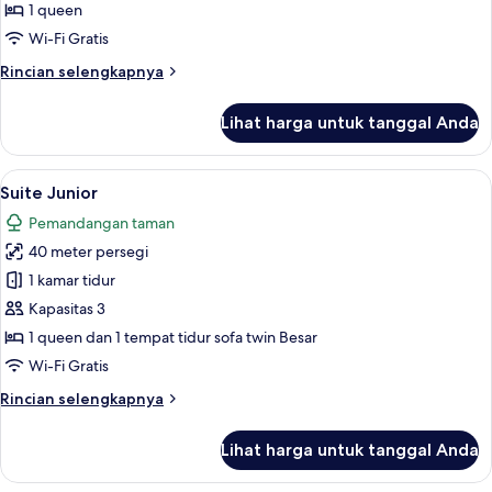
Deluks
1 queen
Wi-Fi Gratis
Rincian
Rincian selengkapnya
lebih
lanjut
Lihat harga untuk tanggal Anda
untuk
Kamar
Double
Lihat
Suite Junior | Seprai premium, minibar
6
Deluks
Suite Junior
semua
Pemandangan taman
foto
40 meter persegi
untuk
Suite
1 kamar tidur
Junior
Kapasitas 3
1 queen dan 1 tempat tidur sofa twin Besar
Wi-Fi Gratis
Rincian
Rincian selengkapnya
lebih
lanjut
Lihat harga untuk tanggal Anda
untuk
Suite