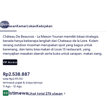
Beauvois
-
La
belumnya
Berikutnya
Maison
63+
Ringkasan
Kamar
Lokasi
Kebijakan
Younan
Château De Beauvois - La Maison Younan memiliki lokasi strategis,
berada hanya beberapa langkah dari Chateaux de la Loire. Kolam
renang outdoor musiman merupakan spot yang bagus untuk
berenang, dan tamu bisa makan di Louis 13 restaurant, yang
menyajikan masakan daerah serta buka untuk sarapan, makan siang,
dan makan malam. Fasilitas seperti bar tepi kolam renang, lapangan
tenis outdoor, dan teras adalah daya tarik lain di hotel butik ini. Para
VIP Access
traveler terkesan dengan staf.
Harga
Rp2.538.887
Eksterior
saat
total Rp2.911.110
ini
termasuk pajak & biaya lainnya
Rp2.538.887
11 Agu - 12 Agu
Ulasan
Istimewa
9,0
Lihat total 276 ulasan
9,0 dari 10