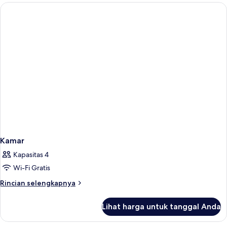
Junior
Kamar
Kapasitas 4
Wi-Fi Gratis
Rincian
Rincian selengkapnya
lebih
lanjut
Lihat harga untuk tanggal Anda
untuk
Kamar