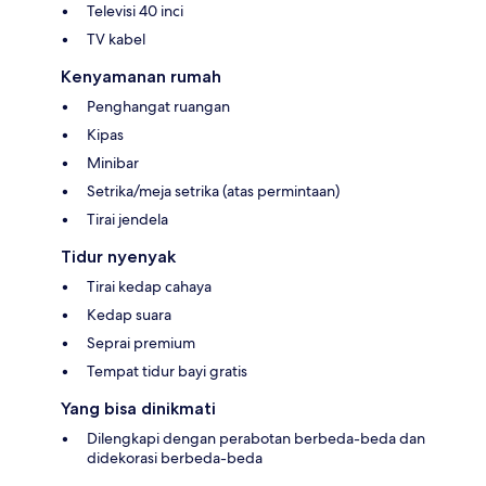
Televisi 40 inci
TV kabel
Kenyamanan rumah
Penghangat ruangan
Kipas
Minibar
Setrika/meja setrika (atas permintaan)
Tirai jendela
Tidur nyenyak
Tirai kedap cahaya
Kedap suara
Seprai premium
Tempat tidur bayi gratis
Yang bisa dinikmati
Dilengkapi dengan perabotan berbeda-beda dan
didekorasi berbeda-beda