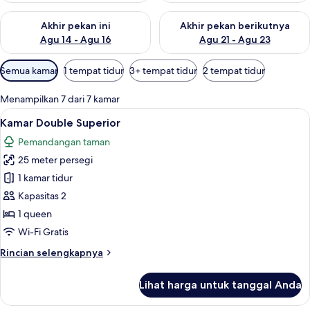
Periksa ketersediaan untuk akhir pekan ini Agu 14 - Agu 16
Periksa ketersediaan untuk ak
Akhir pekan ini
Akhir pekan berikutnya
Agu 14 - Agu 16
Agu 21 - Agu 23
Filter
Semua kamar
1 tempat tidur
3+ tempat tidur
2 tempat tidur
tersedia
untuk
Menampilkan 7 dari 7 kamar
kamar
Lihat
Seprai premium, minibar, brankas, dan
6
Kamar Double Superior
semua
Pemandangan taman
foto
25 meter persegi
untuk
Kamar
1 kamar tidur
Double
Kapasitas 2
Superior
1 queen
Wi-Fi Gratis
Rincian
Rincian selengkapnya
lebih
lanjut
Lihat harga untuk tanggal Anda
untuk
Kamar