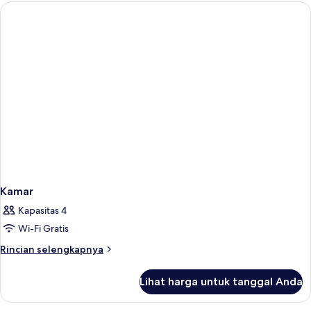
Kamar
Kapasitas 4
Wi-Fi Gratis
Rincian
Rincian selengkapnya
lebih
lanjut
Lihat harga untuk tanggal Anda
untuk
Kamar