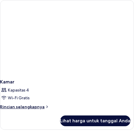
Kamar
Kapasitas 4
Wi-Fi Gratis
Rincian
Rincian selengkapnya
lebih
lanjut
Lihat harga untuk tanggal Anda
untuk
Kamar