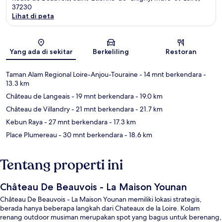
37230
Lihat di peta
Peta
Yang ada di sekitar
Berkeliling
Restoran
Taman Alam Regional Loire-Anjou-Touraine
- 14 mnt berkendara
-
13.3 km
Château de Langeais
- 19 mnt berkendara
- 19.0 km
Château de Villandry
- 21 mnt berkendara
- 21.7 km
Kebun Raya
- 27 mnt berkendara
- 17.3 km
Place Plumereau
- 30 mnt berkendara
- 18.6 km
Tentang properti ini
Château De Beauvois - La Maison Younan
Château De Beauvois - La Maison Younan memiliki lokasi strategis,
berada hanya beberapa langkah dari Chateaux de la Loire. Kolam
renang outdoor musiman merupakan spot yang bagus untuk berenang,