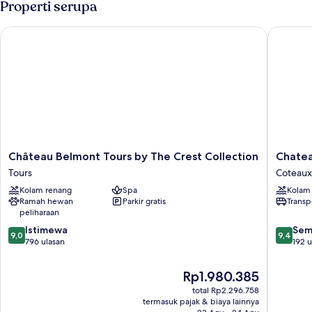
Properti serupa
Château Belmont Tours by The Crest Collection
Chateau
Château
Chateau
Château Belmont Tours by The Crest Collection
Chatea
Belmont
de
Tours
Coteaux
Tours
Rocheco
Kolam renang
Spa
Kolam
by
Coteaux
Ramah hewan
Parkir gratis
Transp
The
sur-
peliharaan
Crest
Loire
9.0
9.4
Collection
Istimewa
Sem
9,0
9,4
dari
dari
Tours
796 ulasan
192 u
10,
10,
Istimewa,
Sempur
Harga
Rp1.980.385
796
192
sekarang
total Rp2.296.758
ulasan
ulasan
Rp1.980.385
termasuk pajak & biaya lainnya