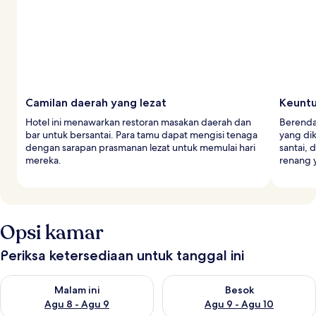
Camilan daerah yang lezat
Keuntu
Hotel ini menawarkan restoran masakan daerah dan
Berenda
bar untuk bersantai. Para tamu dapat mengisi tenaga
yang dik
dengan sarapan prasmanan lezat untuk memulai hari
santai, 
mereka.
renang 
Opsi kamar
Periksa ketersediaan untuk tanggal ini
Periksa ketersediaan untuk malam ini Agu 8 - Agu 9
Periksa ketersediaan untuk be
Malam ini
Besok
Agu 8 - Agu 9
Agu 9 - Agu 10