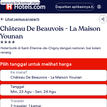
Langsung ke konten utama
Dapatkan aplikasinya
Lihat semua properti
Château De Beauvois - La Maison
Younan
Properti
bintang
Hotel butik di Saint-Etienne-de-Chigny dengan restoran, bar kolam
4.0
renang
Pilih tanggal untuk melihat harga
Ke mana?
Tanggal
Traveler