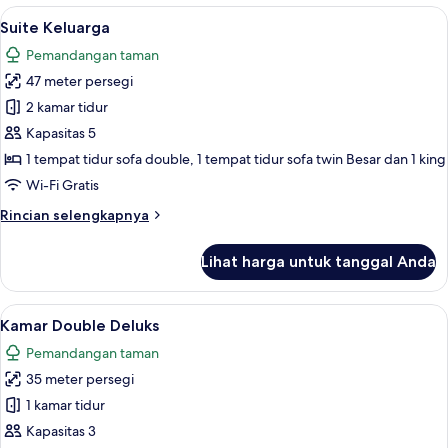
Double
Lihat
Suite Keluarga | Seprai premium, minib
6
Superior
Suite Keluarga
semua
Pemandangan taman
foto
47 meter persegi
untuk
Suite
2 kamar tidur
Keluarga
Kapasitas 5
1 tempat tidur sofa double, 1 tempat tidur sofa twin Besar dan 1 king
Wi-Fi Gratis
Rincian
Rincian selengkapnya
lebih
lanjut
Lihat harga untuk tanggal Anda
untuk
Suite
Keluarga
Lihat
Kamar Double Deluks | Seprai premium,
8
Kamar Double Deluks
semua
Pemandangan taman
foto
35 meter persegi
untuk
Kamar
1 kamar tidur
Double
Kapasitas 3