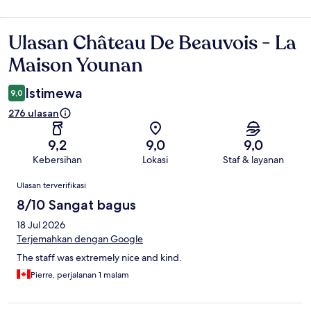
Ulasan Château De Beauvois - La
Ulasan
Maison Younan
Istimewa
9,0
276 ulasan
9,2
9,0
9,0
Kebersihan
Lokasi
Staf & layanan
Ulasan
Ulasan terverifikasi
8/10 Sangat bagus
18 Jul 2026
Terjemahkan dengan Google
The staff was extremely nice and kind.
Pierre, perjalanan 1 malam