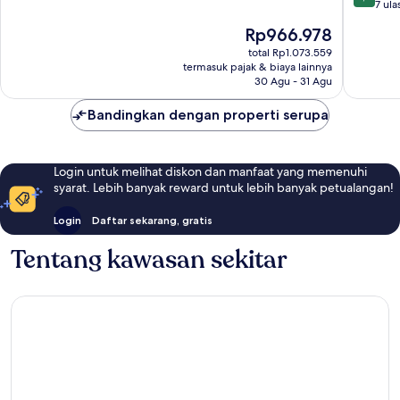
dari
7 ula
10,
Harga
Rp966.978
Istimew
sekarang
7
total Rp1.073.559
Rp966.978
termasuk pajak & biaya lainnya
ulasan
30 Agu - 31 Agu
Bandingkan dengan properti serupa
Login untuk melihat diskon dan manfaat yang memenuhi
syarat. Lebih banyak reward untuk lebih banyak petualangan!
Login
Daftar sekarang, gratis
Tentang kawasan sekitar