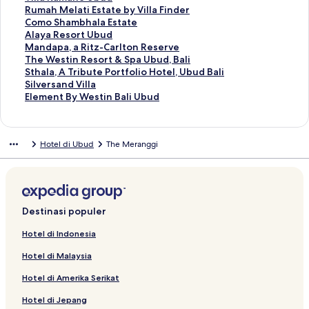
k
u
t
n
u
r
a
d
n
a
t
S
n
a
t
u
a
T
Rumah Melati Estate by Villa Finder
A
k
u
t
n
u
r
a
d
n
a
t
S
n
a
t
u
a
T
Como Shambhala Estate
d
T
k
u
t
n
u
r
a
d
n
a
t
S
n
a
t
u
a
T
Alaya Resort Ubud
i
i
A
k
u
t
n
u
r
a
d
n
a
t
S
n
a
t
u
a
T
Mandapa, a Ritz-Carlton Reserve
w
t
d
M
k
u
t
n
u
r
a
d
n
a
t
S
n
a
t
u
a
T
The Westin Resort & Spa Ubud, Bali
a
i
i
a
R
k
u
t
n
u
r
a
d
n
a
t
S
n
a
t
u
a
T
Sthala, A Tribute Portfolio Hotel, Ubud Bali
n
k
w
y
a
R
k
u
t
n
u
r
a
d
n
a
t
S
n
a
t
u
a
T
Silversand Villa
a
D
a
a
p
o
C
k
u
t
n
u
r
a
d
n
a
t
S
n
a
t
u
a
T
Element By Westin Bali Ubud
B
u
n
U
u
y
o
V
k
u
t
n
u
r
a
d
n
a
t
S
n
a
t
u
a
i
a
a
b
a
a
m
i
K
k
u
t
n
u
r
a
d
n
a
t
S
n
a
t
u
s
U
S
u
n
l
o
c
a
T
k
u
t
n
u
r
a
d
n
a
t
S
n
a
t
Hotel di Ubud
The Meranggi
m
b
u
d
C
P
U
e
p
h
R
k
u
t
n
u
r
a
d
n
a
t
S
n
a
a
u
w
R
i
i
m
r
p
e
u
T
k
u
t
n
u
r
a
d
n
a
t
S
n
d
e
e
l
t
a
o
a
U
m
h
J
k
u
t
n
u
r
a
d
n
a
t
S
t
s
i
a
U
y
S
b
a
e
a
K
k
u
t
n
u
r
a
d
n
a
t
a
o
V
M
b
B
e
u
h
P
c
o
O
k
u
t
n
u
r
a
d
n
a
r
i
a
u
a
n
d
K
a
i
m
y
O
k
u
t
n
u
r
a
d
n
Destinasi populer
t
l
h
d
l
s
V
A
y
R
a
o
n
V
k
u
t
n
u
r
a
d
a
l
a
i
e
i
Y
o
e
n
9
y
i
R
k
u
t
n
u
r
a
Hotel di Indonesia
n
a
s
l
U
g
s
e
4
x
l
u
C
k
u
t
n
u
r
Hotel di Malaysia
d
b
U
l
R
a
i
k
0
P
l
m
o
A
k
u
t
n
u
S
y
b
a
E
n
d
a
1
a
a
a
m
l
M
k
u
t
n
Hotel di Amerika Serikat
p
I
u
g
S
V
e
a
4
r
K
h
o
a
a
T
k
u
t
a
l
d
e
O
i
n
t
T
k
a
M
S
y
n
h
S
k
u
Hotel di Jepang
y
R
R
l
c
B
h
R
m
e
h
a
d
e
t
S
k