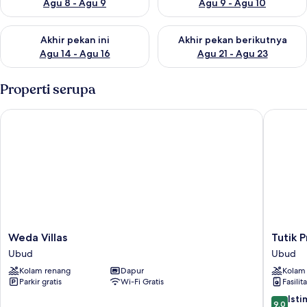
Agu 8 - Agu 9
Agu 9 - Agu 10
Periksa ketersediaan untuk akhir pekan ini Agu 14 - Agu 16
Periksa ketersediaan untuk ak
Akhir pekan ini
Akhir pekan berikutnya
Agu 14 - Agu 16
Agu 21 - Agu 23
Properti serupa
Weda Villas
Tutik Pr
Weda
Tutik
Weda Villas
Tutik 
Villas
Private
Ubud
Ubud
Ubud
House
Kolam renang
Dapur
Kolam
by
Parkir gratis
Wi-Fi Gratis
Fasilit
Supala
Ubud
9.0
Ist
9,0