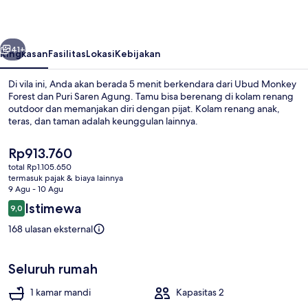
belumnya
Berikutnya
41+
Ringkasan
Fasilitas
Lokasi
Kebijakan
Di vila ini, Anda akan berada 5 menit berkendara dari Ubud Monkey
Forest dan Puri Saren Agung. Tamu bisa berenang di kolam renang
outdoor dan memanjakan diri dengan pijat. Kolam renang anak,
teras, dan taman adalah keunggulan lainnya.
Harga
Rp913.760
saat
total Rp1.105.650
ini
termasuk pajak & biaya lainnya
Rp913.760
9 Agu - 10 Agu
Kolam renang pribadi
Ulasan
Istimewa
9,0
9,0 dari 10
168 ulasan eksternal
Seluruh rumah
1 kamar mandi
Kapasitas 2