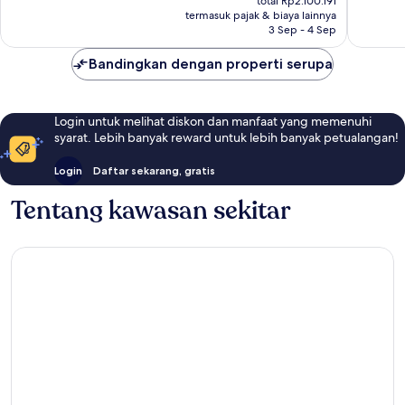
total Rp2.100.191
ulasan
ulasan
Rp1.887.840
termasuk pajak & biaya lainnya
3 Sep - 4 Sep
Bandingkan dengan properti serupa
Login untuk melihat diskon dan manfaat yang memenuhi
syarat. Lebih banyak reward untuk lebih banyak petualangan!
Login
Daftar sekarang, gratis
Tentang kawasan sekitar