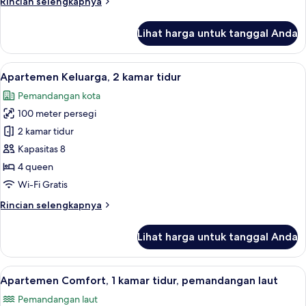
Rincian
Rincian selengkapnya
lebih
lanjut
Lihat harga untuk tanggal Anda
untuk
Studio
Comfort,
Lihat
Apartemen Keluarga, 2 kamar tidur | Ar
20
pemandangan
Apartemen Keluarga, 2 kamar tidur
semua
laut
Pemandangan kota
foto
100 meter persegi
untuk
Apartemen
2 kamar tidur
Keluarga,
Kapasitas 8
2
4 queen
kamar
Wi-Fi Gratis
tidur
Rincian
Rincian selengkapnya
lebih
lanjut
Lihat harga untuk tanggal Anda
untuk
Apartemen
Keluarga,
Lihat
Apartemen Comfort, 1 kamar tidur, pem
8
2
Apartemen Comfort, 1 kamar tidur, pemandangan laut
semua
kamar
Pemandangan laut
tidur
foto