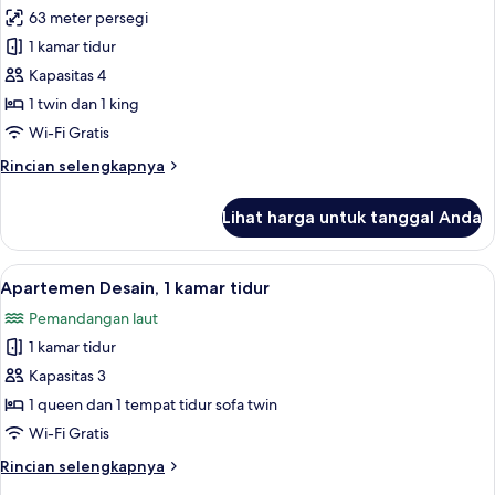
63 meter persegi
untuk
Apartemen
1 kamar tidur
Comfort,
Kapasitas 4
1
1 twin dan 1 king
kamar
Wi-Fi Gratis
tidur,
Rincian
Rincian selengkapnya
pemandangan
lebih
laut
lanjut
Lihat harga untuk tanggal Anda
untuk
Apartemen
Comfort,
Lihat
Apartemen Desain, 1 kamar tidur | Area
12
1
Apartemen Desain, 1 kamar tidur
semua
kamar
Pemandangan laut
tidur,
foto
pemandangan
1 kamar tidur
untuk
laut
Apartemen
Kapasitas 3
Desain,
1 queen dan 1 tempat tidur sofa twin
1
Wi-Fi Gratis
kamar
Rincian
Rincian selengkapnya
tidur
lebih