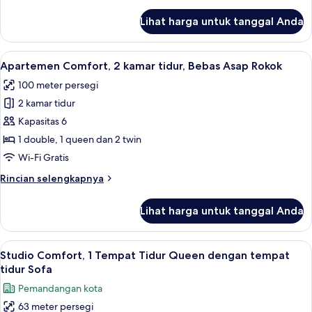
lebih
lanjut
Lihat harga untuk tanggal Anda
untuk
Apartemen
Comfort,
Lihat
Apartemen Comfort, 2 kamar tidur, Beb
21
Beberapa
Apartemen Comfort, 2 kamar tidur, Bebas Asap Rokok
semua
Tempat
100 meter persegi
Tidur
foto
2 kamar tidur
untuk
Apartemen
Kapasitas 6
Comfort,
1 double, 1 queen dan 2 twin
2
Wi-Fi Gratis
kamar
Rincian
Rincian selengkapnya
tidur,
lebih
Bebas
lanjut
Lihat harga untuk tanggal Anda
untuk
Asap
Apartemen
Rokok
Comfort,
Lihat
Studio Comfort, 1 Tempat Tidur Queen d
12
2
Studio Comfort, 1 Tempat Tidur Queen dengan tempat
semua
kamar
tidur Sofa
tidur,
foto
Pemandangan kota
Bebas
untuk
Asap
63 meter persegi
Studio