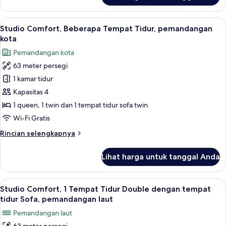
Apartemen
Comfort
Lihat
Studio Comfort, Beberapa Tempat Tidur
10
Studio Comfort, Beberapa Tempat Tidur, pemandangan
semua
kota
foto
Pemandangan kota
untuk
63 meter persegi
Studio
1 kamar tidur
Comfort,
Beberapa
Kapasitas 4
Tempat
1 queen, 1 twin dan 1 tempat tidur sofa twin
Tidur,
Wi-Fi Gratis
pemandangan
Rincian
Rincian selengkapnya
kota
lebih
lanjut
Lihat harga untuk tanggal Anda
untuk
Studio
Comfort,
Lihat
Studio Comfort, 1 Tempat Tidur Double
21
Beberapa
Studio Comfort, 1 Tempat Tidur Double dengan tempat
semua
Tempat
tidur Sofa, pemandangan laut
Tidur,
foto
Pemandangan laut
pemandangan
untuk
kota