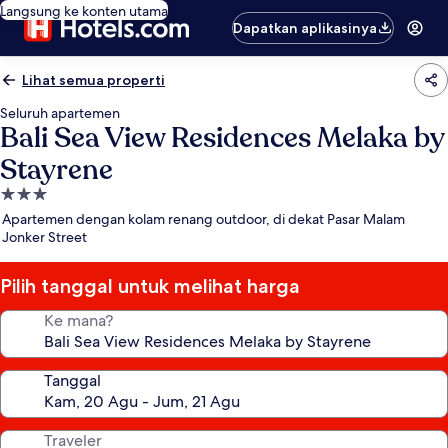
Langsung ke konten utama
Dapatkan aplikasinya
Lihat semua properti
Seluruh apartemen
Bali Sea View Residences Melaka by
Stayrene
Properti
bintang
Apartemen dengan kolam renang outdoor, di dekat Pasar Malam
3.0
Jonker Street
Pilih tanggal untuk melihat harga
Ke mana?
Tanggal
Traveler