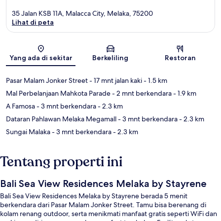
35 Jalan KSB 11A, Malacca City, Melaka, 75200
Lihat di peta
Peta
Yang ada di sekitar
Berkeliling
Restoran
Pasar Malam Jonker Street
- 17 mnt jalan kaki
- 1.5 km
Mal Perbelanjaan Mahkota Parade
- 2 mnt berkendara
- 1.9 km
A Famosa
- 3 mnt berkendara
- 2.3 km
Dataran Pahlawan Melaka Megamall
- 3 mnt berkendara
- 2.3 km
Sungai Malaka
- 3 mnt berkendara
- 2.3 km
Tentang properti ini
Bali Sea View Residences Melaka by Stayrene
Bali Sea View Residences Melaka by Stayrene berada 5 menit
berkendara dari Pasar Malam Jonker Street. Tamu bisa berenang di
kolam renang outdoor, serta menikmati manfaat gratis seperti WiFi dan