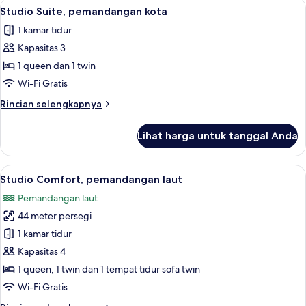
Lihat
Studio Suite, pemandangan kota | Area 
17
2
Studio Suite, pemandangan kota
semua
kamar
1 kamar tidur
tidur,
foto
Bebas
Kapasitas 3
untuk
Asap
Studio
1 queen dan 1 twin
Rokok,
Suite,
pemandangan
Wi-Fi Gratis
kota
pemandangan
Rincian
Rincian selengkapnya
kota
lebih
lanjut
Lihat harga untuk tanggal Anda
untuk
Studio
Suite,
Lihat
Studio Comfort, pemandangan laut | Set
20
pemandangan
Studio Comfort, pemandangan laut
semua
kota
Pemandangan laut
foto
44 meter persegi
untuk
Studio
1 kamar tidur
Comfort,
Kapasitas 4
pemandangan
1 queen, 1 twin dan 1 tempat tidur sofa twin
laut
Wi-Fi Gratis