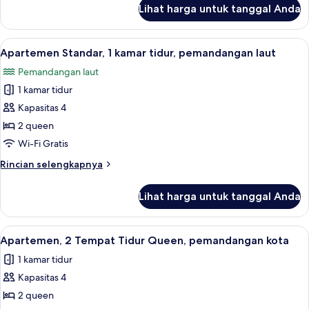
tidur
lanjut
Lihat harga untuk tanggal Anda
untuk
Apartemen
Comfort,
Lihat
Apartemen Standar, 1 kamar tidur, pem
13
1
Apartemen Standar, 1 kamar tidur, pemandangan laut
semua
kamar
Pemandangan laut
tidur
foto
1 kamar tidur
untuk
Apartemen
Kapasitas 4
Standar,
2 queen
1
Wi-Fi Gratis
kamar
Rincian
Rincian selengkapnya
tidur,
lebih
pemandangan
lanjut
Lihat harga untuk tanggal Anda
untuk
laut
Apartemen
Standar,
Lihat
Smart TV 58-inci dengan saluran TV dig
14
1
Apartemen, 2 Tempat Tidur Queen, pemandangan kota
semua
kamar
1 kamar tidur
tidur,
foto
pemandangan
Kapasitas 4
untuk
laut
Apartemen,
2 queen