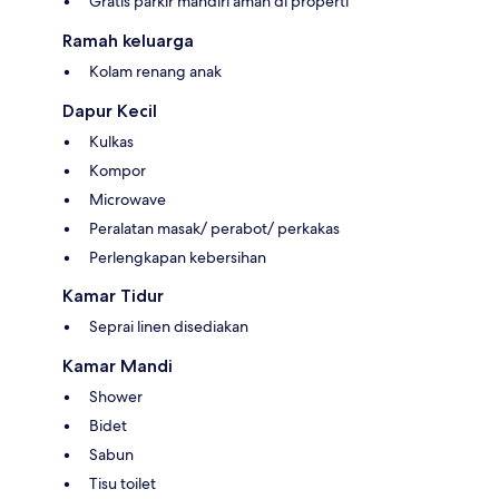
Gratis parkir mandiri aman di properti
Ramah keluarga
Kolam renang anak
Dapur Kecil
Kulkas
Kompor
Microwave
Peralatan masak/ perabot/ perkakas
Perlengkapan kebersihan
Kamar Tidur
Seprai linen disediakan
Kamar Mandi
Shower
Bidet
Sabun
Tisu toilet