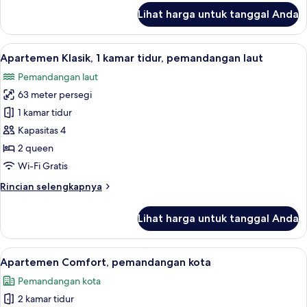
lanjut
Lihat harga untuk tanggal Anda
untuk
Apartemen
Desain,
Lihat
Apartemen Klasik, 1 kamar tidur, peman
16
1
Apartemen Klasik, 1 kamar tidur, pemandangan laut
semua
kamar
Pemandangan laut
tidur
foto
63 meter persegi
untuk
Apartemen
1 kamar tidur
Klasik,
Kapasitas 4
1
2 queen
kamar
Wi-Fi Gratis
tidur,
Rincian
Rincian selengkapnya
pemandangan
lebih
laut
lanjut
Lihat harga untuk tanggal Anda
untuk
Apartemen
Klasik,
Lihat
Apartemen Comfort, pemandangan kota 
15
1
Apartemen Comfort, pemandangan kota
semua
kamar
Pemandangan kota
tidur,
foto
pemandangan
2 kamar tidur
untuk