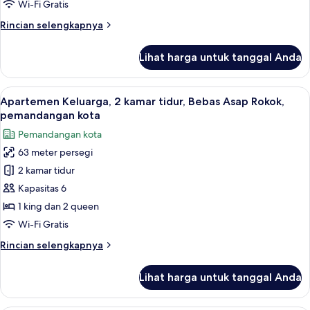
2
Wi-Fi Gratis
Tempat
Rincian
Rincian selengkapnya
Tidur
lebih
Queen,
lanjut
Lihat harga untuk tanggal Anda
untuk
pemandangan
Apartemen,
kota
2
Lihat
Apartemen Keluarga, 2 kamar tidur, Be
18
Tempat
Apartemen Keluarga, 2 kamar tidur, Bebas Asap Rokok,
semua
Tidur
pemandangan kota
Queen,
foto
Pemandangan kota
pemandangan
untuk
kota
63 meter persegi
Apartemen
2 kamar tidur
Keluarga,
2
Kapasitas 6
kamar
1 king dan 2 queen
tidur,
Wi-Fi Gratis
Bebas
Rincian
Rincian selengkapnya
Asap
lebih
Rokok,
lanjut
Lihat harga untuk tanggal Anda
untuk
pemandangan
Apartemen
kota
Keluarga,