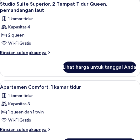
Lihat
12
Studio Suite Superior, 2 Tempat Tidur Queen,
semua
pemandangan laut
foto
1 kamar tidur
untuk
Kapasitas 4
Studio
2 queen
Suite
Superior,
Wi-Fi Gratis
2
Rincian
Rincian selengkapnya
Tempat
lebih
lanjut
Tidur
Lihat harga untuk tanggal Anda
untuk
Queen,
Studio
pemandangan
Suite
Lihat
Apartemen Comfort, 1 kamar tidur | Are
11
laut
Superior,
Apartemen Comfort, 1 kamar tidur
semua
2
1 kamar tidur
Tempat
foto
Tidur
Kapasitas 3
untuk
Queen,
Apartemen
1 queen dan 1 twin
pemandangan
Comfort,
laut
Wi-Fi Gratis
1
Rincian
Rincian selengkapnya
kamar
lebih