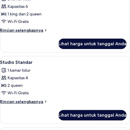
tidur
foto
Kapasitas 6
untuk
Apartemen
1 king dan 2 queen
Keluarga,
Wi-Fi Gratis
2
Rincian
Rincian selengkapnya
kamar
lebih
tidur,
lanjut
Lihat harga untuk tanggal Anda
untuk
pemandangan
Apartemen
laut
Keluarga,
Lihat
Studio Standar | Setrika/meja setrika, W
10
2
Studio Standar
semua
kamar
1 kamar tidur
tidur,
foto
pemandangan
Kapasitas 4
untuk
laut
Studio
2 queen
Standar
Wi-Fi Gratis
Rincian
Rincian selengkapnya
lebih
lanjut
Lihat harga untuk tanggal Anda
untuk
Studio
Standar
Studio Suite Superior, 2 Tempat Tidur 