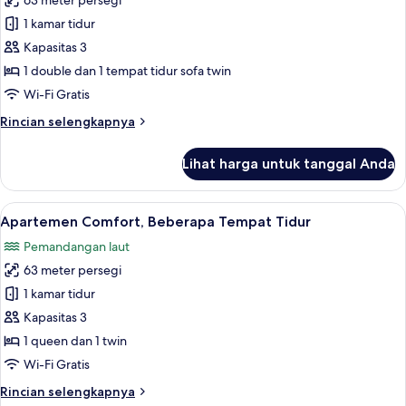
63 meter persegi
Studio
1 kamar tidur
Comfort,
1
Kapasitas 3
Tempat
1 double dan 1 tempat tidur sofa twin
Tidur
Wi-Fi Gratis
Double
Rincian
Rincian selengkapnya
dengan
lebih
tempat
lanjut
Lihat harga untuk tanggal Anda
untuk
tidur
Studio
Sofa,
Comfort,
Lihat
Apartemen Comfort, Beberapa Tempat Ti
pemandangan
16
1
Apartemen Comfort, Beberapa Tempat Tidur
semua
laut
Tempat
Pemandangan laut
Tidur
foto
Double
63 meter persegi
untuk
dengan
Apartemen
1 kamar tidur
tempat
Comfort,
tidur
Kapasitas 3
Sofa,
Beberapa
1 queen dan 1 twin
pemandangan
Tempat
Wi-Fi Gratis
laut
Tidur
Rincian
Rincian selengkapnya