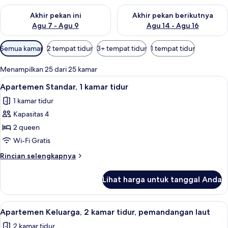
Periksa ketersediaan untuk akhir pekan ini Agu 7 - Agu 9
Periksa ketersediaan untuk ak
Akhir pekan ini
Akhir pekan berikutnya
Agu 7 - Agu 9
Agu 14 - Agu 16
Filter
Semua kamar
2 tempat tidur
3+ tempat tidur
1 tempat tidur
tersedia
untuk
Menampilkan 25 dari 25 kamar
kamar
Lihat
Apartemen Standar, 1 kamar tidur | Setr
11
Apartemen Standar, 1 kamar tidur
semua
1 kamar tidur
foto
Kapasitas 4
untuk
Apartemen
2 queen
Standar,
Wi-Fi Gratis
1
Rincian
Rincian selengkapnya
kamar
lebih
tidur
lanjut
Lihat harga untuk tanggal Anda
untuk
Apartemen
Standar,
Lihat
Apartemen Keluarga, 2 kamar tidur, pe
16
1
Apartemen Keluarga, 2 kamar tidur, pemandangan laut
semua
kamar
2 kamar tidur