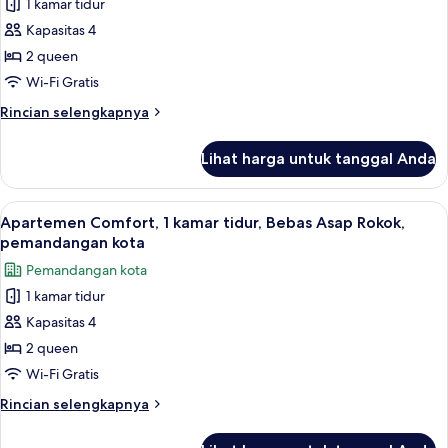
1 kamar tidur
Apartemen
Kapasitas 4
Comfort,
2
2 queen
Tempat
Wi-Fi Gratis
Tidur
Rincian
Rincian selengkapnya
Queen,
lebih
Bebas
lanjut
Lihat harga untuk tanggal Anda
untuk
Asap
Apartemen
Rokok,
Comfort,
Lihat
Apartemen Comfort, 1 kamar tidur, Beb
pemandangan
14
2
Apartemen Comfort, 1 kamar tidur, Bebas Asap Rokok,
semua
Tempat
laut
pemandangan kota
Tidur
foto
Pemandangan kota
Queen,
untuk
Bebas
1 kamar tidur
Apartemen
Asap
Kapasitas 4
Comfort,
Rokok,
pemandangan
1
2 queen
laut
kamar
Wi-Fi Gratis
tidur,
Rincian
Rincian selengkapnya
Bebas
lebih
Asap
lanjut