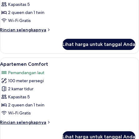
laut
Apartemen
Kapasitas 5
Comfort,
2 queen dan 1 twin
pemandangan
Wi-Fi Gratis
kota
Rincian
Rincian selengkapnya
lebih
lanjut
Lihat harga untuk tanggal Anda
untuk
Apartemen
Comfort,
Lihat
Apartemen Comfort | Setrika/meja setri
13
pemandangan
Apartemen Comfort
semua
kota
Pemandangan laut
foto
100 meter persegi
untuk
Apartemen
2 kamar tidur
Comfort
Kapasitas 5
2 queen dan 1 twin
Wi-Fi Gratis
Rincian
Rincian selengkapnya
lebih
lanjut
Lihat harga untuk tanggal Anda
untuk