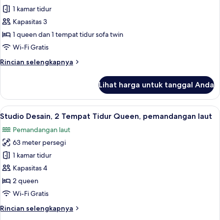
Rokok
1 kamar tidur
Comfort,
1
Kapasitas 3
Tempat
1 queen dan 1 tempat tidur sofa twin
Tidur
Wi-Fi Gratis
Queen
Rincian
Rincian selengkapnya
dengan
lebih
tempat
lanjut
Lihat harga untuk tanggal Anda
untuk
tidur
Studio
Sofa
Comfort,
Lihat
Studio Desain, 2 Tempat Tidur Queen, 
19
1
Studio Desain, 2 Tempat Tidur Queen, pemandangan laut
semua
Tempat
Pemandangan laut
Tidur
foto
Queen
63 meter persegi
untuk
dengan
Studio
1 kamar tidur
tempat
Desain,
tidur
Kapasitas 4
Sofa
2
2 queen
Tempat
Wi-Fi Gratis
Tidur
Rincian
Rincian selengkapnya
Queen,
lebih