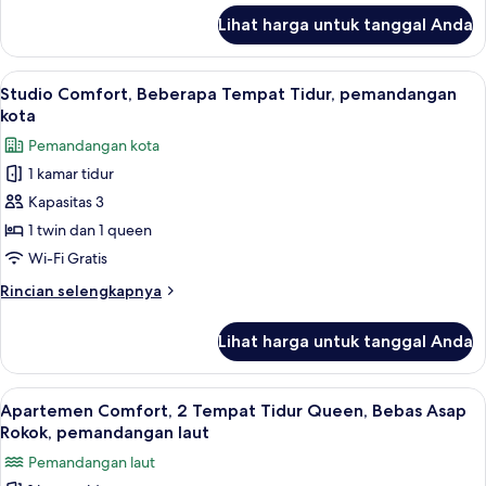
pemandangan
lanjut
Lihat harga untuk tanggal Anda
laut
untuk
Studio
Desain,
Lihat
Studio Comfort, Beberapa Tempat Tidur
19
2
Studio Comfort, Beberapa Tempat Tidur, pemandangan
semua
Tempat
kota
Tidur
foto
Pemandangan kota
Queen,
untuk
pemandangan
1 kamar tidur
Studio
laut
Kapasitas 3
Comfort,
Beberapa
1 twin dan 1 queen
Tempat
Wi-Fi Gratis
Tidur,
Rincian
Rincian selengkapnya
pemandangan
lebih
kota
lanjut
Lihat harga untuk tanggal Anda
untuk
Studio
Comfort,
Lihat
Apartemen Comfort, 2 Tempat Tidur Qu
14
Beberapa
Apartemen Comfort, 2 Tempat Tidur Queen, Bebas Asap
semua
Tempat
Rokok, pemandangan laut
Tidur,
foto
Pemandangan laut
pemandangan
untuk
kota