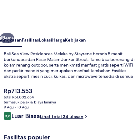
Sea
View
Residences
Melaka
belumnya
Berikutnya
by
418+
Ringkasan
Fasilitas
Lokasi
Harga
Kebijakan
Stayrene
Bali Sea View Residences Melaka by Stayrene berada 5 menit
berkendara dari Pasar Malam Jonker Street. Tamu bisa berenang di
kolam renang outdoor, serta menikmati manfaat gratis seperti WiFi
dan parkir mandiri yang merupakan manfaat tambahan.Fasilitas
ekstra seperti mesin cuci, kulkas, dan microwave tersedia di semua
apartemen.
Harga
Rp713.553
saat
total Rp1.002.654
ini
termasuk pajak & biaya lainnya
Apartemen Standar, 1 kamar tidur, pema
Rp713.553
9 Agu - 10 Agu
Ulasan
Luar Biasa
8,8
Lihat total 34 ulasan
8,8 dari 10
Fasilitas populer