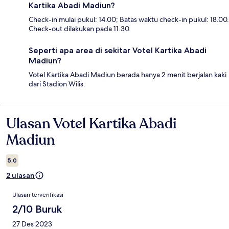
Kartika Abadi Madiun?
Check-in mulai pukul: 14.00; Batas waktu check-in pukul: 18.00.
Check-out dilakukan pada 11.30.
Seperti apa area di sekitar Votel Kartika Abadi
Madiun?
Votel Kartika Abadi Madiun berada hanya 2 menit berjalan kaki
dari Stadion Wilis.
Ulasan Votel Kartika Abadi
Ulasan
Madiun
5,0
2 ulasan
Ulasan
Ulasan terverifikasi
2/10 Buruk
27 Des 2023