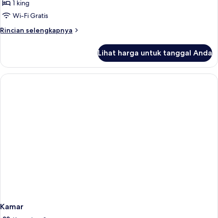
1 king
Wi-Fi Gratis
Rincian
Rincian selengkapnya
lebih
lanjut
Lihat harga untuk tanggal Anda
untuk
Deluxe
Double
Room
Kamar