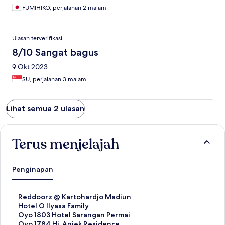
FUMIHIKO, perjalanan 2 malam
Ulasan terverifikasi
8/10 Sangat bagus
9 Okt 2023
SU, perjalanan 3 malam
Lihat semua 2 ulasan
Terus menjelajah
Penginapan
T
Reddoorz @ Kartohardjo Madiun
a
T
Hotel O Ilyasa Family
u
a
T
Oyo 1803 Hotel Sarangan Permai
t
u
a
T
Oyo 1784 Hj. Aniek Residence