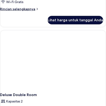
Deluks
Wi-Fi Gratis
Rincian
Rincian selengkapnya
lebih
lanjut
Lihat harga untuk tanggal Anda
untuk
Kamar
Double
Deluks
Deluxe Double Room
Kapasitas 2