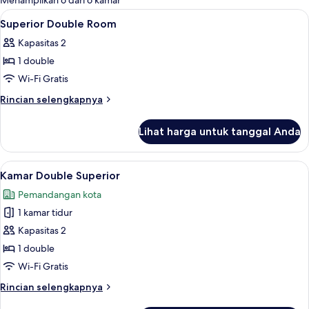
Menampilkan 6 dari 6 kamar
kamar
Lihat
Wi-Fi gratis dan seprai linen
5
Superior Double Room
semua
Kapasitas 2
foto
1 double
untuk
Superior
Wi-Fi Gratis
Double
Rincian
Rincian selengkapnya
Room
lebih
lanjut
Lihat harga untuk tanggal Anda
untuk
Superior
Double
Lihat
Kamar Double Superior | Wi-Fi gratis d
9
Room
Kamar Double Superior
semua
Pemandangan kota
foto
1 kamar tidur
untuk
Kamar
Kapasitas 2
Double
1 double
Superior
Wi-Fi Gratis
Rincian
Rincian selengkapnya
lebih