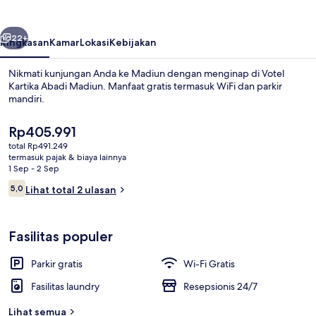
Madiun
belumnya
Berikutnya
22+
Ringkasan
Kamar
Lokasi
Kebijakan
Nikmati kunjungan Anda ke Madiun dengan menginap di Votel
Kartika Abadi Madiun. Manfaat gratis termasuk WiFi dan parkir
mandiri.
Harga
Rp405.991
saat
total Rp491.249
ini
termasuk pajak & biaya lainnya
Rp405.991
1 Sep - 2 Sep
Ulasan
5,0
Lihat total 2 ulasan
Bagian depan properti
5,0 dari 10
Fasilitas populer
Parkir gratis
Wi-Fi Gratis
Fasilitas laundry
Resepsionis 24/7
Lihat semua