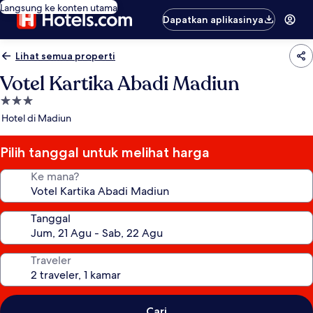
Langsung ke konten utama
Dapatkan aplikasinya
Lihat semua properti
Votel Kartika Abadi Madiun
Properti
bintang
Hotel di Madiun
3.0
Pilih tanggal untuk melihat harga
Ke mana?
Tanggal
Traveler
Cari