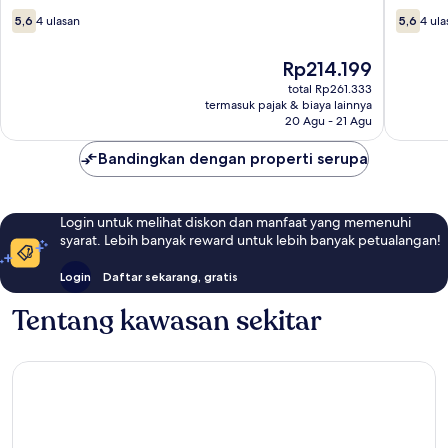
5.6
5.6
5,6
4 ulasan
5,6
4 ula
dari
dari
10,
10,
Harga
Rp214.199
4
4
sekarang
ulasan
ulasan
total Rp261.333
Rp214.199
termasuk pajak & biaya lainnya
20 Agu - 21 Agu
Bandingkan dengan properti serupa
Login untuk melihat diskon dan manfaat yang memenuhi
syarat. Lebih banyak reward untuk lebih banyak petualangan!
Login
Daftar sekarang, gratis
Tentang kawasan sekitar