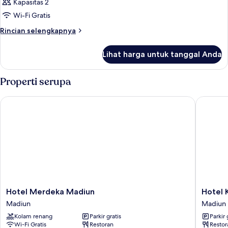
Kapasitas 2
Wi-Fi Gratis
Rincian
Rincian selengkapnya
lebih
lanjut
Lihat harga untuk tanggal Anda
untuk
Kamar
Properti serupa
Hotel Merdeka Madiun
Hotel Kh
Hotel
Hotel
Hotel Merdeka Madiun
Hotel 
Merdeka
Kharism
Madiun
Madiun
Madiun
Madiun
Kolam renang
Parkir gratis
Parkir 
Madiun
Wi-Fi Gratis
Restoran
Restor