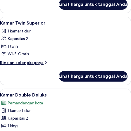
lanjut
Lihat harga untuk tanggal Anda
untuk
Kamar
Double
Lihat
Kamar Twin Superior | Wi-Fi gratis dan
6
Superior
Kamar Twin Superior
semua
1 kamar tidur
foto
Kapasitas 2
untuk
Kamar
1 twin
Twin
Wi-Fi Gratis
Superior
Rincian
Rincian selengkapnya
lebih
lanjut
Lihat harga untuk tanggal Anda
untuk
Kamar
Twin
Lihat
Wi-Fi gratis dan seprai linen
9
Superior
Kamar Double Deluks
semua
Pemandangan kota
foto
1 kamar tidur
untuk
Kamar
Kapasitas 2
Double
1 king