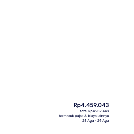
rti)
Melayani makan siang dan makan ma
Harga
Rp4.459.043
saat
total Rp4.982.448
ini
termasuk pajak & biaya lainnya
Eksterior
Rp4.459.043
28 Agu - 29 Agu