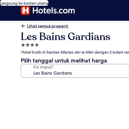
Langsung ke konten utama
Lihat semua properti
Les Bains Gardians
Properti
bintang
Hotel butik di Saintes-Maries-de-la-Mer dengan 2 kolam re
4.0
Pilih tanggal untuk melihat harga
Ke mana?
Galeri
foto
untuk
Les
Bains
Gardians