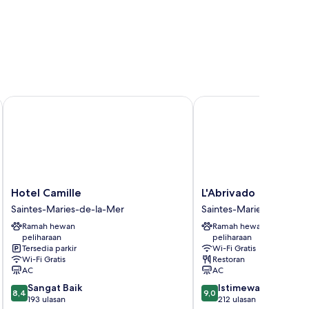
Hotel Camille
L'Abrivado
Hotel
L'Abrivado
Hotel Camille
L'Abrivado
Camille
Saintes-
Saintes-Maries-de-la-Mer
Saintes-Maries-de-la-M
Saintes-
Maries-
Ramah hewan
Ramah hewan
Maries-
de-
peliharaan
peliharaan
de-
la-
Tersedia parkir
Wi-Fi Gratis
la-
Mer
Wi-Fi Gratis
Restoran
Mer
AC
AC
8.4
9.0
Sangat Baik
Istimewa
8,4
9,0
dari
dari
193 ulasan
212 ulasan