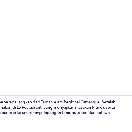
Bar (di prope
ya beberapa langkah dari Taman Alam Regional Camargue. Setelah
 makan di Le Restaurant, yang menyajikan masakan Prancis serta
 bar tepi kolam renang, lapangan tenis outdoor, dan hot tub
Eksterior