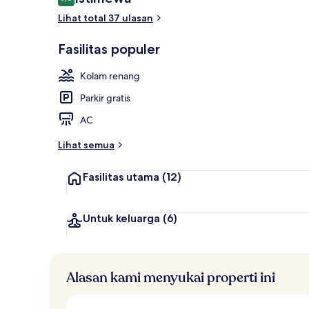
9,0 dari 10
Lihat total 37 ulasan
Kabin Superio
Fasilitas populer
Kolam renang
Parkir gratis
AC
Lihat semua
Fasilitas utama
(12)
Untuk keluarga
(6)
Alasan kami menyukai properti ini