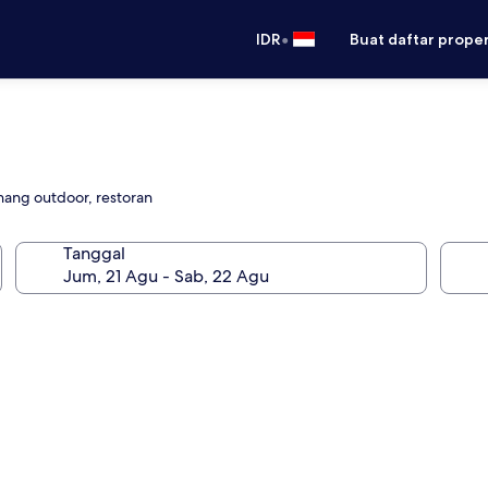
•
IDR
Buat daftar prope
nang outdoor, restoran
Tanggal