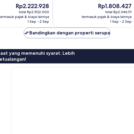
10,
Harga
Harga
Rp2.222.928
Rp1.808.427
Sangat
sekarang
sekarang
Baik,
total Rp2.502.000
total Rp2.046.111
Rp2.222.928
Rp1.808.427
termasuk pajak & biaya lainnya
termasuk pajak & biaya lainnya
151
1 Sep - 2 Sep
1 Sep - 2 Sep
ulasan
Bandingkan dengan properti serupa
faat yang memenuhi syarat. Lebih
etualangan!