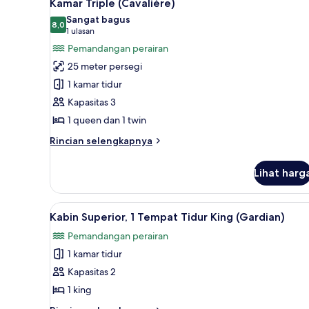
5
(Manadier)
Kamar Triple (Cavalière)
semua
Sangat bagus
foto
8,0
8,0 dari 10
(1
1 ulasan
untuk
ulasan)
Pemandangan perairan
Kamar
25 meter persegi
Triple
1 kamar tidur
(Cavalière)
Kapasitas 3
1 queen dan 1 twin
Rincian
Rincian selengkapnya
lebih
lanjut
Lihat harg
untuk
Kamar
Triple
Lihat
Kabin Superior, 1 Tempat Tidur
4
(Cavalière)
Kabin Superior, 1 Tempat Tidur King (Gardian)
semua
Pemandangan perairan
foto
1 kamar tidur
untuk
Kabin
Kapasitas 2
Superior,
1 king
1