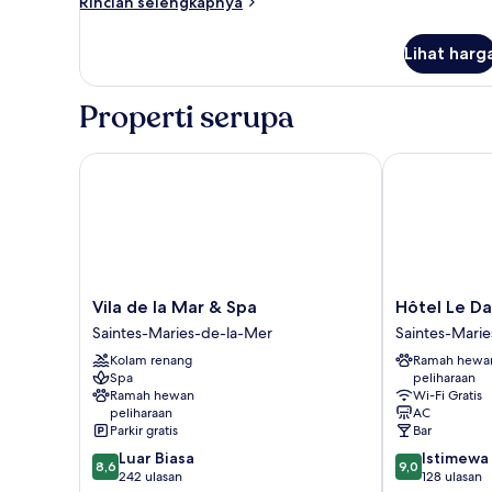
Rincian
Rincian selengkapnya
Tempat
lebih
Tidur
lanjut
Lihat harg
untuk
King
Kabin
(Gardian)
Superior,
Properti serupa
1
Tempat
Tidur
Vila de la Mar & Spa
Hôtel Le Daup
King
(Gardian)
Vila
Hôtel
Vila de la Mar & Spa
Hôtel Le Da
de
Le
Saintes-Maries-de-la-Mer
Saintes-Mari
la
Dauphin
Kolam renang
Ramah hewa
Mar
Bleu
Spa
peliharaan
&
Saintes-
Ramah hewan
Wi-Fi Gratis
Spa
Maries-
peliharaan
AC
Saintes-
de-
Parkir gratis
Bar
Maries-
la-
8.6
9.0
Luar Biasa
Istimewa
de-
Mer
8,6
9,0
dari
dari
242 ulasan
128 ulasan
la-