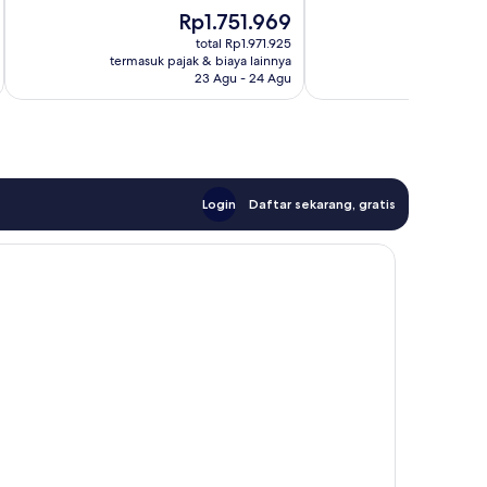
10,
10,
Harga
H
Rp1.751.969
Sangat
Istimewa,
sekarang
s
Baik,
212
total Rp1.971.925
Rp1.751.969
R
termasuk pajak & biaya lainnya
termasuk paj
193
ulasan
23 Agu - 24 Agu
ulasan
Login
Daftar sekarang, gratis