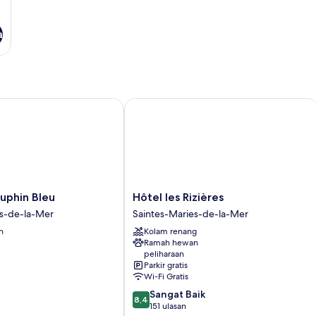
a
hin Bleu
Hôtel les Rizières
Hôtel
uphin Bleu
Hôtel les Rizières
les
es-de-la-Mer
Saintes-Maries-de-la-Mer
Rizières
n
Kolam renang
Saintes-
Ramah hewan
Maries-
peliharaan
de-
Parkir gratis
la-
Wi-Fi Gratis
Mer
8.4
Sangat Baik
8,4
dari
151 ulasan