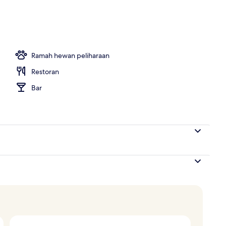
r, 1 Tempat Tidur King (Gardian) | Minibar, brankas, meja kerja, dan kedap s
Ramah hewan peliharaan
Restoran
Bar