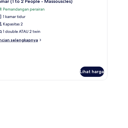
2
mar (1 to 2 People - Massouscles)
emua
ng
Pemandangan perairan
ardian)
oto
1 kamar tidur
ntuk
amar
Kapasitas 2
1 double ATAU 2 twin
o
ncian
ncian selengkapnya
bih
eople
njut
tuk
amar
assouscles)
Lihat harga
ople
ssouscles)