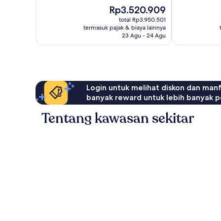
10,
10,
Mer
Harga
Rp3.520.909
Luar
Istimewa,
sekarang
Biasa,
128
total Rp3.950.501
Rp3.520.909
termasuk pajak & biaya lainnya
242
ulasan
23 Agu - 24 Agu
ulasan
Login untuk melihat diskon dan man
banyak reward untuk lebih banyak p
Tentang kawasan sekitar