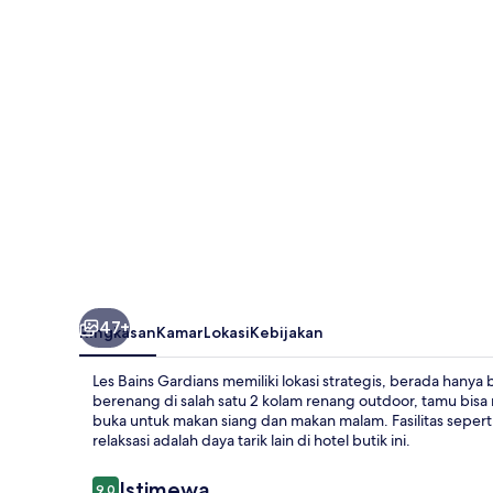
47+
Ringkasan
Kamar
Lokasi
Kebijakan
Les Bains Gardians memiliki lokasi strategis, berada han
berenang di salah satu 2 kolam renang outdoor, tamu bisa
buka untuk makan siang dan makan malam. Fasilitas seperti
relaksasi adalah daya tarik lain di hotel butik ini.
Ulasan
Istimewa
9,0