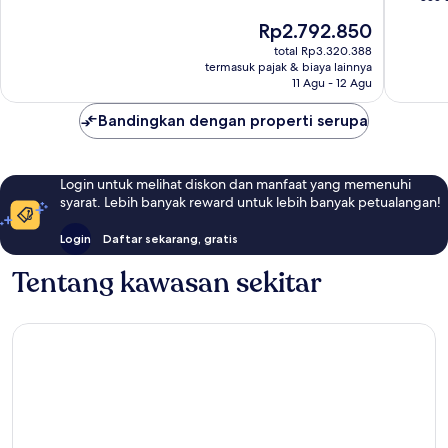
10,
Sempurna,
Harga
Rp2.792.850
Sempur
527
sekarang
855
total Rp3.320.388
ulasan
Rp2.792.850
termasuk pajak & biaya lainnya
ulasan
11 Agu - 12 Agu
Bandingkan dengan properti serupa
Login untuk melihat diskon dan manfaat yang memenuhi
syarat. Lebih banyak reward untuk lebih banyak petualangan!
Login
Daftar sekarang, gratis
Tentang kawasan sekitar