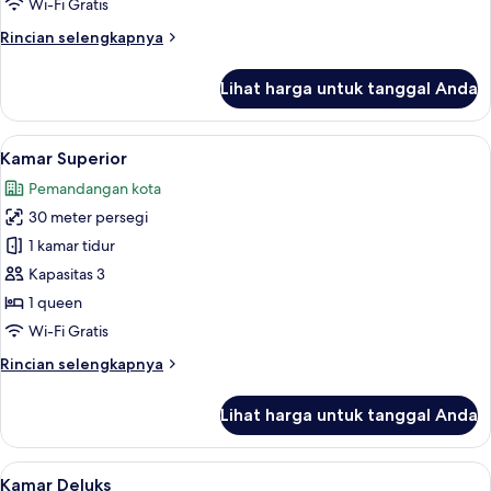
Wi-Fi Gratis
Rincian
Rincian selengkapnya
lebih
lanjut
Lihat harga untuk tanggal Anda
untuk
Kamar
Klasik
Lihat
Kamar Superior | Selimut bulu angsa, 
20
Kamar Superior
semua
Pemandangan kota
foto
30 meter persegi
untuk
Kamar
1 kamar tidur
Superior
Kapasitas 3
1 queen
Wi-Fi Gratis
Rincian
Rincian selengkapnya
lebih
lanjut
Lihat harga untuk tanggal Anda
untuk
Kamar
Superior
Lihat
Kamar Deluks | Selimut bulu angsa, ba
18
Kamar Deluks