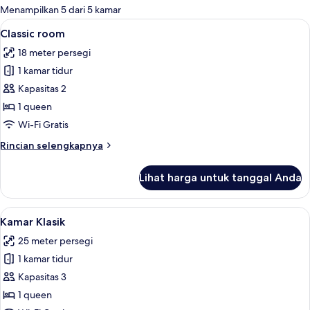
untuk
Menampilkan 5 dari 5 kamar
kamar
Lihat
Classic room | Selimut bulu angsa, ba
22
Classic room
semua
18 meter persegi
foto
1 kamar tidur
untuk
Classic
Kapasitas 2
room
1 queen
Wi-Fi Gratis
Rincian
Rincian selengkapnya
lebih
lanjut
Lihat harga untuk tanggal Anda
untuk
Classic
room
Lihat
Kamar Klasik | Selimut bulu angsa, ba
23
Kamar Klasik
semua
25 meter persegi
foto
1 kamar tidur
untuk
Kamar
Kapasitas 3
Klasik
1 queen