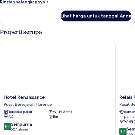
Rincian
Rincian selengkapnya
lebih
lanjut
Lihat harga untuk tanggal Anda
untuk
Kamar
Quadruple
Properti serupa
Deluks
Hotel Renaissance
Relais Pi
Hotel
Relais
Hotel Renaissance
Relais 
Renaissance
Piazza
Pusat Bersejarah Florence
Pusat Be
Pusat
Signoria
Tersedia parkir
Wi-Fi Gratis
Ramah
Bersejarah
Pusat
AC
Bar
peliha
Florence
Bersejar
Wi-Fi 
Florenc
9.4
Sempurna
9,4
9.4
Sem
dari
527 ulasan
9,4
dari
855 
10,