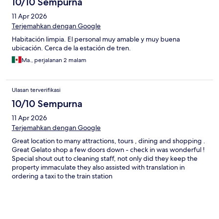
10/10 Sempurna
11 Apr 2026
Terjemahkan dengan Google
Habitación limpia. El personal muy amable y muy buena
ubicación. Cerca de la estación de tren.
Ma., perjalanan 2 malam
Ulasan terverifikasi
10/10 Sempurna
11 Apr 2026
Terjemahkan dengan Google
Great location to many attractions, tours , dining and shopping .
Great Gelato shop a few doors down - check in was wonderful !
Special shout out to cleaning staff, not only did they keep the
property immaculate they also assisted with translation in
ordering a taxi to the train station