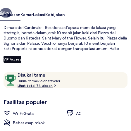
Residenza
belumnya
Berikutnya
d'epoca
79+
Ringkasan
Kamar
Lokasi
Kebijakan
Dimora del Cardinale - Residenza d'epoca memiliki lokasi yang
strategis, berada dalam jarak 10 menit jalan kaki dari Piazza del
Duomo dan Katedral Saint Mary of the Flower. Selain itu, Piazza della
Signoria dan Palazzo Vecchio hanya berjarak 10 menit berjalan
kaki.Properti ini berada dekat dengan transportasi umum: Halte
Trem Universitas San Marco berjarak 12 menit dan Pemberhentian
Trem Unità berjarak 14 menit.
VIP Access
Ulasan
10
Disukai tamu
Televisi layar datar 40-inci dengan sal
D
dari
Dinilai terbaik oleh traveler
i
Lihat total 74 ulasan
10,
n
Disukai
i
tamu
Fasilitas populer
l
a
i
Wi-Fi Gratis
AC
t
Bebas asap rokok
e