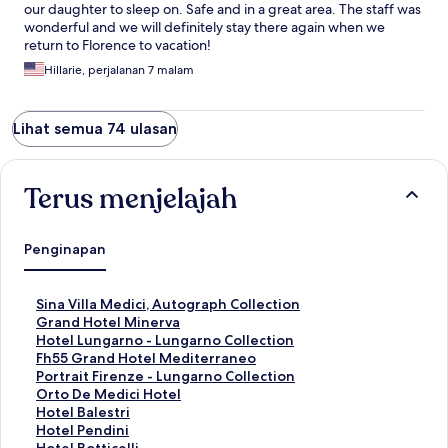
our daughter to sleep on. Safe and in a great area. The staff was
wonderful and we will definitely stay there again when we
return to Florence to vacation!
Hillarie, perjalanan 7 malam
Lihat semua 74 ulasan
Terus menjelajah
Penginapan
T
Sina Villa Medici, Autograph Collection
a
T
Grand Hotel Minerva
u
a
T
Hotel Lungarno - Lungarno Collection
t
u
a
T
Fh55 Grand Hotel Mediterraneo
a
t
u
a
T
Portrait Firenze - Lungarno Collection
n
a
t
u
a
T
Orto De Medici Hotel
S
n
a
t
u
a
T
Hotel Balestri
t
S
n
a
t
u
a
T
Hotel Pendini
a
t
S
n
a
t
u
a
T