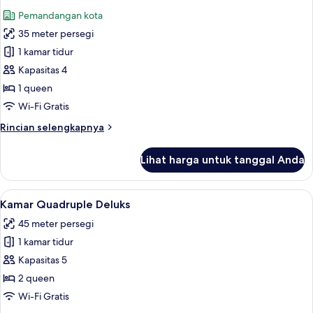
semua
Pemandangan kota
foto
35 meter persegi
untuk
Kamar
1 kamar tidur
Deluks
Kapasitas 4
1 queen
Wi-Fi Gratis
Rincian
Rincian selengkapnya
lebih
lanjut
Lihat harga untuk tanggal Anda
untuk
Kamar
Deluks
Lihat
Kamar Quadruple Deluks | Selimut bul
13
Kamar Quadruple Deluks
semua
45 meter persegi
foto
1 kamar tidur
untuk
Kamar
Kapasitas 5
Quadruple
2 queen
Deluks
Wi-Fi Gratis