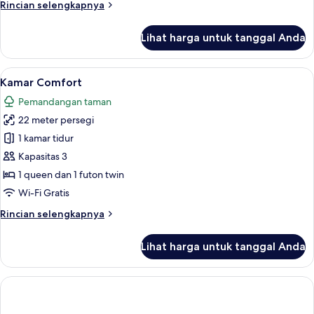
Rincian
Rincian selengkapnya
lebih
lanjut
Lihat harga untuk tanggal Anda
untuk
Kamar
Comfort
Lihat
Brankas, meja kerja, kedap suara, dan 
1
Kamar Comfort
semua
Pemandangan taman
foto
22 meter persegi
untuk
Kamar
1 kamar tidur
Comfort
Kapasitas 3
1 queen dan 1 futon twin
Wi-Fi Gratis
Rincian
Rincian selengkapnya
lebih
lanjut
Lihat harga untuk tanggal Anda
untuk
Kamar
Comfort