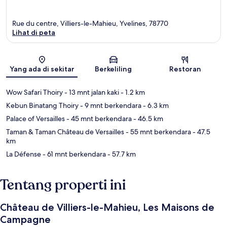
Rue du centre, Villiers-le-Mahieu, Yvelines, 78770
Lihat di peta
Peta
Yang ada di sekitar
Berkeliling
Restoran
Wow Safari Thoiry
- 13 mnt jalan kaki
- 1.2 km
Kebun Binatang Thoiry
- 9 mnt berkendara
- 6.3 km
Palace of Versailles
- 45 mnt berkendara
- 46.5 km
Taman & Taman Château de Versailles
- 55 mnt berkendara
- 47.5
km
La Défense
- 61 mnt berkendara
- 57.7 km
Tentang properti ini
Château de Villiers-le-Mahieu, Les Maisons de
Campagne