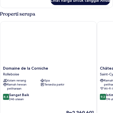
Lihat harga untuk tanggal Anda
untuk
Kamar
Keluarga
Properti serupa
Domaine de la Corniche
Château 
Domaine
Château
Domaine de la Corniche
Châtea
de
de
Rolleboise
Saint-Cy
la
la
Kolam renang
Spa
Ramah
Corniche
Bûcheri
Ramah hewan
Tersedia parkir
peliha
Rolleboise
Saint-
peliharaan
Wi-Fi 
Cyr-
8.4
9.2
Sangat Baik
en-
Ist
8,4
9,2
dari
dari
246 ulasan
Arthies
174 u
10,
10,
Sangat
Istimew
Harga
Rp2.369.691
Baik,
174