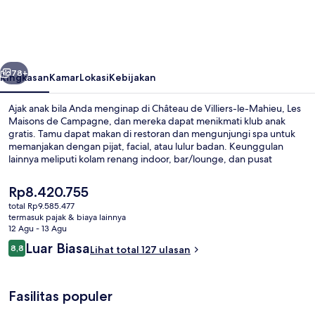
Villiers-
le-
Mahieu,
belumnya
Berikutnya
Les
78+
Ringkasan
Kamar
Lokasi
Kebijakan
Maisons
Ajak anak bila Anda menginap di Château de Villiers-le-Mahieu, Les
de
Maisons de Campagne, dan mereka dapat menikmati klub anak
gratis. Tamu dapat makan di restoran dan mengunjungi spa untuk
Campagne
memanjakan dengan pijat, facial, atau lulur badan. Keunggulan
lainnya meliputi kolam renang indoor, bar/lounge, dan pusat
kebugaran.
Harga
Rp8.420.755
saat
total Rp9.585.477
ini
termasuk pajak & biaya lainnya
Desain gedung
Rp8.420.755
12 Agu - 13 Agu
Ulasan
Luar Biasa
8,8
Lihat total 127 ulasan
8,8 dari 10
Fasilitas populer