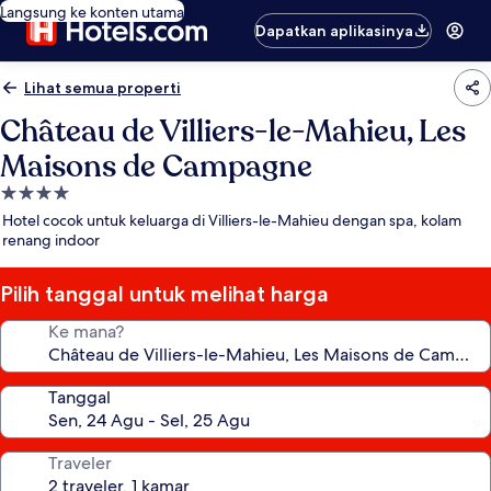
Langsung ke konten utama
Dapatkan aplikasinya
Lihat semua properti
Château de Villiers-le-Mahieu, Les
Maisons de Campagne
Properti
bintang
Hotel cocok untuk keluarga di Villiers-le-Mahieu dengan spa, kolam
4.0
renang indoor
Pilih tanggal untuk melihat harga
Ke mana?
Tanggal
Traveler