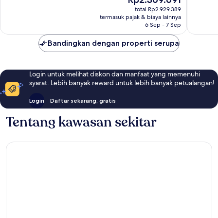
sekarang
246
ulasan
total Rp2.929.389
Rp2.369.691
ulasan
termasuk pajak & biaya lainnya
6 Sep - 7 Sep
Bandingkan dengan properti serupa
Login untuk melihat diskon dan manfaat yang memenuhi
syarat. Lebih banyak reward untuk lebih banyak petualangan!
Login
Daftar sekarang, gratis
Tentang kawasan sekitar