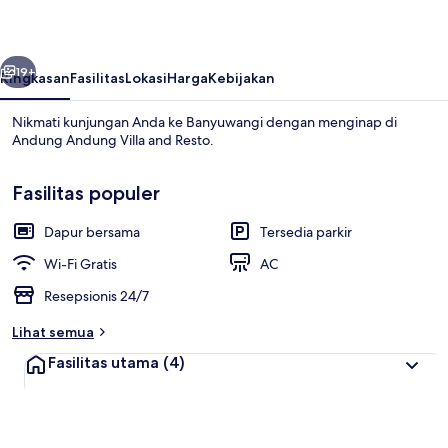
and
Resto
belumnya
Berikutnya
19+
Ringkasan
Fasilitas
Lokasi
Harga
Kebijakan
Nikmati kunjungan Anda ke Banyuwangi dengan menginap di
Andung Andung Villa and Resto.
Fasilitas populer
Dapur bersama
Tersedia parkir
Wi-Fi Gratis
AC
Bagian depan properti
Resepsionis 24/7
Lihat semua
Fasilitas utama
(4)