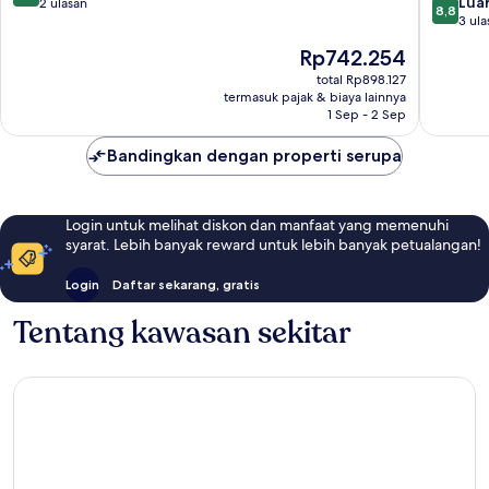
8.8
Luar
dari
2 ulasan
8,8
dari
3 ula
10,
10,
Istimewa,
Harga
Rp742.254
Luar
2
sekarang
Biasa,
total Rp898.127
ulasan
Rp742.254
termasuk pajak & biaya lainnya
3
1 Sep - 2 Sep
ulasan
Bandingkan dengan properti serupa
Login untuk melihat diskon dan manfaat yang memenuhi
syarat. Lebih banyak reward untuk lebih banyak petualangan!
Login
Daftar sekarang, gratis
Tentang kawasan sekitar