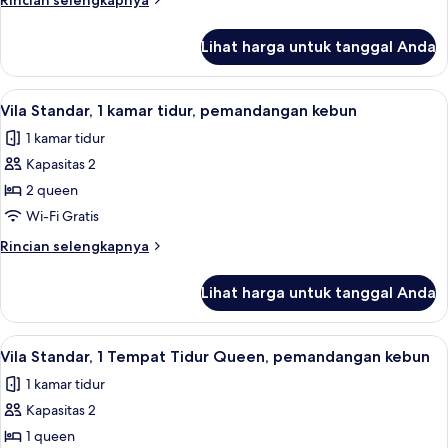
Rincian selengkapnya
lebih
lanjut
Lihat harga untuk tanggal Anda
untuk
Vila
Standar
Lihat
Vila Standar, 1 kamar tidur, pemandan
3
Vila Standar, 1 kamar tidur, pemandangan kebun
semua
1 kamar tidur
foto
Kapasitas 2
untuk
Vila
2 queen
Standar,
Wi-Fi Gratis
1
Rincian
Rincian selengkapnya
kamar
lebih
tidur,
lanjut
Lihat harga untuk tanggal Anda
untuk
pemandangan
Vila
kebun
Standar,
Lihat
Vila Standar, 1 Tempat Tidur Queen,
2
1
Vila Standar, 1 Tempat Tidur Queen, pemandangan kebun
semua
kamar
1 kamar tidur
tidur,
foto
pemandangan
Kapasitas 2
untuk
kebun
Vila
1 queen