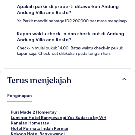
Apakah parkir di properti ditawarkan Andung
Andung Villa and Resto?
Ya.Parkir mandiri seharga IDR 200000 per masa menginap.
Kapan waktu check-in dan check-out di Andung
Andung Villa and Resto?
Check-in mulai pukul: 14.00; Batas waktu check-in pukul:
kapan saja. Check-out dilakukan pada tengah hari.
Terus menjelajah
Penginapan
T
Puri Made 2 Homestay
a
T
Luminor Hotel Banyuwangi Yos Sudarso by WH
u
a
T
Kanalan Homestay
t
u
a
T
Hotel Permata Indah Permai
a
t
u
a
T
Kokoon Hotel Banyuwangi