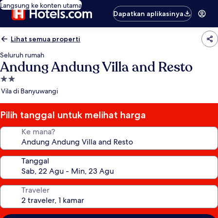
Langsung ke konten utama
Dapatkan aplikasinya
Lihat semua properti
Seluruh rumah
Andung Andung Villa and Resto
Properti
bintang
Vila di Banyuwangi
2.0
Pilih tanggal untuk melihat harga
Ke mana?
Tanggal
Traveler