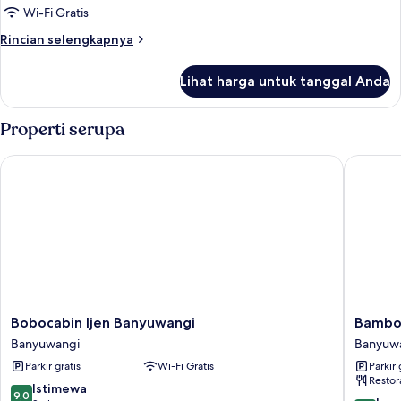
Standar,
Wi-Fi Gratis
1
Rincian
Rincian selengkapnya
Tempat
lebih
Tidur
lanjut
Lihat harga untuk tanggal Anda
untuk
Queen,
Vila
pemandangan
Standar,
Properti serupa
kebun
1
Tempat
Bobocabin Ijen Banyuwangi
Bamboo &
Tidur
Queen,
pemandangan
kebun
Bobocabin
Bamboo
Bobocabin Ijen Banyuwangi
Bamboo
Ijen
&
Banyuwangi
Banyuw
Banyuwangi
B
Parkir gratis
Wi-Fi Gratis
Parkir 
Banyuwangi
-
Restor
Hostel
9.0
Istimewa
9,0
Banyuw