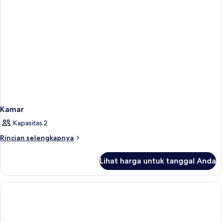
Kamar
Kapasitas 2
Rincian
Rincian selengkapnya
lebih
lanjut
Lihat harga untuk tanggal Anda
untuk
Kamar