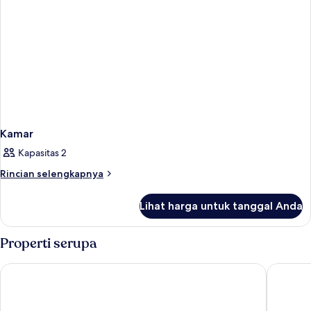
Kamar
Kapasitas 2
Rincian
Rincian selengkapnya
lebih
lanjut
Lihat harga untuk tanggal Anda
untuk
Kamar
Properti serupa
favehotel Cilacap
Whiz Pri