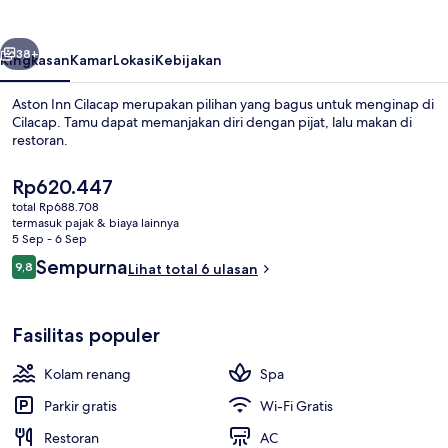
belumnya
Berikutnya
38+
Ringkasan
Kamar
Lokasi
Kebijakan
Aston Inn Cilacap merupakan pilihan yang bagus untuk menginap di
Cilacap. Tamu dapat memanjakan diri dengan pijat, lalu makan di
restoran.
Harga
Rp620.447
saat
total Rp688.708
ini
termasuk pajak & biaya lainnya
Rp620.447
5 Sep - 6 Sep
Ulasan
Sempurna
9,8
Lihat total 6 ulasan
Restoran
9,8 dari 10
Fasilitas populer
Kolam renang
Spa
Parkir gratis
Wi-Fi Gratis
Restoran
AC