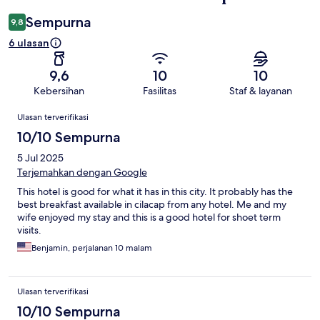
Sempurna
9,8
6 ulasan
9,6
10
10
Kebersihan
Fasilitas
Staf & layanan
Ulasan
Ulasan terverifikasi
10/10 Sempurna
5 Jul 2025
Terjemahkan dengan Google
This hotel is good for what it has in this city. It probably has the
best breakfast available in cilacap from any hotel. Me and my
wife enjoyed my stay and this is a good hotel for shoet term
visits.
Benjamin, perjalanan 10 malam
Ulasan terverifikasi
10/10 Sempurna