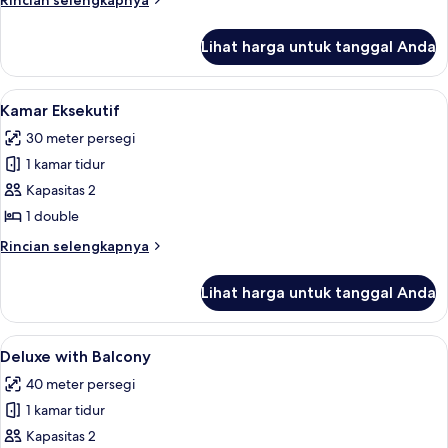
Rincian selengkapnya
lebih
lanjut
Lihat harga untuk tanggal Anda
untuk
Superior
Premiere
Lihat
Kamar Eksekutif | Brankas, meja kerja, 
4
Kamar Eksekutif
semua
30 meter persegi
foto
1 kamar tidur
untuk
Kamar
Kapasitas 2
Eksekutif
1 double
Rincian
Rincian selengkapnya
lebih
lanjut
Lihat harga untuk tanggal Anda
untuk
Kamar
Eksekutif
Lihat
Deluxe with Balcony | Brankas, meja ke
6
Deluxe with Balcony
semua
40 meter persegi
foto
1 kamar tidur
untuk
Deluxe
Kapasitas 2