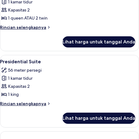
1 kamar tidur
untuk
Kamar
Kapasitas 2
Deluks
1 queen ATAU 2 twin
Rincian
Rincian selengkapnya
lebih
lanjut
Lihat harga untuk tanggal Anda
untuk
Kamar
Deluks
Lihat
Presidential Suite | Brankas, meja kerja
7
Presidential Suite
semua
56 meter persegi
foto
1 kamar tidur
untuk
Presidential
Kapasitas 2
Suite
1 king
Rincian
Rincian selengkapnya
lebih
lanjut
Lihat harga untuk tanggal Anda
untuk
Presidential
Suite