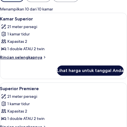
tersedia
untuk
Menampilkan 10 dari 10 kamar
kamar
Lihat
Kamar Superior | Brankas, meja kerja, 
5
Kamar Superior
semua
21 meter persegi
foto
1 kamar tidur
untuk
Kamar
Kapasitas 2
Superior
1 double ATAU 2 twin
Rincian
Rincian selengkapnya
lebih
lanjut
Lihat harga untuk tanggal Anda
untuk
Kamar
Superior
Lihat
Superior Premiere | Brankas, meja kerja
4
Superior Premiere
semua
21 meter persegi
foto
1 kamar tidur
untuk
Superior
Kapasitas 2
Premiere
1 double ATAU 2 twin
Rincian