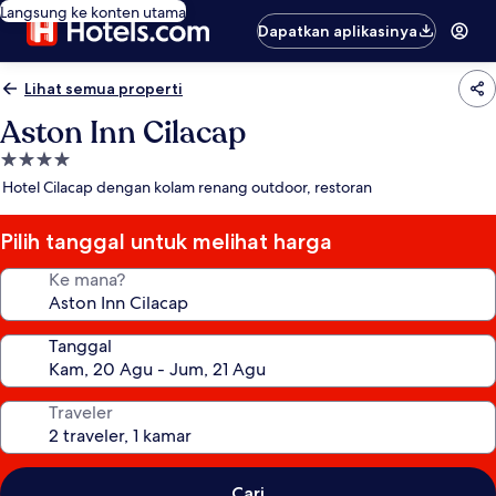
Langsung ke konten utama
Dapatkan aplikasinya
Lihat semua properti
Aston Inn Cilacap
Properti
bintang
Hotel Cilacap dengan kolam renang outdoor, restoran
4.0
Pilih tanggal untuk melihat harga
Ke mana?
Tanggal
Traveler
Cari