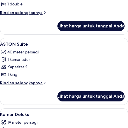
with
1 double
Balcony
Rincian
Rincian selengkapnya
lebih
lanjut
Lihat harga untuk tanggal Anda
untuk
Deluxe
with
Lihat
ASTON Suite | Brankas, meja kerja, dan
5
Balcony
ASTON Suite
semua
40 meter persegi
foto
1 kamar tidur
untuk
ASTON
Kapasitas 2
Suite
1 king
Rincian
Rincian selengkapnya
lebih
lanjut
Lihat harga untuk tanggal Anda
untuk
ASTON
Suite
Lihat
Kamar Deluks | Brankas, meja kerja, da
4
Kamar Deluks
semua
19 meter persegi
foto