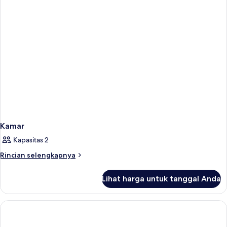
Kamar
Kapasitas 2
Rincian
Rincian selengkapnya
lebih
lanjut
Lihat harga untuk tanggal Anda
untuk
Kamar