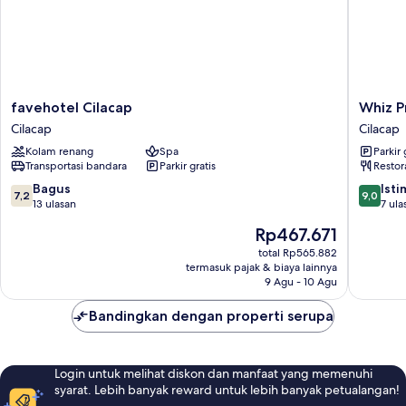
favehotel
Whiz
favehotel Cilacap
Whiz P
Cilacap
Prime
Cilacap
Cilacap
Cilacap
Hotel
Kolam renang
Spa
Parkir 
Sudirma
Transportasi bandara
Parkir gratis
Restor
Cilacap
Cilacap
7.2
9.0
Bagus
Ist
7,2
9,0
dari
dari
13 ulasan
7 ula
10,
10,
Harga
Rp467.671
Bagus,
Istimew
sekarang
13
7
total Rp565.882
Rp467.671
termasuk pajak & biaya lainnya
ulasan
ulasan
9 Agu - 10 Agu
Bandingkan dengan properti serupa
Login untuk melihat diskon dan manfaat yang memenuhi
syarat. Lebih banyak reward untuk lebih banyak petualangan!