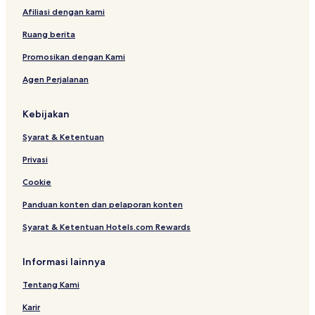
p
i
Afiliasi dengan kami
l
a
Ruang berita
c
a
Promosikan dengan Kami
p
Agen Perjalanan
Kebijakan
Syarat & Ketentuan
Privasi
Cookie
Panduan konten dan pelaporan konten
Syarat & Ketentuan Hotels.com Rewards
Informasi lainnya
Tentang Kami
Karir