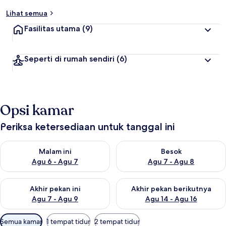
Lihat semua
Fasilitas utama
(9)
Seperti di rumah sendiri
(6)
Opsi kamar
Periksa ketersediaan untuk tanggal ini
Periksa ketersediaan untuk malam ini Agu 6 - Agu 7
Periksa ketersediaan untuk be
Malam ini
Besok
Agu 6 - Agu 7
Agu 7 - Agu 8
Periksa ketersediaan untuk akhir pekan ini Agu 7 - Agu 9
Periksa ketersediaan untuk ak
Akhir pekan ini
Akhir pekan berikutnya
Agu 7 - Agu 9
Agu 14 - Agu 16
Filter
Semua kamar
1 tempat tidur
2 tempat tidur