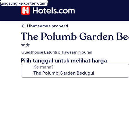
Langsung ke konten utama
Lihat semua properti
The Polumb Garden Be
Properti
bintang
Guesthouse Baturiti di kawasan hiburan
2.0
Pilih tanggal untuk melihat harga
Ke mana?
Galeri
foto
untuk
The
Polumb
Garden