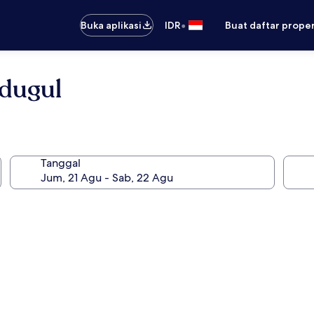
•
Buka aplikasi
IDR
Buat daftar prope
dugul
Tanggal