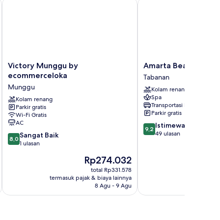
celoka
Victory Munggu by ecommerceloka
Amarta Beach Retreat 
Victory
Amarta
Victory Munggu by
Amarta Beach Retrea
Munggu
Beach
ecommerceloka
Tabanan
by
Retreat
Munggu
Kolam renang
ecommerceloka
By
Spa
Munggu
Kolam renang
Nakula
Transportasi bandara
Parkir gratis
Tabanan
Parkir gratis
Wi-Fi Gratis
AC
9.2
Istimewa
9,2
dari
49 ulasan
8.0
Sangat Baik
8,0
10,
dari
1 ulasan
Istimewa,
10,
Harga
H
Rp274.032
49
Sangat
sekarang
s
ulasan
Baik,
total Rp331.578
Rp274.032
R
termasuk pajak & biaya lainnya
termasuk paj
1
8 Agu - 9 Agu
ulasan