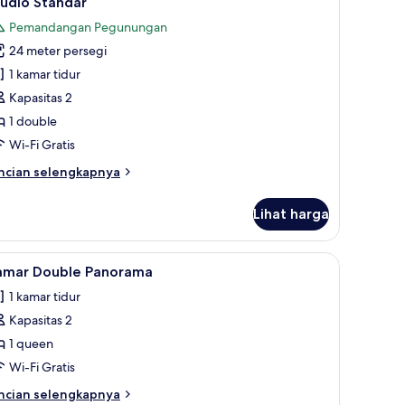
udio Standar
emua
Pemandangan Pegunungan
oto
24 meter persegi
ntuk
tudio
1 kamar tidur
tandar
Kapasitas 2
1 double
Wi-Fi Gratis
ncian
ncian selengkapnya
bih
njut
Lihat harga
tuk
udio
andar
| Wi-Fi gratis
ihat
Kamar Double Panorama | Wi-Fi gratis
18
amar Double Panorama
emua
1 kamar tidur
oto
Kapasitas 2
ntuk
amar
1 queen
ouble
Wi-Fi Gratis
anorama
ncian
ncian selengkapnya