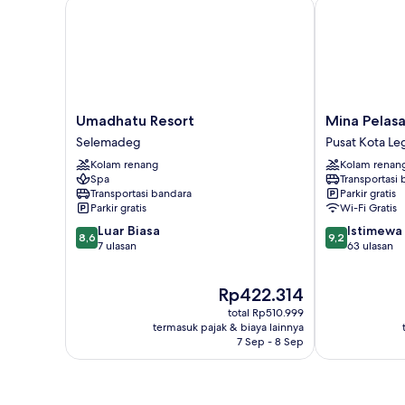
Umadhatu Resort
Mina Pelasa H
Umadhatu
Mina
Umadhatu Resort
Mina Pelasa
Resort
Pelasa
Selemadeg
Pusat Kota Le
Selemadeg
Hotel
Kolam renang
Kolam renan
and
Spa
Transportasi
Resto
Transportasi bandara
Parkir gratis
Pusat
Parkir gratis
Wi-Fi Gratis
Kota
8.6
9.2
Luar Biasa
Istimewa
Legian
8,6
9,2
dari
dari
7 ulasan
63 ulasan
10,
10,
Luar
Istimewa,
Harga
Rp422.314
Biasa,
63
sekarang
7
ulasan
total Rp510.999
Rp422.314
ulasan
termasuk pajak & biaya lainnya
7 Sep - 8 Sep