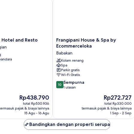
otel and Resto
Frangipani House & Spa by Ecommer
Frangipani
 Hotel and Resto
Frangipani House & Spa by
House
Ecommerceloka
gian
&
Babakan
g
Spa
 bandara
by
Kolam renang
Spa
Ecommerceloka
Parkir gratis
Babakan
Wi-Fi Gratis
10.0
Sempurna
10
dari
1 ulasan
10,
Harga
Harga
Rp438.790
Rp272.727
Sempurna,
sekarang
sekarang
1
total Rp530.936
total Rp330.000
Rp438.790
Rp272.727
termasuk pajak & biaya lainnya
termasuk pajak & biaya lainnya
ulasan
15 Agu - 16 Agu
1 Sep - 2 Sep
Bandingkan dengan properti serupa