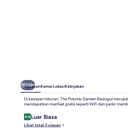
Bedugul
138+
Ringkasan
Kamar
Lokasi
Kebijakan
Di kawasan hiburan, The Polumb Garden Bedugul merupaka
mendapatkan manfaat gratis seperti WiFi dan parkir mandir
Ulasan
Luar Biasa
8,8
8,8 dari 10
Lihat total 3 ulasan