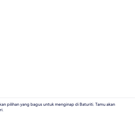
Kamar Twin P
n pilihan yang bagus untuk menginap di Baturiti. Tamu akan
i.
Eksterior