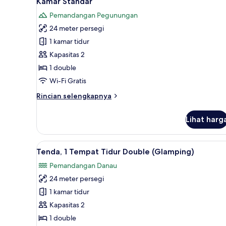
Kamar Standar
semua
kamar
Pemandangan Pegunungan
foto
24 meter persegi
untuk
Kamar
1 kamar tidur
Standar
Kapasitas 2
1 double
Wi-Fi Gratis
Rincian
Rincian selengkapnya
lebih
lanjut
Lihat harg
untuk
Kamar
Standar
Lihat
Tenda, 1 Tempat Tidur Double (
12
Tenda, 1 Tempat Tidur Double (Glamping)
semua
Pemandangan Danau
foto
24 meter persegi
untuk
Tenda,
1 kamar tidur
1
Kapasitas 2
Tempat
1 double