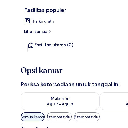
Fasilitas populer
Pemandanga
Parkir gratis
Lihat semua
Fasilitas utama
(2)
Opsi kamar
Periksa ketersediaan untuk tanggal ini
Periksa ketersediaan untuk malam ini Agu 7 - Agu 8
Periksa keter
Malam ini
Agu 7 - Agu 8
A
Filter
Semua kamar
1 tempat tidur
2 tempat tidur
tersedia
Lihat
Kamar Standar | Wi-Fi gratis
untuk
25