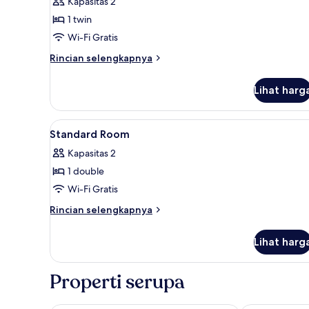
Kapasitas 2
untuk
Kamar
1 twin
Twin
Wi-Fi Gratis
Standar
Rincian
Rincian selengkapnya
lebih
lanjut
Lihat harg
untuk
Kamar
Twin
Lihat
Wi-Fi gratis
18
Standar
Standard Room
semua
Kapasitas 2
foto
1 double
untuk
Standard
Wi-Fi Gratis
Room
Rincian
Rincian selengkapnya
lebih
lanjut
Lihat harg
untuk
Standard
Room
Properti serupa