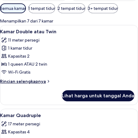
Filter
Semua kamar
1 tempat tidur
2 tempat tidur
3+ tempat tidur
tersedia
untuk
Menampilkan 7 dari 7 kamar
kamar
Lihat
Kamar Double atau Twin | Brankas, meja
31
Kamar Double atau Twin
semua
11 meter persegi
foto
1 kamar tidur
untuk
Kamar
Kapasitas 2
Double
1 queen ATAU 2 twin
atau
Wi-Fi Gratis
Twin
Rincian
Rincian selengkapnya
lebih
lanjut
Lihat harga untuk tanggal Anda
untuk
Kamar
Double
Lihat
Kamar Quadruple | Brankas, meja kerja,
14
atau
Kamar Quadruple
semua
Twin
17 meter persegi
foto
Kapasitas 4
untuk