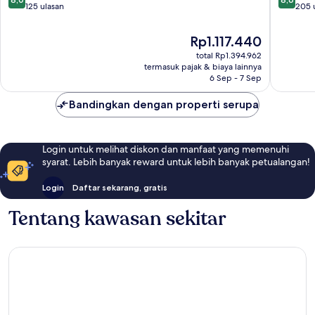
dari
dari
125 ulasan
205 
10,
10,
Sangat
Luar
Harga
Rp1.117.440
Baik,
Biasa,
sekarang
total Rp1.394.962
125
205
Rp1.117.440
termasuk pajak & biaya lainnya
ulasan
ulasan
6 Sep - 7 Sep
Bandingkan dengan properti serupa
Login untuk melihat diskon dan manfaat yang memenuhi
syarat. Lebih banyak reward untuk lebih banyak petualangan!
Login
Daftar sekarang, gratis
Tentang kawasan sekitar