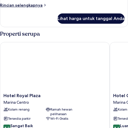
Smart
Rincian
Rincian selengkapnya
Sleep
lebih
lanjut
LOW
Lihat harga untuk tanggal Anda
untuk
BUDGET
MULTIPLA
Easy
Properti serupa
&
Smart
Hotel Royal Plaza
Hotel Co
Sleep
LOW
BUDGET
Hotel
Hotel
Hotel Royal Plaza
Hotel C
Royal
Corallo
Marina Centro
Marina 
Plaza
Rimini
Kolam renang
Ramah hewan
Kolam
Marina
Marina
peliharaan
Centro
Centro
Tersedia parkir
Wi-Fi Gratis
Tersed
8.0
8.6
Sangat Baik
Luar
8,0
8,6