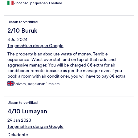
vincenzo, perjalanan 1 malam
Ulasan terverifikasi
2/10 Buruk
8 Jul 2024
Terjemahkan dengan Google
The property is an absolute waste of money. Terrible
experience. Worst ever staff and on top of that rude and
aggressive manager. You will be charged 8€ extra for air
conditioner remote because as per the manager even if you
book a room with air conditioner, you will have to pay 8€ extra
for remote or to switch it on. We were also refused breakfast
Shivam, perjalanan 1 malam
buffet even after paying extra for the breakfast at the time of
booking. On top of that the owner is extremely rude and
aggressive and will make sure he takes every step to insult and
Ulasan terverifikasi
humiliate you. He even lies, put blame for small things as asking
coffee from him (paid ofcourse) when his staff fails to understnd
4/10 Lumayan
our request. According to him he is some God who can't be
29 Jan 2023
approached directly by the customers. Most welcome to book it
for aweful, insultful and terrible experience
Terjemahkan dengan Google
Deludente