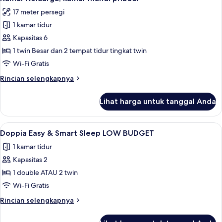
semua
(Small)
17 meter persegi
foto
1 kamar tidur
untuk
Kamar
Kapasitas 6
Keluarga,
1 twin Besar dan 2 tempat tidur tingkat twin
kamar
Wi-Fi Gratis
mandi
Rincian
Rincian selengkapnya
pribadi
lebih
lanjut
Lihat harga untuk tanggal Anda
untuk
Kamar
Keluarga,
Lihat
Doppia Easy & Smart Sleep LOW BUDGET 
5
kamar
Doppia Easy & Smart Sleep LOW BUDGET
semua
mandi
1 kamar tidur
pribadi
foto
Kapasitas 2
untuk
Doppia
1 double ATAU 2 twin
Easy
Wi-Fi Gratis
&
Rincian
Rincian selengkapnya
Smart
lebih
Sleep
lanjut