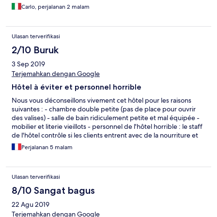
Carlo, perjalanan 2 malam
Ulasan terverifikasi
2/10 Buruk
3 Sep 2019
Terjemahkan dengan Google
Hôtel à éviter et personnel horrible
Nous vous déconseillons vivement cet hôtel pour les raisons
suivantes : - chambre double petite (pas de place pour ouvrir
des valises) - salle de bain ridiculement petite et mal équipée -
mobilier et literie vieillots - personnel de l'hôtel horrible : le staff
de l'hôtel contrôle si les clients entrent avec de la nourriture et
fouille les sacs déposés en consigne. - le staff de l'hôtel est
Perjalanan 5 malam
malpoli et ne respectent pas les clients : musique à fond en plein
après midi à la réception de l'hôtel. TV à plein volume le soir
pour regarder les matchs de foot - petit déjeuner :tout est
Ulasan terverifikasi
industriel et sans goût. Très peu de choix. - les clients n'ont pas
le droit de manger leur petit déjeuner en dehors de la salle. -
8/10 Sangat bagus
quartier très bruyant dû à la proximité avec d'autres hôtels. Du
22 Agu 2019
bruit toute la nuit. Au final très mauvaise expérience sur ce
séjour, le staff devrait se remettre en question et se rendre
Terjemahkan dengan Google