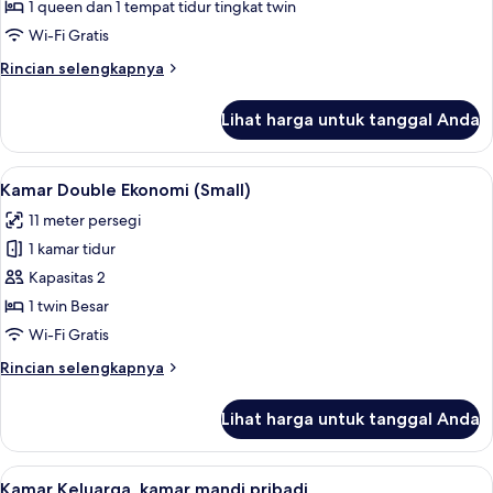
Kamar
1 queen dan 1 tempat tidur tingkat twin
Quadruple
Wi-Fi Gratis
Rincian
Rincian selengkapnya
lebih
lanjut
Lihat harga untuk tanggal Anda
untuk
Kamar
Quadruple
Lihat
Kamar Double Ekonomi (Small) | Brankas
23
Kamar Double Ekonomi (Small)
semua
11 meter persegi
foto
1 kamar tidur
untuk
Kamar
Kapasitas 2
Double
1 twin Besar
Ekonomi
Wi-Fi Gratis
(Small)
Rincian
Rincian selengkapnya
lebih
lanjut
Lihat harga untuk tanggal Anda
untuk
Kamar
Double
Lihat
Kamar Keluarga, kamar mandi pribadi | 
14
Ekonomi
Kamar Keluarga, kamar mandi pribadi