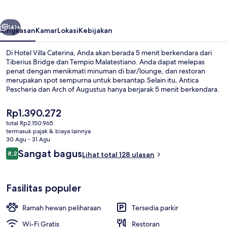
belumnya
Berikutnya
141+
Ringkasan
Kamar
Lokasi
Kebijakan
Di Hotel Villa Caterina, Anda akan berada 5 menit berkendara dari
Tiberius Bridge dan Tempio Malatestiano. Anda dapat melepas
penat dengan menikmati minuman di bar/lounge, dan restoran
merupakan spot sempurna untuk bersantap.Selain itu, Antica
Pescheria dan Arch of Augustus hanya berjarak 5 menit berkendara.
Harga
Rp1.390.272
saat
total Rp2.150.965
ini
termasuk pajak & biaya lainnya
Kamar Double atau Twin | Brankas, meja
Rp1.390.272
30 Agu - 31 Agu
Ulasan
Sangat bagus
8,2
Lihat total 128 ulasan
8,2 dari 10
Fasilitas populer
Ramah hewan peliharaan
Tersedia parkir
Wi-Fi Gratis
Restoran