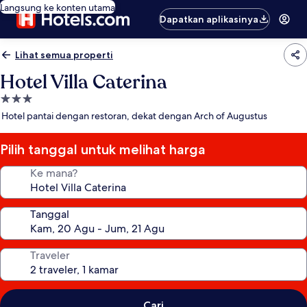
Langsung ke konten utama
Dapatkan aplikasinya
Lihat semua properti
Hotel Villa Caterina
Properti
bintang
Hotel pantai dengan restoran, dekat dengan Arch of Augustus
3.0
Pilih tanggal untuk melihat harga
Ke mana?
Tanggal
Traveler
Cari