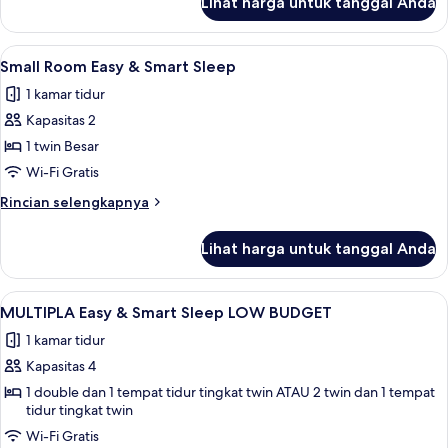
Lihat harga untuk tanggal Anda
untuk
LOW
Doppia
BUDGET
Easy
Lihat
Small Room Easy & Smart Sleep | Branka
4
&
Small Room Easy & Smart Sleep
semua
Smart
1 kamar tidur
Sleep
foto
LOW
Kapasitas 2
untuk
BUDGET
Small
1 twin Besar
Room
Wi-Fi Gratis
Easy
Rincian
Rincian selengkapnya
&
lebih
Smart
lanjut
Lihat harga untuk tanggal Anda
untuk
Sleep
Small
Room
Lihat
MULTIPLA Easy & Smart Sleep LOW BUDGE
6
Easy
MULTIPLA Easy & Smart Sleep LOW BUDGET
semua
&
1 kamar tidur
Smart
foto
Sleep
Kapasitas 4
untuk
MULTIPLA
1 double dan 1 tempat tidur tingkat twin ATAU 2 twin dan 1 tempat
tidur tingkat twin
Easy
Wi-Fi Gratis
&