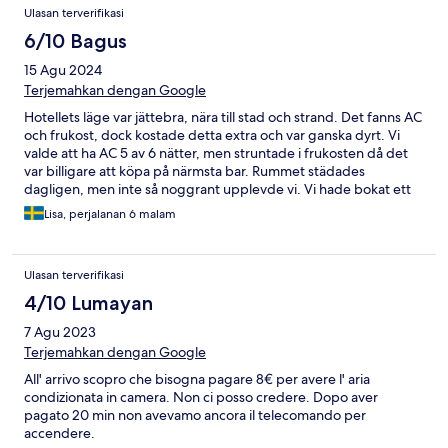
Ulasan terverifikasi
6/10 Bagus
15 Agu 2024
Terjemahkan dengan Google
Hotellets läge var jättebra, nära till stad och strand. Det fanns AC
och frukost, dock kostade detta extra och var ganska dyrt. Vi
valde att ha AC 5 av 6 nätter, men struntade i frukosten då det
var billigare att köpa på närmsta bar. Rummet städades
dagligen, men inte så noggrant upplevde vi. Vi hade bokat ett
economy rum och väntade oss inget flådigt, men vi hade nog
Lisa, perjalanan 6 malam
aldrig kunnat vänta oss en så otroligt hård säng som vi hade.
Efter första natten frågade vi om det var möjligt att byta rum
med en bättre säng, men fick då veta att alla sängar i alla rum var
Ulasan terverifikasi
likadana. Men utöver det var hotellet vad vi väntat oss och
funderade bra att bo i för ett par dagar! Personalen var trevlig
4/10 Lumayan
och hjälpsam.
7 Agu 2023
Terjemahkan dengan Google
All' arrivo scopro che bisogna pagare 8€ per avere l' aria
condizionata in camera. Non ci posso credere. Dopo aver
pagato 20 min non avevamo ancora il telecomando per
accendere.