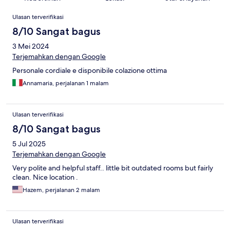
Ulasan
Ulasan terverifikasi
8/10 Sangat bagus
3 Mei 2024
Terjemahkan dengan Google
Personale cordiale e disponibile colazione ottima
Annamaria, perjalanan 1 malam
Ulasan terverifikasi
8/10 Sangat bagus
5 Jul 2025
Terjemahkan dengan Google
Very polite and helpful staff.. little bit outdated rooms but fairly
clean. Nice location .
Hazem, perjalanan 2 malam
Ulasan terverifikasi