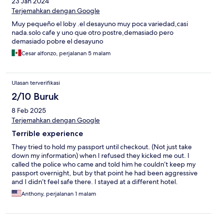
23 Jan 2024
Terjemahkan dengan Google
Muy pequeño el loby .el desayuno muy poca variedad,casi
nada.solo cafe y uno que otro postre,demasiado pero
demasiado pobre el desayuno
Cesar alfonzo, perjalanan 5 malam
Ulasan terverifikasi
2/10 Buruk
8 Feb 2025
Terjemahkan dengan Google
Terrible experience
They tried to hold my passport until checkout. (Not just take
down my information) when I refused they kicked me out. I
called the police who came and told him he couldn’t keep my
passport overnight, but by that point he had been aggressive
and I didn’t feel safe there. I stayed at a different hotel.
Anthony, perjalanan 1 malam