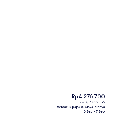
rti)
Restoran
Harga
Rp4.276.700
saat
total Rp4.832.576
ini
termasuk pajak & biaya lainnya
Lobi
Rp4.276.700
6 Sep - 7 Sep