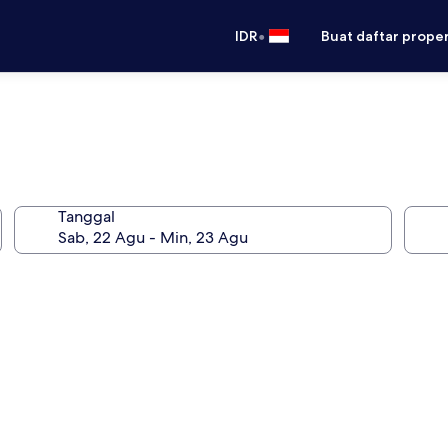
•
IDR
Buat daftar prope
Tanggal