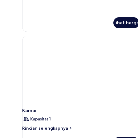
mountain
view
Lihat harg
Kamar
Kapasitas 1
Rincian
Rincian selengkapnya
lebih