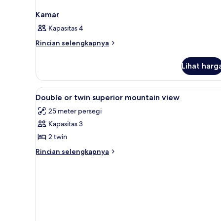
Kamar
Kapasitas 4
Rincian
Rincian selengkapnya
lebih
lanjut
Lihat harg
untuk
Kamar
Lihat
Kamar
3
Double or twin superior mountain view
semua
25 meter persegi
foto
Kapasitas 3
untuk
Double
2 twin
or
Rincian
Rincian selengkapnya
twin
lebih
lanjut
superior
untuk
mountain
Double
view
or
twin
superior