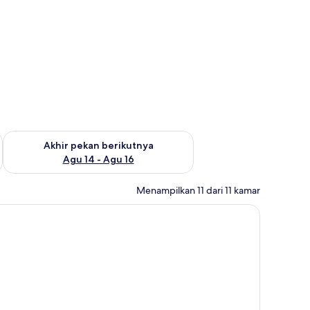
n ini Agu 7 - Agu 9
Periksa ketersediaan untuk akhir pekan berikutnya Agu 14 - A
Akhir pekan berikutnya
Agu 14 - Agu 16
Menampilkan 11 dari 11 kamar