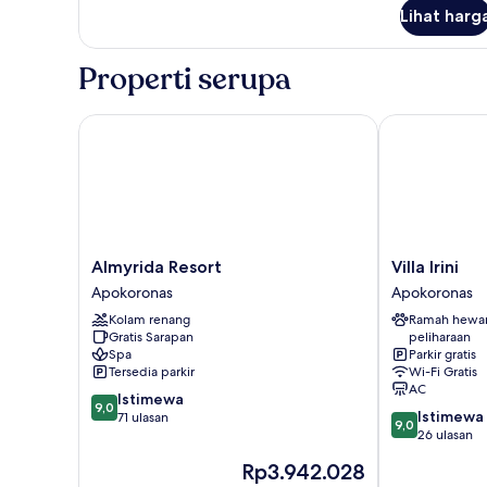
lanjut
Lihat harg
untuk
Kamar
Properti serupa
Almyrida Resort
Villa Irini
Almyrida
Villa
Almyrida Resort
Villa Irini
Resort
Irini
Apokoronas
Apokoronas
Apokoronas
Apokoronas
Kolam renang
Ramah hewa
Gratis Sarapan
peliharaan
Spa
Parkir gratis
Tersedia parkir
Wi-Fi Gratis
AC
9.0
Istimewa
9,0
9.0
Istimewa
dari
71 ulasan
9,0
dari
26 ulasan
10,
10,
Istimewa,
Harga
Rp3.942.028
Istimewa,
71