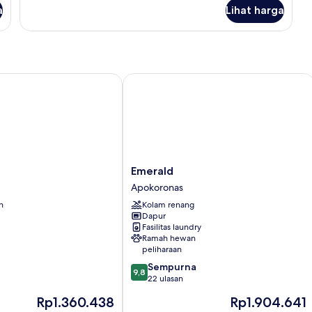
lanjut
a
Lihat harga
untuk
Kamar
Emerald
Emerald
Emerald
Apokoronas
Apokoronas
n
Kolam renang
Dapur
Fasilitas laundry
Ramah hewan
peliharaan
9.8
Sempurna
9,8
dari
22 ulasan
10,
Harga
Harga
Rp1.360.438
Rp1.904.641
Sempurna,