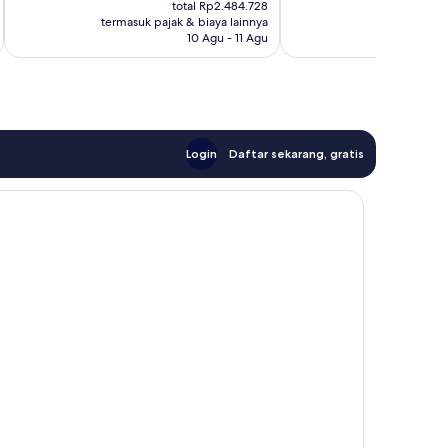
sekarang
sek
total Rp2.484.728
ulasan
Rp2.146.227
Rp2
termasuk pajak & biaya lainnya
termasuk paj
10 Agu - 11 Agu
Login
Daftar sekarang, gratis