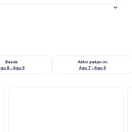
g
sediaan untuk besok Agu 8 - Agu 9
Periksa ketersediaan untuk akhir peka
Besok
Akhir pekan ini
gu 8 - Agu 9
Agu 7 - Agu 9