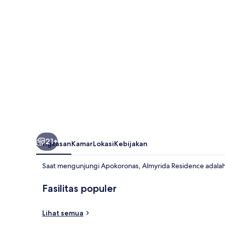
21+
Ringkasan
Kamar
Lokasi
Kebijakan
Saat mengunjungi Apokoronas, Almyrida Residence adalah
Fasilitas populer
Lihat semua