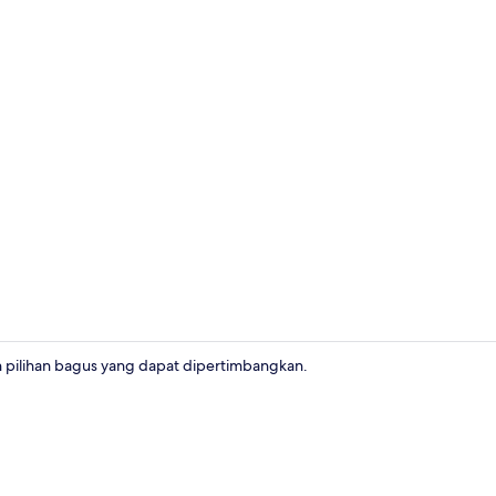
Bar (di prope
 pilihan bagus yang dapat dipertimbangkan.
Lobi