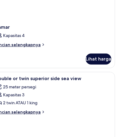
amar
Kapasitas 4
ncian
ncian selengkapnya
bih
njut
Lihat harga
tuk
amar
ihat
Kamar
1
uble or twin superior side sea view
emua
25 meter persegi
oto
Kapasitas 3
ntuk
ouble
2 twin ATAU 1 king
r
ncian
ncian selengkapnya
win
bih
njut
uperior
tuk
ide
uble