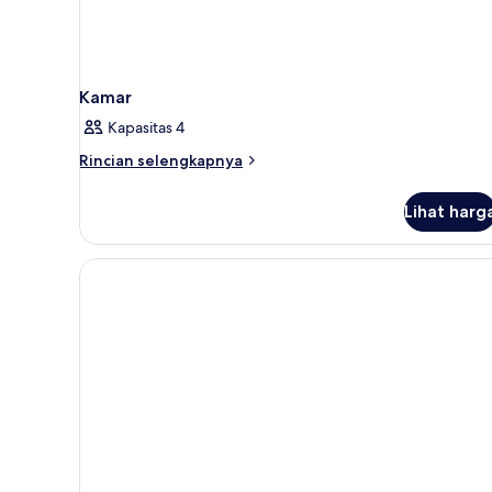
Kamar
Kapasitas 4
Rincian
Rincian selengkapnya
lebih
lanjut
Lihat harg
untuk
Kamar