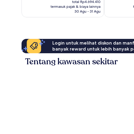
sekarang
26
total Rp4.694.410
ulasan
Rp3.942.028
termasuk pajak & biaya lainnya
ulasan
30 Agu - 31 Agu
Login untuk melihat diskon dan man
banyak reward untuk lebih banyak p
Tentang kawasan sekitar