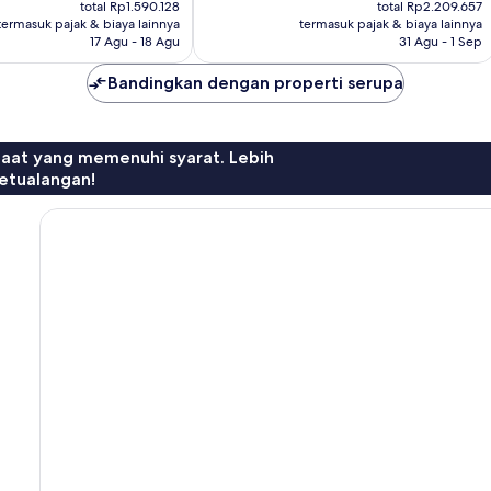
sekarang
sekarang
22
total Rp1.590.128
total Rp2.209.657
Rp1.360.438
Rp1.904.641
termasuk pajak & biaya lainnya
termasuk pajak & biaya lainnya
ulasan
17 Agu - 18 Agu
31 Agu - 1 Sep
Bandingkan dengan properti serupa
faat yang memenuhi syarat. Lebih
etualangan!