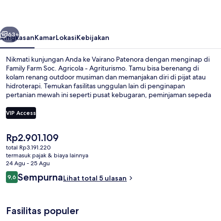
Agricola
-
belumnya
Berikutnya
Agriturismo
63+
Ringkasan
Kamar
Lokasi
Kebijakan
Nikmati kunjungan Anda ke Vairano Patenora dengan menginap di
Family Farm Soc. Agricola - Agriturismo. Tamu bisa berenang di
kolam renang outdoor musiman dan memanjakan diri di pijat atau
hidroterapi. Temukan fasilitas unggulan lain di penginapan
pertanian mewah ini seperti pusat kebugaran, peminjaman sepeda
gratis, dan stasiun pengisian daya sepeda listrik.
VIP Access
Harga
Rp2.901.109
Hidroterapi dan pijat
saat
total Rp3.191.220
ini
termasuk pajak & biaya lainnya
Rp2.901.109
24 Agu - 25 Agu
Ulasan
Sempurna
9,6
Lihat total 5 ulasan
9,6 dari 10
Fasilitas populer