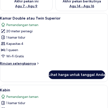
Akhir pekan ini
Akhir pekan berikutnya
Agu 7 - Agu 9
Agu 14 - Agu 16
Lihat
Seprai Frette Italia, seprai premium, s
30
Kamar Double atau Twin Superior
semua
Pemandangan taman
foto
20 meter persegi
untuk
Kamar
1 kamar tidur
Double
Kapasitas 4
atau
1 queen
Twin
Wi-Fi Gratis
Superior
Rincian
Rincian selengkapnya
lebih
lanjut
Lihat harga untuk tanggal Anda
untuk
Kamar
Double
Lihat
Seprai Frette Italia, seprai premium, s
6
atau
Kabin
semua
Twin
Pemandangan taman
Superior
foto
1 kamar tidur
untuk