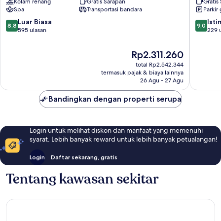
Kolam renang
Gratis Sarapan
Gratis
San
Spa
Transportasi bandara
Parkir 
Marco
Evangelista
8.8
9.0
Luar Biasa
Ist
8,8
9,0
dari
dari
595 ulasan
229 
10,
10,
Luar
Istimew
Harga
Rp2.311.260
Biasa,
229
sekarang
total Rp2.542.344
595
ulasan
Rp2.311.260
termasuk pajak & biaya lainnya
ulasan
26 Agu - 27 Agu
Bandingkan dengan properti serupa
Login untuk melihat diskon dan manfaat yang memenuhi
syarat. Lebih banyak reward untuk lebih banyak petualangan!
Login
Daftar sekarang, gratis
Tentang kawasan sekitar