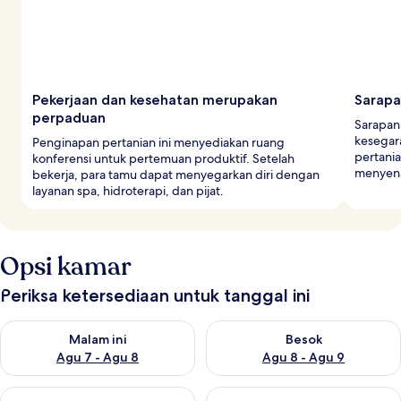
Pekerjaan dan kesehatan merupakan
Sarapa
perpaduan
Sarapan
kesegar
Penginapan pertanian ini menyediakan ruang
pertania
konferensi untuk pertemuan produktif. Setelah
menyena
bekerja, para tamu dapat menyegarkan diri dengan
layanan spa, hidroterapi, dan pijat.
Opsi kamar
Periksa ketersediaan untuk tanggal ini
Periksa ketersediaan untuk malam ini Agu 7 - Agu 8
Periksa ketersediaan untuk be
Malam ini
Besok
Agu 7 - Agu 8
Agu 8 - Agu 9
Periksa ketersediaan untuk akhir pekan ini Agu 7 - Agu 9
Periksa ketersediaan untuk ak