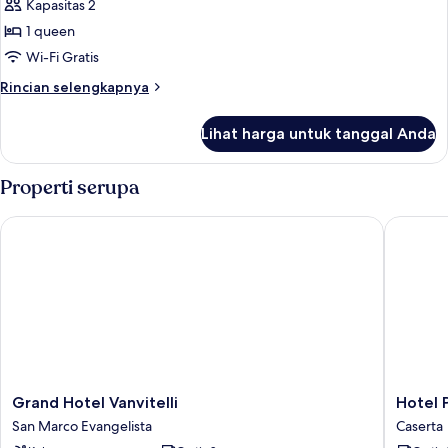
Kabin
Kapasitas 2
1 queen
Wi-Fi Gratis
Rincian
Rincian selengkapnya
lebih
lanjut
Lihat harga untuk tanggal Anda
untuk
Kabin
Properti serupa
Grand Hotel Vanvitelli
Hotel Pl
Grand
Hotel
Grand Hotel Vanvitelli
Hotel 
Hotel
Plana
San Marco Evangelista
Caserta
Vanvitelli
Caserta