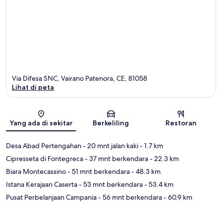
Via Difesa SNC, Vairano Patenora, CE, 81058
Lihat di peta
Peta
Yang ada di sekitar
Berkeliling
Restoran
Desa Abad Pertengahan
- 20 mnt jalan kaki
- 1.7 km
Cipresseta di Fontegreca
- 37 mnt berkendara
- 22.3 km
Biara Montecassino
- 51 mnt berkendara
- 48.3 km
Istana Kerajaan Caserta
- 53 mnt berkendara
- 53.4 km
Pusat Perbelanjaan Campania
- 56 mnt berkendara
- 60.9 km