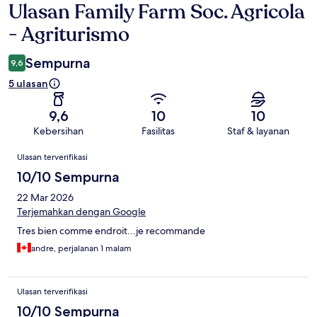
Ulasan Family Farm Soc. Agricola
Ulasan
- Agriturismo
Sempurna
9,6
5 ulasan
9,6
10
10
Kebersihan
Fasilitas
Staf & layanan
Ulasan
Ulasan terverifikasi
10/10 Sempurna
22 Mar 2026
Terjemahkan dengan Google
Tres bien comme endroit...je recommande
andre, perjalanan 1 malam
Ulasan terverifikasi
10/10 Sempurna