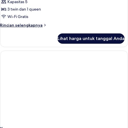
Kamar
Kapasitas 5
Klasik
3 twin dan 1 queen
Wi-Fi Gratis
Rincian
Rincian selengkapnya
lebih
lanjut
Lihat harga untuk tanggal Anda
untuk
Kamar
Klasik