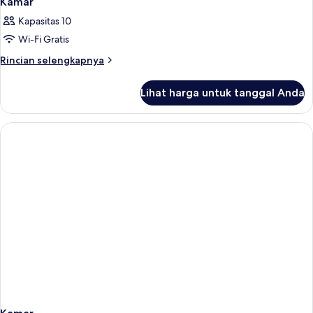
Kamar
Kapasitas 10
Wi-Fi Gratis
Rincian
Rincian selengkapnya
lebih
lanjut
Lihat harga untuk tanggal Anda
untuk
Kamar