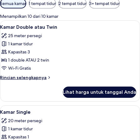
Filter
Semua kamar
1 tempat tidur
2 tempat tidur
3+ tempat tidur
tersedia
untuk
Menampilkan 10 dari 10 kamar
kamar
Lihat
Seprai katun Mesir, seprai premium, d
9
Kamar Double atau Twin
semua
25 meter persegi
foto
1 kamar tidur
untuk
Kamar
Kapasitas 3
Double
1 double ATAU 2 twin
atau
Wi-Fi Gratis
Twin
Rincian
Rincian selengkapnya
lebih
lanjut
Lihat harga untuk tanggal Anda
untuk
Kamar
Double
Lihat
Seprai katun Mesir, seprai premium, d
4
atau
Kamar Single
semua
Twin
20 meter persegi
foto
1 kamar tidur
untuk
Kamar
Kapasitas 1