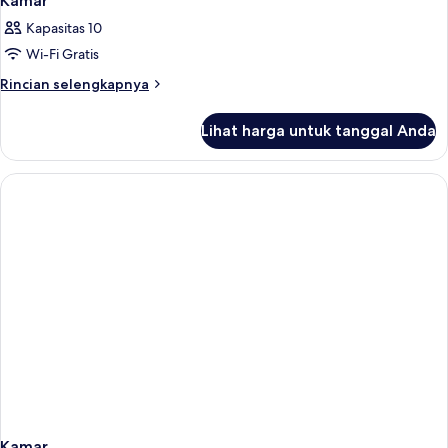
Kamar
Kapasitas 10
Wi-Fi Gratis
Rincian
Rincian selengkapnya
lebih
lanjut
Lihat harga untuk tanggal Anda
untuk
Kamar
Kamar