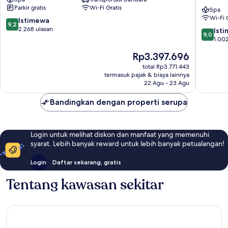
Special
Suites
Parkir gratis
Wi-Fi Gratis
Class
&
Spa
Wi-Fi 
Sultanahmet
Spa
9.2
Istimewa
9,2
-
dari
2.268 ulasan
9.0
Ist
9,0
Special
10,
dari
1.002
Class
Istimewa,
10,
Harga
Rp3.397.696
Sultana
2.268
Istimew
sekarang
ulasan
1.002
total Rp3.771.443
Rp3.397.696
termasuk pajak & biaya lainnya
ulasan
22 Agu - 23 Agu
Bandingkan dengan properti serupa
Login untuk melihat diskon dan manfaat yang memenuhi
syarat. Lebih banyak reward untuk lebih banyak petualangan!
Login
Daftar sekarang, gratis
Tentang kawasan sekitar