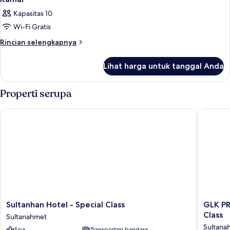
Kapasitas 10
Wi-Fi Gratis
Rincian
Rincian selengkapnya
lebih
lanjut
Lihat harga untuk tanggal Anda
untuk
Kamar
Properti serupa
Sultanhan Hotel - Special Class
GLK PREM
Sultanhan
GLK
Sultanhan Hotel - Special Class
GLK PR
Hotel
PREMIE
Class
Sultanahmet
-
Regenc
Sultana
Spa
Transportasi bandara