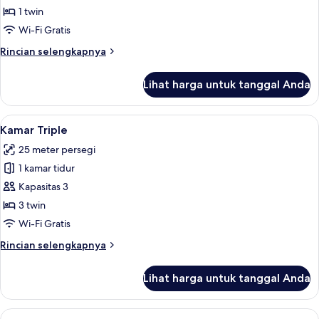
Single
1 twin
Wi-Fi Gratis
Rincian
Rincian selengkapnya
lebih
lanjut
Lihat harga untuk tanggal Anda
untuk
Kamar
Single
Lihat
Kamar Triple | Seprai katun Mesir, se
11
Kamar Triple
semua
25 meter persegi
foto
1 kamar tidur
untuk
Kamar
Kapasitas 3
Triple
3 twin
Wi-Fi Gratis
Rincian
Rincian selengkapnya
lebih
lanjut
Lihat harga untuk tanggal Anda
untuk
Kamar
Triple
Lihat
Kamar Quadruple Keluarga, Beberapa 