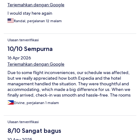
Terjemahkan dengan Google
I would stay here again
Randal, perjalanan 12 malam
Ulasan terverifikasi
10/10 Sempurna
16 Apr 2026
Terjemahkan dengan Google
Due to some flight inconveniences, our schedule was affected,
but we really appreciated how both Expedia and the hotel
management handled the situation. They were thoughtful and
accommodating, which made a big difference for us. When we
finally arrived, check-in was smooth and hassle-free. The rooms
were clean and comfortable, making it a nice place to rest after
Divine, perjalanan 1 malam
a stressful journey. Unfortunately, we weren’t able to try the
breakfast we had booked since we had to leave early for a tour
the next day. Overall, it was a pleasant stay, and we’re grateful
Ulasan terverifikasi
for how the staff handled our situation.
8/10 Sangat bagus
10 Agu 2025