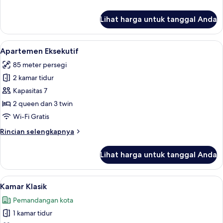
lebih
lanjut
Lihat harga untuk tanggal Anda
untuk
Apartemen
Eksklusif
Lihat
Apartemen Eksekutif | Seprai katun Me
11
Apartemen Eksekutif
semua
85 meter persegi
foto
2 kamar tidur
untuk
Apartemen
Kapasitas 7
Eksekutif
2 queen dan 3 twin
Wi-Fi Gratis
Rincian
Rincian selengkapnya
lebih
lanjut
Lihat harga untuk tanggal Anda
untuk
Apartemen
Eksekutif
Lihat
Kamar Klasik | Seprai katun Mesir, se
1
Kamar Klasik
semua
Pemandangan kota
foto
1 kamar tidur
untuk