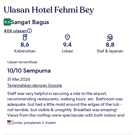
Ulasan Hotel Fehmi Bey
Ulasan
Sangat Bagus
8,6
406 ulasan
8,6
9,4
8,8
Kebersihan
Lokasi
Staf & layanan
Ulasan
Ulasan terverifikasi
10/10 Sempurna
31 Mei 2026
Terjemahkan dengan Google
Staff was very helpful in securing a ride to the airport,
recommending restaurants, walking tours, etc. Bathroom was
adequate, but had a little mold around the edges of the tub -
not terrible, but visible & unsightly. Breakfast was amazing!
Views from the rooftop were spectacular with both indoor and
outdoor seating available. We would recommend the location of
Linda, perjalanan 2 malam
this hotel, walking distance to the Blue Mosque, the
Hippodrome, etc. We would stay there again.