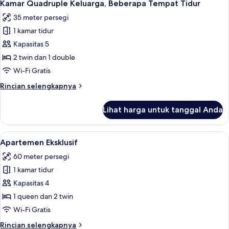
7
Kamar Quadruple Keluarga, Beberapa Tempat Tidur
semua
35 meter persegi
foto
1 kamar tidur
untuk
Kamar
Kapasitas 5
Quadruple
2 twin dan 1 double
Keluarga,
Wi-Fi Gratis
Beberapa
Rincian
Rincian selengkapnya
Tempat
lebih
Tidur
lanjut
Lihat harga untuk tanggal Anda
untuk
Kamar
Quadruple
Lihat
Apartemen Eksklusif | Seprai katun Me
12
Keluarga,
Apartemen Eksklusif
semua
Beberapa
60 meter persegi
Tempat
foto
Tidur
1 kamar tidur
untuk
Apartemen
Kapasitas 4
Eksklusif
1 queen dan 2 twin
Wi-Fi Gratis
Rincian
Rincian selengkapnya