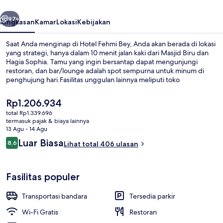
belumnya
Berikutnya
97+
Ringkasan
Kamar
Lokasi
Kebijakan
Saat Anda menginap di Hotel Fehmi Bey, Anda akan berada di lokasi
yang strategi, hanya dalam 10 menit jalan kaki dari Masjid Biru dan
Hagia Sophia. Tamu yang ingin bersantap dapat mengunjungi
restoran, dan bar/lounge adalah spot sempurna untuk minum di
penghujung hari.Fasilitas unggulan lainnya meliputi toko
roti/camilan, teras, dan taman. Transportasi umum berada tidak
jauh: Stasiun Sultanahmet berjarak 5 menit dan Stasiun Cemberlitas
Harga
Rp1.206.934
berjarak 7 menit.
saat
total Rp1.339.696
ini
termasuk pajak & biaya lainnya
Teras/patio
Rp1.206.934
13 Agu - 14 Agu
Ulasan
Luar Biasa
8,6
Lihat total 406 ulasan
8,6 dari 10
Fasilitas populer
Transportasi bandara
Tersedia parkir
Wi-Fi Gratis
Restoran