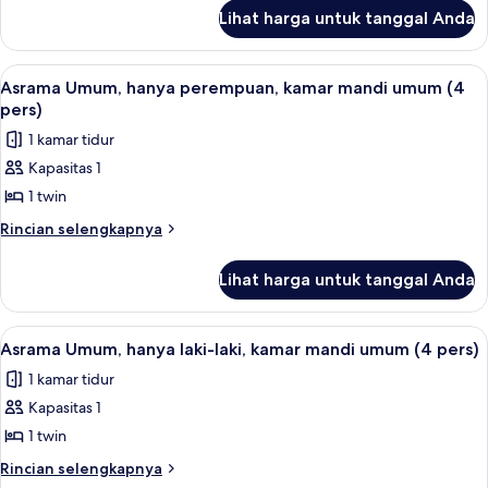
lanjut
kamar
Lihat harga untuk tanggal Anda
untuk
mandi
Asrama
umum
Umum,
Lihat
Seprai linen
2
hanya
(6
Asrama Umum, hanya perempuan, kamar mandi umum (4
semua
perempuan,
pers)
pers)
kamar
foto
1 kamar tidur
mandi
untuk
umum
Kapasitas 1
Asrama
(6
1 twin
Umum,
pers)
hanya
Rincian
Rincian selengkapnya
lebih
perempuan,
lanjut
kamar
Lihat harga untuk tanggal Anda
untuk
mandi
Asrama
umum
Umum,
Lihat
Seprai linen
3
hanya
(4
Asrama Umum, hanya laki-laki, kamar mandi umum (4 pers)
semua
perempuan,
pers)
1 kamar tidur
kamar
foto
mandi
Kapasitas 1
untuk
umum
Asrama
1 twin
(4
Umum,
pers)
Rincian
Rincian selengkapnya
hanya
lebih