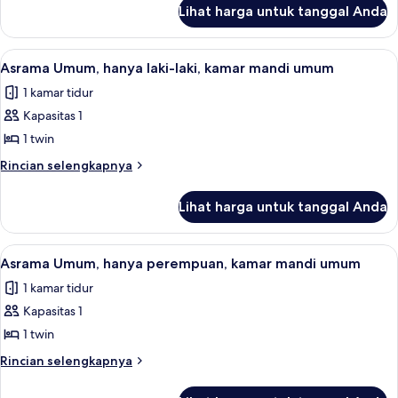
lanjut
mandi
Lihat harga untuk tanggal Anda
untuk
umum
Kamar
Keluarga,
Lihat
Asrama Umum, hanya laki-laki, kamar 
3
kamar
Asrama Umum, hanya laki-laki, kamar mandi umum
semua
mandi
1 kamar tidur
umum
foto
Kapasitas 1
untuk
Asrama
1 twin
Umum,
Rincian
Rincian selengkapnya
hanya
lebih
lanjut
laki-
Lihat harga untuk tanggal Anda
untuk
laki,
Asrama
kamar
Umum,
Lihat
Seprai linen
1
mandi
hanya
Asrama Umum, hanya perempuan, kamar mandi umum
semua
laki-
umum
1 kamar tidur
laki,
foto
kamar
Kapasitas 1
untuk
mandi
Asrama
1 twin
umum
Umum,
Rincian
Rincian selengkapnya
hanya
lebih
lanjut
perempuan,