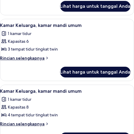
lanjut
mandi
Lihat harga untuk tanggal Anda
untuk
pribadi
Kamar
Quadruple,
Lihat
Seprai linen
3
kamar
Kamar Keluarga, kamar mandi umum
semua
mandi
1 kamar tidur
pribadi
foto
Kapasitas 6
untuk
Kamar
3 tempat tidur tingkat twin
Keluarga,
Rincian
Rincian selengkapnya
kamar
lebih
lanjut
mandi
Lihat harga untuk tanggal Anda
untuk
umum
Kamar
Keluarga,
Lihat
Seprai linen
3
kamar
Kamar Keluarga, kamar mandi umum
semua
mandi
1 kamar tidur
umum
foto
Kapasitas 8
untuk
Kamar
4 tempat tidur tingkat twin
Keluarga,
Rincian
Rincian selengkapnya
kamar
lebih