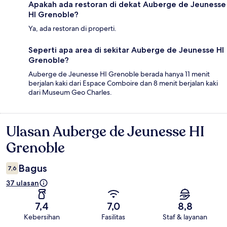
Apakah ada restoran di dekat Auberge de Jeunesse
HI Grenoble?
Ya, ada restoran di properti.
Seperti apa area di sekitar Auberge de Jeunesse HI
Grenoble?
Auberge de Jeunesse HI Grenoble berada hanya 11 menit
berjalan kaki dari Espace Comboire dan 8 menit berjalan kaki
dari Museum Geo Charles.
Ulasan Auberge de Jeunesse HI
Ulasan
Grenoble
Bagus
7,6
37 ulasan
7,4
7,0
8,8
Kebersihan
Fasilitas
Staf & layanan