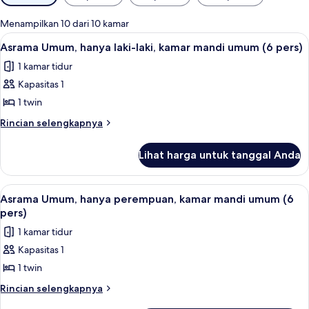
tersedia
untuk
Menampilkan 10 dari 10 kamar
kamar
Lihat
Seprai linen
3
Asrama Umum, hanya laki-laki, kamar mandi umum (6 pers)
semua
1 kamar tidur
foto
Kapasitas 1
untuk
Asrama
1 twin
Umum,
Rincian
Rincian selengkapnya
hanya
lebih
lanjut
laki-
Lihat harga untuk tanggal Anda
untuk
laki,
Asrama
kamar
Umum,
Lihat
Seprai linen
1
mandi
hanya
Asrama Umum, hanya perempuan, kamar mandi umum (6
semua
laki-
umum
pers)
laki,
foto
(6
1 kamar tidur
kamar
untuk
pers)
mandi
Kapasitas 1
Asrama
umum
1 twin
Umum,
(6
pers)
hanya
Rincian
Rincian selengkapnya
lebih
perempuan,