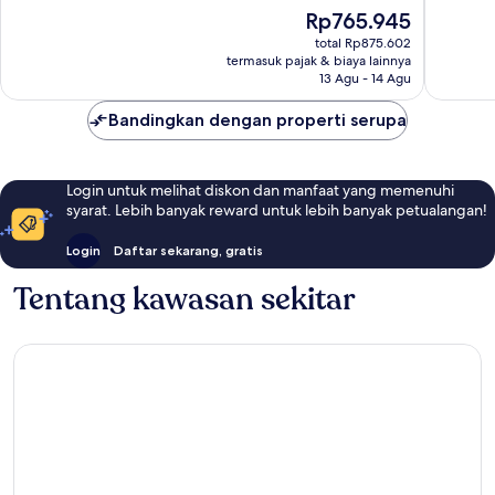
10,
ulasan
Harga
Rp765.945
Bagus,
sekarang
1.000
total Rp875.602
Rp765.945
termasuk pajak & biaya lainnya
ulasan
13 Agu - 14 Agu
Bandingkan dengan properti serupa
Login untuk melihat diskon dan manfaat yang memenuhi
syarat. Lebih banyak reward untuk lebih banyak petualangan!
Login
Daftar sekarang, gratis
Tentang kawasan sekitar