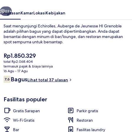
Grenoble
belumnya
Berikutnya
22+
Ringkasan
Kamar
Lokasi
Kebijakan
Saat mengunjungi Echirolles, Auberge de Jeunesse HI Grenoble
adalah pilihan bagus yang dapat dipertimbangkan. Anda dapat
bersantai dengan minum di bar/lounge, dan restoran merupakan
spot sempurna untuk bersantap.
Harga
Rp1.850.329
saat
total Rp2.068.404
ini
termasuk pajak & biaya lainnya
Rp1.850.329
16 Agu - 17 Agu
Makanan dan minuman
Ulasan
Bagus
7,6
Lihat total 37 ulasan
7,6 dari 10
Fasilitas populer
Gratis Sarapan
Parkir gratis
Wi-Fi Gratis
Restoran
Bar
Fasilitas laundry