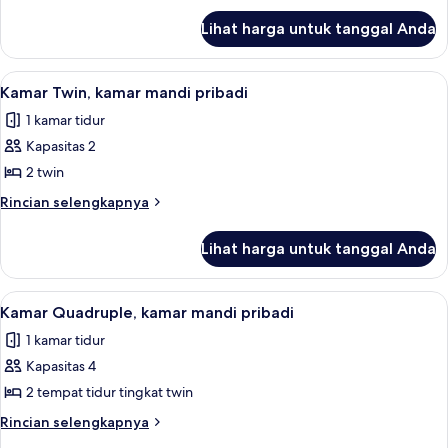
lanjut
laki-
Lihat harga untuk tanggal Anda
untuk
laki,
Asrama
kamar
Umum,
Lihat
Kamar Twin, kamar mandi pribadi | Sep
2
mandi
hanya
Kamar Twin, kamar mandi pribadi
semua
laki-
umum
1 kamar tidur
laki,
foto
(4
kamar
Kapasitas 2
untuk
pers)
mandi
Kamar
2 twin
umum
Twin,
(4
Rincian
Rincian selengkapnya
pers)
kamar
lebih
lanjut
mandi
Lihat harga untuk tanggal Anda
untuk
pribadi
Kamar
Twin,
Lihat
Seprai linen
4
kamar
Kamar Quadruple, kamar mandi pribadi
semua
mandi
1 kamar tidur
pribadi
foto
Kapasitas 4
untuk
Kamar
2 tempat tidur tingkat twin
Quadruple,
Rincian
Rincian selengkapnya
kamar
lebih