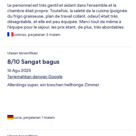
Le personnel est très gentil et aidant dans l'ensemble et la
chambre était propre. Toutefois, la saleté de la cuisine (poignée
du frigo graisseuse, plan de travail collant, odeur) était très
désagréable, et elle est peu équipée. Merci tout de même à
l'équipe pour le séjour, les prix étant, de plus, très abordables.
Lorenzo, perjalanan 3 malam
Ulasan terverifikasi
8/10 Sangat bagus
16 Agu 2025
Terjemahkan dengan Google
Allerdings super, ein bisschen hellhörige Zimmer
Lucia, perjalanan 1 malam