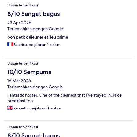
Ulasan
Ulasan terverifikasi
8/10 Sangat bagus
23 Apr 2026
Terjemahkan dengan Google
bon petit déjeuner et lieu calme
Béatrice, perjalanan 1 malam
Ulasan terverifikasi
10/10 Sempurna
16 Mar 2026
Terjemahkan dengan Google
Fantastic hostel. One of the cleanest that I’ve stayed in. Nice
breakfast too
Kenneth, perjalanan 1 malam
Ulasan terverifikasi
8/10 Sangat bagus