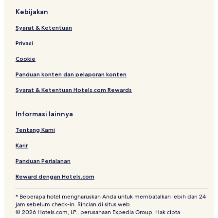
S
e
Kebijakan
r
m
u
a
Syarat & Ketentuan
m
r
b
a
Privasi
u
n
n
g
Cookie
g
Panduan konten dan pelaporan konten
G
u
Syarat & Ketentuan Hotels.com Rewards
n
u
n
Informasi lainnya
g
Tentang Kami
Karir
Panduan Perjalanan
Reward dengan Hotels.com
* Beberapa hotel mengharuskan Anda untuk membatalkan lebih dari 24
jam sebelum check-in. Rincian di situs web.
© 2026 Hotels.com, LP., perusahaan Expedia Group. Hak cipta