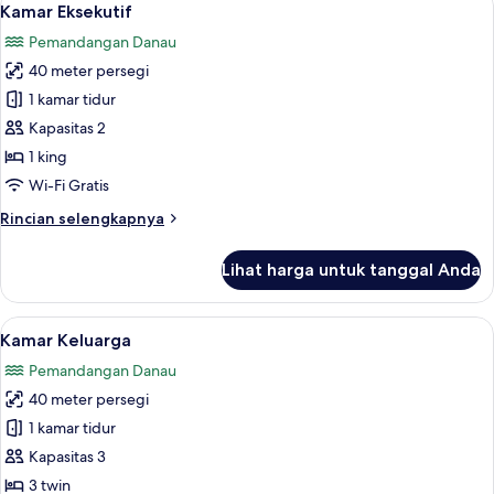
10
Kamar Eksekutif
semua
Pemandangan Danau
foto
40 meter persegi
untuk
Kamar
1 kamar tidur
Eksekutif
Kapasitas 2
1 king
Wi-Fi Gratis
Rincian
Rincian selengkapnya
lebih
lanjut
Lihat harga untuk tanggal Anda
untuk
Kamar
Eksekutif
Lihat
Kamar Keluarga | Wi-Fi gratis
8
Kamar Keluarga
semua
Pemandangan Danau
foto
40 meter persegi
untuk
Kamar
1 kamar tidur
Keluarga
Kapasitas 3
3 twin