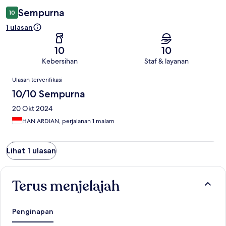
Sempurna
10
1 ulasan
10
10
Kebersihan
Staf & layanan
Ulasan
Ulasan terverifikasi
10/10 Sempurna
20 Okt 2024
HAN ARDIAN, perjalanan 1 malam
Lihat 1 ulasan
Terus menjelajah
Penginapan