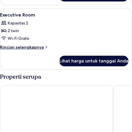
Deluxe
Room
Lihat
Interior
2
Executive Room
semua
Kapasitas 2
foto
2 twin
untuk
Executive
Wi-Fi Gratis
Room
Rincian
Rincian selengkapnya
lebih
lanjut
Lihat harga untuk tanggal Anda
untuk
Executive
Room
Properti serupa
Somerset Queen City Semarang
Villa Bo