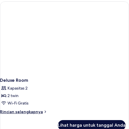
Double
Premier
Deluxe Room
Kapasitas 2
2 twin
Wi-Fi Gratis
Rincian
Rincian selengkapnya
lebih
lanjut
Lihat harga untuk tanggal Anda
untuk