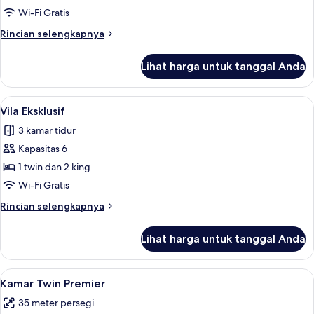
Wi-Fi Gratis
Rincian
Rincian selengkapnya
lebih
lanjut
Lihat harga untuk tanggal Anda
untuk
Kamar
Keluarga
Lihat
Vila Eksklusif | Wi-Fi gratis
17
Vila Eksklusif
semua
3 kamar tidur
foto
Kapasitas 6
untuk
Vila
1 twin dan 2 king
Eksklusif
Wi-Fi Gratis
Rincian
Rincian selengkapnya
lebih
lanjut
Lihat harga untuk tanggal Anda
untuk
Vila
Eksklusif
Lihat
Kamar Twin Premier | Wi-Fi gratis
1
Kamar Twin Premier
semua
35 meter persegi
foto