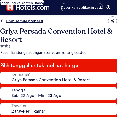
Langsung ke konten utama
Dapatkan aplikasinya
Lihat semua properti
Griya Persada Convention Hotel &
Resort
Properti
bintang
Resor Bandungan dengan spa, kolam renang outdoor
2.5
Pilih tanggal untuk melihat harga
Ke mana?
Tanggal
Traveler