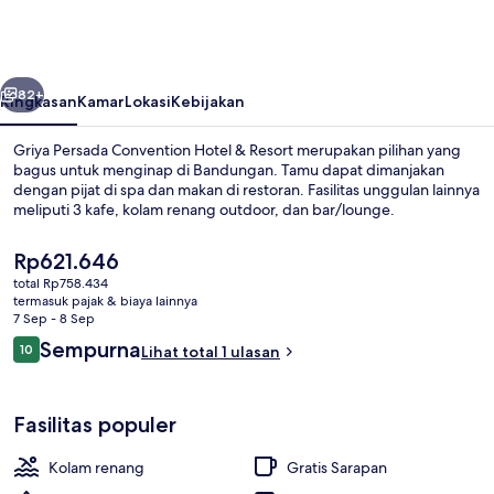
Convention
Hotel
&
belumnya
Berikutnya
Resort
82+
Ringkasan
Kamar
Lokasi
Kebijakan
Griya Persada Convention Hotel & Resort merupakan pilihan yang
bagus untuk menginap di Bandungan. Tamu dapat dimanjakan
dengan pijat di spa dan makan di restoran. Fasilitas unggulan lainnya
meliputi 3 kafe, kolam renang outdoor, dan bar/lounge.
Harga
Rp621.646
saat
total Rp758.434
ini
termasuk pajak & biaya lainnya
Rp621.646
7 Sep - 8 Sep
Eksterior
Ulasan
Sempurna
10
Lihat total 1 ulasan
10 dari 10
Fasilitas populer
Kolam renang
Gratis Sarapan