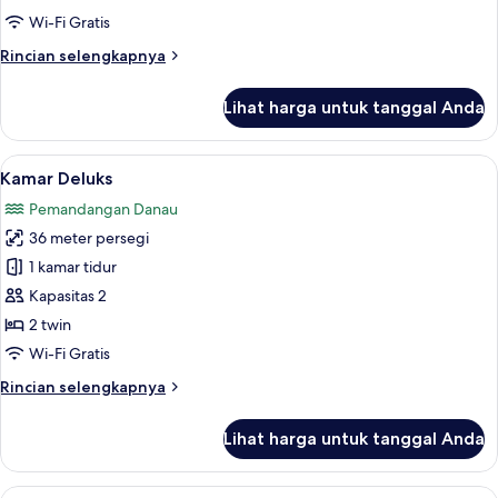
Wi-Fi Gratis
Rincian
Rincian selengkapnya
lebih
lanjut
Lihat harga untuk tanggal Anda
untuk
Kamar
Superior
Lihat
Kamar Deluks | Wi-Fi gratis
7
Kamar Deluks
semua
Pemandangan Danau
foto
36 meter persegi
untuk
Kamar
1 kamar tidur
Deluks
Kapasitas 2
2 twin
Wi-Fi Gratis
Rincian
Rincian selengkapnya
lebih
lanjut
Lihat harga untuk tanggal Anda
untuk
Kamar
Deluks
Lihat
Kamar Eksekutif | Wi-Fi gratis