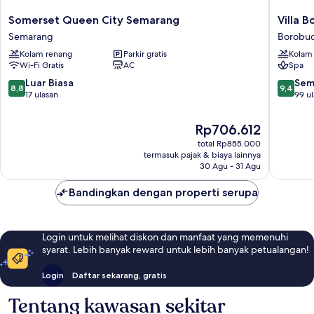
Somerset
Villa
Somerset Queen City Semarang
Villa 
Queen
Borobu
Semarang
Borobu
City
Resort
Kolam renang
Parkir gratis
Kolam
Semarang
Borobu
Wi-Fi Gratis
AC
Spa
Semarang
8.8
9.4
Luar Biasa
Sem
8,8
9,4
dari
dari
17 ulasan
99 u
10,
10,
Luar
Sempur
Harga
Rp706.612
Biasa,
99
sekarang
total Rp855.000
17
ulasan
Rp706.612
termasuk pajak & biaya lainnya
ulasan
30 Agu - 31 Agu
Bandingkan dengan properti serupa
Login untuk melihat diskon dan manfaat yang memenuhi
syarat. Lebih banyak reward untuk lebih banyak petualangan!
Login
Daftar sekarang, gratis
Tentang kawasan sekitar