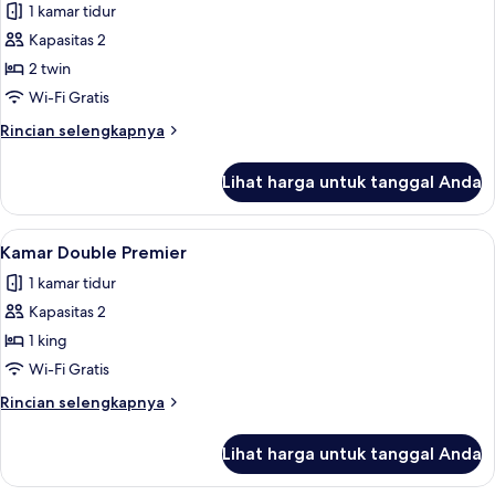
1 kamar tidur
untuk
Kamar
Kapasitas 2
Twin
2 twin
Premier
Wi-Fi Gratis
Rincian
Rincian selengkapnya
lebih
lanjut
Lihat harga untuk tanggal Anda
untuk
Kamar
Twin
Lihat
Kamar Double Premier | Wi-Fi gratis
1
Premier
Kamar Double Premier
semua
1 kamar tidur
foto
Kapasitas 2
untuk
Kamar
1 king
Double
Wi-Fi Gratis
Premier
Rincian
Rincian selengkapnya
lebih
lanjut
Lihat harga untuk tanggal Anda
untuk
Kamar