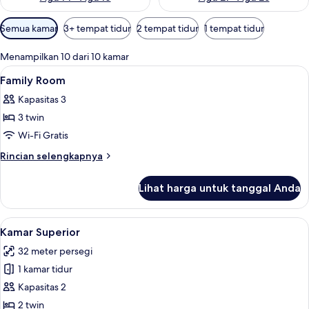
Filter
Semua kamar
3+ tempat tidur
2 tempat tidur
1 tempat tidur
tersedia
untuk
Menampilkan 10 dari 10 kamar
kamar
Lihat
Kolam renang outdoor
2
Family Room
semua
Kapasitas 3
foto
3 twin
untuk
Family
Wi-Fi Gratis
Room
Rincian
Rincian selengkapnya
lebih
lanjut
Lihat harga untuk tanggal Anda
untuk
Family
Room
Lihat
Kamar Superior | Wi-Fi gratis
7
Kamar Superior
semua
32 meter persegi
foto
1 kamar tidur
untuk
Kamar
Kapasitas 2
Superior
2 twin