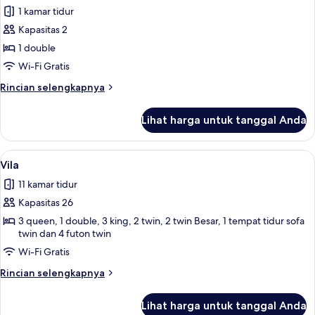
semua
1 kamar tidur
foto
Kapasitas 2
untuk
Studio
1 double
(#6)
Wi-Fi Gratis
Rincian
Rincian selengkapnya
lebih
lanjut
Lihat harga untuk tanggal Anda
untuk
Studio
(#6)
Lihat
Vila | Area keluarga | Smart TV 75-inc
37
Vila
semua
11 kamar tidur
foto
Kapasitas 26
untuk
Vila
3 queen, 1 double, 3 king, 2 twin, 2 twin Besar, 1 tempat tidur sofa
twin dan 4 futon twin
Wi-Fi Gratis
Rincian
Rincian selengkapnya
lebih
lanjut
Lihat harga untuk tanggal Anda
untuk