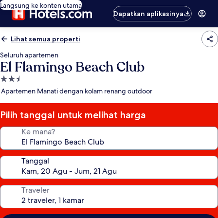
Langsung ke konten utama
Dapatkan aplikasinya
Lihat semua properti
Seluruh apartemen
El Flamingo Beach Club
Properti
bintang
Apartemen Manati dengan kolam renang outdoor
2.5
Pilih tanggal untuk melihat harga
Ke mana?
Tanggal
Traveler