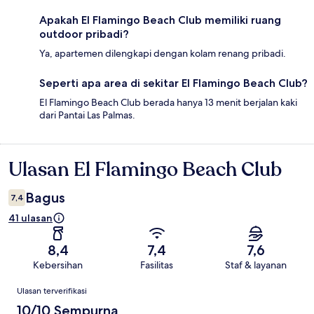
Apakah El Flamingo Beach Club memiliki ruang
outdoor pribadi?
Ya, apartemen dilengkapi dengan kolam renang pribadi.
Seperti apa area di sekitar El Flamingo Beach Club?
El Flamingo Beach Club berada hanya 13 menit berjalan kaki
dari Pantai Las Palmas.
Ulasan El Flamingo Beach Club
Ulasan
Bagus
7,4
41 ulasan
8,4
7,4
7,6
Kebersihan
Fasilitas
Staf & layanan
Ulasan
Ulasan terverifikasi
10/10 Sempurna