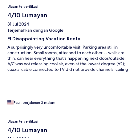
Ulasan terverifikasi
4/10 Lumayan
31 Jul 2024
Terjemahkan dengan Google
El Disappointing Vacation Rental
A surprisingly very uncomfortable visit. Parking area still in
construction. Small rooms, attached to each other -- walls are
thin, can hear everything that's happening next door/outside;
A/C was not releasing cool air, even at the lowest degree (62);
coaxial cable connected to TV did not provide channels; ceiling
fan did not work (light nor oscillating fan); toilet was spilling out
water; pillow and bed sheets were stained. Thank you, but
never again.
Paul, perjalanan 3 malam
Ulasan terverifikasi
4/10 Lumayan