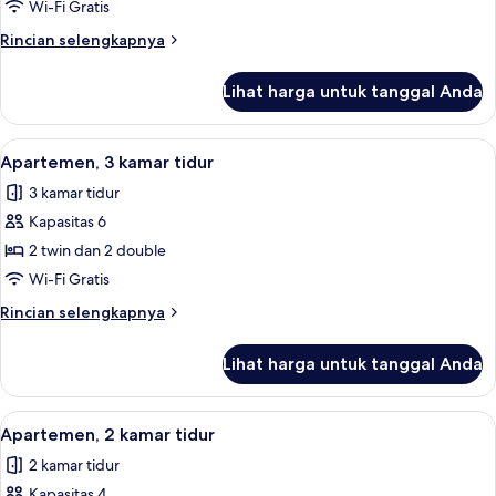
Wi-Fi Gratis
Rincian
Rincian selengkapnya
lebih
lanjut
Lihat harga untuk tanggal Anda
untuk
Apartemen
Lihat
Apartemen, 3 kamar tidur | Wi-Fi grati
16
Apartemen, 3 kamar tidur
semua
3 kamar tidur
foto
Kapasitas 6
untuk
Apartemen,
2 twin dan 2 double
3
Wi-Fi Gratis
kamar
Rincian
Rincian selengkapnya
tidur
lebih
lanjut
Lihat harga untuk tanggal Anda
untuk
Apartemen,
3
Lihat
Apartemen, 2 kamar tidur | Area kelua
13
kamar
Apartemen, 2 kamar tidur
semua
tidur
2 kamar tidur
foto
Kapasitas 4