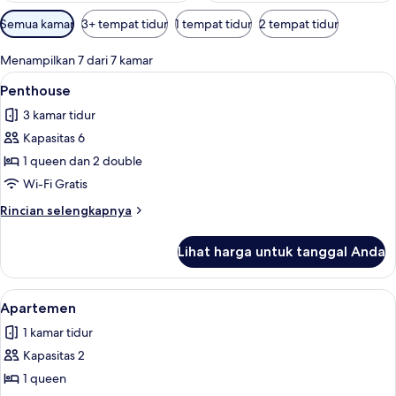
Filter
Semua kamar
3+ tempat tidur
1 tempat tidur
2 tempat tidur
tersedia
untuk
Menampilkan 7 dari 7 kamar
kamar
Lihat
Penthouse | Wi-Fi gratis, didekorasi b
18
Penthouse
semua
3 kamar tidur
foto
Kapasitas 6
untuk
Penthouse
1 queen dan 2 double
Wi-Fi Gratis
Rincian
Rincian selengkapnya
lebih
lanjut
Lihat harga untuk tanggal Anda
untuk
Penthouse
Lihat
Apartemen | Wi-Fi gratis, didekorasi 
8
Apartemen
semua
1 kamar tidur
foto
Kapasitas 2
untuk
Apartemen
1 queen