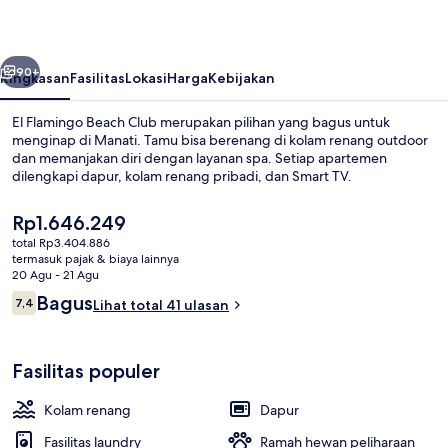
Club
belumnya
Berikutnya
90+
Ringkasan
Fasilitas
Lokasi
Harga
Kebijakan
El Flamingo Beach Club merupakan pilihan yang bagus untuk
menginap di Manati. Tamu bisa berenang di kolam renang outdoor
dan memanjakan diri dengan layanan spa. Setiap apartemen
dilengkapi dapur, kolam renang pribadi, dan Smart TV.
Harga
Rp1.646.249
saat
total Rp3.404.886
ini
termasuk pajak & biaya lainnya
Rp1.646.249
20 Agu - 21 Agu
Eksterior
Ulasan
Bagus
7,4
Lihat total 41 ulasan
7,4 dari 10
Fasilitas populer
Kolam renang
Dapur
Fasilitas laundry
Ramah hewan peliharaan