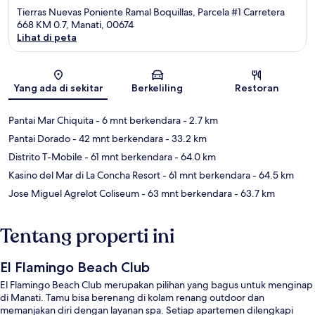
Tierras Nuevas Poniente Ramal Boquillas, Parcela #1 Carretera
668 KM 0.7, Manati, 00674
Lihat di peta
Peta
Yang ada di sekitar
Berkeliling
Restoran
Pantai Mar Chiquita
- 6 mnt berkendara
- 2.7 km
Pantai Dorado
- 42 mnt berkendara
- 33.2 km
Distrito T-Mobile
- 61 mnt berkendara
- 64.0 km
Kasino del Mar di La Concha Resort
- 61 mnt berkendara
- 64.5 km
Jose Miguel Agrelot Coliseum
- 63 mnt berkendara
- 63.7 km
Tentang properti ini
El Flamingo Beach Club
El Flamingo Beach Club merupakan pilihan yang bagus untuk menginap
di Manati. Tamu bisa berenang di kolam renang outdoor dan
memanjakan diri dengan layanan spa. Setiap apartemen dilengkapi