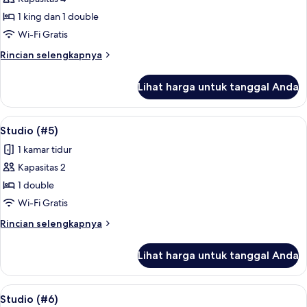
untuk
Apartemen,
1 king dan 1 double
2
Wi-Fi Gratis
kamar
Rincian
Rincian selengkapnya
tidur
lebih
lanjut
Lihat harga untuk tanggal Anda
untuk
Apartemen,
2
Lihat
Studio (#5) | Wi-Fi gratis, didekorasi 
11
kamar
Studio (#5)
semua
tidur
1 kamar tidur
foto
Kapasitas 2
untuk
Studio
1 double
(#5)
Wi-Fi Gratis
Rincian
Rincian selengkapnya
lebih
lanjut
Lihat harga untuk tanggal Anda
untuk
Studio
(#5)
Lihat
Studio (#6) | Wi-Fi gratis, didekorasi 
8
Studio (#6)