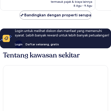
ulasan
Rp1.546.721
ulasan
termasuk pajak & biaya lainnya
8 Agu - 9 Agu
Bandingkan dengan properti serupa
Login untuk melihat diskon dan manfaat yang memenuhi
syarat. Lebih banyak reward untuk lebih banyak petualangan!
Login
Daftar sekarang, gratis
Tentang kawasan sekitar