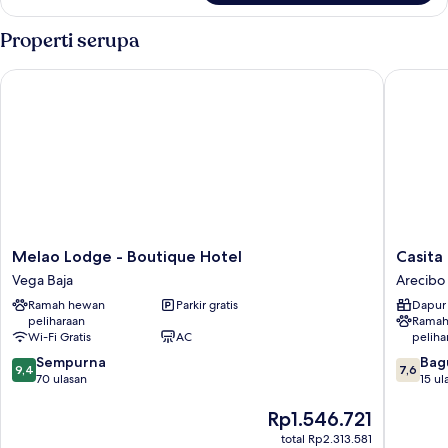
Vila
Properti serupa
Melao Lodge - Boutique Hotel
Casita Li
Melao
Casita
Melao Lodge - Boutique Hotel
Casita
Lodge
Linda
Vega Baja
Arecibo
-
Arecibo
Ramah hewan
Parkir gratis
Dapur 
Boutique
peliharaan
Ramah
Hotel
Wi-Fi Gratis
AC
peliha
Vega
9.4
7.6
Baja
Sempurna
Bag
9,4
7,6
dari
dari
70 ulasan
15 ul
10,
10,
Sempurna,
Harga
Bagus,
Rp1.546.721
70
sekarang
15
total Rp2.313.581