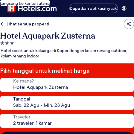
Langsung ke konten utama
Dapatkan aplikasinya
Lihat semua properti
Hotel Aquapark Zusterna
Properti
bintang
Hotel cocok untuk keluarga di Koper dengan kolam renang outdoor,
3.0
kolam renang indoor
Pilih tanggal untuk melihat harga
Ke mana?
Tanggal
Traveler