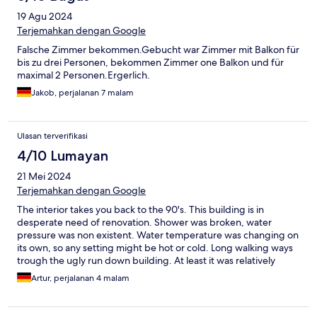
19 Agu 2024
Terjemahkan dengan Google
Falsche Zimmer bekommen.Gebucht war Zimmer mit Balkon für
bis zu drei Personen, bekommen Zimmer one Balkon und für
maximal 2 Personen.Ergerlich.
Jakob, perjalanan 7 malam
Ulasan terverifikasi
4/10 Lumayan
21 Mei 2024
Terjemahkan dengan Google
The interior takes you back to the 90's. This building is in
desperate need of renovation. Shower was broken, water
pressure was non existent. Water temperature was changing on
its own, so any setting might be hot or cold. Long walking ways
trough the ugly run down building. At least it was relatively
clean. Parking garage was great
Artur, perjalanan 4 malam