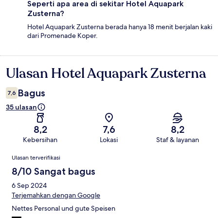
Seperti apa area di sekitar Hotel Aquapark
Zusterna?
Hotel Aquapark Zusterna berada hanya 18 menit berjalan kaki
dari Promenade Koper.
Ulasan Hotel Aquapark Zusterna
Ulasan
Bagus
7,6
35 ulasan
8,2
7,6
8,2
Kebersihan
Lokasi
Staf & layanan
Ulasan
Ulasan terverifikasi
8/10 Sangat bagus
6 Sep 2024
Terjemahkan dengan Google
Nettes Personal und gute Speisen