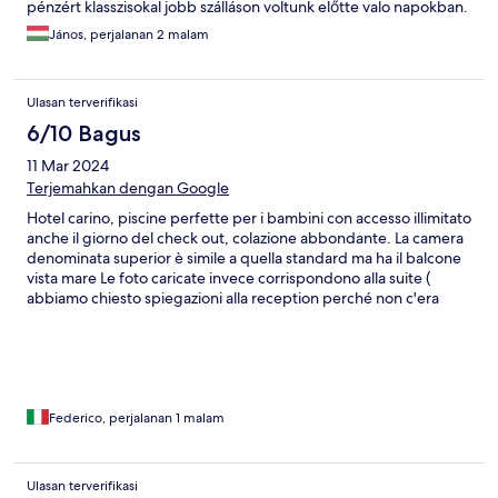
pénzért klasszisokal jobb szálláson voltunk előtte valo napokban.
János, perjalanan 2 malam
Ulasan terverifikasi
6/10 Bagus
11 Mar 2024
Terjemahkan dengan Google
Hotel carino, piscine perfette per i bambini con accesso illimitato
anche il giorno del check out, colazione abbondante. La camera
denominata superior è simile a quella standard ma ha il balcone
vista mare Le foto caricate invece corrispondono alla suite (
abbiamo chiesto spiegazioni alla reception perché non c'era
corrispondenza)
Federico, perjalanan 1 malam
Ulasan terverifikasi