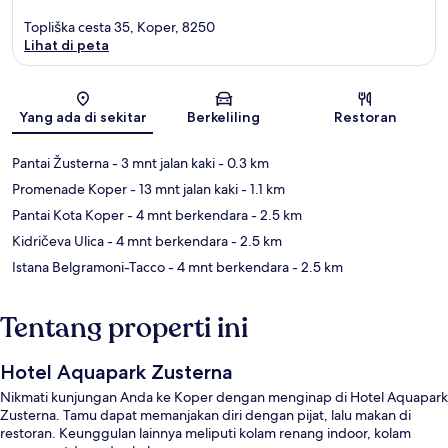
Topliška cesta 35, Koper, 8250
Lihat di peta
Peta
Yang ada di sekitar
Berkeliling
Restoran
Pantai Žusterna
- 3 mnt jalan kaki
- 0.3 km
Promenade Koper
- 13 mnt jalan kaki
- 1.1 km
Pantai Kota Koper
- 4 mnt berkendara
- 2.5 km
Kidričeva Ulica
- 4 mnt berkendara
- 2.5 km
Istana Belgramoni-Tacco
- 4 mnt berkendara
- 2.5 km
Tentang properti ini
Hotel Aquapark Zusterna
Nikmati kunjungan Anda ke Koper dengan menginap di Hotel Aquapark
Zusterna. Tamu dapat memanjakan diri dengan pijat, lalu makan di
restoran. Keunggulan lainnya meliputi kolam renang indoor, kolam