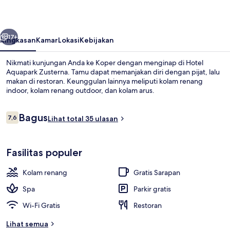
belumnya
Berikutnya
17+
Ringkasan
Kamar
Lokasi
Kebijakan
Nikmati kunjungan Anda ke Koper dengan menginap di Hotel
Aquapark Zusterna. Tamu dapat memanjakan diri dengan pijat, lalu
makan di restoran. Keunggulan lainnya meliputi kolam renang
indoor, kolam renang outdoor, dan kolam arus.
Ulasan
Bagus
7,6
Lihat total 35 ulasan
7,6 dari 10
Kamar Double Superior | Tempat tidur 
Fasilitas populer
Kolam renang
Gratis Sarapan
Spa
Parkir gratis
Wi-Fi Gratis
Restoran
Lihat semua