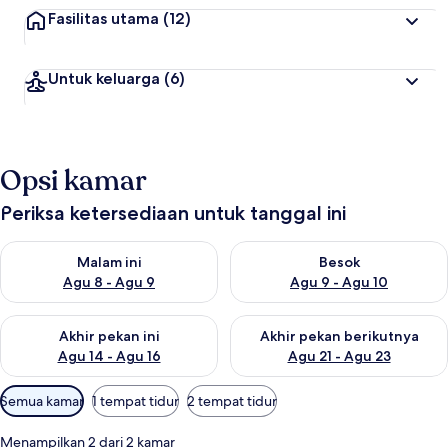
Fasilitas utama
(12)
Untuk keluarga
(6)
Opsi kamar
Periksa ketersediaan untuk tanggal ini
Periksa ketersediaan untuk malam ini Agu 8 - Agu 9
Periksa ketersediaan untuk be
Malam ini
Besok
Agu 8 - Agu 9
Agu 9 - Agu 10
Periksa ketersediaan untuk akhir pekan ini Agu 14 - Agu 16
Periksa ketersediaan untuk ak
Akhir pekan ini
Akhir pekan berikutnya
Agu 14 - Agu 16
Agu 21 - Agu 23
Filter
Semua kamar
1 tempat tidur
2 tempat tidur
tersedia
untuk
Menampilkan 2 dari 2 kamar