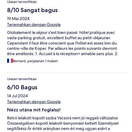
Ulasan terverifikasi
8/10 Sangat bagus
19 Mei 2024
Terjemahkan dengan Google
Globalement le séjour s'est bien passé: hôtel pratique avec
vaste parking gratuit, excellent buffet au petit-déjeuner.
Cependant il faut être conscient que l'hôtel est assez loin du
centre-ville de Koper. Par ailleurs les points suivants devront
être améliorés: 1. Accueil à la réception= aimable sans plus. 2.
Attaches extérieures des volets qui menacent de tomber. 3.
Bernard, perjalanan 1 malam
Colonne dans la douche = branlante
Ulasan terverifikasi
6/10 Bagus
14 Jul 2024
Terjemahkan dengan Google
Nézz utána mit foglalsz!
Retró lelakott kopott szoba Vacsora nem jó reggeli változatos
Összeségében kopott lelakott benyomást keltett Személyzet
segítőkész Ár érték arányban nem éri meg ugyan ezért a