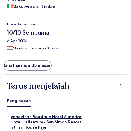
Marta, perjalanan 3 malam
Ulasan terverifikasi
10/10 Sempurna
6 Apr 2024
Marianna, perjalanan 3 malam
Lihat semua 35 ulasan
Terus menjelajah
Penginapan
T
Veneziana Boutique Hotel Superior
a
T
Hotel Haliaetum - San Simon Resort
u
a
T
Istrian House Pajer