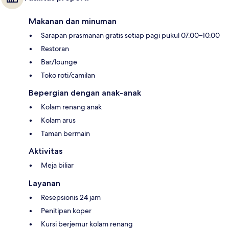
Makanan dan minuman
Sarapan prasmanan gratis setiap pagi pukul 07.00–10.00
Restoran
Bar/lounge
Toko roti/camilan
Bepergian dengan anak-anak
Kolam renang anak
Kolam arus
Taman bermain
Aktivitas
Meja biliar
Layanan
Resepsionis 24 jam
Penitipan koper
Kursi berjemur kolam renang