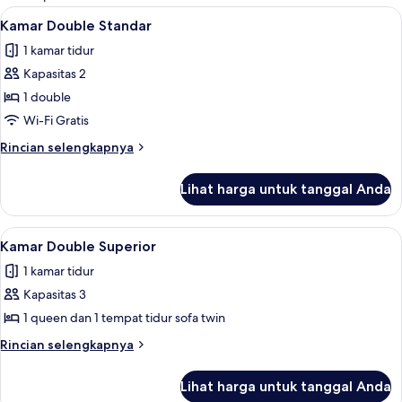
kamar
Lihat
Kamar Double Standar | Tempat tidur 
4
Kamar Double Standar
semua
1 kamar tidur
foto
Kapasitas 2
untuk
Kamar
1 double
Double
Wi-Fi Gratis
Standar
Rincian
Rincian selengkapnya
lebih
lanjut
Lihat harga untuk tanggal Anda
untuk
Kamar
Double
Lihat
Kamar Double Superior | Tempat tidur 
3
Standar
Kamar Double Superior
semua
1 kamar tidur
foto
Kapasitas 3
untuk
Kamar
1 queen dan 1 tempat tidur sofa twin
Double
Rincian
Rincian selengkapnya
Superior
lebih
lanjut
Lihat harga untuk tanggal Anda
untuk