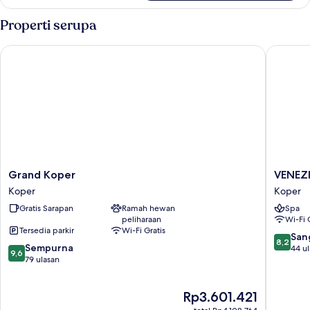
Kamar
Double
Properti serupa
Superior
Grand Koper
VENEZIA
Grand
VENEZI
Grand Koper
VENEZI
Koper
Boutiqu
Koper
Koper
Koper
Hotel
Gratis Sarapan
Ramah hewan
Spa
Superio
peliharaan
Wi-Fi 
Koper
Tersedia parkir
Wi-Fi Gratis
8.2
San
8,2
9.6
Sempurna
dari
44 u
9,6
dari
79 ulasan
10,
10,
Sangat
Sempurna,
Baik,
Harga
Rp3.601.421
79
44
sekarang
ulasan