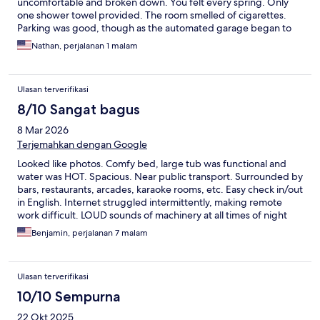
uncomfortable and broken down. You felt every spring. Only
one shower towel provided. The room smelled of cigarettes.
Parking was good, though as the automated garage began to
fill up, I was told to take my car to a lot up the street to make
Nathan, perjalanan 1 malam
room for a fancier BMW. Not cool, but that's Korea.
Ulasan terverifikasi
8/10 Sangat bagus
8 Mar 2026
Terjemahkan dengan Google
Looked like photos. Comfy bed, large tub was functional and
water was HOT. Spacious. Near public transport. Surrounded by
bars, restaurants, arcades, karaoke rooms, etc. Easy check in/out
in English. Internet struggled intermittently, making remote
work difficult. LOUD sounds of machinery at all times of night
and day.
Benjamin, perjalanan 7 malam
Ulasan terverifikasi
10/10 Sempurna
22 Okt 2025