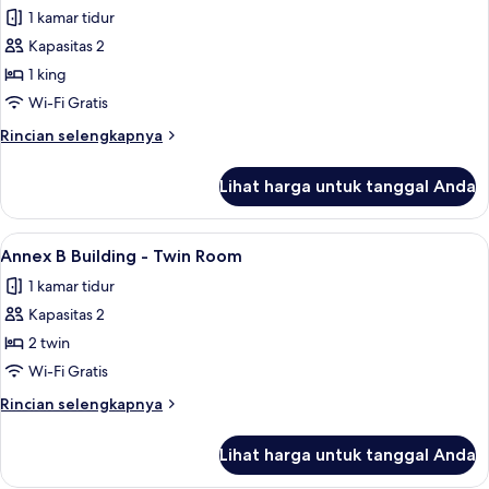
semua
-
1 kamar tidur
Standard
foto
Room
Kapasitas 2
untuk
Annex
1 king
B
Wi-Fi Gratis
Building
Rincian
Rincian selengkapnya
-
lebih
King
lanjut
Lihat harga untuk tanggal Anda
untuk
Room
Annex
B
Lihat
Annex B Building - Twin Room | Seprai 
13
Building
Annex B Building - Twin Room
semua
-
1 kamar tidur
King
foto
Room
Kapasitas 2
untuk
Annex
2 twin
B
Wi-Fi Gratis
Building
Rincian
Rincian selengkapnya
-
lebih
Twin
lanjut
Lihat harga untuk tanggal Anda
untuk
Room
Annex