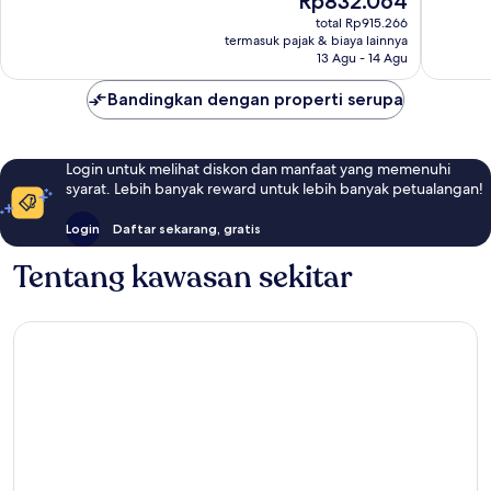
Rp832.064
Bagus,
Baik,
sekarang
111
total Rp915.266
54
Rp832.064
termasuk pajak & biaya lainnya
ulasan
ulasan
13 Agu - 14 Agu
Bandingkan dengan properti serupa
Login untuk melihat diskon dan manfaat yang memenuhi
syarat. Lebih banyak reward untuk lebih banyak petualangan!
Login
Daftar sekarang, gratis
Tentang kawasan sekitar