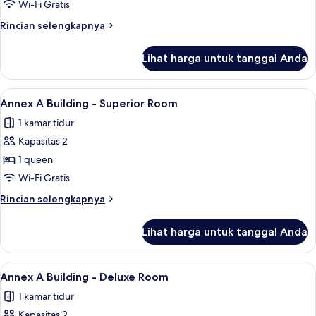
Building
Wi-Fi Gratis
-
Rincian
Rincian selengkapnya
Deluxe
lebih
Room
lanjut
Lihat harga untuk tanggal Anda
untuk
Main
Building
Lihat
Annex A Building - Superior Room | Sep
9
-
Annex A Building - Superior Room
semua
Deluxe
1 kamar tidur
Room
foto
Kapasitas 2
untuk
Annex
1 queen
A
Wi-Fi Gratis
Building
Rincian
Rincian selengkapnya
-
lebih
Superior
lanjut
Lihat harga untuk tanggal Anda
untuk
Room
Annex
A
Lihat
Annex A Building - Deluxe Room | Sepra
6
Building
Annex A Building - Deluxe Room
semua
-
1 kamar tidur
Superior
foto
Room
Kapasitas 2