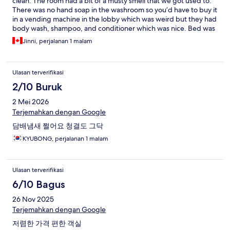
clean. The room had a bit of a musty smell that we got used to.
There was no hand soap in the washroom so you’d have to buy it
in a vending machine in the lobby which was weird but they had
body wash, shampoo, and conditioner which was nice. Bed was
comfortable and AC worked great. Good location too!
Jinni, perjalanan 1 malam
Ulasan terverifikasi
2/10 Buruk
2 Mei 2026
Terjemahkan dengan Google
담배냄새 쩔어요 청결도 그닥
KYUBONG, perjalanan 1 malam
Ulasan terverifikasi
6/10 Bagus
26 Nov 2025
Terjemahkan dengan Google
저렴한 가격 편한 객실