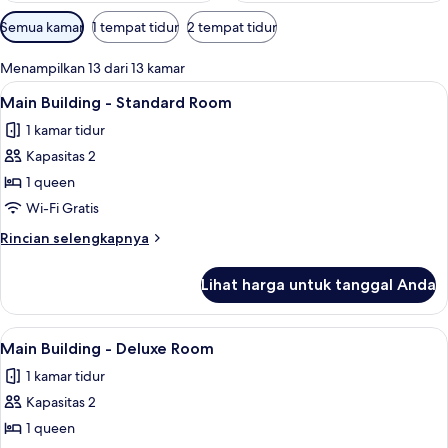
Filter
Semua kamar
1 tempat tidur
2 tempat tidur
tersedia
untuk
Menampilkan 13 dari 13 kamar
kamar
Lihat
Seprai premium, meja kerja, Wi-Fi grati
5
Main Building - Standard Room
semua
1 kamar tidur
foto
Kapasitas 2
untuk
Main
1 queen
Building
Wi-Fi Gratis
-
Rincian
Rincian selengkapnya
Standard
lebih
Room
lanjut
Lihat harga untuk tanggal Anda
untuk
Main
Building
Lihat
Main Building - Deluxe Room | Seprai p
2
-
Main Building - Deluxe Room
semua
Standard
1 kamar tidur
Room
foto
Kapasitas 2
untuk
Main
1 queen