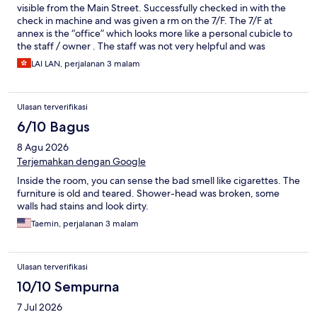
visible from the Main Street. Successfully checked in with the
check in machine and was given a rm on the 7/F. The 7/F at
annex is the “office” which looks more like a personal cubicle to
the staff / owner . The staff was not very helpful and was
obviously busy with his own matters taking on the phone. He
LAI LAN, perjalanan 3 malam
could not speak much English but tried to accompany me
downstairs and directed me the annex B. He was obviously
occupied with his own Matters and wanted to go back to his
Ulasan terverifikasi
office he left halfway before I could see Annex B. Annex B was a
few blocks away but wasn’t exactly easy to locate . What’s more
6/10 Bagus
disappointing was the elevator wasn’t working at annex B, I
8 Agu 2026
tired several times and was sure that there was a problem with
the elevator. without human support , I was kind of frustrated
Terjemahkan dengan Google
with the situation but had to go back to the “office” again … I
Inside the room, you can sense the bad smell like cigarettes. The
was given a room at annex A in the end and was told that the
furniture is old and teared. Shower-head was broken, some
elevator wasn't working temporarily.
walls had stains and look dirty.
Taemin, perjalanan 3 malam
Ulasan terverifikasi
10/10 Sempurna
7 Jul 2026