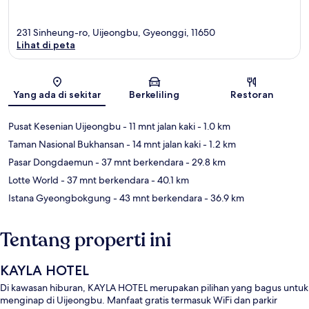
231 Sinheung-ro, Uijeongbu, Gyeonggi, 11650
Lihat di peta
Peta
Yang ada di sekitar
Berkeliling
Restoran
Pusat Kesenian Uijeongbu
- 11 mnt jalan kaki
- 1.0 km
Taman Nasional Bukhansan
- 14 mnt jalan kaki
- 1.2 km
Pasar Dongdaemun
- 37 mnt berkendara
- 29.8 km
Lotte World
- 37 mnt berkendara
- 40.1 km
Istana Gyeongbokgung
- 43 mnt berkendara
- 36.9 km
Tentang properti ini
KAYLA HOTEL
Di kawasan hiburan, KAYLA HOTEL merupakan pilihan yang bagus untuk
menginap di Uijeongbu. Manfaat gratis termasuk WiFi dan parkir