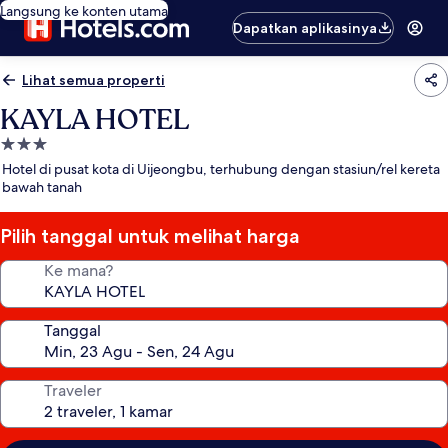
Langsung ke konten utama
Dapatkan aplikasinya
Lihat semua properti
KAYLA HOTEL
Properti
bintang
Hotel di pusat kota di Uijeongbu, terhubung dengan stasiun/rel kereta
3.0
bawah tanah
Pilih tanggal untuk melihat harga
Ke mana?
Tanggal
Traveler