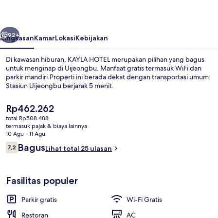
belumnya
Berikutnya
92+
Ringkasan
Kamar
Lokasi
Kebijakan
Di kawasan hiburan, KAYLA HOTEL merupakan pilihan yang bagus
untuk menginap di Uijeongbu. Manfaat gratis termasuk WiFi dan
parkir mandiri.Properti ini berada dekat dengan transportasi umum:
Stasiun Uijeongbu berjarak 5 menit.
Harga
Rp462.262
saat
total Rp508.488
ini
termasuk pajak & biaya lainnya
Rp462.262
10 Agu - 11 Agu
Annex A Building - Royal Suite | Area k
Ulasan
Bagus
7,2
Lihat total 25 ulasan
7,2 dari 10
Fasilitas populer
Parkir gratis
Wi-Fi Gratis
Restoran
AC