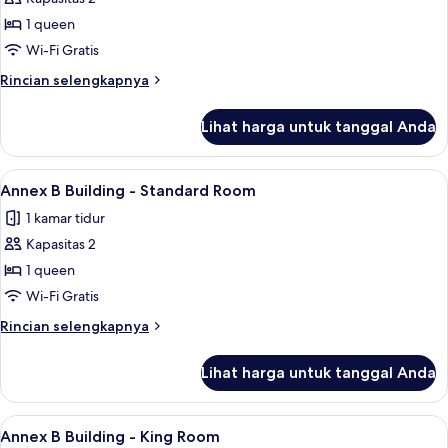
untuk
Annex
1 queen
A
Wi-Fi Gratis
Building
Rincian
Rincian selengkapnya
-
lebih
Deluxe
lanjut
Lihat harga untuk tanggal Anda
untuk
Room
Annex
A
Lihat
Annex B Building - Standard Room | Sep
9
Building
Annex B Building - Standard Room
semua
-
1 kamar tidur
Deluxe
foto
Room
Kapasitas 2
untuk
Annex
1 queen
B
Wi-Fi Gratis
Building
Rincian
Rincian selengkapnya
-
lebih
Standard
lanjut
Lihat harga untuk tanggal Anda
untuk
Room
Annex
B
Lihat
Annex B Building - King Room | Seprai 
11
Building
Annex B Building - King Room