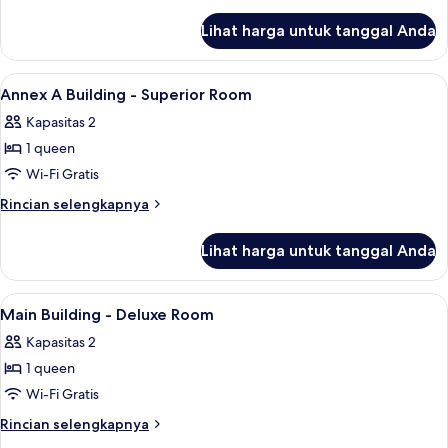
-
lebih
lanjut
Standard
Lihat harga untuk tanggal Anda
untuk
Room
Main
Building
Lihat
Seprai premium, meja kerja, Wi-Fi grati
6
-
Annex A Building - Superior Room
semua
Standard
Kapasitas 2
Room
foto
1 queen
untuk
Annex
Wi-Fi Gratis
A
Rincian
Rincian selengkapnya
Building
lebih
lanjut
-
Lihat harga untuk tanggal Anda
untuk
Superior
Annex
Room
A
Lihat
Kamar mandi | Handuk
1
Building
Main Building - Deluxe Room
semua
-
Kapasitas 2
Superior
foto
Room
1 queen
untuk
Main
Wi-Fi Gratis
Building
Rincian
Rincian selengkapnya
-
lebih