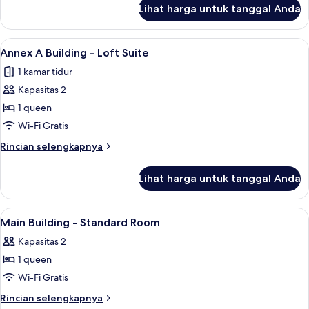
Balcony
lanjut
Lihat harga untuk tanggal Anda
untuk
Suite
Annex
A
Lihat
Annex A Building - Loft Suite | Kama
9
Building
Annex A Building - Loft Suite
semua
-
1 kamar tidur
Balcony
foto
Suite
Kapasitas 2
untuk
Annex
1 queen
A
Wi-Fi Gratis
Building
Rincian
Rincian selengkapnya
-
lebih
Loft
lanjut
Lihat harga untuk tanggal Anda
untuk
Suite
Annex
A
Lihat
Seprai premium, meja kerja, Wi-Fi grati
3
Building
Main Building - Standard Room
semua
-
Kapasitas 2
Loft
foto
Suite
1 queen
untuk
Main
Wi-Fi Gratis
Building
Rincian
Rincian selengkapnya