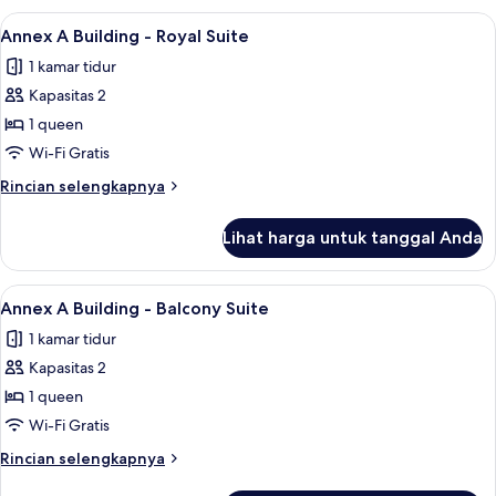
B
Lihat
Annex A Building - Royal Suite | Seprai
7
Building
Annex A Building - Royal Suite
semua
-
1 kamar tidur
Twin
foto
Room
Kapasitas 2
untuk
Annex
1 queen
A
Wi-Fi Gratis
Building
Rincian
Rincian selengkapnya
-
lebih
Royal
lanjut
Lihat harga untuk tanggal Anda
untuk
Suite
Annex
A
Lihat
Annex A Building - Balcony Suite | Sep
10
Building
Annex A Building - Balcony Suite
semua
-
1 kamar tidur
Royal
foto
Suite
Kapasitas 2
untuk
Annex
1 queen
A
Wi-Fi Gratis
Building
Rincian
Rincian selengkapnya
-
lebih