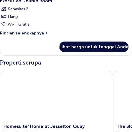
Executive Double Room
Kapasitas 2
1 king
Wi-Fi Gratis
Rincian
Rincian selengkapnya
lebih
lanjut
Lihat harga untuk tanggal Anda
untuk
Executive
Double
Properti serupa
Room
Homesuite' Home at Jesselton Quay
The SIGA
Homesuite'
The
Homesuite' Home at Jesselton Quay
The SI
Home
SIGAR