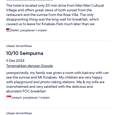
The hotel is located only 20-min drive from Mari Mari Cultural
Village and offers great views of both sunset from the
restaurant and the sunrise from the Rose Villa. The only
disappointing thing was the long wait for breakfast, which
caused us to leave for Kinabalu Park much later than we
planned. Once the restaurant service improves, this will be the
MAKI, perjalanan 1 malam
perfect hotel.
Ulasan terverifikasi
10/10 Sempurna
9 Des 2024
Terjemahkan dengan Google
unexpectedly, my family was given a room with balcony with can
see the sunrise and Mt Kinabalu. My children are very happy
with playground and photo-taking stations. Me & my wife are
overwhelmed and very satisfied with the delicious and
abundant FOC breakfast
Joseph, perjalanan 1 malam
Ulasan terverifikasi