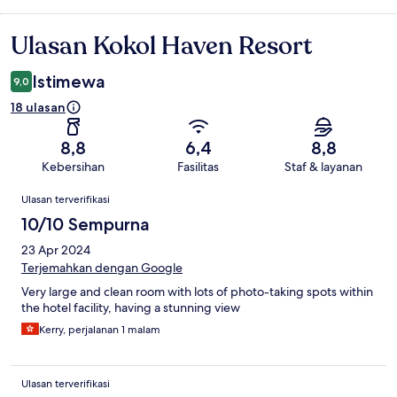
Ulasan Kokol Haven Resort
Ulasan
Istimewa
9,0
18 ulasan
8,8
6,4
8,8
Kebersihan
Fasilitas
Staf & layanan
Ulasan
Ulasan terverifikasi
10/10 Sempurna
23 Apr 2024
Terjemahkan dengan Google
Very large and clean room with lots of photo-taking spots within
the hotel facility, having a stunning view
Kerry, perjalanan 1 malam
Ulasan terverifikasi