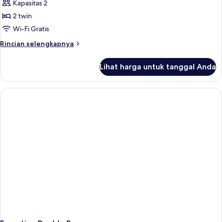
Kapasitas 2
2 twin
Wi-Fi Gratis
Rincian
Rincian selengkapnya
lebih
lanjut
Lihat harga untuk tanggal Anda
untuk
Executive
Twin
Room