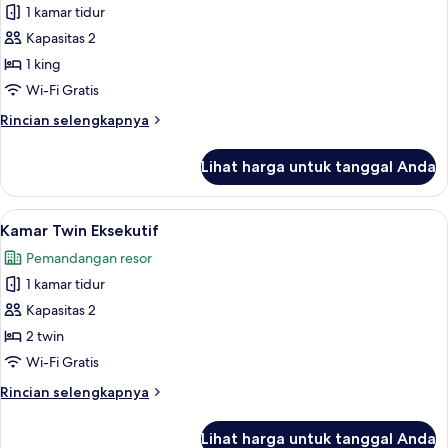
1 kamar tidur
untuk
Kamar
Kapasitas 2
Double
1 king
Eksklusif
Wi-Fi Gratis
Rincian
Rincian selengkapnya
lebih
lanjut
Lihat harga untuk tanggal Anda
untuk
Kamar
Double
Lihat
Meja kerja, tirai kedap cahaya, setrika
4
Eksklusif
Kamar Twin Eksekutif
semua
Pemandangan resor
foto
1 kamar tidur
untuk
Kamar
Kapasitas 2
Twin
2 twin
Eksekutif
Wi-Fi Gratis
Rincian
Rincian selengkapnya
lebih
lanjut
Lihat harga untuk tanggal Anda
untuk