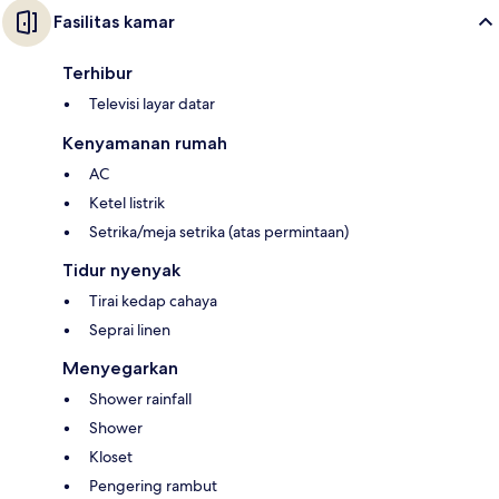
Fasilitas kamar
Terhibur
Televisi layar datar
Kenyamanan rumah
AC
Ketel listrik
Setrika/meja setrika (atas permintaan)
Tidur nyenyak
Tirai kedap cahaya
Seprai linen
Menyegarkan
Shower rainfall
Shower
Kloset
Pengering rambut