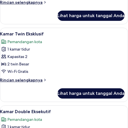
Rincian
Rincian selengkapnya
lebih
lanjut
Lihat harga untuk tanggal Anda
untuk
Kamar
Twin
Lihat
Kamar Twin Eksklusif | Meja kerja, tira
5
Junior
Kamar Twin Eksklusif
semua
Pemandangan kota
foto
1 kamar tidur
untuk
Kamar
Kapasitas 2
Twin
2 twin Besar
Eksklusif
Wi-Fi Gratis
Rincian
Rincian selengkapnya
lebih
lanjut
Lihat harga untuk tanggal Anda
untuk
Kamar
Twin
Lihat
Kamar Double Eksekutif | Meja kerja, ti
5
Eksklusif
Kamar Double Eksekutif
semua
Pemandangan kota
foto
1 kamar tidur