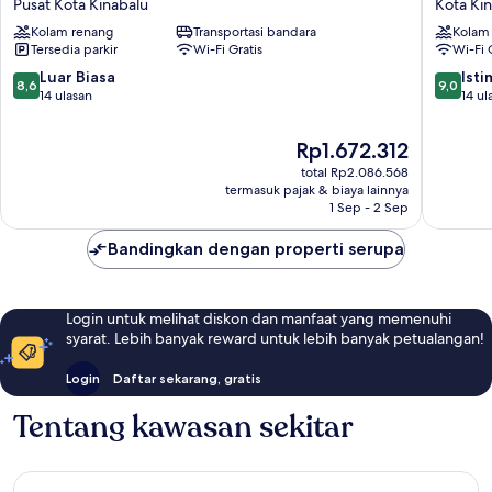
Pusat Kota Kinabalu
Kota Ki
at
Hotel
Kolam renang
Transportasi bandara
Kolam
Jesselton
at
Tersedia parkir
Wi-Fi Gratis
Wi-Fi 
Quay
Sutera
Pusat
Bay
8.6
9.0
Luar Biasa
Ist
8,6
9,0
Kota
Kota
dari
dari
14 ulasan
14 ul
Kinabalu
Kinabal
10,
10,
Luar
Istimew
Harga
Rp1.672.312
Biasa,
14
sekarang
total Rp2.086.568
14
ulasan
Rp1.672.312
termasuk pajak & biaya lainnya
ulasan
1 Sep - 2 Sep
Bandingkan dengan properti serupa
Login untuk melihat diskon dan manfaat yang memenuhi
syarat. Lebih banyak reward untuk lebih banyak petualangan!
Login
Daftar sekarang, gratis
Tentang kawasan sekitar