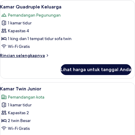
Double
Lihat
Kamar Quadruple Keluarga | Meja kerja,
6
Deluks
Kamar Quadruple Keluarga
semua
Pemandangan Pegunungan
foto
1 kamar tidur
untuk
Kamar
Kapasitas 4
Quadruple
1 king dan 1 tempat tidur sofa twin
Keluarga
Wi-Fi Gratis
Rincian
Rincian selengkapnya
lebih
lanjut
Lihat harga untuk tanggal Anda
untuk
Kamar
Quadruple
Lihat
Kamar Twin Junior | Meja kerja, tirai k
6
Keluarga
Kamar Twin Junior
semua
Pemandangan kota
foto
1 kamar tidur
untuk
Kamar
Kapasitas 2
Twin
2 twin Besar
Junior
Wi-Fi Gratis