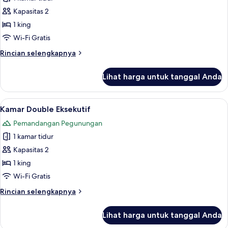
untuk
Kamar
Kapasitas 2
Double
1 king
Eksekutif
Wi-Fi Gratis
Rincian
Rincian selengkapnya
lebih
lanjut
Lihat harga untuk tanggal Anda
untuk
Kamar
Double
Lihat
Kamar Double Eksekutif | Meja kerja, ti
9
Eksekutif
Kamar Double Eksekutif
semua
Pemandangan Pegunungan
foto
1 kamar tidur
untuk
Kamar
Kapasitas 2
Double
1 king
Eksekutif
Wi-Fi Gratis
Rincian
Rincian selengkapnya
lebih
lanjut
Lihat harga untuk tanggal Anda
untuk
Kamar