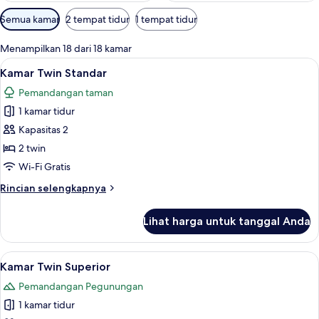
Filter
Semua kamar
2 tempat tidur
1 tempat tidur
tersedia
untuk
Menampilkan 18 dari 18 kamar
kamar
Lihat
Kamar Twin Standar | Meja kerja, tirai 
4
Kamar Twin Standar
semua
Pemandangan taman
foto
1 kamar tidur
untuk
Kamar
Kapasitas 2
Twin
2 twin
Standar
Wi-Fi Gratis
Rincian
Rincian selengkapnya
lebih
lanjut
Lihat harga untuk tanggal Anda
untuk
Kamar
Twin
Lihat
Kamar Twin Superior | Meja kerja, tirai
5
Standar
Kamar Twin Superior
semua
Pemandangan Pegunungan
foto
1 kamar tidur
untuk