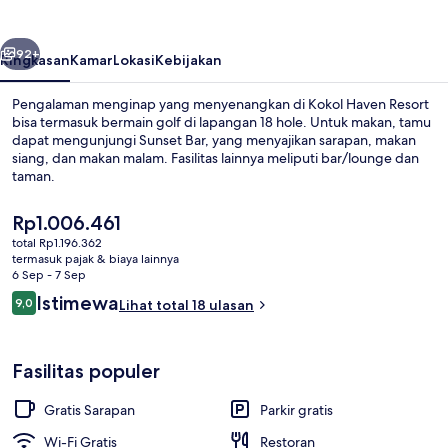
belumnya
Berikutnya
92+
Ringkasan
Kamar
Lokasi
Kebijakan
Pengalaman menginap yang menyenangkan di Kokol Haven Resort
bisa termasuk bermain golf di lapangan 18 hole. Untuk makan, tamu
dapat mengunjungi Sunset Bar, yang menyajikan sarapan, makan
siang, dan makan malam. Fasilitas lainnya meliputi bar/lounge dan
taman.
Harga
Rp1.006.461
saat
total Rp1.196.362
ini
termasuk pajak & biaya lainnya
Eksterior
Rp1.006.461
6 Sep - 7 Sep
Ulasan
Istimewa
9,0
Lihat total 18 ulasan
9,0 dari 10
Fasilitas populer
Gratis Sarapan
Parkir gratis
Wi-Fi Gratis
Restoran