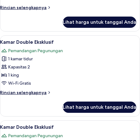
Rincian
Rincian selengkapnya
lebih
lanjut
Lihat harga untuk tanggal Anda
untuk
Suite
Eksklusif
Lihat
Kamar Double Eksklusif | Meja kerja, ti
10
Kamar Double Eksklusif
semua
Pemandangan Pegunungan
foto
1 kamar tidur
untuk
Kamar
Kapasitas 2
Double
1 king
Eksklusif
Wi-Fi Gratis
Rincian
Rincian selengkapnya
lebih
lanjut
Lihat harga untuk tanggal Anda
untuk
Kamar
Double
Lihat
Kamar Double Eksklusif | Meja kerja, ti
8
Eksklusif
Kamar Double Eksklusif
semua
Pemandangan Pegunungan
foto