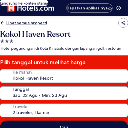
Langsung ke konten utama
Dapatkan aplikasinya
Lihat semua properti
Kokol Haven Resort
Properti
bintang
Hotel pegunungan di Kota Kinabalu dengan lapangan golf, restoran
3.0
Pilih tanggal untuk melihat harga
Ke mana?
Tanggal
Traveler
Cari