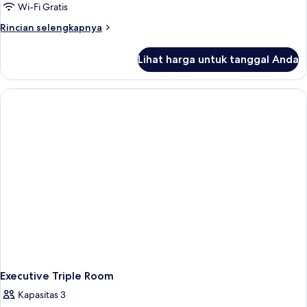
Eksekutif
Wi-Fi Gratis
Rincian
Rincian selengkapnya
lebih
lanjut
Lihat harga untuk tanggal Anda
untuk
Kamar
Triple
Eksekutif
Executive Triple Room
Kapasitas 3