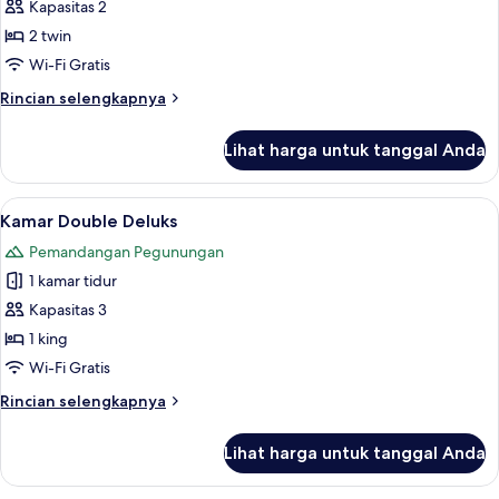
Kamar
Kapasitas 2
Twin
2 twin
Superior
Wi-Fi Gratis
Rincian
Rincian selengkapnya
lebih
lanjut
Lihat harga untuk tanggal Anda
untuk
Kamar
Twin
Lihat
Kamar Double Deluks | Meja kerja, tira
5
Superior
Kamar Double Deluks
semua
Pemandangan Pegunungan
foto
1 kamar tidur
untuk
Kamar
Kapasitas 3
Double
1 king
Deluks
Wi-Fi Gratis
Rincian
Rincian selengkapnya
lebih
lanjut
Lihat harga untuk tanggal Anda
untuk
Kamar