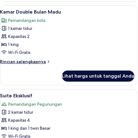
Double
Lihat
Kamar Double Bulan Madu | Meja kerja, 
7
Eksekutif
Kamar Double Bulan Madu
semua
Pemandangan kota
foto
1 kamar tidur
untuk
Kamar
Kapasitas 2
Double
1 king
Bulan
Wi-Fi Gratis
Madu
Rincian
Rincian selengkapnya
lebih
lanjut
Lihat harga untuk tanggal Anda
untuk
Kamar
Double
Lihat
Suite Eksklusif | Meja kerja, tirai keda
9
Bulan
Suite Eksklusif
semua
Madu
Pemandangan Pegunungan
foto
2 kamar tidur
untuk
Suite
Kapasitas 4
Eksklusif
1 king dan 1 twin Besar
Wi-Fi Gratis