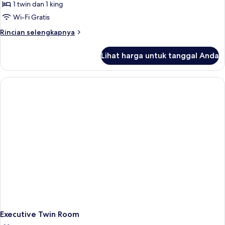
1 twin dan 1 king
Wi-Fi Gratis
Rincian
Rincian selengkapnya
lebih
lanjut
Lihat harga untuk tanggal Anda
untuk
Executive
Triple
Room
Executive Twin Room