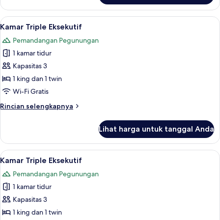
Kamar
Twin
Lihat
Meja kerja, tirai kedap cahaya, setrika
4
Eksekutif
Kamar Triple Eksekutif
semua
Pemandangan Pegunungan
foto
1 kamar tidur
untuk
Kamar
Kapasitas 3
Triple
1 king dan 1 twin
Eksekutif
Wi-Fi Gratis
Rincian
Rincian selengkapnya
lebih
lanjut
Lihat harga untuk tanggal Anda
untuk
Kamar
Triple
Lihat
Meja kerja, tirai kedap cahaya, setrika
4
Eksekutif
Kamar Triple Eksekutif
semua
Pemandangan Pegunungan
foto
1 kamar tidur
untuk
Kamar
Kapasitas 3
Triple
1 king dan 1 twin