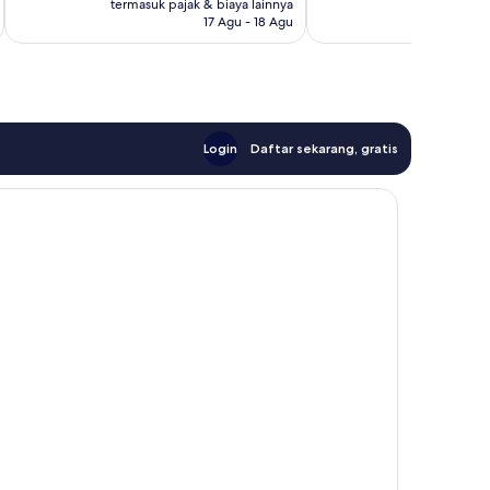
Rp2.590.761
Rp
termasuk pajak & biaya lainnya
termasuk paj
1.016
17 Agu - 18 Agu
ulasan
Login
Daftar sekarang, gratis