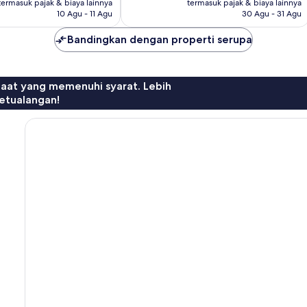
Rp1.518.958
Rp1.632.796
termasuk pajak & biaya lainnya
termasuk pajak & biaya lainnya
10 Agu - 11 Agu
30 Agu - 31 Agu
Bandingkan dengan properti serupa
faat yang memenuhi syarat. Lebih
etualangan!