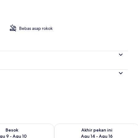
 properti
Bebas asap rokok
sediaan untuk besok Agu 9 - Agu 10
Periksa ketersediaan untuk akhir pekan
Besok
Akhir pekan ini
gu 9 - Agu 10
Agu 14 - Agu 16