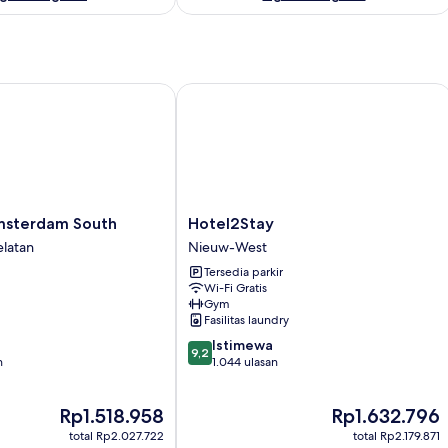
terdam South
Hotel2Stay
Hotel2Stay
msterdam South
Hotel2Stay
Nieuw-
latan
Nieuw-West
West
Tersedia parkir
Wi-Fi Gratis
Gym
Fasilitas laundry
9.2
Istimewa
9,2
dari
n
1.044 ulasan
10,
Istimewa,
Harga
Harga
Rp1.518.958
Rp1.632.796
1.044
sekarang
sekarang
ulasan
total Rp2.027.722
total Rp2.179.871