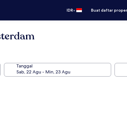
•
IDR
Buat daftar prope
sterdam
Tanggal