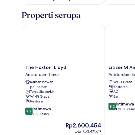
Properti serupa
The Hoxton, Lloyd
citizenM Ams
The
citizenM
The Hoxton, Lloyd
citizenM A
Hoxton,
Amsterdam
Amsterdam Timur
Amsterdam Se
Lloyd
South
Ramah hewan
Wi-Fi Gratis
Amsterdam
Amsterdam
peliharaan
Restoran
Timur
Selatan
Tersedia parkir
AC
Wi-Fi Gratis
Bar
Restoran
9.2
Istimewa
9,2
9.2
Istimewa
dari
1.003 ulasa
9,2
dari
718 ulasan
10,
10,
Istimewa,
Harga
Rp2.600.454
Istimewa,
1.003
sekarang
718
ulasan
total Rp3.471.617