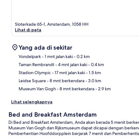
Sloterkade 65-1, Amsterdam, 1058 HH
Lihat di peta
Yang ada di sekitar
Vondelpark
- 1 mnt jalan kaki
- 0.2 km
Taman Rembrandt
- 4 mnt jalan kaki
- 0.4 km
Pet
Stadion Olympic
- 17 mnt jalan kaki
- 1.5 km
Leidse Square
- 8 mnt berkendara
- 3.0 km
Museum Van Gogh
- 8 mnt berkendara
- 2.9 km
Lihat selengkapnya
Bed and Breakfast Amsterdam
Di Bed and Breakfast Amsterdam, Anda akan berada 5 menit berkend
Museum Van Gogh dan Rijksmuseum dapat dicapai dengan berkendar
Pemberhentian Hoofddorpplein berjarak 7 menit dan Pemberhentia