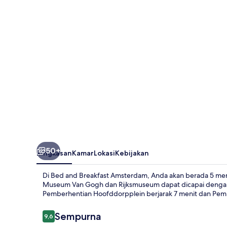
Amsterdam
50+
Ringkasan
Kamar
Lokasi
Kebijakan
Di Bed and Breakfast Amsterdam, Anda akan berada 5 meni
Museum Van Gogh dan Rijksmuseum dapat dicapai dengan 
Pemberhentian Hoofddorpplein berjarak 7 menit dan Pem
Ulasan
Sempurna
9,6
9,6 dari 10