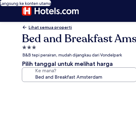
Langsung ke konten utama
Lihat semua properti
Bed and Breakfast Am
Properti
bintang
B&B tepi perairan, mudah dijangkau dari Vondelpark
3.0
Pilih tanggal untuk melihat harga
Ke mana?
Galeri
foto
untuk
Bed
and
Breakfast