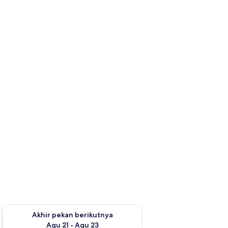
 ini Agu 14 - Agu 16
Periksa ketersediaan untuk akhir pekan berikutnya Agu 21 - A
Akhir pekan berikutnya
Agu 21 - Agu 23