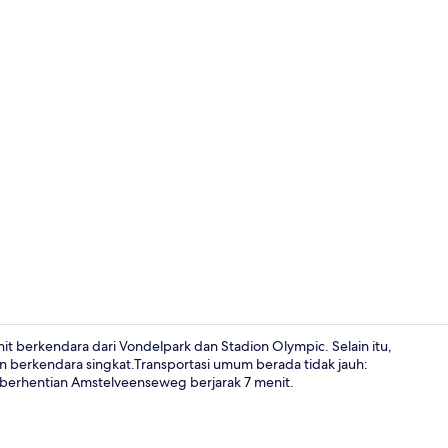
Suite Keluar
t berkendara dari Vondelpark dan Stadion Olympic. Selain itu,
berkendara singkat.Transportasi umum berada tidak jauh:
berhentian Amstelveenseweg berjarak 7 menit.
Suite Keluarg