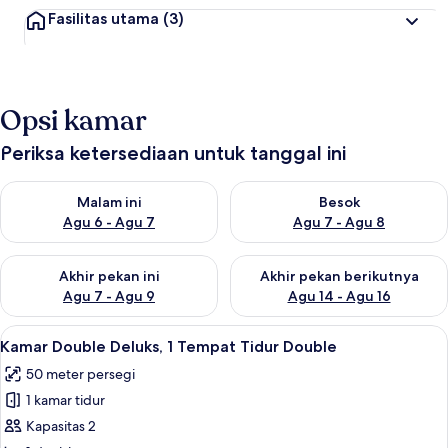
Fasilitas utama
(3)
Opsi kamar
Periksa ketersediaan untuk tanggal ini
Periksa ketersediaan untuk malam ini Agu 6 - Agu 7
Periksa ketersediaan untuk be
Malam ini
Besok
Agu 6 - Agu 7
Agu 7 - Agu 8
Periksa ketersediaan untuk akhir pekan ini Agu 7 - Agu 9
Periksa ketersediaan untuk ak
Akhir pekan ini
Akhir pekan berikutnya
Agu 7 - Agu 9
Agu 14 - Agu 16
Lihat
Kamar Double Deluks, 1 Tempat Tidur Do
7
Kamar Double Deluks, 1 Tempat Tidur Double
semua
50 meter persegi
foto
1 kamar tidur
untuk
Kamar
Kapasitas 2