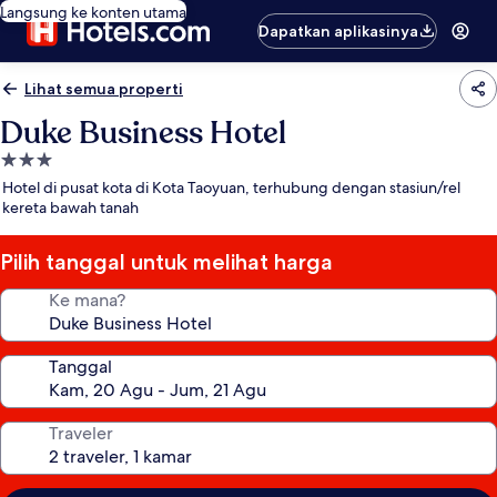
Langsung ke konten utama
Dapatkan aplikasinya
Lihat semua properti
Duke Business Hotel
Properti
bintang
Hotel di pusat kota di Kota Taoyuan, terhubung dengan stasiun/rel
3.0
kereta bawah tanah
Pilih tanggal untuk melihat harga
Ke mana?
Tanggal
Traveler