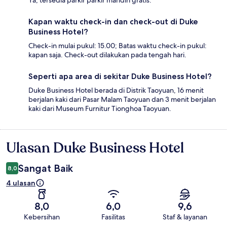
Ya, tersedia parkir parkir mandiri gratis.
Kapan waktu check-in dan check-out di Duke
Business Hotel?
Check-in mulai pukul: 15.00; Batas waktu check-in pukul:
kapan saja. Check-out dilakukan pada tengah hari.
Seperti apa area di sekitar Duke Business Hotel?
Duke Business Hotel berada di Distrik Taoyuan, 16 menit
berjalan kaki dari Pasar Malam Taoyuan dan 3 menit berjalan
kaki dari Museum Furnitur Tionghoa Taoyuan.
Ulasan Duke Business Hotel
Ulasan
Sangat Baik
8,0
4 ulasan
8,0
6,0
9,6
Kebersihan
Fasilitas
Staf & layanan