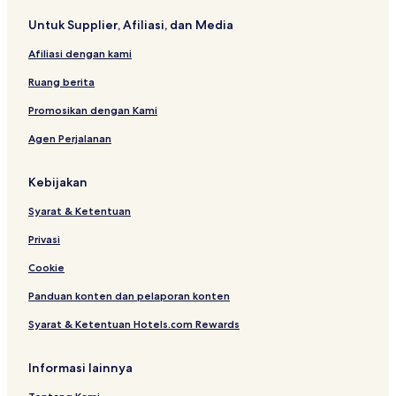
r
c
b
n
e
Untuk Supplier, Afiliasi, dan Media
t
c
y
a
n
e
I
l
D
Afiliasi dengan kami
s
H
2
a
s
G
Z
m
Ruang berita
M
o
R
n
Promosikan dengan Kami
T
e
Agen Perjalanan
A
A
8
Kebijakan
Syarat & Ketentuan
Privasi
Cookie
Panduan konten dan pelaporan konten
Syarat & Ketentuan Hotels.com Rewards
Informasi lainnya