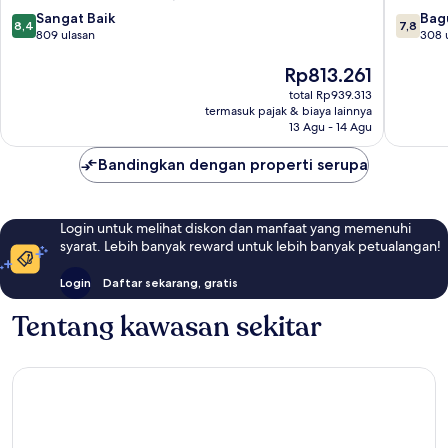
Taoyuan
8.4
7.8
Sangat Baik
Bag
8,4
7,8
dari
dari
809 ulasan
308 
10,
10,
Sangat
Harga
Bagus,
Rp813.261
Baik,
sekarang
308
total Rp939.313
809
Rp813.261
ulasan
termasuk pajak & biaya lainnya
ulasan
13 Agu - 14 Agu
Bandingkan dengan properti serupa
Login untuk melihat diskon dan manfaat yang memenuhi
syarat. Lebih banyak reward untuk lebih banyak petualangan!
Login
Daftar sekarang, gratis
Tentang kawasan sekitar