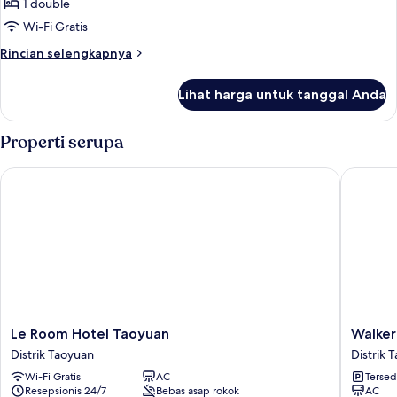
Double
1 double
Deluks,
Wi-Fi Gratis
1
Rincian
Rincian selengkapnya
Tempat
lebih
Tidur
lanjut
Lihat harga untuk tanggal Anda
untuk
Double
Kamar
Double
Properti serupa
Deluks,
1
Le Room Hotel Taoyuan
Walker-
Tempat
Tidur
Double
Le
Walker-
Le Room Hotel Taoyuan
Walke
Room
Taoyuan
Distrik Taoyuan
Distrik 
Hotel
Distrik
Wi-Fi Gratis
AC
Tersed
Taoyuan
Taoyuan
Resepsionis 24/7
Bebas asap rokok
AC
Distrik