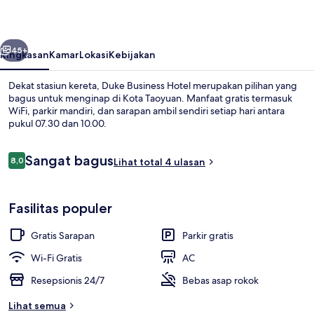
belumnya
Berikutnya
45+
Ringkasan
Kamar
Lokasi
Kebijakan
Dekat stasiun kereta, Duke Business Hotel merupakan pilihan yang
bagus untuk menginap di Kota Taoyuan. Manfaat gratis termasuk
WiFi, parkir mandiri, dan sarapan ambil sendiri setiap hari antara
pukul 07.30 dan 10.00.
Ulasan
Sangat bagus
8,0
Lihat total 4 ulasan
8,0 dari 10
Resepsionis
Fasilitas populer
Gratis Sarapan
Parkir gratis
Wi-Fi Gratis
AC
Resepsionis 24/7
Bebas asap rokok
Lihat semua