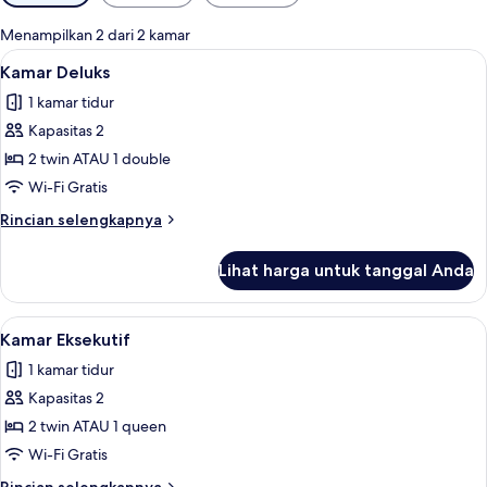
tersedia
untuk
Menampilkan 2 dari 2 kamar
kamar
Lihat
Meja kerja, ruang kerja ramah laptop, 
2
Kamar Deluks
semua
1 kamar tidur
foto
Kapasitas 2
untuk
Kamar
2 twin ATAU 1 double
Deluks
Wi-Fi Gratis
Rincian
Rincian selengkapnya
lebih
lanjut
Lihat harga untuk tanggal Anda
untuk
Kamar
Deluks
Lihat
Meja kerja, ruang kerja ramah laptop, 
2
Kamar Eksekutif
semua
1 kamar tidur
foto
Kapasitas 2
untuk
Kamar
2 twin ATAU 1 queen
Eksekutif
Wi-Fi Gratis
Rincian