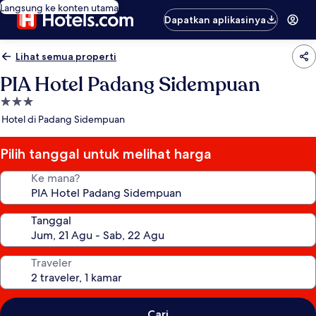
Langsung ke konten utama
Dapatkan aplikasinya
Lihat semua properti
PIA Hotel Padang Sidempuan
Properti
bintang
Hotel di Padang Sidempuan
3.0
Pilih tanggal untuk melihat harga
Ke mana?
Tanggal
Traveler
Cari