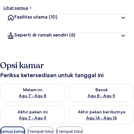
Lihat semua
Fasilitas utama
(10)
Seperti di rumah sendiri
(6)
Opsi kamar
Periksa ketersediaan untuk tanggal ini
Periksa ketersediaan untuk malam ini Agu 7 - Agu 8
Periksa ketersediaan untuk be
Malam ini
Besok
Agu 7 - Agu 8
Agu 8 - Agu 9
Periksa ketersediaan untuk akhir pekan ini Agu 7 - Agu 9
Periksa ketersediaan untuk ak
Akhir pekan ini
Akhir pekan berikutnya
Agu 7 - Agu 9
Agu 14 - Agu 16
Filter
Semua kamar
1 tempat tidur
2 tempat tidur