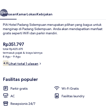
Sidempuan
belumnya
Berikutnya
8+
Ringkasan
Kamar
Lokasi
Kebijakan
PIA Hotel Padang Sidempuan merupakan pilihan yang bagus untuk
menginap di Padang Sidempuan. Anda akan mendapatkan manfaat
gratis seperti WiFi dan parkir mandiri.
Harga
Rp351.797
saat
total Rp425.675
ini
termasuk pajak & biaya lainnya
Rp351.797
8 Agu - 9 Agu
Ulasan
4,0
Lihat total 1 ulasan
Resepsionis
4,0 dari 10
Fasilitas populer
Parkir gratis
Wi-Fi Gratis
AC
Fasilitas laundry
Resepsionis 24/7