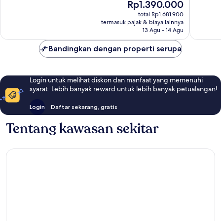
Harga
Rp1.390.000
Istimewa,
sekarang
646
total Rp1.681.900
Rp1.390.000
termasuk pajak & biaya lainnya
ulasan
13 Agu - 14 Agu
Bandingkan dengan properti serupa
Login untuk melihat diskon dan manfaat yang memenuhi
syarat. Lebih banyak reward untuk lebih banyak petualangan!
Login
Daftar sekarang, gratis
Tentang kawasan sekitar