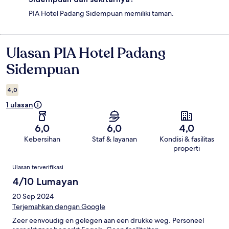
PIA Hotel Padang Sidempuan memiliki taman.
Ulasan PIA Hotel Padang
Ulasan
Sidempuan
4,0
1 ulasan
6,0
6,0
4,0
Kebersihan
Staf & layanan
Kondisi & fasilitas
properti
Ulasan
Ulasan terverifikasi
4/10 Lumayan
20 Sep 2024
Terjemahkan dengan Google
Zeer eenvoudig en gelegen aan een drukke weg. Personeel