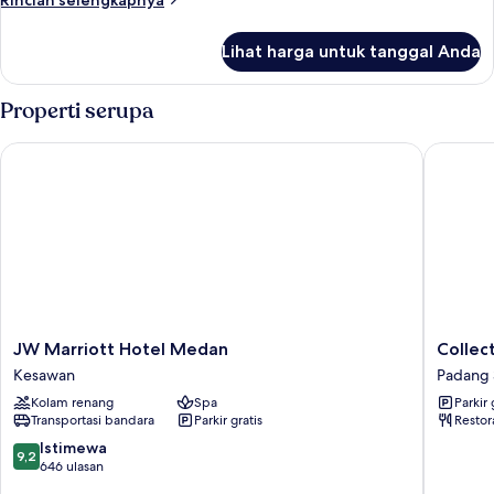
Rincian selengkapnya
lebih
lanjut
Lihat harga untuk tanggal Anda
untuk
Kamar
Eksekutif
Properti serupa
JW Marriott Hotel Medan
Collecti
JW
Collecti
JW Marriott Hotel Medan
Collec
Marriott
O
Kesawan
Padang
Hotel
91373
Kolam renang
Spa
Parkir 
Medan
M
Transportasi bandara
Parkir gratis
Restor
Kesawan
Hotel
Padang
9.2
Istimewa
9,2
Sidemp
dari
646 ulasan
10,